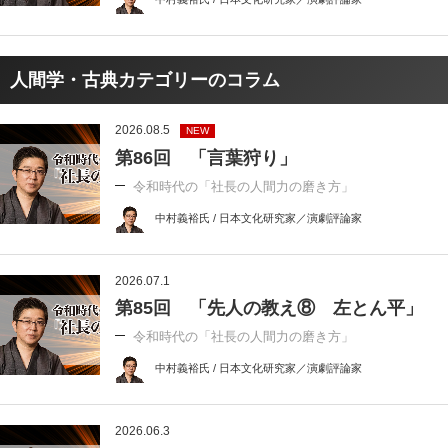
人間学・古典カテゴリーのコラム
2026.08.5
NEW
第86回 「言葉狩り」
令和時代の「社長の人間力の磨き方」
中村義裕氏 / 日本文化研究家／演劇評論家
2026.07.1
第85回 「先人の教え⑧ 左とん平」
令和時代の「社長の人間力の磨き方」
中村義裕氏 / 日本文化研究家／演劇評論家
2026.06.3