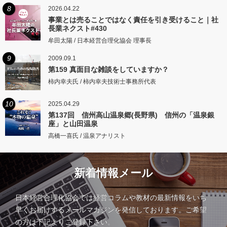
8
2026.04.22
事業とは売ることではなく責任を引き受けること｜社
長業ネクスト#430
牟田太陽 / 日本経営合理化協会 理事長
9
2009.09.1
第159 真面目な雑談をしていますか？
柿内幸夫氏 / 柿内幸夫技術士事務所代表
10
2025.04.29
第137回 信州高山温泉郷(長野県) 信州の「温泉銀
座」と山田温泉
高橋一喜氏 / 温泉アナリスト
新着情報メール
日本経営合理化協会では経営コラムや教材の最新情報をいち
早くお届けするメールマガジンを発信しております。ご希望
の方は下記よりご登録下さい。