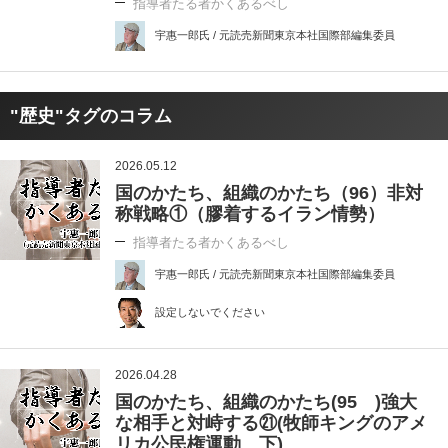
指導者たる者かくあるべし
宇惠一郎氏 / 元読売新聞東京本社国際部編集委員
"歴史"タグのコラム
2026.05.12
国のかたち、組織のかたち（96）非対
称戦略①（膠着するイラン情勢）
指導者たる者かくあるべし
宇惠一郎氏 / 元読売新聞東京本社国際部編集委員
設定しないでください
2026.04.28
国のかたち、組織のかたち(95 )強大
な相手と対峙する㉑(牧師キングのアメ
リカ公民権運動 下)