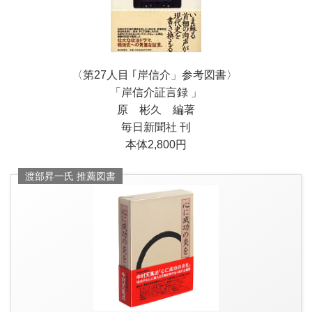
〈第27
人目 ｢岸信介
」参考図書〉
「岸信介証言録 」
原 彬久 編著
毎日新聞社 刊
本体2,800円
渡部昇一氏 推薦図書