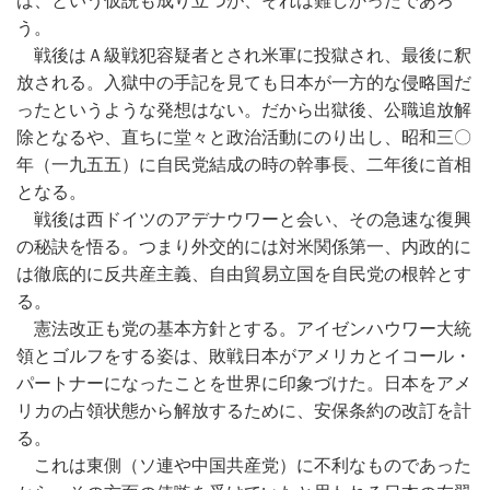
ば、という仮説も成り立つが、それは難しかったであろ
う。
戦後はＡ級戦犯容疑者とされ米軍に投獄され、最後に釈
放される。入獄中の手記を見ても日本が一方的な侵略国だ
ったというような発想はない。だから出獄後、公職追放解
除となるや、直ちに堂々と政治活動にのり出し、昭和三〇
年（一九五五）に自民党結成の時の幹事長、二年後に首相
となる。
戦後は西ドイツのアデナウワーと会い、その急速な復興
の秘訣を悟る。つまり外交的には対米関係第一、内政的に
は徹底的に反共産主義、自由貿易立国を自民党の根幹とす
る。
憲法改正も党の基本方針とする。アイゼンハウワー大統
領とゴルフをする姿は、敗戦日本がアメリカとイコール・
パートナーになったことを世界に印象づけた。日本をアメ
リカの占領状態から解放するために、安保条約の改訂を計
る。
これは東側（ソ連や中国共産党）に不利なものであった