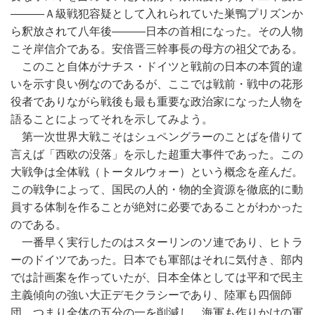
―――Ａ級戦犯容疑として入れられていた巣鴨プリズンか
ら釈放されて八年後―――日本の首相になった。その人物
こそ岸信介である。安倍晋三幹事長の母方の祖父である。
このこと自体がナチス・ドイツと戦前の日本の本質的違
いを示す良い例なのであるが、ここでは戦前・戦中の花形
役者でありながら戦後も最も重要な政治家になった人物を
語ることによってそれを示してみよう。
第一次世界大戦こそはシュペングラーのことばを借りて
言えば「西欧の没落」を示した超重大事件であった。この
大戦争は全体戦（トータルウォー）という概念を産んだ。
この戦争によって、国民の人的・物的全資源を徹底的に動
員する体制を作ることが絶対に必要であることがわかった
のである。
一番早く実行したのはスターリンのソ連であり、ヒトラ
ーのドイツであった。日本でも軍部はそれに気付き、部内
では計画案を作っていたが、日本全体としては平和で民主
主義傾向の強い大正デモクラシーであり、陸軍も四個師
団、つまり全体の五分の一を削減し、海軍も作りかけの軍