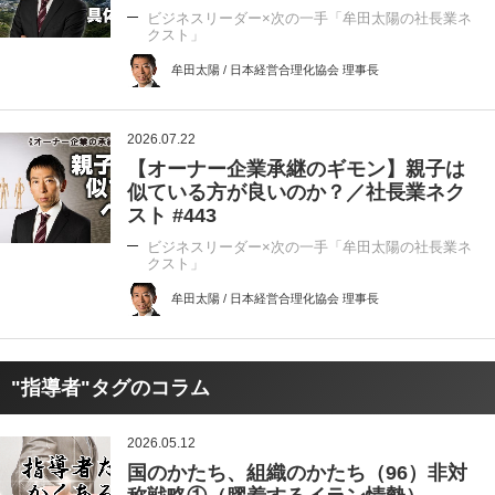
ビジネスリーダー×次の一手「牟田太陽の社長業ネ
クスト」
牟田太陽 / 日本経営合理化協会 理事長
2026.07.22
【オーナー企業承継のギモン】親子は
似ている方が良いのか？／社長業ネク
スト #443
ビジネスリーダー×次の一手「牟田太陽の社長業ネ
クスト」
牟田太陽 / 日本経営合理化協会 理事長
"指導者"タグのコラム
2026.05.12
国のかたち、組織のかたち（96）非対