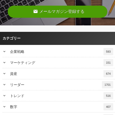
email
メールマガジン登録する
カテゴリー
keyboard_arrow_down
企業戦略
593
keyboard_arrow_down
マーケティング
151
keyboard_arrow_down
資産
674
keyboard_arrow_down
リーダー
1701
keyboard_arrow_down
トレンド
516
keyboard_arrow_down
数字
407