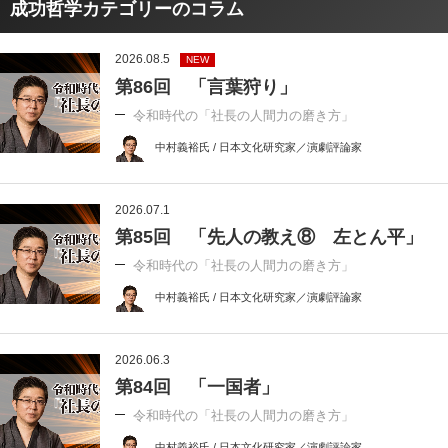
成功哲学カテゴリーのコラム
2026.08.5
NEW
第86回 「言葉狩り」
令和時代の「社長の人間力の磨き方」
中村義裕氏 / 日本文化研究家／演劇評論家
2026.07.1
第85回 「先人の教え⑧ 左とん平」
令和時代の「社長の人間力の磨き方」
中村義裕氏 / 日本文化研究家／演劇評論家
2026.06.3
第84回 「一国者」
令和時代の「社長の人間力の磨き方」
中村義裕氏 / 日本文化研究家／演劇評論家