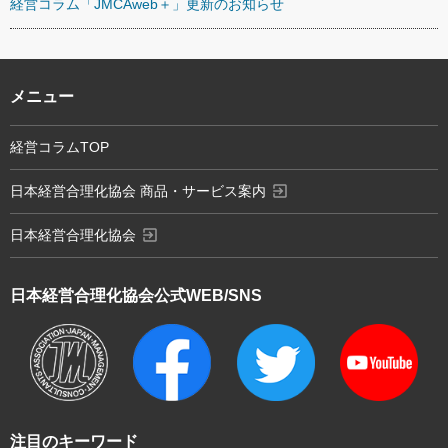
経営コラム「JMCAweb＋」更新のお知らせ
メニュー
経営コラムTOP
exit_to_app
日本経営合理化協会 商品・サービス案内
exit_to_app
日本経営合理化協会
日本経営合理化協会
公式WEB/SNS
注目のキーワード