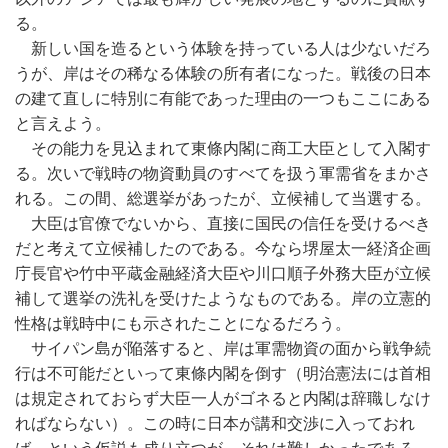
る。
新しい国を造るという体験を持っている人は少ないだろ
うが、岸はその稀なる体験の所有者になった。戦後の日本
の建て直しに特別に有能であった理由の一つもここにある
と言えよう。
その能力を見込まれて東條内閣に商工大臣として入閣す
る。次いで戦時の物資動員のすべてを扱う軍需省をまかさ
れる。この間、総選挙があったが、立候補して当選する。
大臣は官僚でないから、直接に国民の信任を受けるべき
だと考えて立候補したのである。今なら堺屋太一経済企画
庁長官や竹中平蔵金融経済大臣や川口順子外務大臣が立候
補して選挙の洗礼を受けたようなものである。岸の立憲的
性格は戦時中にも示されたことになるだろう。
サイパン島が陥落すると、岸は軍需物資の面から戦争続
行は不可能だといって東條内閣を倒す（明治憲法には首相
は規定されておらず大臣一人がゴネると内閣は辞職しなけ
ればならない）。この時に日本が講和交渉に入っておれ