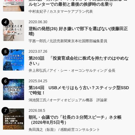
ルセンターでの最初と最後の挨拶時の名乗り
中村友妃子 / カスタマーケアプラン代表
4
2020.06.30
逆転の発想(26) 好き嫌いで部下を選ばない(後藤田正
晴)
宇惠一郎氏 / 元読売新聞東京本社国際部編集委員
5
2023.07.26
第203話 「投資育成会社に株式を持たすのはやめな
さい」
井上和弘氏 / アイ・シー・オーコンサルティング 会長
6
2025.04.25
第164回 USBメモリはもう古い？スティック型SSD
で時短！
鴻池賢三氏 / オーディオビジュアル機器 評論家
7
2026.08.5
朝礼・会議での「社長の３分間スピーチ」ネタ帳
（2026年8月5日号）
角田識之（臥龍） / 感動経営コンサルタント