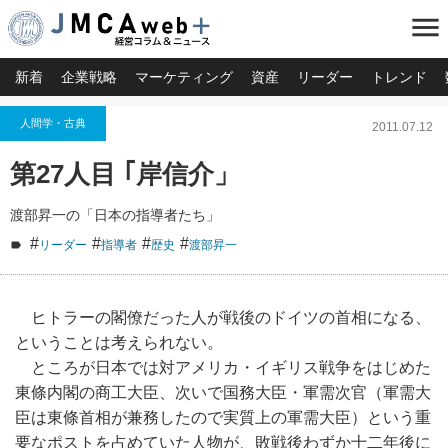
menu
新着
企業戦略
マーケティング
資産
リーダー
トレンド
人間学・古典
2011.07.12
第27人目 ｢岸信介」
渡部昇一の「日本の指導者たち」
#
#
#
#
リーダー
指導者
歴史
渡部昇一
ヒトラーの閣僚だった人が戦後のドイツの首相になる、
ということは考えられない。
ところが日本では対アメリカ・イギリス戦争をはじめた
東條内閣の商工大臣、次いで国務大臣・軍需次官（軍需大
臣は東條首相が兼務したので実質上の軍需大臣）という重
要なポストを占めていた人物が、敗戦後わずか十二年後に