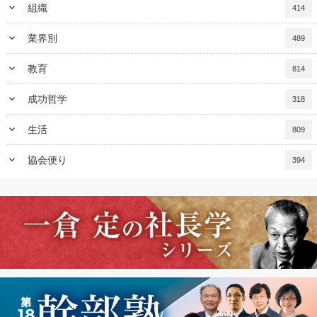
keyboard_arrow_down
組織
414
keyboard_arrow_down
業界別
489
keyboard_arrow_down
教育
814
keyboard_arrow_down
成功哲学
318
keyboard_arrow_down
生活
809
keyboard_arrow_down
協会便り
394