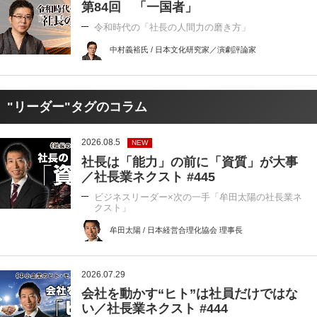
第84回 「一国者」
令和時代の「社長の人間力の磨き方」
中村義裕氏 / 日本文化研究家／演劇評論家
"リーダー"タグのコラム
2026.08.5
NEW
社長は「能力」の前に「資質」が大事
／社長業ネクスト #445
ビジネスリーダー×次の一手「牟田太陽の社長業ネ
クスト」
牟田太陽 / 日本経営合理化協会 理事長
2026.07.29
会社を動かす“ヒト”は社員だけではな
い／社長業ネクスト #444