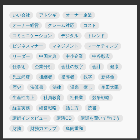
いい会社
アトツギ
オーナー企業
オーナー経営
クレーム対応
コスト
コミュニケーション
デジタル
トレンド
ビジネスマナー
マネジメント
マーケティング
リーダー
中国古典
中小企業
中谷彰宏
仕事術
企業分析
会社の数字
会計
健康
児玉尚彦
後継者
指導者
数字
新将命
歴史
決算書
法律
温泉 癒し
牟田太陽
生産性向上
社員教育
社長業
競争戦略
経営実務
経営戦略
話し方
読書
講師インタビュー
講演CD
講話を聞いて学ぼう
財務
財務力アップ
鳥飼重和