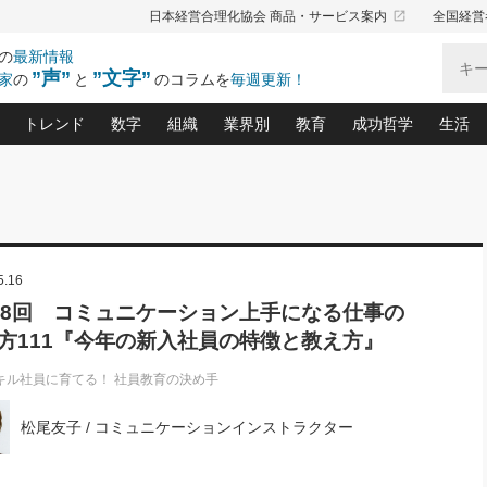
launch
日本経営合理化協会 商品・サービス案内
全国経営
の
最新情報
”声”
”文字”
家
の
と
のコラムを
毎週更新！
トレンド
数字
組織
業界別
教育
成功哲学
生活
る仕組みづくり講座(12)
産を守る一手(171)
ーワンで勝ち残る企業風土づくり(54)
《ニューヨーク発》ビジネスリーダーの先読み: 最新トレンド
オーナー社長の「お金の悩み相談室」(14)
「賃金の誤解」(135)
なぜ、トヨタ式で会社が伸びるのか？(
“出来る”管理職の条件(62)
中国哲学に学ぶ 不
おの
と戦略拠点(9)
(50)
ーバル経営者は知ってい
(39)
スリーダー×次の一手「牟田太陽の社長業ネクスト」
おカネが残る決算書にするために、やっておきたいこと(
中小企業の新たな法律リスク(178)
売れる住宅を創る 100の視点(100)
あなただからお願いしたいと
令和時代の「社長の
”(9)
「社長の繁盛トレンド通信」(90)
デジ
5.16
向(204)
会社を守り抜くための緊急対策(100)
職場の生産性を下げるハラスメントの予防策(1
大久保一彦の“流行る”お店の仕組みづく
クレーム対応 実践マニュアル
先人の名句名言の教
トル・F・グジバチの『経営戦略の新常識』(12)
北村森の「今月のヒット商品」(109)
リーダ
2026.08.5
2026.08.5
2
88回 コミュニケーション上手になる仕事の
る経営」の極意
、決めておきたい、知っておきたい、やってお
強い決算書の会社はココが違う！(36)
賃金決定の定石(68)
柿内幸夫─社長のための現場改善(174
クレーム対応の新知識と新常
渡部昇一の「日本の
紀
第86回 「言葉狩り」
社長は「能力」の前に「資質」
方111『今年の新入社員の特徴と教え方』
ジオジャパンの成功要因と
る者かくあるべし(635)
次の売れ筋をつかむ術(102)
ワイ
が大事／社長業ネクスト #445
損益分岐点を下げる、Ｐ／Ｌ不況時代の新戦略(12)
顧客・社員・社会から支持される「ウェルビ
デキル社員に育てる！ 社員
経営に活かす“十八史
の資産管理講座(95)
会議での「社長の３分間スピーチ」ネタ帳(159)
社長のメシの種 4.0(206)
門」(23)
必読
キル社員に育てる！ 社員教育の決め手
新・会計経営と実学(37)
東川鷹年の「中小企業の人育
略(77)
52)
「経営知になる考え方」(57)
眼と耳
松尾友子 / コミュニケーションインストラクター
決算書の“見える化”術(12)
業績アップにつながる！ワン
ブランド戦略(39)
なたにお願いしたいと思われる「一流の仕事術」(28)
社長の
賢い社長の「経理財務の見どころ・勘どころ・ツッコ
欧米資産家に学ぶ二世教育(1
ぐせ経営哲学(100)
ろ」(149)
米国