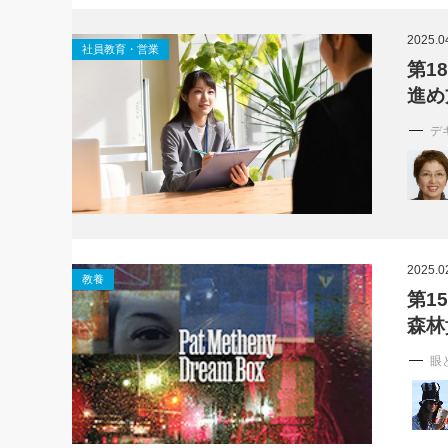
社長の右
2025.0
社員教育・営業
酒井英之
第1
進め
デ
2025.0
教養
第1
森林
眼