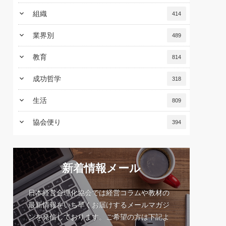
keyboard_arrow_down
組織
414
keyboard_arrow_down
業界別
489
keyboard_arrow_down
教育
814
keyboard_arrow_down
成功哲学
318
keyboard_arrow_down
生活
809
keyboard_arrow_down
協会便り
394
新着情報メール
日本経営合理化協会では経営コラムや教材の
最新情報をいち早くお届けするメールマガジ
ンを発信しております。ご希望の方は下記よ