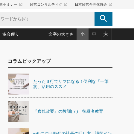
launch
launch
launch
者セミナー
経営コンサルティグ
日本経営合理化協会
search
大
中
協会便り
文字の大きさ
小
5)
況は会社守成の好機(38)
ころ心平の ──社長のための「か・ら・だマネジメント」
「愛読者通信」著者インタビュー(44)
コラムピックアップ
34)
思われる 気配りの達人(127)
人間力の磨き方」(86)
ビジネス見聞録 経営ニュース(100)
タルＡＶを味方に！新・仕事術(180)
0)
り(210)
(92)
え 東洋思想に学ぶ経営学(132)
作間信司の経営無形庵(けいえいむぎょうあん)(166)
たった３行でサマになる！便利な「一筆
ー脳の鍛え方(32)
もっとみる
026.08.4
箋」活用のススメ
)
識(57)
指導者たち」(32)
経営セミナー情報局(1)
【追悼】鈴木敏文氏 言葉で伝
ンを楽しむ基礎レッスン(12)
える経営（ジャーナリスト 勝
ーイング経営入
教育の決め手(203)
略”(30)
繁栄への着眼点 牟田太陽(76)
見明氏）
！社長が読むべき今月の4冊(88)
て」(38)
講話を聞いて学ぼう 実学・耳学・磨く「ミミガク」のすすめ
『貞観政要』の教訓(７) 後継者教育
で楽しむ読書術(162)
(7)
ランク上の手紙・メール術(100)
「氣」(30)
ミどこ
00)
スポーツ・ビジネスに学ぶ心理学(98)
withコロナ時代の社長の話し方｜講師イン