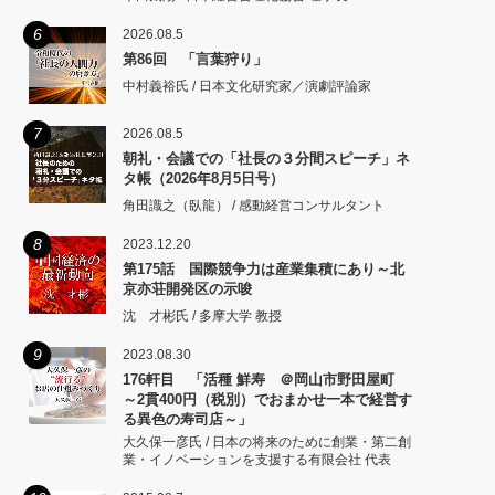
6
2026.08.5
第86回 「言葉狩り」
中村義裕氏 / 日本文化研究家／演劇評論家
7
2026.08.5
朝礼・会議での「社長の３分間スピーチ」ネ
タ帳（2026年8月5日号）
角田識之（臥龍） / 感動経営コンサルタント
8
2023.12.20
第175話 国際競争力は産業集積にあり～北
京亦荘開発区の示唆
沈 才彬氏 / 多摩大学 教授
9
2023.08.30
176軒目 「活種 鮮寿 ＠岡山市野田屋町
～2貫400円（税別）でおまかせ一本で経営す
る異色の寿司店～」
大久保一彦氏 / 日本の将来のために創業・第二創
業・イノベーションを支援する有限会社 代表