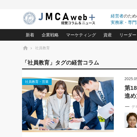
経営者
のため
実務家・専門
新着
企業戦略
マーケティング
資産
リーダー
ホーム
社員教育
中小企業の「１位づくり」戦略(96)
ネット戦略成功の秘訣 圧倒的に儲か
あなたの会社と資
オンリ
「社員教育」タグの経営コラム
利益を最大化する「業務改善」横田尚哉氏(5)
ビジネスを一瞬で制する！一流グロ
どうなる金融業界
ビジネ
る“社長の戦略印象リスクマネジメント
(446)
2025.0
強い会社を築く ビジネス・クリニック(240)
中国経済の最新動
社員教育・営業
ロングセラーの玉手箱(9)
ピョー
2026.08.5
第1
日本レーザー「人を大切にしながら利益を上げ
事業承継の前に
第109話 伝統的産品を21世
進め
(3)
大復活＆快進撃！ユニバーサルスタ
きたいコト(12)
指導者た
に生かし切る！
は(5)
武器としてのM&A入門(3)
会社と社長のため
朝礼・
デ
2026.08.5
最高の自分を表現する 成功イメージ戦
社長のための“儲かる通販”戦略視点(151)
深読み企業分析(1
楠木建の
朝礼・会議での「社長の３分間
スピーチ」ネタ帳（2026年8月5
酒井光雄 成功事例に学ぶ繁栄企業の
日号）
継続経営 百話百行(85)
次もあ
野田久美子 香港ビジネス成功法(10)
社長の口