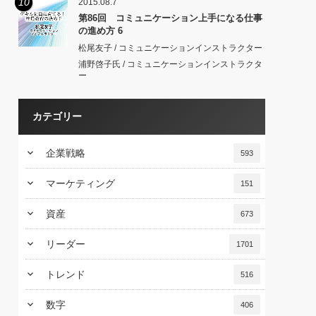
10
2015.08.7
第86回 コミュニケーション上手になる仕事
の進め方 6
松尾友子 / コミュニケーションインストラクター
浦野啓子氏 / コミュニケーションインストラクタ
ー
カテゴリー
keyboard_arrow_down
企業戦略
593
keyboard_arrow_down
マーケティング
151
keyboard_arrow_down
資産
673
keyboard_arrow_down
リーダー
1701
keyboard_arrow_down
トレンド
516
keyboard_arrow_down
数字
406