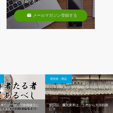
りご登録下さい。
email
メールマガジン登録する
新技術・商品
術(20) 強い行政権確立に
第62話 観光業界は、これから大混戦期
ゴール)
に！