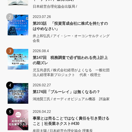
日本経営合理化協会出版局 /
2
2023.07.26
第203話 「投資育成会社に株式を持たすの
はやめなさい」
井上和弘氏 / アイ・シー・オーコンサルティング
会長
3
2026.08.4
第147回 税務調査で必ず狙われる売上計上
の期ズレ
児玉尚彦氏 / 株式会社経理がよくなる 一般社団
法人経理革新プロジェクト 代表・税理士
4
2026.02.27
第174回「ブルーレイ」は無くなるの？
鴻池賢三氏 / オーディオビジュアル機器 評論家
5
2026.04.22
事業とは売ることではなく責任を引き受ける
こと｜社長業ネクスト#430
牟田太陽 / 日本経営合理化協会 理事長