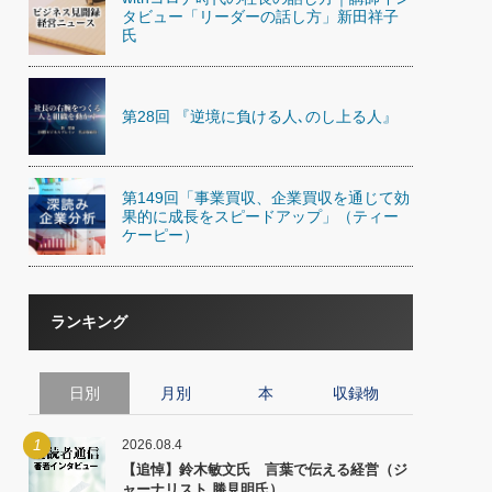
)
タビュー「リーダーの話し方」新田祥子
喜の『これぞ！"本物の温泉"』(157)
氏
第28回 『逆境に負ける人､のし上る人』
第149回「事業買収、企業買収を通じて効
果的に成長をスピードアップ」（ティー
ケーピー）
ランキング
日別
月別
本
収録物
1
2026.08.4
【追悼】鈴木敏文氏 言葉で伝える経営（ジ
ャーナリスト 勝見明氏）