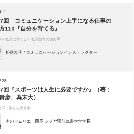
社長のための“全員営業”(30
腕をつくる 人と組織を動かす(200)
銀行交渉はこうしなさい！(12)
高橋一
4.11
行動科学マネジメント(5)
の社長のビジョン実現道場(10)
87回 コミュニケーション上手になる仕事の
方110『自分を育てる』
キル社員に育てる！ 社員教育の決め手
松尾友子 / コミュニケーションインストラクター
2.28
57回『スポーツは人生に必要ですか』（著：
貴彦、為末大）
と耳で楽しむ読書術
本のソムリエ・団長 シブヤ駅前読書大学学長