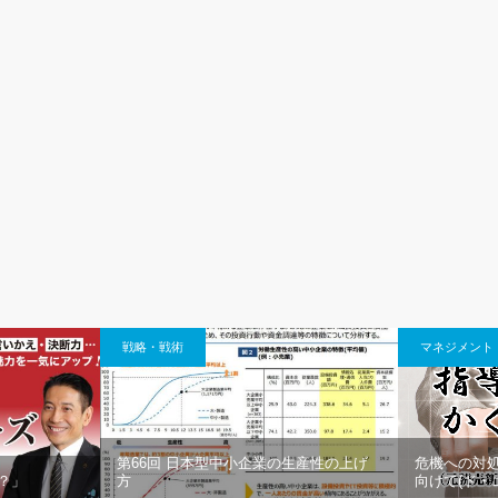
戦略・戦術
マネジメント
第66回 日本型中小企業の生産性の上げ
危機への対処
？」
方
向けて(ド・