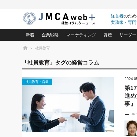
経営者
のため
実務家・専門
新着
企業戦略
マーケティング
資産
リーダー
ホーム
社員教育
中小企業の「１位づくり」戦略(96)
ネット戦略成功の秘訣 圧倒的に儲か
あなたの会社と資
オンリ
「社員教育」タグの経営コラム
利益を最大化する「業務改善」横田尚哉氏(5)
ビジネスを一瞬で制する！一流グロ
どうなる金融業界
ビジネ
る“社長の戦略印象リスクマネジメント
(446)
2024.0
強い会社を築く ビジネス・クリニック(240)
中国経済の最新動
社員教育・営業
ロングセラーの玉手箱(9)
ピョー
2026.08.5
第1
日本レーザー「人を大切にしながら利益を上げ
事業承継の前に
第109話 伝統的産品を21世
進め
(3)
大復活＆快進撃！ユニバーサルスタ
きたいコト(12)
指導者た
に生かし切る！
は(5)
事』
武器としてのM&A入門(3)
会社と社長のため
朝礼・
2026.08.5
最高の自分を表現する 成功イメージ戦
デ
社長のための“儲かる通販”戦略視点(151)
深読み企業分析(1
楠木建の
朝礼・会議での「社長の３分間
スピーチ」ネタ帳（2026年8月5
酒井光雄 成功事例に学ぶ繁栄企業の
日号）
継続経営 百話百行(85)
次もあ
野田久美子 香港ビジネス成功法(10)
社長の口