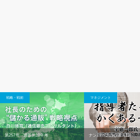
戦略・戦術
マネジメント
第257号 通販的10年考
ナンバー２の心得（13）