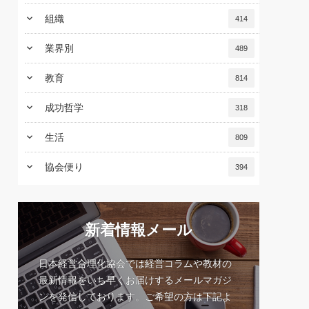
keyboard_arrow_down
組織
414
keyboard_arrow_down
業界別
489
keyboard_arrow_down
教育
814
keyboard_arrow_down
成功哲学
318
keyboard_arrow_down
生活
809
keyboard_arrow_down
協会便り
394
新着情報メール
日本経営合理化協会では経営コラムや教材の
最新情報をいち早くお届けするメールマガジ
ンを発信しております。ご希望の方は下記よ