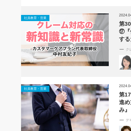
社長の右
2024.0
社員教育・営業
酒井英之
第3
⑰『
する
ク
2024.0
社員教育・営業
第1
進め
み』
デ