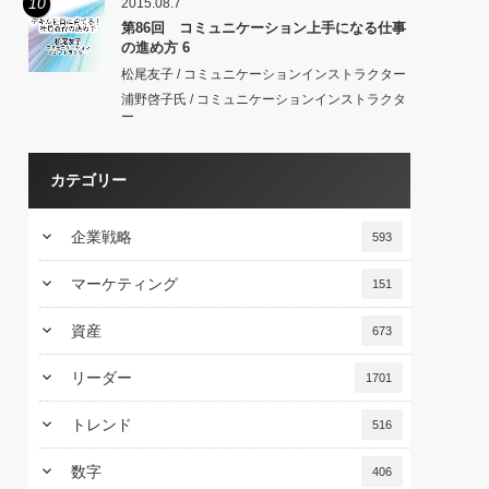
10
2015.08.7
第86回 コミュニケーション上手になる仕事
の進め方 6
松尾友子 / コミュニケーションインストラクター
浦野啓子氏 / コミュニケーションインストラクタ
ー
カテゴリー
keyboard_arrow_down
企業戦略
593
keyboard_arrow_down
マーケティング
151
keyboard_arrow_down
資産
673
keyboard_arrow_down
リーダー
1701
keyboard_arrow_down
トレンド
516
keyboard_arrow_down
数字
406