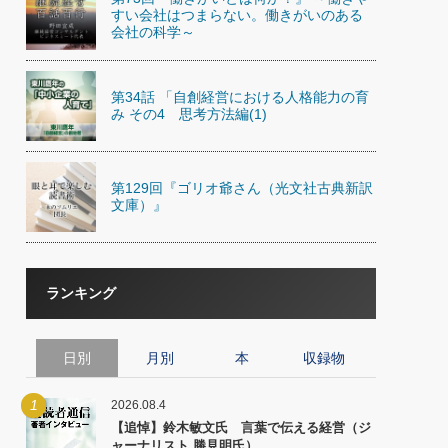
)
すい会社はつまらない。働きがいのある
喜の『これぞ！"本物の温泉"』(157)
会社の科学～
第34話 「自創経営における人格能力の育
み その4 思考方法編(1)
第129回『ゴリオ爺さん（光文社古典新訳
文庫）』
ランキング
日別
月別
本
収録物
1
2026.08.4
【追悼】鈴木敏文氏 言葉で伝える経営（ジ
ャーナリスト 勝見明氏）