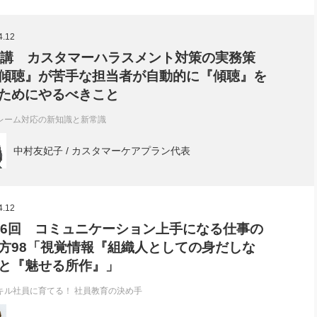
社長のための“全員営業”(30
腕をつくる 人と組織を動かす(200)
銀行交渉はこうしなさい！(12)
高橋一
行動科学マネジメント(5)
4.12
の社長のビジョン実現道場(10)
0講 カスタマーハラスメント対策の実務策
傾聴』が苦手な担当者が自動的に『傾聴』を
ためにやるべきこと
レーム対応の新知識と新常識
中村友妃子 / カスタマーケアプラン代表
4.12
76回 コミュニケーション上手になる仕事の
方98「視覚情報『組織人としての身だしな
と『魅せる所作』」
キル社員に育てる！ 社員教育の決め手