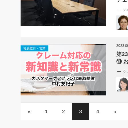
デ
2023.0
社員教育・営業
第2
⑩ 
ク
«
1
2
3
4
5