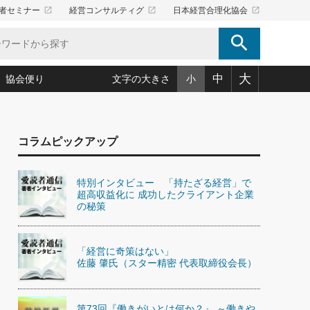
launch
launch
launch
者セミナー
経営コンサルティグ
日本経営合理化協会
search
大
中
協会便り
文字の大きさ
小
5)
況は会社守成の好機(38)
ころ心平の ──社長のための「か・ら・だマネジメント」
「愛読者通信」著者インタビュー(44)
コラムピックアップ
34)
思われる 気配りの達人(127)
人間力の磨き方」(86)
ビジネス見聞録 経営ニュース(100)
タルＡＶを味方に！新・仕事術(180)
0)
り(210)
(92)
え 東洋思想に学ぶ経営学(132)
作間信司の経営無形庵(けいえいむぎょうあん)(166)
特別インタビュー 「持たざる経営」で
ー脳の鍛え方(32)
超高収益化に 成功したクライアント企業
もっとみる
026.08.4
)
識(57)
指導者たち」(32)
経営セミナー情報局(1)
の秘策
【追悼】鈴木敏文氏 言葉で伝
ンを楽しむ基礎レッスン(12)
える経営（ジャーナリスト 勝
ーイング経営入
教育の決め手(203)
略”(30)
繁栄への着眼点 牟田太陽(76)
見明氏）
！社長が読むべき今月の4冊(88)
て」(38)
講話を聞いて学ぼう 実学・耳学・磨く「ミミガク」のすすめ
「経営に奇策はない」
で楽しむ読書術(162)
(7)
佐藤 肇氏（スター精密 代表取締役会長）
ランク上の手紙・メール術(100)
「氣」(30)
ミどこ
00)
スポーツ・ビジネスに学ぶ心理学(98)
第73回『働きがいとは何か？』 ～働きや