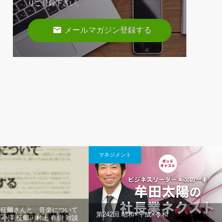
りご登録下さい。
email
メールマガジン登録する
マネジメント
澤征爾さんと、音楽について
第242回 昭和×平成×令和
小澤 征爾・村上 春樹 対談