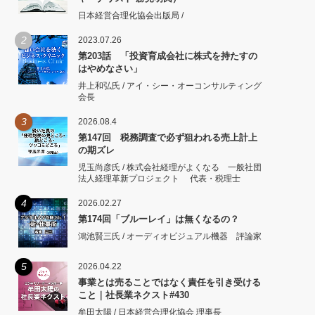
日本経営合理化協会出版局 /
2
2023.07.26
第203話 「投資育成会社に株式を持たすの
はやめなさい」
井上和弘氏 / アイ・シー・オーコンサルティング
会長
3
2026.08.4
第147回 税務調査で必ず狙われる売上計上
の期ズレ
児玉尚彦氏 / 株式会社経理がよくなる 一般社団
法人経理革新プロジェクト 代表・税理士
4
2026.02.27
第174回「ブルーレイ」は無くなるの？
鴻池賢三氏 / オーディオビジュアル機器 評論家
5
2026.04.22
事業とは売ることではなく責任を引き受ける
こと｜社長業ネクスト#430
牟田太陽 / 日本経営合理化協会 理事長