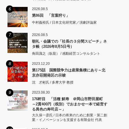
6
2026.08.5
第86回 「言葉狩り」
中村義裕氏 / 日本文化研究家／演劇評論家
7
2026.08.5
朝礼・会議での「社長の３分間スピーチ」ネ
タ帳（2026年8月5日号）
角田識之（臥龍） / 感動経営コンサルタント
8
2023.12.20
第175話 国際競争力は産業集積にあり～北
京亦荘開発区の示唆
沈 才彬氏 / 多摩大学 教授
9
2023.08.30
176軒目 「活種 鮮寿 ＠岡山市野田屋町
～2貫400円（税別）でおまかせ一本で経営す
る異色の寿司店～」
大久保一彦氏 / 日本の将来のために創業・第二創
業・イノベーションを支援する有限会社 代表