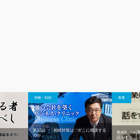
戦略・戦術
教養
第12話 「相続対策は、どこに相談する
第4回 『小
のか」
話をする』（