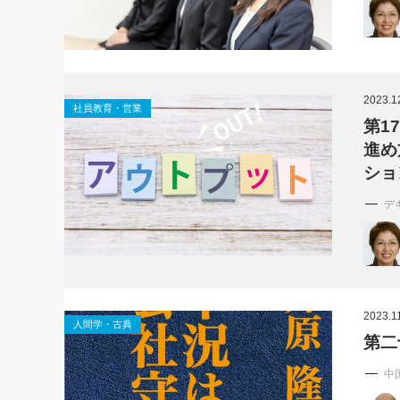
2023.1
社員教育・営業
第1
進め
ショ
デ
2023.1
人間学・古典
第二
中