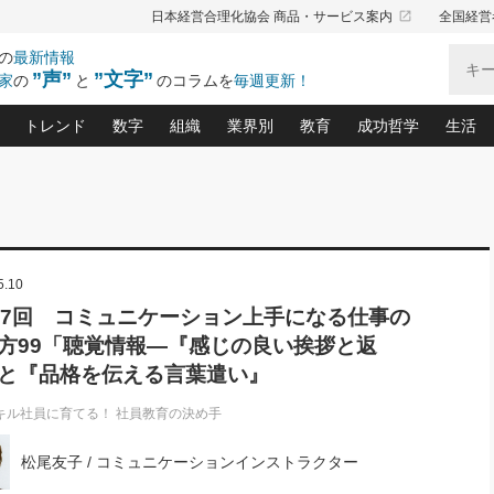
launch
日本経営合理化協会 商品・サービス案内
全国経営
の
最新情報
”声”
”文字”
家
の
と
のコラムを
毎週更新！
トレンド
数字
組織
業界別
教育
成功哲学
生活
る仕組みづくり講座(12)
産を守る一手(171)
ーワンで勝ち残る企業風土づくり(54)
《ニューヨーク発》ビジネスリーダーの先読み: 最新トレンド
オーナー社長の「お金の悩み相談室」(14)
「賃金の誤解」(135)
なぜ、トヨタ式で会社が伸びるのか？(
“出来る”管理職の条件(62)
中国哲学に学ぶ 不
おの
と戦略拠点(9)
(50)
ーバル経営者は知ってい
(39)
スリーダー×次の一手「牟田太陽の社長業ネクスト」
おカネが残る決算書にするために、やっておきたいこと(
中小企業の新たな法律リスク(178)
売れる住宅を創る 100の視点(100)
あなただからお願いしたいと
令和時代の「社長の
”(9)
「社長の繁盛トレンド通信」(90)
デジ
5.10
向(204)
会社を守り抜くための緊急対策(100)
職場の生産性を下げるハラスメントの予防策(1
大久保一彦の“流行る”お店の仕組みづく
クレーム対応 実践マニュアル
先人の名句名言の教
トル・F・グジバチの『経営戦略の新常識』(12)
北村森の「今月のヒット商品」(109)
リーダ
2026.08.5
2026.08.5
2
77回 コミュニケーション上手になる仕事の
る経営」の極意
、決めておきたい、知っておきたい、やってお
強い決算書の会社はココが違う！(36)
賃金決定の定石(68)
柿内幸夫─社長のための現場改善(174
クレーム対応の新知識と新常
渡部昇一の「日本の
紀
第86回 「言葉狩り」
社長は「能力」の前に「資質」
方99「聴覚情報―『感じの良い挨拶と返
ジオジャパンの成功要因と
る者かくあるべし(635)
次の売れ筋をつかむ術(102)
ワイ
が大事／社長業ネクスト #445
損益分岐点を下げる、Ｐ／Ｌ不況時代の新戦略(12)
顧客・社員・社会から支持される「ウェルビ
デキル社員に育てる！ 社員
経営に活かす“十八史
と『品格を伝える言葉遣い』
の資産管理講座(95)
会議での「社長の３分間スピーチ」ネタ帳(159)
社長のメシの種 4.0(206)
門」(23)
必読
新・会計経営と実学(37)
東川鷹年の「中小企業の人育
略(77)
キル社員に育てる！ 社員教育の決め手
52)
「経営知になる考え方」(57)
眼と耳
決算書の“見える化”術(12)
業績アップにつながる！ワン
ブランド戦略(39)
なたにお願いしたいと思われる「一流の仕事術」(28)
社長の
松尾友子 / コミュニケーションインストラクター
賢い社長の「経理財務の見どころ・勘どころ・ツッコ
欧米資産家に学ぶ二世教育(1
ぐせ経営哲学(100)
ろ」(149)
米国