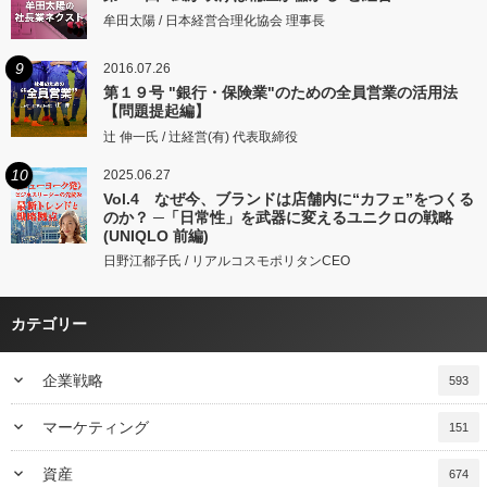
牟田太陽 / 日本経営合理化協会 理事長
9
2016.07.26
第１９号 "銀行・保険業"のための全員営業の活用法
【問題提起編】
辻 伸一氏 / 辻経営(有) 代表取締役
10
2025.06.27
Vol.4 なぜ今、ブランドは店舗内に“カフェ”をつくる
のか？ ─「日常性」を武器に変えるユニクロの戦略
(UNIQLO 前編)
日野江都子氏 / リアルコスモポリタンCEO
カテゴリー
keyboard_arrow_down
企業戦略
593
keyboard_arrow_down
マーケティング
151
keyboard_arrow_down
資産
674