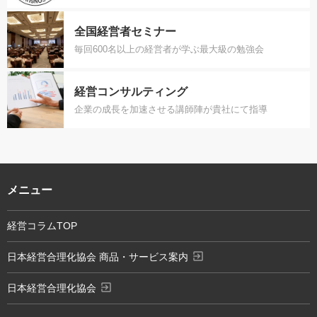
全国経営者セミナー
毎回600名以上の経営者が学ぶ最大級の勉強会
経営コンサルティング
企業の成長を加速させる講師陣が貴社にて指導
メニュー
経営コラムTOP
exit_to_app
日本経営合理化協会 商品・サービス案内
exit_to_app
日本経営合理化協会