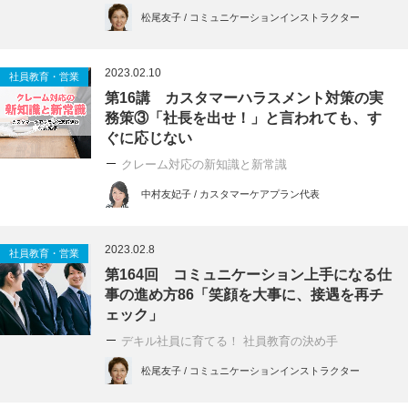
松尾友子 / コミュニケーションインストラクター
2023.02.10
社員教育・営業
第16講 カスタマーハラスメント対策の実
務策③「社長を出せ！」と言われても、す
ぐに応じない
クレーム対応の新知識と新常識
中村友妃子 / カスタマーケアプラン代表
2023.02.8
社員教育・営業
第164回 コミュニケーション上手になる仕
事の進め方86「笑顔を大事に、接遇を再チ
ェック」
デキル社員に育てる！ 社員教育の決め手
松尾友子 / コミュニケーションインストラクター