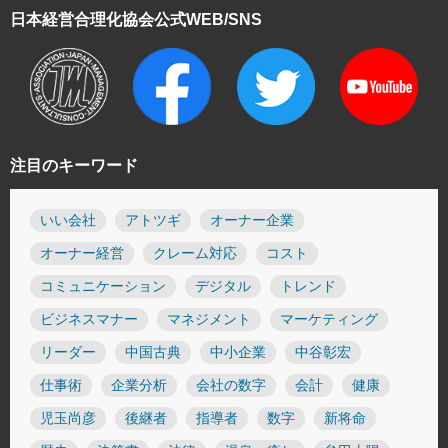
日本経営合理化協会
公式WEB/SNS
注目のキーワード
いい会社
アトツギ
オーナー企業
オーナー経営
クレーム対応
コスト
コミュニケーション
デジタル
トレンド
ビジネスマナー
マネジメント
マーケティング
リーダー
中国古典
中小企業
中谷彰宏
仕事術
企業分析
会社の数字
会計
健康
児玉尚彦
後継者
指導者
数字
新将命