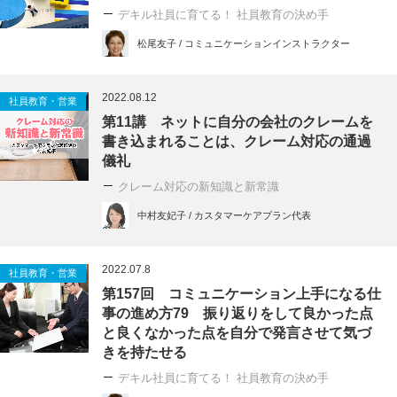
デキル社員に育てる！ 社員教育の決め手
松尾友子 / コミュニケーションインストラクター
2022.08.12
社員教育・営業
第11講 ネットに自分の会社のクレームを
書き込まれることは、クレーム対応の通過
儀礼
クレーム対応の新知識と新常識
中村友妃子 / カスタマーケアプラン代表
2022.07.8
社員教育・営業
第157回 コミュニケーション上手になる仕
事の進め方79 振り返りをして良かった点
と良くなかった点を自分で発言させて気づ
きを持たせる
デキル社員に育てる！ 社員教育の決め手