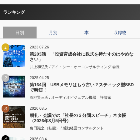
ランキング
日別
月別
本
収録物
1
2023.07.26
第203話 「投資育成会社に株式を持たすのはやめな
さい」
井上和弘氏 / アイ・シー・オーコンサルティング 会長
2
2025.04.25
第164回 USBメモリはもう古い？スティック型SSD
で時短！
鴻池賢三氏 / オーディオビジュアル機器 評論家
3
2026.08.5
朝礼・会議での「社長の３分間スピーチ」ネタ帳
（2026年8月5日号）
角田識之（臥龍） / 感動経営コンサルタント
4
2026.08.4