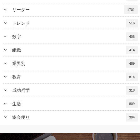
keyboard_arrow_down
リーダー
1701
keyboard_arrow_down
トレンド
516
keyboard_arrow_down
数字
406
keyboard_arrow_down
組織
414
keyboard_arrow_down
業界別
489
keyboard_arrow_down
教育
814
keyboard_arrow_down
成功哲学
318
keyboard_arrow_down
生活
809
keyboard_arrow_down
協会便り
394