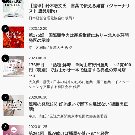
【追悼】鈴木敏文氏 言葉で伝える経営（ジャーナリ
スト 勝見明氏）
日本経営合理化協会出版局 /
5
2023.12.20
第175話 国際競争力は産業集積にあり～北京亦荘開
発区の示唆
沈 才彬氏 / 多摩大学 教授
6
2023.08.30
176軒目 「活種 鮮寿 ＠岡山市野田屋町 ～2貫400
円（税別）でおまかせ一本で経営する異色の寿司店
～」
大久保一彦氏 / 日本の将来のために創業・第二創業・イノベー
ションを支援する有限会社 代表
7
2020.06.30
逆転の発想(26) 好き嫌いで部下を選ばない(後藤田正
晴)
宇惠一郎氏 / 元読売新聞東京本社国際部編集委員
8
2023.01.25
第261回 “風が吹けば桶屋が儲かる”と経営