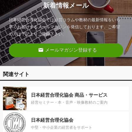
新着情報メール
日本経営合理化協会では経営コラムや教材の最新情報をいち
早くお届けするメールマガジンを発信しております。ご希望
の方は下記よりご登録下さい。
email
メールマガジン登録する
関連サイト
日本経営合理化協会 商品・サービス
経営セミナー・本・音声・映像教材のご案内
日本経営合理化協会
中堅・中小企業の経営者をサポート