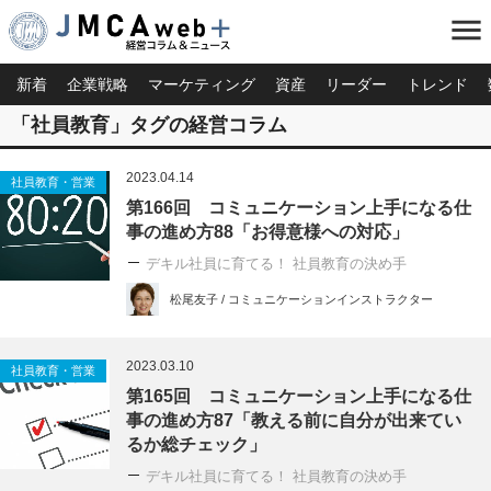
menu
新着
企業戦略
マーケティング
資産
リーダー
トレンド
「社員教育」タグの経営コラム
2023.04.14
社員教育・営業
第166回 コミュニケーション上手になる仕
事の進め方88「お得意様への対応」
デキル社員に育てる！ 社員教育の決め手
松尾友子 / コミュニケーションインストラクター
2023.03.10
社員教育・営業
第165回 コミュニケーション上手になる仕
事の進め方87「教える前に自分が出来てい
るか総チェック」
デキル社員に育てる！ 社員教育の決め手