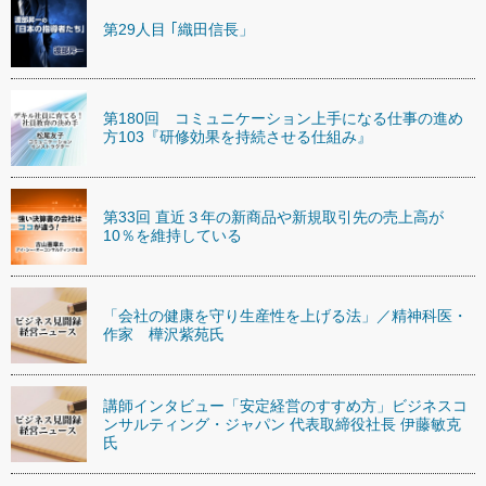
第29人目 ｢織田信長」
第180回 コミュニケーション上手になる仕事の進め
方103『研修効果を持続させる仕組み』
第33回 直近３年の新商品や新規取引先の売上高が
10％を維持している
「会社の健康を守り生産性を上げる法」／精神科医・
作家 樺沢紫苑氏
講師インタビュー「安定経営のすすめ方」ビジネスコ
ンサルティング・ジャパン 代表取締役社長 伊藤敏克
氏