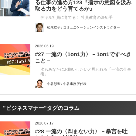
る仕事の進め方123『指示の意図を汲み
取る力をどう育てるか』
デキル社員に育てる！ 社員教育の決め手
松尾友子 / コミュニケーションインストラクター
2026.06.19
#27 一流の〈1on1力〉－1on1ですべき
こと－
次もあなたにお願いしたいと思われる「一流の仕事
術」
中谷彰宏 / 中谷事務所代表
"ビジネスマナー"タグのコラム
2026.07.17
#28 一流の〈凹まない力〉－暴言を吐