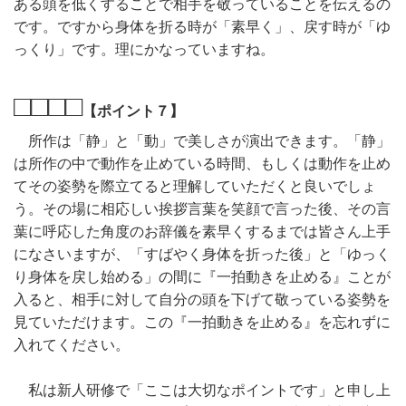
ある頭を低くすることで相手を敬っていることを伝えるの
です。ですから身体を折る時が「素早く」、戻す時が「ゆ
っくり」です。理にかなっていますね。
□□□□
【ポイント７】
所作は「静」と「動」で美しさが演出できます。「静」
は所作の中で動作を止めている時間、もしくは動作を止め
てその姿勢を際立てると理解していただくと良いでしょ
う。その場に相応しい挨拶言葉を笑顔で言った後、その言
葉に呼応した角度のお辞儀を素早くするまでは皆さん上手
になさいますが、「すばやく身体を折った後」と「ゆっく
り身体を戻し始める」の間に『一拍動きを止める』ことが
入ると、相手に対して自分の頭を下げて敬っている姿勢を
見ていただけます。この『一拍動きを止める』を忘れずに
入れてください。
私は新人研修で「ここは大切なポイントです」と申し上