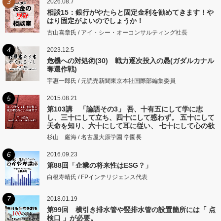
3
2026.08.7
相談15：銀行がやたらと固定金利を勧めてきます！や
はり固定がよいのでしょうか！
古山喜章氏 / アイ・シー・オーコンサルティング社長
4
2023.12.5
危機への対処術(30) 戦力逐次投入の愚(ガダルカナル
奪還作戦)
宇惠一郎氏 / 元読売新聞東京本社国際部編集委員
5
2015.08.21
第103講 「論語その3」 吾、十有五にして学に志
し、三十にして立ち、四十にして惑わず。 五十にして
天命を知り、六十にして耳に従い、 七十にして心の欲
するところに従いて矩をこえず。
杉山 厳海 / 名古屋大原学園 学園長
6
2016.09.23
第88回「企業の将来性はESG？」
白根寿晴氏 / FPインテリジェンス代表
7
2018.01.19
第99回 横引き排水管や竪排水管の設置箇所には「 点
検口 」が必要。