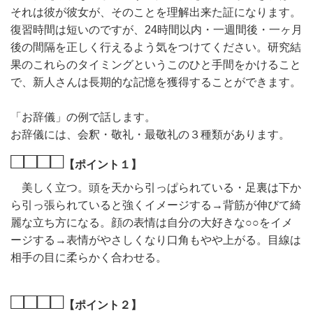
それは彼が彼女が、そのことを理解出来た証になります。
復習時間は短いのですが、24時間以内・一週間後・一ヶ月
後の間隔を正しく行えるよう気をつけてください。研究結
果のこれらのタイミングというこのひと手間をかけること
で、新人さんは長期的な記憶を獲得することができます。
「お辞儀」の例で話します。
お辞儀には、会釈・敬礼・最敬礼の３種類があります。
□□□□
【ポイント１】
美しく立つ。頭を天から引っぱられている・足裏は下か
ら引っ張られていると強くイメージする→背筋が伸びて綺
麗な立ち方になる。顔の表情は自分の大好きな○○をイメ
ージする→表情がやさしくなり口角もやや上がる。目線は
相手の目に柔らかく合わせる。
□□□□
【ポイント２】