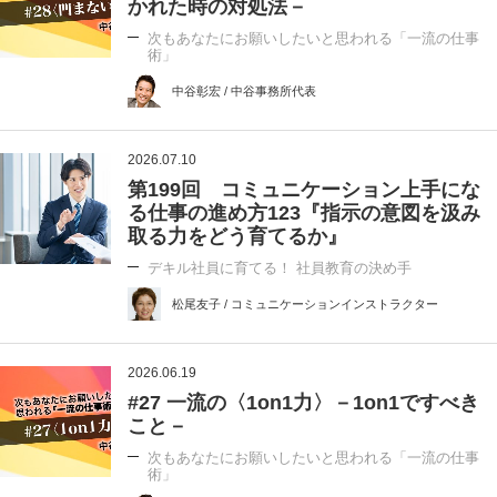
かれた時の対処法－
次もあなたにお願いしたいと思われる「一流の仕事
術」
中谷彰宏 / 中谷事務所代表
2026.07.10
第199回 コミュニケーション上手にな
る仕事の進め方123『指示の意図を汲み
取る力をどう育てるか』
デキル社員に育てる！ 社員教育の決め手
松尾友子 / コミュニケーションインストラクター
2026.06.19
#27 一流の〈1on1力〉－1on1ですべき
こと－
次もあなたにお願いしたいと思われる「一流の仕事
術」