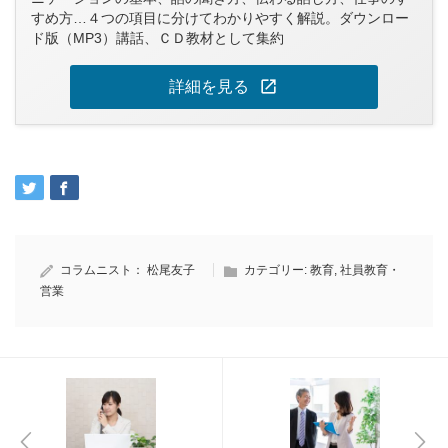
すめ方…４つの項目に分けてわかりやすく解説。ダウンロー
ド版（MP3）講話、ＣＤ教材として集約
open_in_new
詳細を見る
コラムニスト：
松尾友子
カテゴリー:
教育
,
社員教育・
営業