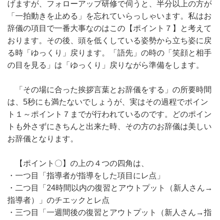
げますが、フォローアップ研修で伺うと、半分以上の方が
「一拍動きを止める」を忘れていらっしゃいます。私はお
辞儀の項目で一番大事なのはこの【ポイント７】と考えて
おります。その後、頭を低くしている姿勢から立ち姿に戻
る時「ゆっくり」戻ります。「語先」の時の「笑顔と相手
の目を見る」は「ゆっくり」戻りながら準備をします。
「その場に合った挨拶言葉とお辞儀をする」の所要時間
は、5秒にも満たないでしょうが、実はその過程でポイン
ト１～ポイント７までが行われているのです。どのポイン
トも外さずにきちんと出来た時、その方のお辞儀は美しい
お辞儀となります。
【ポイント〇】の上の４つの四角は、
・一つ目「指導者が指導をした項目にレ点」
・二つ目「24時間以内の復習とアウトプット（新人さん→
指導者）」のチエックとレ点
・三つ目「一週間後の復習とアウトプット（新人さん→指