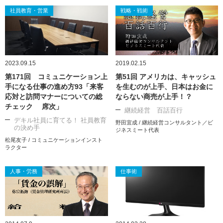
社員教育・営業
戦略・戦術
2023.09.15
2019.02.15
第171回 コミュニケーション上
第51回 アメリカは、キャッシュ
手になる仕事の進め方93「来客
を生むのが上手、日本はお金に
応対と訪問マナーについての総
ならない商売が上手！？
チェック 席次」
継続経営 百話百行
デキル社員に育てる！ 社員教育
野田宜成 / 継続経営コンサルタント／ビ
の決め手
ジネスミート代表
松尾友子 / コミュニケーションインスト
ラクター
人事・労務
仕事術