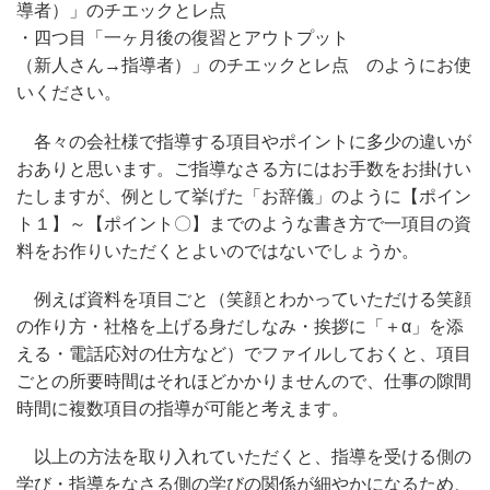
導者）」のチエックとレ点
・四つ目「一ヶ月後の復習とアウトプット
（新人さん→指導者）」のチエックとレ点 のようにお使
いください。
各々の会社様で指導する項目やポイントに多少の違いが
おありと思います。ご指導なさる方にはお手数をお掛けい
たしますが、例として挙げた「お辞儀」のように【ポイン
ト１】～【ポイント〇】までのような書き方で一項目の資
料をお作りいただくとよいのではないでしょうか。
例えば資料を項目ごと（笑顔とわかっていただける笑顔
の作り方・社格を上げる身だしなみ・挨拶に「＋α」を添
える・電話応対の仕方など）でファイルしておくと、項目
ごとの所要時間はそれほどかかりませんので、仕事の隙間
時間に複数項目の指導が可能と考えます。
以上の方法を取り入れていただくと、指導を受ける側の
学び・指導をなさる側の学びの関係が細やかになるため、