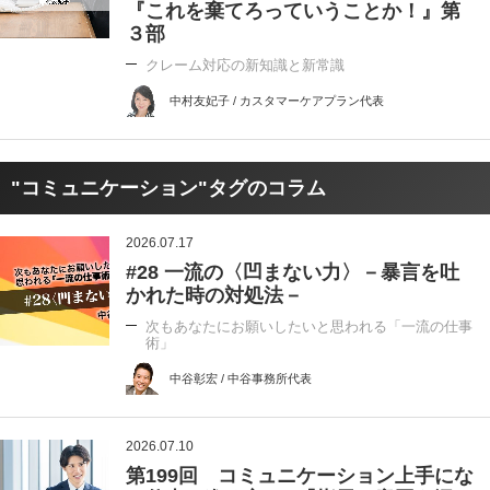
『これを棄てろっていうことか！』第
３部
クレーム対応の新知識と新常識
中村友妃子 / カスタマーケアプラン代表
"コミュニケーション"タグのコラム
2026.07.17
#28 一流の〈凹まない力〉－暴言を吐
かれた時の対処法－
次もあなたにお願いしたいと思われる「一流の仕事
術」
中谷彰宏 / 中谷事務所代表
2026.07.10
第199回 コミュニケーション上手にな