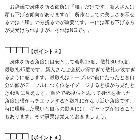
お辞儀で身体を折る箇所は「腰」だけです。新人さんは
頭も下げる傾向がありますが、所作としての美しさを示せ
るのは「腰」のみ折るのが重要です。中には頭も下げる方
が見受けられますが、それはNGです。
□□□□
【ポイント３】
身体を折る角度は目安として会釈15度、敬礼30-35度、
最敬礼45度です。新人さんは会釈が深すぎて敬礼が浅すぎ
るように感じます。最敬礼はテーブルの前にたったとき自
分の額がテーブルにつく位をイメージすると横から見たと
き45度に見えます。自分で45度位と思って身体を折った
角度は横からチエックすると敬礼にかなり近い角度です。
時に理解した思いと自らの動きには、ギャップが出ること
もあります。その事実は覚えておきましょう。
□□□□
【ポイント４】