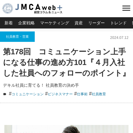
menu
新着
企業戦略
マーケティング
資産
リーダー
トレンド
社員教育・営業
2024.07.12
第178回 コミュニケーション上手
になる仕事の進め方101『４月入社
した社員へのフォローのポイント』
デキル社員に育てる！ 社員教育の決め手
#
#
#
#
コミュニケーション
ビジネスマナー
仕事術
社員教育