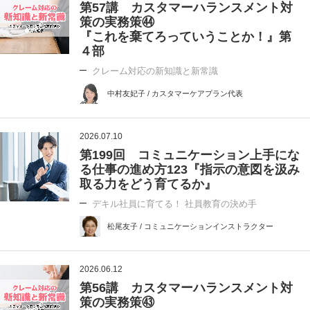
第57講 カスタマーハランスメント対
策の実務策㊹
『これを棄てろっていうことか！』第
４部
クレーム対応の新知識と新常識
中村友妃子 / カスタマーケアプラン代表
2026.07.10
第199回 コミュニケーション上手にな
る仕事の進め方123『指示の意図を汲み
取る力をどう育てるか』
デキル社員に育てる！ 社員教育の決め手
松尾友子 / コミュニケーションインストラクター
2026.06.12
第56講 カスタマーハランスメント対
策の実務策㊸