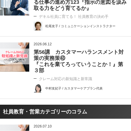
る仕事の進め方123『指示の意図を汲み
取る力をどう育てるか』
デキル社員に育てる！ 社員教育の決め手
松尾友子 / コミュニケーションインストラクター
2026.06.12
第56講 カスタマーハランスメント対
策の実務策㊸
『これを棄てろっていうことか！』第
３部
クレーム対応の新知識と新常識
中村友妃子 / カスタマーケアプラン代表
社員教育・営業カテゴリーのコラム
2026.07.10