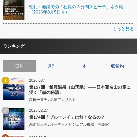
朝礼・会議での「社長の３分間スピーチ」ネタ帳
（2026年8月5日号）
もっと見る
ランキング
日別
月別
本
収録物
1
2026.08.4
第157回 飯豊温泉（山形県）――日本百名山の麓に
湧く「森の秘湯」
高橋一喜氏 / 温泉アナリスト
2
2026.02.27
第174回「ブルーレイ」は無くなるの？
鴻池賢三氏 / オーディオビジュアル機器 評論家