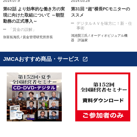
2014.07.9
2014.03.28
第62話 より効率的な働き方の実
第31回 “超”横長PCモニターの
現に向けた取組について ～朝型
ススメ
勤務の正式導入～
デジタルＡＶを味方に！新・仕
事術
「賃金の誤解」
鴻池賢三氏 / オーディオビジュアル機
弥富拓海氏 / 賃金管理研究所所長
器 評論家
JMCAおすすめ商品・サービス
open_in_new