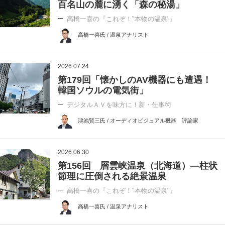
百名山の麓に湧く「森の秘湯」
高橋一喜の『これぞ！"本物の温泉"』
高橋一喜氏 / 温泉アナリスト
2026.07.24
第179回「懐かしのAV機器にも遭遇！
韓国ソウルの電気街」
デジタルＡＶを味方に！新・仕事術
鴻池賢三氏 / オーディオビジュアル機器 評論家
2026.06.30
第156回 層雲峡温泉（北海道）―柱状
節理に圧倒される絶景温泉
高橋一喜の『これぞ！"本物の温泉"』
高橋一喜氏 / 温泉アナリスト