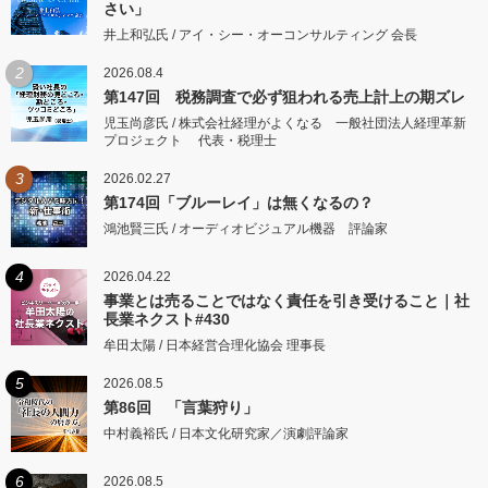
さい」
井上和弘氏 / アイ・シー・オーコンサルティング 会長
2
2026.08.4
第147回 税務調査で必ず狙われる売上計上の期ズレ
児玉尚彦氏 / 株式会社経理がよくなる 一般社団法人経理革新
プロジェクト 代表・税理士
3
2026.02.27
第174回「ブルーレイ」は無くなるの？
鴻池賢三氏 / オーディオビジュアル機器 評論家
4
2026.04.22
事業とは売ることではなく責任を引き受けること｜社
長業ネクスト#430
牟田太陽 / 日本経営合理化協会 理事長
5
2026.08.5
第86回 「言葉狩り」
中村義裕氏 / 日本文化研究家／演劇評論家
6
2026.08.5