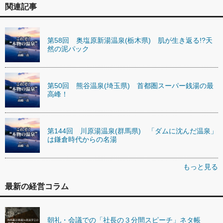
関連記事
第58回 奥塩原新湯温泉(栃木県) 肌が生き返る!?天
然の泥パック
第50回 熊谷温泉(埼玉県) 首都圏スーパー銭湯の最
高峰！
第144回 川原湯温泉(群馬県) 「ダムに沈んだ温泉」
は鎌倉時代からの名湯
もっと見る
最新の経営コラム
朝礼・会議での「社長の３分間スピーチ」ネタ帳