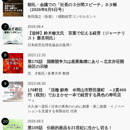
朝礼・会議での「社長の３分間スピーチ」ネタ帳
（2026年8月5日号）
角田識之（臥龍） / 感動経営コンサルタント
7
2026.08.4
【追悼】鈴木敏文氏 言葉で伝える経営（ジャーナリ
スト 勝見明氏）
日本経営合理化協会出版局 /
8
2023.12.20
第175話 国際競争力は産業集積にあり～北京亦荘開
発区の示唆
沈 才彬氏 / 多摩大学 教授
9
2023.08.30
176軒目 「活種 鮮寿 ＠岡山市野田屋町 ～2貫400
円（税別）でおまかせ一本で経営する異色の寿司店
～」
大久保一彦氏 / 日本の将来のために創業・第二創業・イノベー
ションを支援する有限会社 代表
10
2026.08.5
第109話 伝統的産品を21世紀に生かし切る！