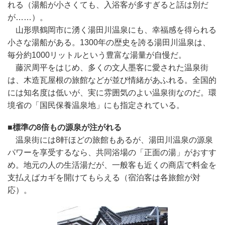
れる（湯船が小さくても、入浴客が多すぎると話は別だ
が……）。
山形県鶴岡市に湧く湯田川温泉にも、幸福感を得られる
小さな湯船がある。1300年の歴史を誇る湯田川温泉は、
毎分約1000リットルという豊富な湯量が自慢だ。
藤沢周平をはじめ、多くの文人墨客に愛された温泉街
は、木造瓦屋根の旅館などが並び情緒があふれる。全国的
には知名度は低いが、実に雰囲気のよい温泉街なのだ。環
境省の「国民保養温泉地」にも指定されている。
■標準の8倍もの源泉が注がれる
温泉街には8軒ほどの旅館もあるが、湯田川温泉の源泉
パワーを享受するなら、共同浴場の「正面の湯」がおすす
め。地元の人の生活湯だが、一般客も近くの商店で料金を
支払えばカギを開けてもらえる（宿泊客は各旅館が対
応）。