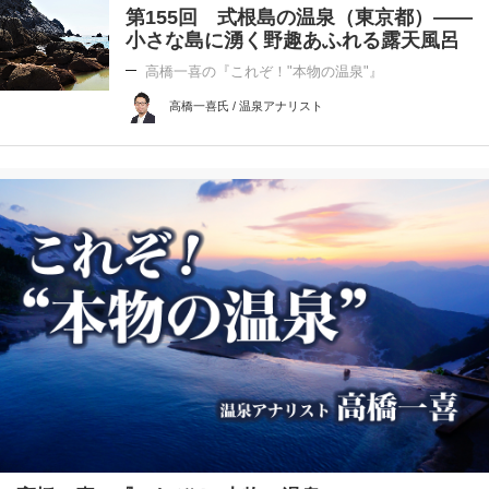
第155回 式根島の温泉（東京都）――
小さな島に湧く野趣あふれる露天風呂
高橋一喜の『これぞ！"本物の温泉"』
高橋一喜氏 / 温泉アナリスト