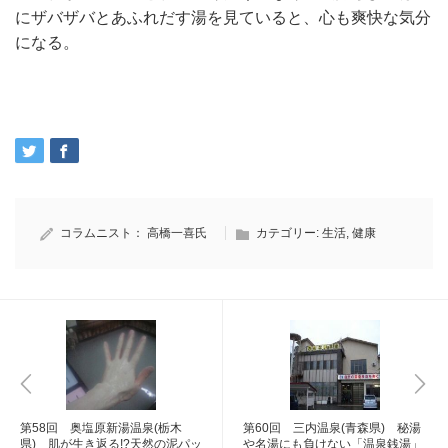
にザバザバとあふれだす湯を見ていると、心も爽快な気分
になる。
コラムニスト：
高橋一喜氏
カテゴリー:
生活
,
健康
第58回 奥塩原新湯温泉(栃木
第60回 三内温泉(青森県) 秘湯
県) 肌が生き返る!?天然の泥パッ
や名湯にも負けない「温泉銭湯」