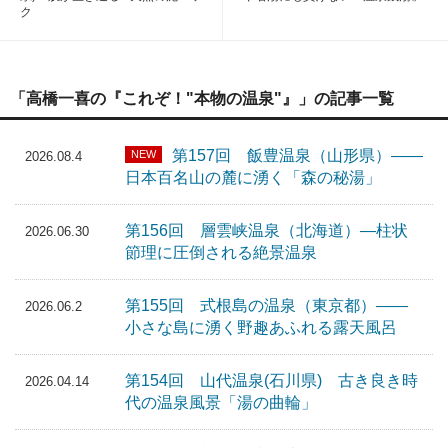
ク
「高橋一喜の『これぞ！"本物の温泉"』」の記事一覧
第157回 飯豊温泉（山形県）――
NEW
2026.08.4
日本百名山の麓に湧く「森の秘湯」
第156回 層雲峡温泉（北海道）―柱状
2026.06.30
節理に圧倒される絶景温泉
第155回 式根島の温泉（東京都）――
2026.06.2
小さな島に湧く野趣あふれる露天風呂
第154回 山代温泉(石川県) 古き良き時
2026.04.14
代の温泉風景「湯の曲輪」