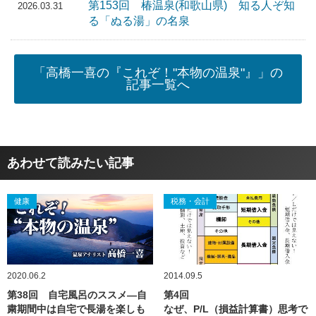
第153回 椿温泉(和歌山県) 知る人ぞ知
2026.03.31
る「ぬる湯」の名泉
「高橋一喜の『これぞ！"本物の温泉"』」の
記事一覧へ
あわせて読みたい記事
健康
税務・会計
2020.06.2
2014.09.5
第38回 自宅風呂のススメ―自
第4回
粛期間中は自宅で長湯を楽しも
なぜ、P/L（損益計算書）思考で