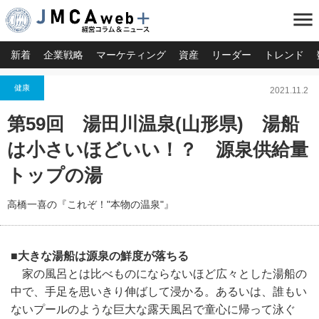
menu
新着
企業戦略
マーケティング
資産
リーダー
トレンド
健康
2021.11.2
第59回 湯田川温泉(山形県) 湯船
は小さいほどいい！？ 源泉供給量
トップの湯
高橋一喜の『これぞ！"本物の温泉"』
■大きな湯船は源泉の鮮度が落ちる
家の風呂とは比べものにならないほど広々とした湯船の
中で、手足を思いきり伸ばして浸かる。あるいは、誰もい
ないプールのような巨大な露天風呂で童心に帰って泳ぐ