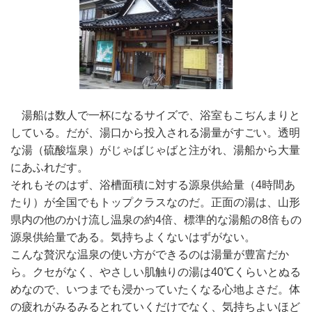
湯船は数人で一杯になるサイズで、浴室もこぢんまりと
している。だが、湯口から投入される湯量がすごい。透明
な湯（硫酸塩泉）がじゃばじゃばと注がれ、湯船から大量
にあふれだす。
それもそのはず、浴槽面積に対する源泉供給量（4時間あ
たり）が全国でもトップクラスなのだ。正面の湯は、山形
県内の他のかけ流し温泉の約4倍、標準的な湯船の8倍もの
源泉供給量である。気持ちよくないはずがない。
こんな贅沢な温泉の使い方ができるのは湯量が豊富だか
ら。クセがなく、やさしい肌触りの湯は40℃くらいとぬる
めなので、いつまでも浸かっていたくなる心地よさだ。体
の疲れがみるみるとれていくだけでなく、気持ちよいほど