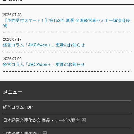
2026.07.28
【予約受付スタート！】第152回 夏季 全国経営者セミナー講演収録
物
2026.07.17
経営コラム「JMCAweb＋」更新のお知らせ
2026.07.03
経営コラム「JMCAweb＋」更新のお知らせ
メニュー
経営コラムTOP
exit_to_app
日本経営合理化協会 商品・サービス案内
exit_to_app
日本経営合理化協会