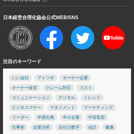
日本経営合理化協会
公式WEB/SNS
注目のキーワード
いい会社
アトツギ
オーナー企業
オーナー経営
クレーム対応
コスト
コミュニケーション
デジタル
トレンド
ビジネスマナー
マネジメント
マーケティング
リーダー
中国古典
中小企業
中谷彰宏
仕事術
企業分析
会社の数字
会計
健康