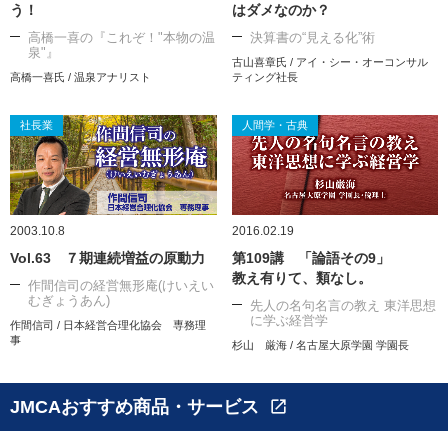
う！
はダメなのか？
高橋一喜の『これぞ！"本物の温
決算書の“見える化”術
泉"』
古山喜章氏 / アイ・シー・オーコンサル
高橋一喜氏 / 温泉アナリスト
ティング社長
社長業
人間学・古典
2003.10.8
2016.02.19
Vol.63 ７期連続増益の原動力
第109講 「論語その9」
教え有りて、類なし。
作間信司の経営無形庵(けいえい
むぎょうあん)
先人の名句名言の教え 東洋思想
に学ぶ経営学
作間信司 / 日本経営合理化協会 専務理
事
杉山 厳海 / 名古屋大原学園 学園長
JMCAおすすめ商品・サービス
open_in_new