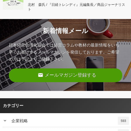
北村 森氏 / 『日経トレンディ』元編集長／商品ジャーナリス
ト
新着情報メール
日本経営合理化協会では経営コラムや教材の最新情報をいち
早くお届けするメールマガジンを発信しております。ご希望
の方は下記よりご登録下さい。
email
メールマガジン登録する
カテゴリー
keyboard_arrow_down
企業戦略
593