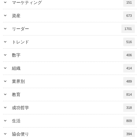
keyboard_arrow_down
マーケティング
151
keyboard_arrow_down
資産
673
keyboard_arrow_down
リーダー
1701
keyboard_arrow_down
トレンド
516
keyboard_arrow_down
数字
406
keyboard_arrow_down
組織
414
keyboard_arrow_down
業界別
489
keyboard_arrow_down
教育
814
keyboard_arrow_down
成功哲学
318
keyboard_arrow_down
生活
809
keyboard_arrow_down
協会便り
394