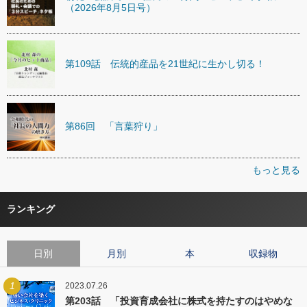
（2026年8月5日号）
第109話 伝統的産品を21世紀に生かし切る！
第86回 「言葉狩り」
もっと見る
ランキング
日別
月別
本
収録物
1
2023.07.26
第203話 「投資育成会社に株式を持たすのはやめな