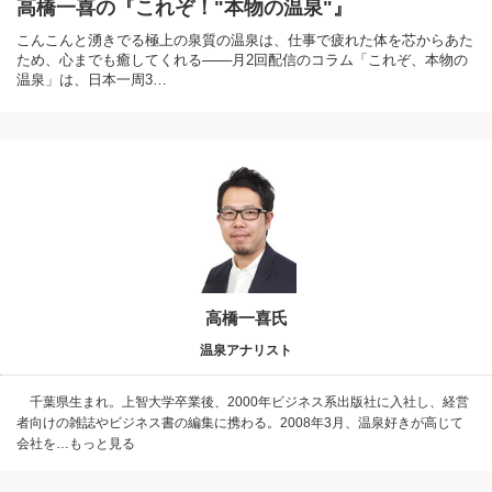
高橋一喜の『これぞ！"本物の温泉"』
こんこんと湧きでる極上の泉質の温泉は、仕事で疲れた体を芯からあた
ため、心までも癒してくれる───月2回配信のコラム「これぞ、本物の
温泉」は、日本一周3…
高橋一喜氏
温泉アナリスト
千葉県生まれ。上智大学卒業後、2000年ビジネス系出版社に入社し、経営
者向けの雑誌やビジネス書の編集に携わる。2008年3月、温泉好きが高じて
会社を…もっと見る