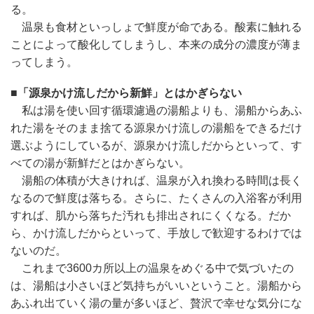
る。
温泉も食材といっしょで鮮度が命である。酸素に触れる
ことによって酸化してしまうし、本来の成分の濃度が薄ま
ってしまう。
■「源泉かけ流しだから新鮮」とはかぎらない
私は湯を使い回す循環濾過の湯船よりも、湯船からあふ
れた湯をそのまま捨てる源泉かけ流しの湯船をできるだけ
選ぶようにしているが、源泉かけ流しだからといって、す
べての湯が新鮮だとはかぎらない。
湯船の体積が大きければ、温泉が入れ換わる時間は長く
なるので鮮度は落ちる。さらに、たくさんの入浴客が利用
すれば、肌から落ちた汚れも排出されにくくなる。だか
ら、かけ流しだからといって、手放しで歓迎するわけでは
ないのだ。
これまで3600カ所以上の温泉をめぐる中で気づいたの
は、湯船は小さいほど気持ちがいいということ。湯船から
あふれ出ていく湯の量が多いほど、贅沢で幸せな気分にな