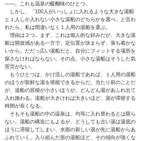
――。これも温泉の醍醐味のひとつ。
しかし、「100人がいっしょに入れるような大きな湯船
と１人しか入れない小さな湯船のどちらかを選べ」と言わ
れたら、私は間違いなく１人用の湯船を選ぶ。
理由は２つ。まず、これは個人的な好みだが、大きな湯
船は開放感がある一方で、定位置が決まらず、落ち着かな
いから。だだっ広い湯船だと、自分にフィットする場所を
探さなければならない。その点、小さな湯船はそうした気
苦労がない。
もうひとつは、かけ流しの湯船であれば、１人用の湯船
のほうが新鮮な湯を堪能できるからだ。当たり前のことだ
が、湯船の容積が小さいほうが、どんどん湯があふれ出て
入れ換わる。湯船が大きければ大きいほど、湯が滞留する
時間が長くなる。
そもそも湯船の中の温泉は、均等に入れ替わるとは限ら
ない。湯船の構造にもよるが、どうしても古い湯は湯底の
ほうに滞留してしまい、水面の新しい湯が先に湯船からあ
ふれていく。入り組んだ形の湯船ほど、その傾向が強くな