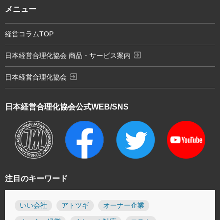
メニュー
経営コラムTOP
exit_to_app
日本経営合理化協会 商品・サービス案内
exit_to_app
日本経営合理化協会
日本経営合理化協会
公式WEB/SNS
注目のキーワード
いい会社
アトツギ
オーナー企業