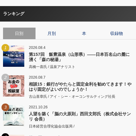
ランキング
日別
月別
本
収録物
1
2026.08.4
第157回 飯豊温泉（山形県）――日本百名山の麓に
湧く「森の秘湯」
高橋一喜氏 / 温泉アナリスト
2
2026.08.7
相談15：銀行がやたらと固定金利を勧めてきます！や
はり固定がよいのでしょうか！
古山喜章氏 / アイ・シー・オーコンサルティング社長
3
2021.10.26
人望を築く「脳の大原則」西田文郎氏（株式会社サン
リ 会長）
日本経営合理化協会出版局 /