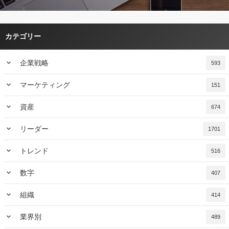
カテゴリー
keyboard_arrow_down
企業戦略
593
keyboard_arrow_down
マーケティング
151
keyboard_arrow_down
資産
674
keyboard_arrow_down
リーダー
1701
keyboard_arrow_down
トレンド
516
keyboard_arrow_down
数字
407
keyboard_arrow_down
組織
414
keyboard_arrow_down
業界別
489