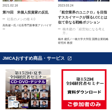
2021.02.16
2023.03.24
第70回 米個人投資家の反乱
「航空業界のユニクロ」を目指
すスカイマークが採るLCCとは
社長のメシの種 4.0
似て非なる戦略ポジション
高島健一氏 / 社長専門新事業アドバイザ
楠木建の「経営知になる考え
ー
方」
楠木 建氏 / 一橋大学大学院 国際企業戦略
研究科 教授
JMCAおすすめ商品・サービス
open_in_new