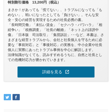
特別割引価格 13,200円（税込）
まさか！があっても「慌てない」、トラブルになっても「も
めない」、戦いになったとしても「負けない」。そんな安
全・安心の経営を実現するための社長必携の書。
「長時間労働」「未払い賃金」「セクハラ・パワハラ」「相
続争い」「税務調査」「社長の離婚」「ネット上の誹謗中
傷」「日本版 司法取引」「集団訴訟」･･･など、本書は、さ
まざまな経営トラブルから、会社と社長個人を守るために必
要な「事前対応」と「事後対応」の実務を、中小企業や社長
個人に実際にあったトラブル事例を中心に解説します。
法律知識がなくても、読みすすめるうちに、自然と社長とし
ての危機対応力が磨かれていきます。
open_in_new
詳細を見る