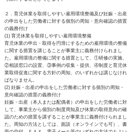
２．育児休業を取得しやすい雇用環境整備及び妊娠・出産
の申出をした労働者に対する個別の周知・意向確認の措置
の義務付け
(1) 育児休業を取得しやすい雇用環境整備
育児休業の申出・取得を円滑にするための雇用環境の整備
に関する措置を講じることが事業主に義務付けられまし
た。雇用環境の整備に関する措置として、①研修の実施、
②相談窓口の設置、③事例の収集・提供、④制度と育児休
業取得促進に関する方針の周知、のいずれかは講じなけれ
ばなりません。
(2) 妊娠・出産の申出をした労働者に対する個別の周知・
意向確認の措置の義務付け
妊娠・出産（本人または配偶者）の申出をした労働者に対
して、事業主から個別の制度周知及び休業の取得意向の確
認のための措置を講ずることが事業主に義務付けられまし
た。周知の方法としては、面談（オンラインでも可）、書
面の交付、ＦＡＸ、電子メール等のいずれの方法でもよい