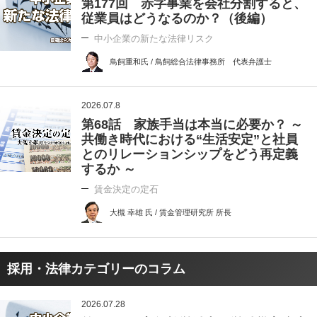
第177回 赤字事業を会社分割すると、
従業員はどうなるのか？（後編）
中小企業の新たな法律リスク
鳥飼重和氏 / 鳥飼総合法律事務所 代表弁護士
2026.07.8
第68話 家族手当は本当に必要か？ ～
共働き時代における“生活安定”と社員
とのリレーションシップをどう再定義
するか ～
賃金決定の定石
大槻 幸雄 氏 / 賃金管理研究所 所長
採用・法律カテゴリーのコラム
2026.07.28