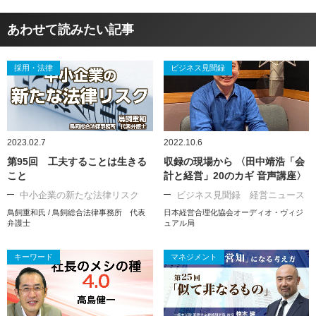
あわせて読みたい記事
採用・法律
ビジネス見聞録
2023.02.7
2022.10.6
第95回 工夫することは生きる
収録の現場から 〈田中靖浩「会
こと
計と経営」20のカギ 音声講座〉
中小企業の新たな法律リスク
ビジネス見聞録 経営ニュース
鳥飼重和氏 / 鳥飼総合法律事務所 代表
日本経営合理化協会オーディオ・ヴィジ
弁護士
ュアル局
キーワード
マネジメント