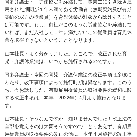
賛多弁護士：、労使協定を締結して、事業主に引き続き雇
用された期間が１年未満である労働者（無期契約及び有期
契約の双方の従業員）を育児休業の対象から除外すること
は可能です。もし、御社がこのような労使協定を締結して
いれば、まだ入社して１年に満たないこの従業員は育児休
業を取得できないということとなります。
山本社長：よく分かりました。ところで、改正された育
児・介護休業法は、いつから施行されるのですか。
賛多弁護士：今回の育児・介護休業法の改正事項は多岐に
わたり、改正事項によって施行時期は異なります。このう
ち、今お話しした、有期雇用従業員の取得要件の緩和に関
する改正事項は、本年（2022年）4月より施行となりま
す。
山本社長：そうなんですか。知りませんでした！改正法の
全部を覚えるのは大変そうですので、とりあえず、有期雇
用従業員の取得要件の改正の他に、本年４月施行の改正事