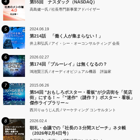
4
第55回 ナスダック（NASDAQ）
高島健一氏 / 社長専門新事業アドバイザー
5
2024.06.19
第214話 「働く人が集まらない！」
井上和弘氏 / アイ・シー・オーコンサルティング 会長
6
2026.02.27
第174回「ブルーレイ」は無くなるの？
鴻池賢三氏 / オーディオビジュアル機器 評論家
7
2015.06.26
第54回 "おもしろポスター・看板"が少店街を「笑店
街」にする！～「"迷作"（謎作？）ポスター・看板」
傑作ライブラリー～
西川りゅうじん氏 / マーケティング コンサルタント
8
2026.02.4
朝礼・会議での「社長の３分間スピーチ」ネタ帳
（2026年2月4日号）