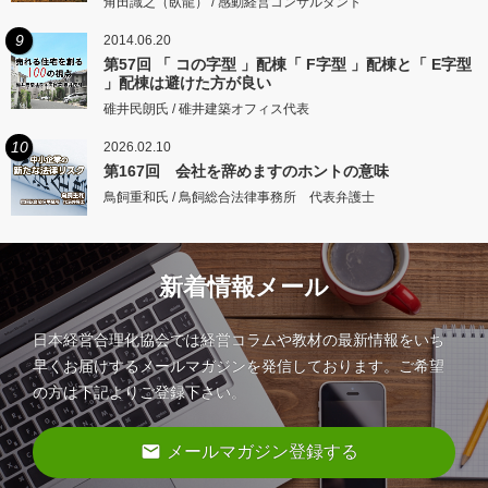
角田識之（臥龍） / 感動経営コンサルタント
9
2014.06.20
第57回 「 コの字型 」配棟「 F字型 」配棟と「 E字型
」配棟は避けた方が良い
碓井民朗氏 / 碓井建築オフィス代表
10
2026.02.10
第167回 会社を辞めますのホントの意味
鳥飼重和氏 / 鳥飼総合法律事務所 代表弁護士
新着情報メール
日本経営合理化協会では経営コラムや教材の最新情報をいち
早くお届けするメールマガジンを発信しております。ご希望
の方は下記よりご登録下さい。
email
メールマガジン登録する