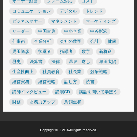
オーナー経営
クレーム対応
コスト
コミュニケーション
デジタル
トレンド
ビジネスマナー
マネジメント
マーケティング
リーダー
中国古典
中小企業
中谷彰宏
仕事術
企業分析
会社の数字
会計
健康
児玉尚彦
後継者
指導者
数字
新将命
歴史
決算書
法律
温泉 癒し
牟田太陽
生産性向上
社員教育
社長業
競争戦略
経営実務
経営戦略
話し方
読書
講師インタビュー
講演CD
講話を聞いて学ぼう
財務
財務力アップ
鳥飼重和
Copyright ©
JMCA
All rights reserved.