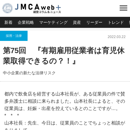
menu
新着
企業戦略
マーケティング
資産
リーダー
トレンド
採用・法律
2022.03.22
第75回 『有期雇用従業者は育児休
業取得できるの？！』
中小企業の新たな法律リスク
都内で飲食店を経営する山本社長が、ある従業員の件で賛
多弁護士に相談に来られました。山本社長によると、その
従業員は、妊娠・出産を控えているとのことですが…。
* * *
山本社長：先生、今日は、従業員のことでちょっと相談が