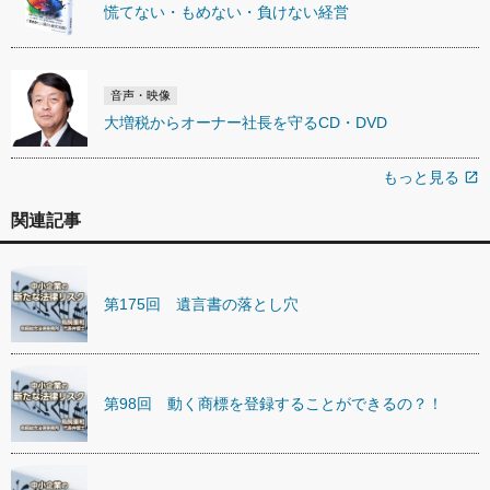
慌てない・もめない・負けない経営
音声・映像
大増税からオーナー社長を守るCD・DVD
もっと見る
open_in_new
関連記事
第175回 遺言書の落とし穴
第98回 動く商標を登録することができるの？！