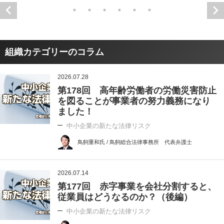
組織カテゴリーのコラム
2026.07.28
第178回 高年齢労働者の労働災害防止
を図ることが事業者の努力義務になり
ました！
中小企業の新たな法律リスク
鳥飼重和氏 / 鳥飼総合法律事務所 代表弁護士
2026.07.14
第177回 赤字事業を会社分割すると、
従業員はどうなるのか？（後編）
中小企業の新たな法律リスク