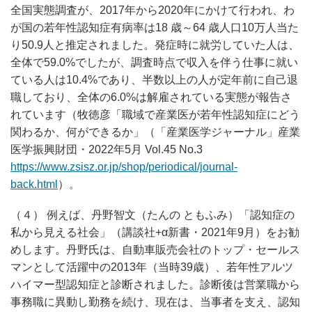
全国実態調査が、2017年から2020年にかけて行われ、わ
が国の若年性認知症有病率は18 歳～64 歳人口10万人当た
り50.9人と推定されました。発症時に就労していた人は、
全体で59.0%でしたが、調査時点で収入を伴う仕事に就い
ている人は10.4%であり、半数以上の人が定年前に自己退
職しており、全体の6.0%は解雇されている実態が報告さ
れています（牧徳彦「職域で産業医が若年性認知症にどう
関わるか、何ができるか」（「産業医学ジャーナル」産業
医学振興財団・2022年5月 Vol.45 No.3
https://www.zsisz.or.jp/shop/periodical/journal-
back.html
）。
（４） 例えば、丹野智文（たんの ともふみ）「認知症の
私から見える社会」（講談社+α新書・2021年9月）をお勧
めします。丹野氏は、自動車販売会社のトップ・セールス
マンとして活躍中の2013年（当時39歳）、若年性アルツ
ハイマー型認知症と診断されました。診断後は営業職から
事務職に異動し勤務を続け、現在は、当事者を支え、認知