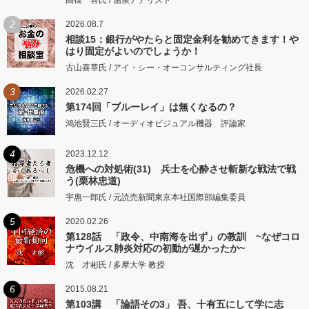
高橋一喜氏 / 温泉アナリスト
2
2026.08.7
相談15：銀行がやたらと固定金利を勧めてきます！や
はり固定がよいのでしょうか！
古山喜章氏 / アイ・シー・オーコンサルティング社長
3
2026.02.27
第174回「ブルーレイ」は無くなるの？
鴻池賢三氏 / オーディオビジュアル機器 評論家
4
2023.12.12
危機への対処術(31) 兵士を心酔させ斬新な戦法で戦
う(栗林忠道)
宇惠一郎氏 / 元読売新聞東京本社国際部編集委員
5
2020.02.26
第128話 「政令、中南海を出ず」の教訓 ~なぜコロ
ナウイルス肺炎対応の初動が遅かったか~
沈 才彬氏 / 多摩大学 教授
6
2015.08.21
第103講 「論語その3」 吾、十有五にして学に志