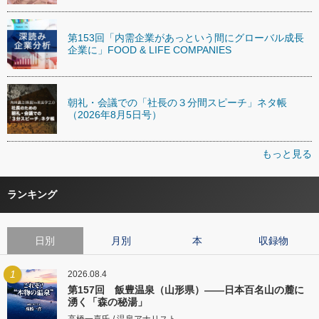
第153回「内需企業があっという間にグローバル成長
企業に」FOOD & LIFE COMPANIES
朝礼・会議での「社長の３分間スピーチ」ネタ帳
（2026年8月5日号）
もっと見る
ランキング
日別
月別
本
収録物
1
2026.08.4
第157回 飯豊温泉（山形県）――日本百名山の麓に
湧く「森の秘湯」