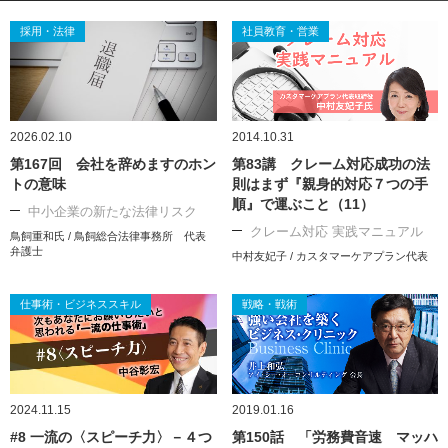
採用・法律
社員教育・営業
2026.02.10
2014.10.31
第167回 会社を辞めますのホン
第83講 クレーム対応成功の法
トの意味
則はまず『親身的対応７つの手
順』で運ぶこと（11）
中小企業の新たな法律リスク
クレーム対応 実践マニュアル
鳥飼重和氏 / 鳥飼総合法律事務所 代表
弁護士
中村友妃子 / カスタマーケアプラン代表
仕事術・ビジネススキル
戦略・戦術
2024.11.15
2019.01.16
#8 一流の〈スピーチ力〉－４つ
第150話 「労務費音速 マッハ