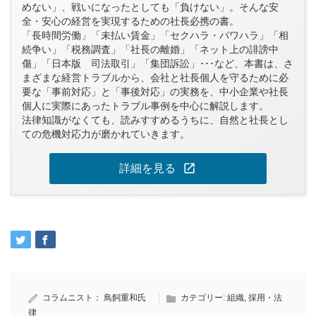
めない」、戦いになったとしても「負けない」。そんな安
全・安心の経営を実現するための社長必携の書。
「長時間労働」「未払い賃金」「セクハラ・パワハラ」「相
続争い」「税務調査」「社長の離婚」「ネット上の誹謗中
傷」「日本版 司法取引」「集団訴訟」･･･など、本書は、さ
まざまな経営トラブルから、会社と社長個人を守るために必
要な「事前対応」と「事後対応」の実務を、中小企業や社長
個人に実際にあったトラブル事例を中心に解説します。
法律知識がなくても、読みすすめるうちに、自然と社長とし
ての危機対応力が磨かれていきます。
open_in_new
詳細を見る
コラムニスト：
鳥飼重和氏
カテゴリー:
組織
,
採用・法
律