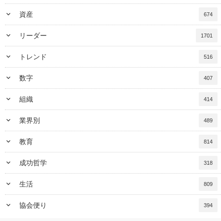
keyboard_arrow_down
資産
674
keyboard_arrow_down
リーダー
1701
keyboard_arrow_down
トレンド
516
keyboard_arrow_down
数字
407
keyboard_arrow_down
組織
414
keyboard_arrow_down
業界別
489
keyboard_arrow_down
教育
814
keyboard_arrow_down
成功哲学
318
keyboard_arrow_down
生活
809
keyboard_arrow_down
協会便り
394