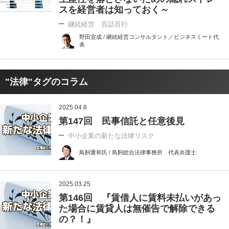
スを経営者は知っておく～
継続経営 百話百行
野田宜成 / 継続経営コンサルタント／ビジネスミート代
表
"法律"タグのコラム
2025.04.8
第147回 民事信託と任意後見
中小企業の新たな法律リスク
鳥飼重和氏 / 鳥飼総合法律事務所 代表弁護士
2025.03.25
第146回 『賃借人に賃料未払いがあっ
た場合に賃貸人は無催告で解除できる
の？！』