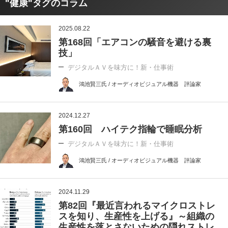
"健康"タグのコラム
2025.08.22
第168回「エアコンの騒音を避ける裏
技」
デジタルＡＶを味方に！新・仕事術
鴻池賢三氏 / オーディオビジュアル機器 評論家
2024.12.27
第160回 ハイテク指輪で睡眠分析
デジタルＡＶを味方に！新・仕事術
鴻池賢三氏 / オーディオビジュアル機器 評論家
2024.11.29
第82回『最近言われるマイクロストレ
スを知り、生産性を上げる』～組織の
生産性を落とさないための隠れストレ