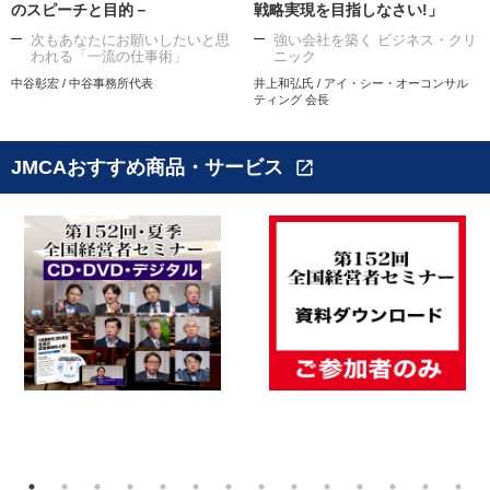
のスピーチと目的－
戦略実現を目指しなさい!」
次もあなたにお願いしたいと思
強い会社を築く ビジネス・クリ
われる「一流の仕事術」
ニック
中谷彰宏 / 中谷事務所代表
井上和弘氏 / アイ・シー・オーコンサル
ティング 会長
JMCAおすすめ商品・サービス
open_in_new