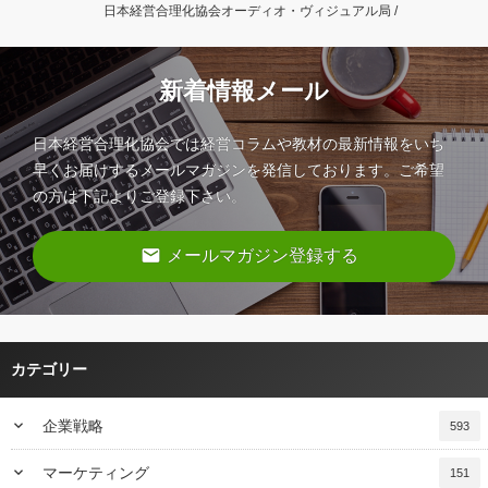
日本経営合理化協会オーディオ・ヴィジュアル局 /
新着情報メール
日本経営合理化協会では経営コラムや教材の最新情報をいち
早くお届けするメールマガジンを発信しております。ご希望
の方は下記よりご登録下さい。
email
メールマガジン登録する
カテゴリー
keyboard_arrow_down
企業戦略
593
keyboard_arrow_down
マーケティング
151