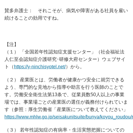
賛多弁護士： それこそが、病気や障害がある社員を雇い
続けることの効用ですね。
【注】
（１） 「全国若年性認知症支援センター」（社会福祉法
人仁至会認知症介護研究･研修大府センター）ウェブサイ
ト（
https://y-ninchisyotel.net/
）から。
（２） 産業医とは、労働者が健康かつ安全に就労できる
よう、専門的な見地から指導や助言を行う医師のことで
す。労働安全衛生法第13条で、従業員数50人以上の事業
場では、事業場ごとの産業医の選任が義務付けられていま
す（参照：厚生労働省「産業医について教えてください」
https://www.mhlw.go.jp/seisakunitsuite/bunya/koyou_roudou/r
（３） 若年性認知症の有病率・生活実態把握についての