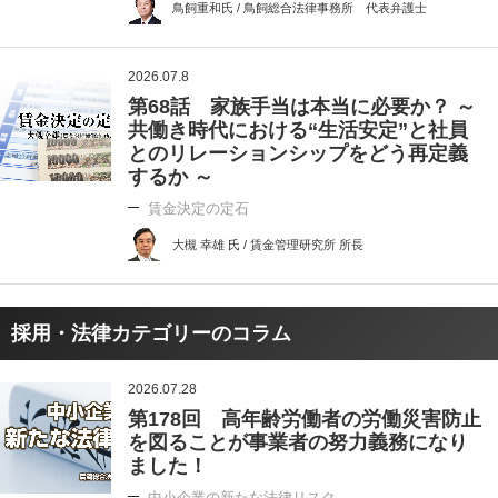
鳥飼重和氏 / 鳥飼総合法律事務所 代表弁護士
2026.07.8
第68話 家族手当は本当に必要か？ ～
共働き時代における“生活安定”と社員
とのリレーションシップをどう再定義
するか ～
賃金決定の定石
大槻 幸雄 氏 / 賃金管理研究所 所長
採用・法律カテゴリーのコラム
2026.07.28
第178回 高年齢労働者の労働災害防止
を図ることが事業者の努力義務になり
ました！
中小企業の新たな法律リスク