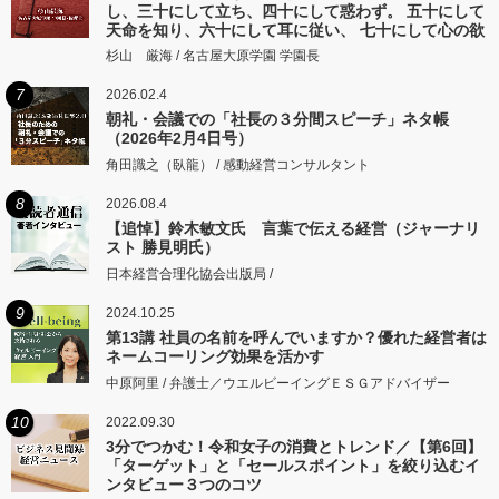
し、三十にして立ち、四十にして惑わず。 五十にして
天命を知り、六十にして耳に従い、 七十にして心の欲
するところに従いて矩をこえず。
杉山 厳海 / 名古屋大原学園 学園長
7
2026.02.4
朝礼・会議での「社長の３分間スピーチ」ネタ帳
（2026年2月4日号）
角田識之（臥龍） / 感動経営コンサルタント
8
2026.08.4
【追悼】鈴木敏文氏 言葉で伝える経営（ジャーナリ
スト 勝見明氏）
日本経営合理化協会出版局 /
9
2024.10.25
第13講 社員の名前を呼んでいますか？優れた経営者は
ネームコーリング効果を活かす
中原阿里 / 弁護士／ウエルビーイングＥＳＧアドバイザー
10
2022.09.30
3分でつかむ！令和女子の消費とトレンド／【第6回】
「ターゲット」と「セールスポイント」を絞り込むイ
ンタビュー３つのコツ