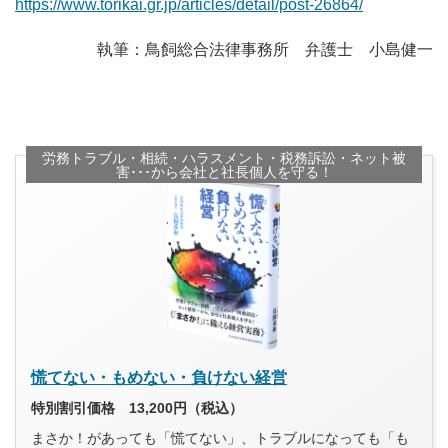
https://www.torikai.gr.jp/articles/detail/post-26864/
執筆：鳥飼総合法律事務所 弁護士 小島健一
労務トラブル・相続・ハラスメント・税務訴訟・ネット被
害･･･から会社と社長個人を守る！
慌てない・もめない・負けない経営
特別割引価格 13,200円（税込）
まさか！があっても「慌てない」、トラブルになっても「も