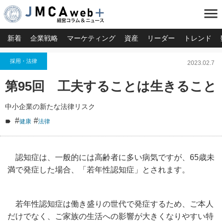
menu
新着
企業戦略
マーケティング
資産
リーダー
トレンド
採用・法律
2023.02.7
第95回 工夫することは生きること
中小企業の新たな法律リスク
#
#
健康
法律
認知症は、一般的には高齢者に多い病気ですが、65歳未
満で発症した場合、「若年性認知症」とされます。
若年性認知症は働き盛りの世代で発症するため、ご本人
だけでなく、ご家族の生活への影響が大きくなりやすい特