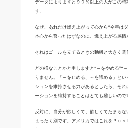
データによりますと９０％以上の人がこの時
社長の右
す。
酒井英之
なぜ、あれだけ燃え上がって心から“今年はダ
本心から誓ったはずなのに、燃え上がる感
それはゴールを立てるときの動機と大きく関
どの様なことかと申しますと“～をやめる”“
りません。
「～を止める、～を諦める」とい
ションを維持させる力があるとしたら、それ
ーションを維持することはとても難しいので
反対に、自分が欲しくて、欲しくてたまらな
まったく別です。
アメリカではこれをＰｕｓ