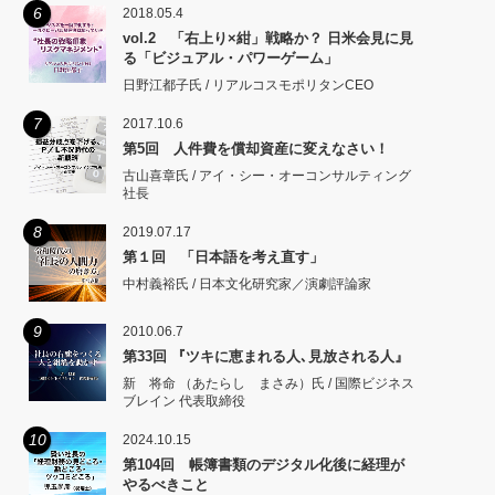
6
2018.05.4
vol.2 「右上り×紺」戦略か？ 日米会見に見
る「ビジュアル・パワーゲーム」
日野江都子氏 / リアルコスモポリタンCEO
7
2017.10.6
第5回 人件費を償却資産に変えなさい！
古山喜章氏 / アイ・シー・オーコンサルティング
社長
8
2019.07.17
第１回 「日本語を考え直す」
中村義裕氏 / 日本文化研究家／演劇評論家
9
2010.06.7
第33回 『ツキに恵まれる人､見放される人』
新 将命 （あたらし まさみ）氏 / 国際ビジネス
ブレイン 代表取締役
10
2024.10.15
第104回 帳簿書類のデジタル化後に経理が
やるべきこと