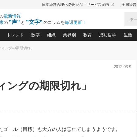
launch
日本経営合理化協会 商品・サービス案内
全国経営
の
最新情報
”声”
”文字”
家
の
と
のコラムを
毎週更新！
トレンド
数字
組織
業界別
教育
成功哲学
生活
ティングの期限切れ」
る仕組みづくり講座(12)
産を守る一手(171)
ーワンで勝ち残る企業風土づくり(54)
《ニューヨーク発》ビジネスリーダーの先読み: 最新トレンド
オーナー社長の「お金の悩み相談室」(15)
「賃金の誤解」(135)
なぜ、トヨタ式で会社が伸びるのか？(
“出来る”管理職の条件(62)
中国哲学に学ぶ 不
おの
と戦略拠点(9)
(50)
2012.03.9
ーバル経営者は知ってい
(39)
スリーダー×次の一手「牟田太陽の社長業ネクスト」
おカネが残る決算書にするために、やっておきたいこと(
中小企業の新たな法律リスク(178)
売れる住宅を創る 100の視点(100)
あなただからお願いしたいと
令和時代の「社長の
”(9)
「社長の繁盛トレンド通信」(90)
デジ
向(204)
会社を守り抜くための緊急対策(100)
職場の生産性を下げるハラスメントの予防策(1
大久保一彦の“流行る”お店の仕組みづく
クレーム対応 実践マニュアル
先人の名句名言の教
ティングの期限切れ」
トル・F・グジバチの『経営戦略の新常識』(12)
北村森の「今月のヒット商品」(109)
リーダ
2026.08.5
2
る経営」の極意
、決めておきたい、知っておきたい、やってお
強い決算書の会社はココが違う！(36)
賃金決定の定石(68)
柿内幸夫─社長のための現場改善(174
クレーム対応の新知識と新常
渡部昇一の「日本の
い
第109話 伝統的産品を21世紀
第
ジオジャパンの成功要因と
る者かくあるべし(635)
次の売れ筋をつかむ術(102)
ワイ
」
に生かし切る！
損益分岐点を下げる、Ｐ／Ｌ不況時代の新戦略(12)
顧客・社員・社会から支持される「ウェルビ
デキル社員に育てる！ 社員
経営に活かす“十八史
の資産管理講座(95)
会議での「社長の３分間スピーチ」ネタ帳(159)
社長のメシの種 4.0(206)
門」(23)
必読
2026.08.5
新・会計経営と実学(37)
東川鷹年の「中小企業の人育
略(77)
53)
「経営知になる考え方」(57)
眼と耳
朝礼・会議での「社長の３分間
決算書の“見える化”術(12)
業績アップにつながる！ワン
スピーチ」ネタ帳（2026年8月5
ブランド戦略(39)
日号）
なたにお願いしたいと思われる「一流の仕事術」(28)
社長の
たゴール（目標）も大方の人は忘れてしまうようです。
賢い社長の「経理財務の見どころ・勘どころ・ツッコ
欧米資産家に学ぶ二世教育(1
ぐせ経営哲学(100)
ろ」(149)
米国