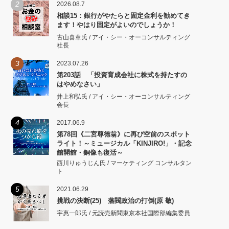
2
2026.08.7
相談15：銀行がやたらと固定金利を勧めてき
ます！やはり固定がよいのでしょうか！
古山喜章氏 / アイ・シー・オーコンサルティング
社長
3
2023.07.26
第203話 「投資育成会社に株式を持たすの
はやめなさい」
井上和弘氏 / アイ・シー・オーコンサルティング
会長
4
2017.06.9
第78回《二宮尊徳翁》に再び空前のスポット
ライト！～ミュージカル「KINJIRO!」・記念
館開館・銅像も復活～
西川りゅうじん氏 / マーケティング コンサルタン
ト
5
2021.06.29
挑戦の決断(25) 藩閥政治の打倒(原 敬)
宇惠一郎氏 / 元読売新聞東京本社国際部編集委員