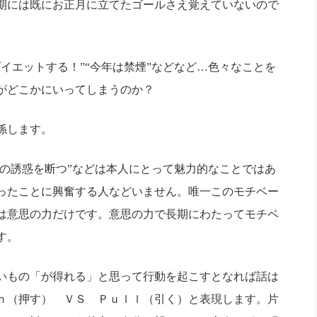
期には既にお正月に立てたゴールさえ覚えていないので
社長のための“全員営業”(30
腕をつくる 人と組織を動かす(200)
銀行交渉はこうしなさい！(12)
高橋一
行動科学マネジメント(5)
の社長のビジョン実現道場(10)
イエットする！”“今年は禁煙”などなど…色々なことを
情がどこかにいってしまうのか？
係します。
～の誘惑を断つ”などは本人にとって魅力的なことではあ
ったことに興奮する人などいません。
唯一このモチベー
は意思の力だけです。意思の力で長期にわたってモチベ
す。
いもの「が得れる」と思って行動を起こすとなれば話は
ｈ（押す） ＶＳ Ｐｕｌｌ（引く）と表現します。
片