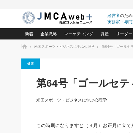
経営者
のため
実務家・専門
新着
企業戦略
マーケティング
資産
リーダー
ホーム
米国スポーツ・ビジネスに学ぶ心理学
第64号「ゴールセ
中小企業の「１位づくり」戦略(96)
ネット戦略成功の秘訣 圧倒的に儲か
あなたの会社と資
オンリ
健康
利益を最大化する「業務改善」横田尚哉氏(5)
ビジネスを一瞬で制する！一流グロ
どうなる金融業界
ビジネ
る“社長の戦略印象リスクマネジメント
(446)
強い会社を築く ビジネス・クリニック(240)
中国経済の最新動
第64号「ゴールセ
ロングセラーの玉手箱(9)
ピョー
2026.08.7
2026.08.7
日本レーザー「人を大切にしながら利益を上げ
事業承継の前に
相談15：銀行がやたらと固定金
第153回「内需企業があっと
(3)
大復活＆快進撃！ユニバーサルスタ
きたいコト(12)
指導者た
利を勧めてきます！やはり固定
う間にグローバル成長企業に
は(5)
がよいのでしょうか！
FOOD & LIFE COMPANIES
米国スポーツ・ビジネスに学ぶ心理学
武器としてのM&A入門(3)
会社と社長のため
朝礼・
最高の自分を表現する 成功イメージ戦
社長のための“儲かる通販”戦略視点(151)
深読み企業分析(1
楠木建の
酒井光雄 成功事例に学ぶ繁栄企業の
継続経営 百話百行(85)
次もあ
この時期になりますと（３月）お正月に立て
野田久美子 香港ビジネス成功法(10)
社長の口