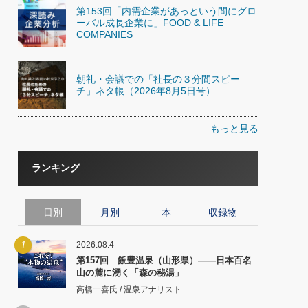
第153回「内需企業があっという間にグロ
ーバル成長企業に」FOOD & LIFE
COMPANIES
朝礼・会議での「社長の３分間スピー
チ」ネタ帳（2026年8月5日号）
もっと見る
ランキング
日別
月別
本
収録物
1
2026.08.4
第157回 飯豊温泉（山形県）――日本百名
山の麓に湧く「森の秘湯」
高橋一喜氏 / 温泉アナリスト