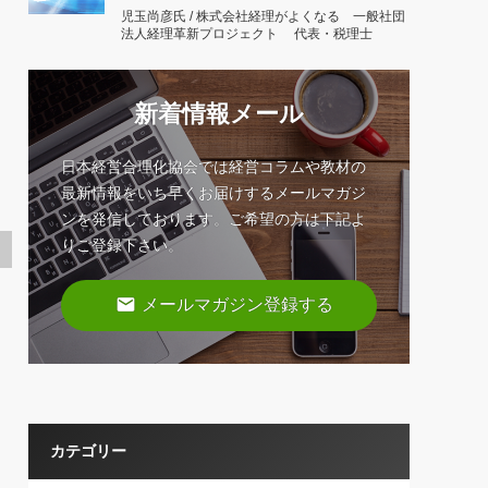
児玉尚彦氏 / 株式会社経理がよくなる 一般社団
法人経理革新プロジェクト 代表・税理士
新着情報メール
日本経営合理化協会では経営コラムや教材の
最新情報をいち早くお届けするメールマガジ
ンを発信しております。ご希望の方は下記よ
りご登録下さい。
email
メールマガジン登録する
カテゴリー