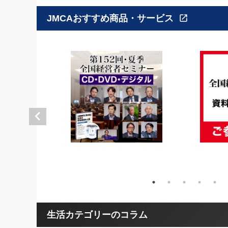
JMCAおすすめ商品・サービス
open_in_new
生活カテゴリーのコラム