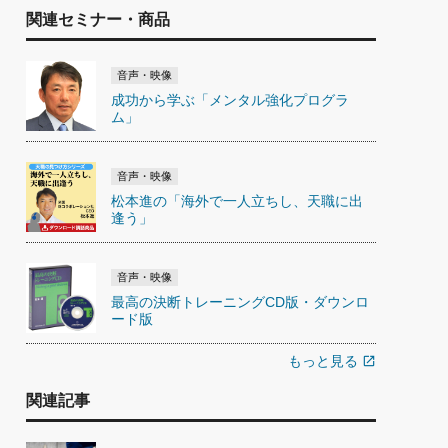
関連セミナー・商品
音声・映像
成功から学ぶ「メンタル強化プログラ
ム」
音声・映像
松本進の「海外で一人立ちし、天職に出
逢う」
音声・映像
最高の決断トレーニングCD版・ダウンロ
ード版
もっと見る
open_in_new
関連記事