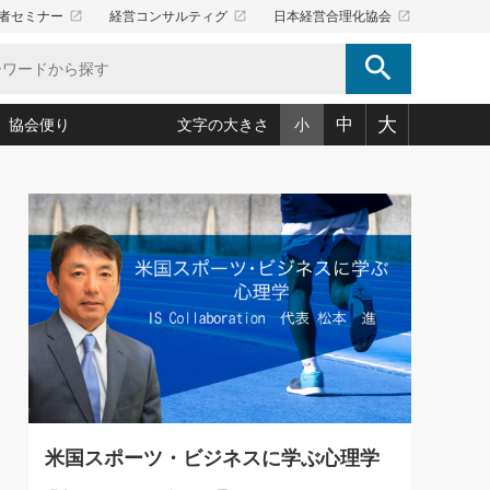
launch
launch
launch
者セミナー
経営コンサルティグ
日本経営合理化協会
search
大
中
協会便り
文字の大きさ
小
5)
況は会社守成の好機(38)
ころ心平の ──社長のための「か・ら・だマネジメント」
「愛読者通信」著者インタビュー(44)
34)
思われる 気配りの達人(127)
人間力の磨き方」(86)
ビジネス見聞録 経営ニュース(100)
タルＡＶを味方に！新・仕事術(180)
0)
り(210)
(92)
え 東洋思想に学ぶ経営学(132)
作間信司の経営無形庵(けいえいむぎょうあん)(166)
ー脳の鍛え方(32)
もっとみる
026.08.5
)
識(57)
指導者たち」(32)
経営セミナー情報局(1)
86回 「言葉狩り」
ンを楽しむ基礎レッスン(12)
ーイング経営入
教育の決め手(203)
略”(30)
繁栄への着眼点 牟田太陽(76)
！社長が読むべき今月の4冊(88)
て」(38)
講話を聞いて学ぼう 実学・耳学・磨く「ミミガク」のすすめ
で楽しむ読書術(162)
(7)
ランク上の手紙・メール術(100)
「氣」(30)
米国スポーツ・ビジネスに学ぶ心理学
ミどこ
00)
スポーツ・ビジネスに学ぶ心理学(98)