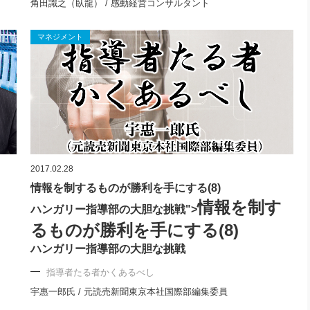
角田識之（臥龍） / 感動経営コンサルタント
マネジメント
2017.02.28
情報を制するものが勝利を手にする(8)
情報を制す
ハンガリー指導部の大胆な挑戦">
るものが勝利を手にする(8)
ハンガリー指導部の大胆な挑戦
指導者たる者かくあるべし
宇惠一郎氏 / 元読売新聞東京本社国際部編集委員