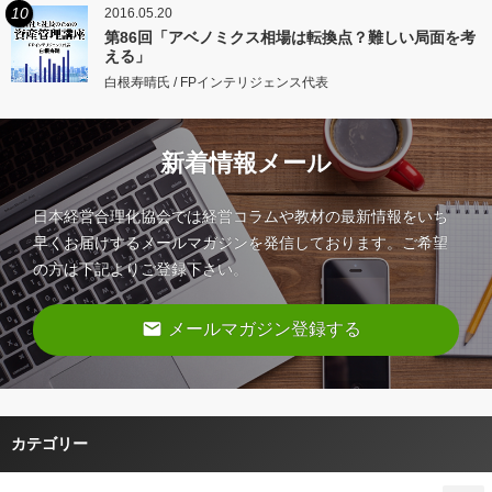
10
2016.05.20
第86回「アベノミクス相場は転換点？難しい局面を考
える」
白根寿晴氏 / FPインテリジェンス代表
新着情報メール
日本経営合理化協会では経営コラムや教材の最新情報をいち
早くお届けするメールマガジンを発信しております。ご希望
の方は下記よりご登録下さい。
email
メールマガジン登録する
カテゴリー