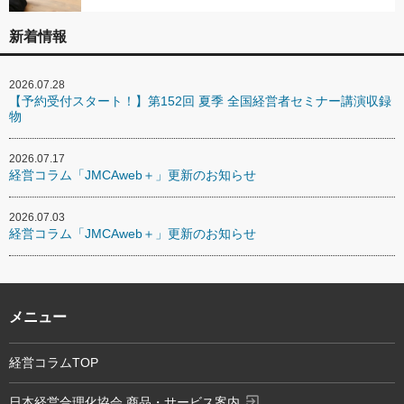
新着情報
2026.07.28
【予約受付スタート！】第152回 夏季 全国経営者セミナー講演収録
物
2026.07.17
経営コラム「JMCAweb＋」更新のお知らせ
2026.07.03
経営コラム「JMCAweb＋」更新のお知らせ
メニュー
経営コラムTOP
exit_to_app
日本経営合理化協会 商品・サービス案内