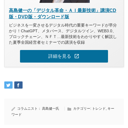
高島健一の「デジタル革命・ＡＩ最新技術」講演CD
版・DVD版・ダウンロード版
ビジネスを一変させるデジタル時代の重要キーワードが早分
かり！ChatGPT、メタバース、デジタルツイン、WEB3.0、
ブロックチェーン、ＮＦＴ…最新技術をわかりやすく解説し
た夏季全国経営者セミナーでの講演を収録
open_in_new
詳細を見る
コラムニスト：
高島健一氏
カテゴリー:
トレンド
,
キー
ワード