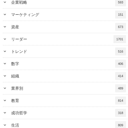
keyboard_arrow_down
企業戦略
593
keyboard_arrow_down
マーケティング
151
keyboard_arrow_down
資産
673
keyboard_arrow_down
リーダー
1701
keyboard_arrow_down
トレンド
516
keyboard_arrow_down
数字
406
keyboard_arrow_down
組織
414
keyboard_arrow_down
業界別
489
keyboard_arrow_down
教育
814
keyboard_arrow_down
成功哲学
318
keyboard_arrow_down
生活
809