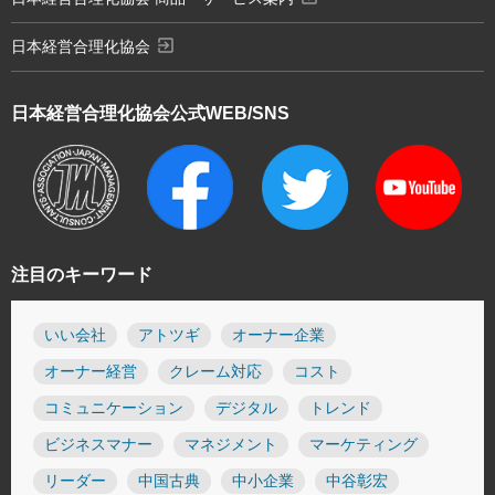
exit_to_app
日本経営合理化協会
日本経営合理化協会
公式WEB/SNS
注目のキーワード
いい会社
アトツギ
オーナー企業
オーナー経営
クレーム対応
コスト
コミュニケーション
デジタル
トレンド
ビジネスマナー
マネジメント
マーケティング
リーダー
中国古典
中小企業
中谷彰宏