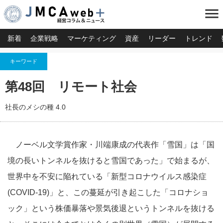
menu
新着
企業戦略
マーケティング
資産
リーダー
トレンド
キーワード
第48回 リモート社会
社長のメシの種 4.0
ノーベル文学賞作家・川端康成の代表作「雪国」は「国
境の長いトンネルを抜けると雪国であった」で始まるが、
世界中を不安に陥れている「新型コロナウイルス感染症
(COVID-19)」と、この蔓延が引き起こした「コロナショ
ック」という株価暴落や景気後退というトンネルを抜ける