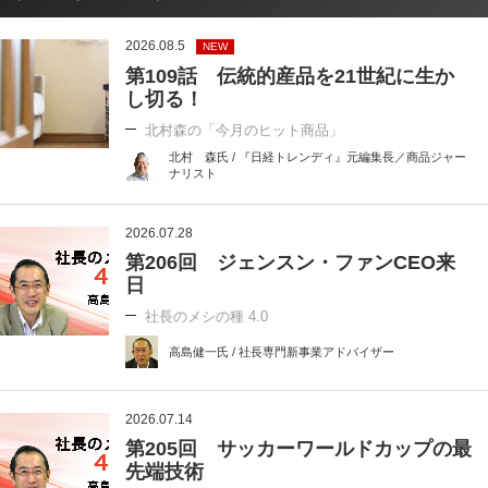
2026.08.5
NEW
第109話 伝統的産品を21世紀に生か
し切る！
北村森の「今月のヒット商品」
北村 森氏 / 『日経トレンディ』元編集長／商品ジャー
ナリスト
2026.07.28
第206回 ジェンスン・ファンCEO来
日
社長のメシの種 4.0
高島健一氏 / 社長専門新事業アドバイザー
2026.07.14
第205回 サッカーワールドカップの最
先端技術