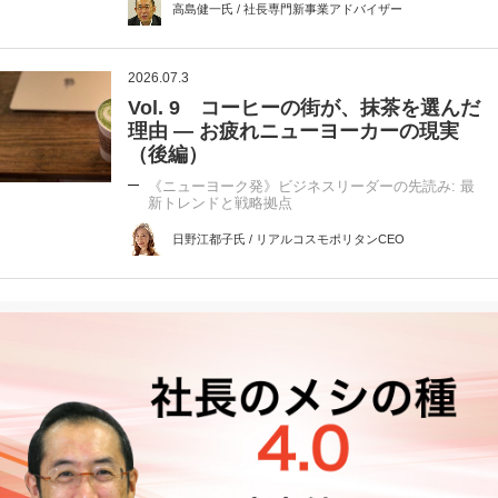
高島健一氏 / 社長専門新事業アドバイザー
2026.07.3
Vol. 9 コーヒーの街が、抹茶を選んだ
理由 ― お疲れニューヨーカーの現実
（後編）
《ニューヨーク発》ビジネスリーダーの先読み: 最
新トレンドと戦略拠点
日野江都子氏 / リアルコスモポリタンCEO