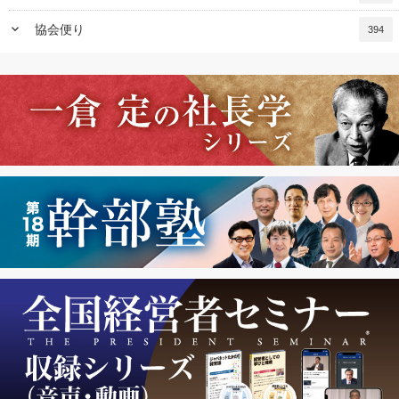
keyboard_arrow_down
協会便り
394