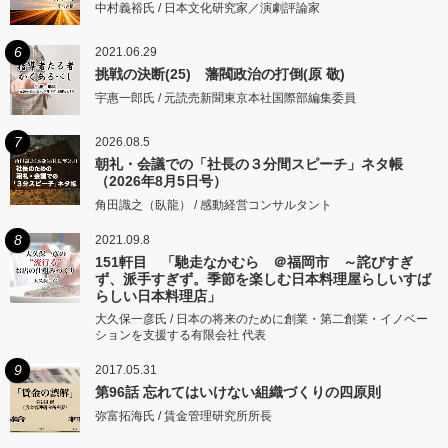
中村義裕氏 / 日本文化研究家／演劇評論家
6
2021.06.29
挑戦の決断(25) 藩閥政治の打倒(原 敬)
宇惠一郎氏 / 元読売新聞東京本社国際部編集委員
7
2026.08.5
朝礼・会議での「社長の３分間スピーチ」ネタ帳
（2026年8月5日号）
角田識之（臥龍） / 感動経営コンサルタント
8
2021.09.8
151軒目 「馳走なかむら ＠福岡市 ～詫びすぎ
ず、派手すぎず。季節を楽しむ日本料理屋らしいすば
らしい日本料理店」
大久保一彦氏 / 日本の将来のために創業・第二創業・イノベー
ションを支援する有限会社 代表
9
2017.05.31
第96話 忘れてはいけない組織づくりの四原則
弥富拓海氏 / 賃金管理研究所所長