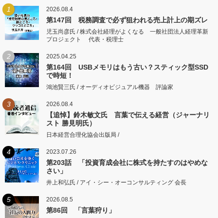
1
2026.08.4
第147回 税務調査で必ず狙われる売上計上の期ズレ
児玉尚彦氏 / 株式会社経理がよくなる 一般社団法人経理革新
プロジェクト 代表・税理士
2
2025.04.25
第164回 USBメモリはもう古い？スティック型SSD
で時短！
鴻池賢三氏 / オーディオビジュアル機器 評論家
3
2026.08.4
【追悼】鈴木敏文氏 言葉で伝える経営（ジャーナリ
スト 勝見明氏）
日本経営合理化協会出版局 /
4
2023.07.26
第203話 「投資育成会社に株式を持たすのはやめな
さい」
井上和弘氏 / アイ・シー・オーコンサルティング 会長
5
2026.08.5
第86回 「言葉狩り」