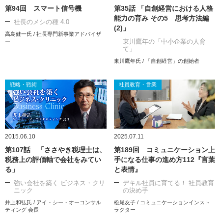
第94回 スマート信号機
第35話 「自創経営における人格
能力の育み その5 思考方法編
社長のメシの種 4.0
(2)」
高島健一氏 / 社長専門新事業アドバイザ
東川鷹年の「中小企業の人育
ー
て」
東川鷹年氏 / 「自創経営」の創始者
戦略・戦術
社員教育・営業
2015.06.10
2025.07.11
第107話 「ささやき税理士は、
第189回 コミュニケーション上
税務上の評価軸で会社をみてい
手になる仕事の進め方112『言葉
る」
と表情』
強い会社を築く ビジネス・クリ
デキル社員に育てる！ 社員教育
ニック
の決め手
井上和弘氏 / アイ・シー・オーコンサル
松尾友子 / コミュニケーションインスト
ティング 会長
ラクター