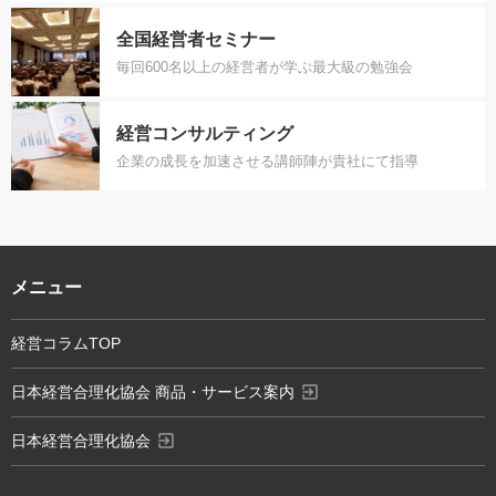
全国経営者セミナー
毎回600名以上の経営者が学ぶ最大級の勉強会
経営コンサルティング
企業の成長を加速させる講師陣が貴社にて指導
メニュー
経営コラムTOP
exit_to_app
日本経営合理化協会 商品・サービス案内
exit_to_app
日本経営合理化協会