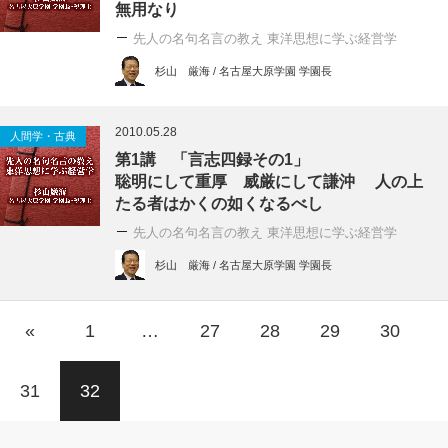
無用なり
先人の名句名言の教え 東洋思想に学ぶ経営学
杉山 厳海 / 名古屋大原学園 学園長
2010.05.28
人間学・古典
第1講 「言志四録その1」
聡明にして重厚 威厳にして謙沖 人の上
たる者はかくの如くなるべし
先人の名句名言の教え 東洋思想に学ぶ経営学
杉山 厳海 / 名古屋大原学園 学園長
«
1
…
27
28
29
30
31
32