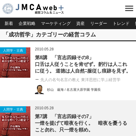
menu
新着
企業戦略
マーケティング
資産
リーダー
トレンド
「成功哲学」カテゴリーの経営コラム
2010.05.28
人間学・古典
第8講 「言志四録その8」
口舌は人従うことを肯ぜず。躬行は人これ
に従う。 道徳は人自然ﾆ服従し痕跡を見ず。
先人の名句名言の教え 東洋思想に学ぶ経営学
杉山 厳海 / 名古屋大原学園 学園長
2010.05.28
人間学・古典
第7講 「言志四録その7」
一燈を提げて暗夜を行く。 暗夜を憂うる
こと勿れ、只一燈を頼め。