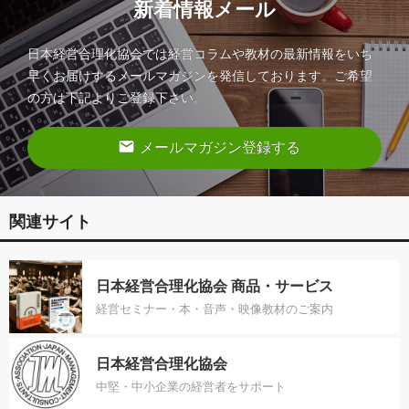
新着情報メール
日本経営合理化協会では経営コラムや教材の最新情報をいち
早くお届けするメールマガジンを発信しております。ご希望
の方は下記よりご登録下さい。
email
メールマガジン登録する
関連サイト
日本経営合理化協会 商品・サービス
経営セミナー・本・音声・映像教材のご案内
日本経営合理化協会
中堅・中小企業の経営者をサポート