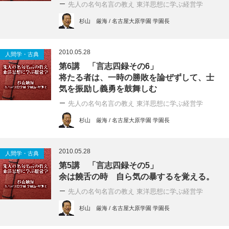
先人の名句名言の教え 東洋思想に学ぶ経営学
杉山 厳海 / 名古屋大原学園 学園長
2010.05.28
人間学・古典
第6講 「言志四録その6」
将たる者は、一時の勝敗を論ぜずして、士
気を振励し義勇を鼓舞しむ
先人の名句名言の教え 東洋思想に学ぶ経営学
杉山 厳海 / 名古屋大原学園 学園長
2010.05.28
人間学・古典
第5講 「言志四録その5」
余は饒舌の時 自ら気の暴するを覚える。
先人の名句名言の教え 東洋思想に学ぶ経営学
杉山 厳海 / 名古屋大原学園 学園長