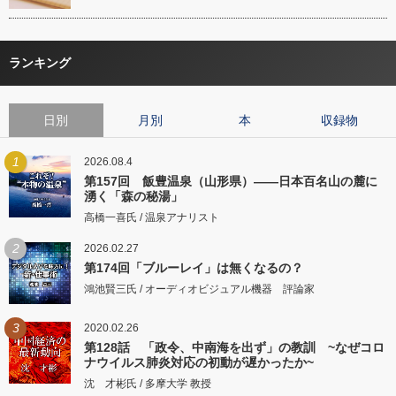
ランキング
日別
月別
本
収録物
1
2026.08.4
第157回 飯豊温泉（山形県）――日本百名山の麓に
湧く「森の秘湯」
高橋一喜氏 / 温泉アナリスト
2
2026.02.27
第174回「ブルーレイ」は無くなるの？
鴻池賢三氏 / オーディオビジュアル機器 評論家
3
2020.02.26
第128話 「政令、中南海を出ず」の教訓 ~なぜコロ
ナウイルス肺炎対応の初動が遅かったか~
沈 才彬氏 / 多摩大学 教授