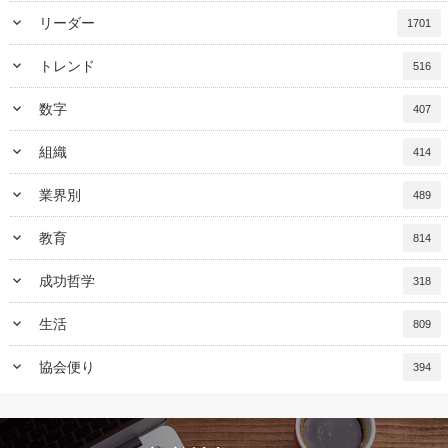
keyboard_arrow_down
リーダー
1701
keyboard_arrow_down
トレンド
516
keyboard_arrow_down
数字
407
keyboard_arrow_down
組織
414
keyboard_arrow_down
業界別
489
keyboard_arrow_down
教育
814
keyboard_arrow_down
成功哲学
318
keyboard_arrow_down
生活
809
keyboard_arrow_down
協会便り
394