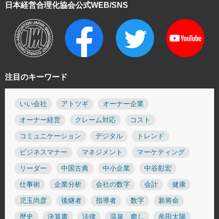
日本経営合理化協会
公式WEB/SNS
注目のキーワード
いい会社
アトツギ
オーナー企業
オーナー経営
クレーム対応
コスト
コミュニケーション
デジタル
トレンド
ビジネスマナー
マネジメント
マーケティング
リーダー
中国古典
中小企業
中谷彰宏
仕事術
企業分析
会社の数字
会計
健康
児玉尚彦
後継者
指導者
数字
新将命
歴史
決算書
法律
温泉 癒し
牟田太陽