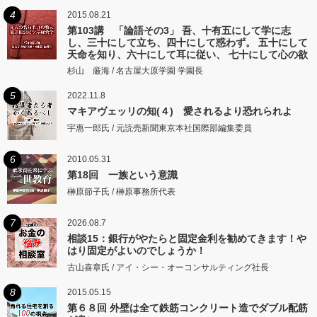
4
2015.08.21
第103講 「論語その3」 吾、十有五にして学に志
し、三十にして立ち、四十にして惑わず。 五十にして
天命を知り、六十にして耳に従い、 七十にして心の欲
するところに従いて矩をこえず。
杉山 厳海 / 名古屋大原学園 学園長
5
2022.11.8
マキアヴェッリの知(４) 愛されるより恐れられよ
宇惠一郎氏 / 元読売新聞東京本社国際部編集委員
6
2010.05.31
第18回 一族という意識
榊原節子氏 / 榊原事務所代表
7
2026.08.7
相談15：銀行がやたらと固定金利を勧めてきます！や
はり固定がよいのでしょうか！
古山喜章氏 / アイ・シー・オーコンサルティング社長
8
2015.05.15
第６８回 外壁は全て鉄筋コンクリート造でダブル配筋