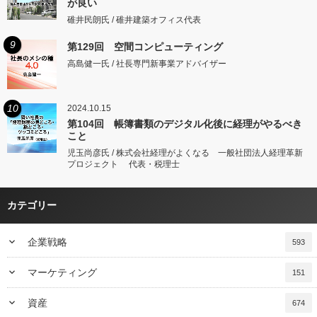
が良い
碓井民朗氏 / 碓井建築オフィス代表
9
第129回 空間コンピューティング
高島健一氏 / 社長専門新事業アドバイザー
10
2024.10.15
第104回 帳簿書類のデジタル化後に経理がやるべき
こと
児玉尚彦氏 / 株式会社経理がよくなる 一般社団法人経理革新
プロジェクト 代表・税理士
カテゴリー
keyboard_arrow_down
企業戦略
593
keyboard_arrow_down
マーケティング
151
keyboard_arrow_down
資産
674