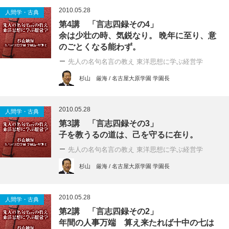
2010.05.28
人間学・古典
第4講 「言志四録その4」
余は少壮の時、気鋭なり。 晩年に至り、意
のごとくなる能わず。
先人の名句名言の教え 東洋思想に学ぶ経営学
杉山 厳海 / 名古屋大原学園 学園長
2010.05.28
人間学・古典
第3講 「言志四録その3」
子を教うるの道は、己を守るに在り。
先人の名句名言の教え 東洋思想に学ぶ経営学
杉山 厳海 / 名古屋大原学園 学園長
2010.05.28
人間学・古典
第2講 「言志四録その2」
年間の人事万端 算え来たれば十中の七は