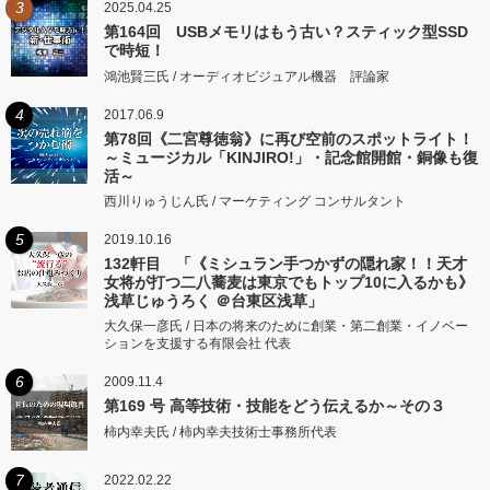
3
2025.04.25
第164回 USBメモリはもう古い？スティック型SSD
で時短！
鴻池賢三氏 / オーディオビジュアル機器 評論家
4
2017.06.9
第78回《二宮尊徳翁》に再び空前のスポットライト！
～ミュージカル「KINJIRO!」・記念館開館・銅像も復
活～
西川りゅうじん氏 / マーケティング コンサルタント
5
2019.10.16
132軒目 「《ミシュラン手つかずの隠れ家！！天才
女将が打つ二八蕎麦は東京でもトップ10に入るかも》
浅草じゅうろく ＠台東区浅草」
大久保一彦氏 / 日本の将来のために創業・第二創業・イノベー
ションを支援する有限会社 代表
6
2009.11.4
第169 号 高等技術・技能をどう伝えるか～その３
柿内幸夫氏 / 柿内幸夫技術士事務所代表
7
2022.02.22