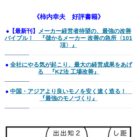
《柿内幸夫 好評書籍》
●【最新刊】
メーカー経営者待望の、最強の改善
バイブル！ 『儲かるメーカー 改善の急所〈101
項〉』
●
全社にやる気が起こり、最大の経営成果をあげ
る 『KZ法 工場改善』
●
中国・アジアより良いモノを安く速く造る！
『最強のモノづくり』