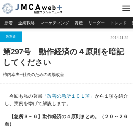
menu
新着
企業戦略
マーケティング
資産
リーダー
トレンド
製造業
2014.11.25
第297号 動作経済の４原則を暗記
してください
柿内幸夫─社長のための現場改善
今回も私の著書
「改善の急所１０１項」
から１項を紹介
し、実例を挙げて解説します。
【急所３～６】動作経済の４原則まとめ。（２０～２６
頁）