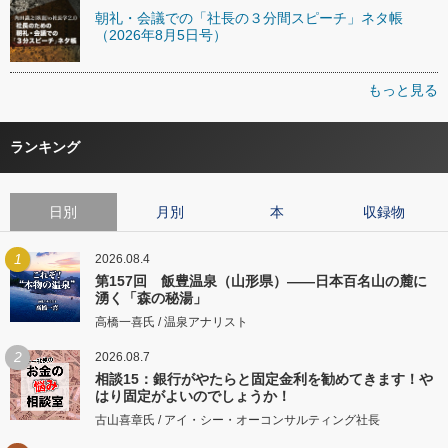
朝礼・会議での「社長の３分間スピーチ」ネタ帳
（2026年8月5日号）
もっと見る
ランキング
日別
月別
本
収録物
1
2026.08.4
第157回 飯豊温泉（山形県）――日本百名山の麓に
湧く「森の秘湯」
高橋一喜氏 / 温泉アナリスト
2
2026.08.7
相談15：銀行がやたらと固定金利を勧めてきます！や
はり固定がよいのでしょうか！
古山喜章氏 / アイ・シー・オーコンサルティング社長