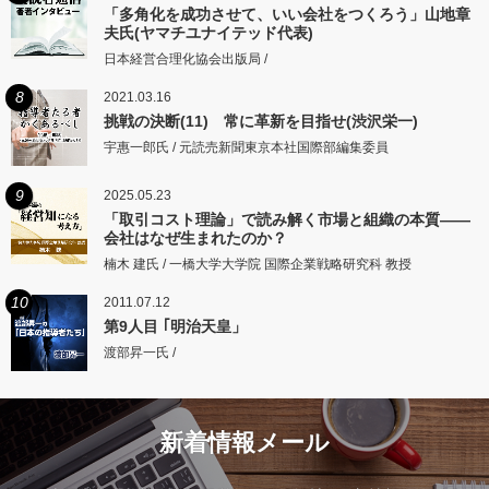
「多角化を成功させて、いい会社をつくろう」山地章
夫氏(ヤマチユナイテッド代表)
日本経営合理化協会出版局 /
8
2021.03.16
挑戦の決断(11) 常に革新を目指せ(渋沢栄一)
宇惠一郎氏 / 元読売新聞東京本社国際部編集委員
9
2025.05.23
「取引コスト理論」で読み解く市場と組織の本質――
会社はなぜ生まれたのか？
楠木 建氏 / 一橋大学大学院 国際企業戦略研究科 教授
10
2011.07.12
第9人目 ｢明治天皇」
渡部昇一氏 /
新着情報メール