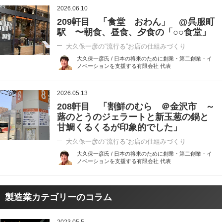
2026.06.10
209軒目 「食堂 おわん」 @呉服町
駅 〜朝食、昼食、夕食の「○○食堂」
大久保一彦の“流行る”お店の仕組みづくり
大久保一彦氏 / 日本の将来のために創業・第二創業・イ
ノベーションを支援する有限会社 代表
2026.05.13
208軒目 「割鮮のむら ＠金沢市 ～
蕗のとうのジェラートと新玉葱の鍋と
甘鯛くるくるが印象的でした」
大久保一彦の“流行る”お店の仕組みづくり
大久保一彦氏 / 日本の将来のために創業・第二創業・イ
ノベーションを支援する有限会社 代表
製造業カテゴリーのコラム