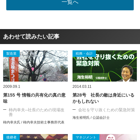
一覧へ
あわせて読みたい記事
製造業
税務・会計
2009.09.1
2014.03.11
第155 号 情報の共有化の真の意
第28号 社長の敵は身近にいる
味
かもしれない
柿内幸夫─社長のための現場改
会社を守り抜くための緊急対策
善
海生裕明氏 / 公認会計士
柿内幸夫氏 / 柿内幸夫技術士事務所代表
後継者
マネジメント