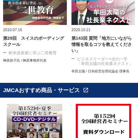
2010.07.16
2020.10.21
第29回 スイスのボーディング
第143回 質問「地方にいながら
スクール
情報を取るコツを教えてくださ
い」
欧米資産家に学ぶ二世教育
ビジネスリーダー×次の一手
榊原節子氏 / 榊原事務所代表
「牟田太陽の社長業ネクスト」
牟田太陽 / 日本経営合理化協会 理事長
JMCAおすすめ商品・サービス
open_in_new