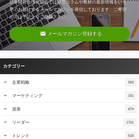
日本経営合理化協会では経営コラムや教材の最新情報をいち
早くお届けするメールマガジンを発信しております。ご希望
の方は下記よりご登録下さい。
email
メールマガジン登録する
カテゴリー
keyboard_arrow_down
企業戦略
593
keyboard_arrow_down
マーケティング
151
keyboard_arrow_down
資産
674
keyboard_arrow_down
リーダー
1701
keyboard_arrow_down
トレンド
516