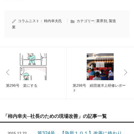
コラムニスト：
柿内幸夫氏
カテゴリー:
業界別
,
製造
業
第296号 楽にする
第298号 経団連洋上研修レポー
ト
「柿内幸夫─社長のための現場改善」の記事一覧
第324号 【急所１０１】改善に終わり
2015.12.22