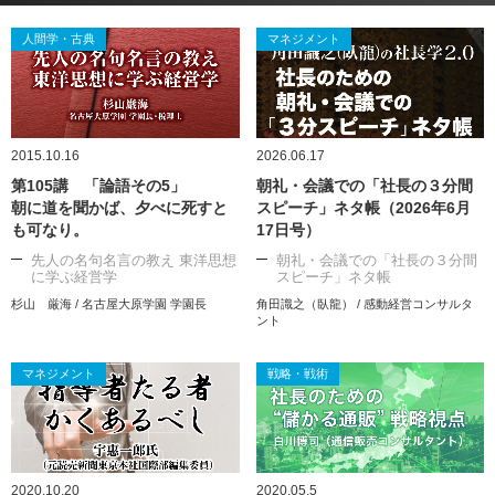
人間学・古典
マネジメント
2015.10.16
2026.06.17
第105講 「論語その5」
朝礼・会議での「社長の３分間
朝に道を聞かば、夕べに死すと
スピーチ」ネタ帳（2026年6月
も可なり。
17日号）
先人の名句名言の教え 東洋思想
朝礼・会議での「社長の３分間
に学ぶ経営学
スピーチ」ネタ帳
杉山 厳海 / 名古屋大原学園 学園長
角田識之（臥龍） / 感動経営コンサルタ
ント
マネジメント
戦略・戦術
2020.10.20
2020.05.5