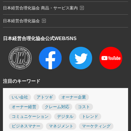
exit_to_app
日本経営合理化協会 商品・サービス案内
exit_to_app
日本経営合理化協会
日本経営合理化協会
公式WEB/SNS
注目のキーワード
いい会社
アトツギ
オーナー企業
オーナー経営
クレーム対応
コスト
コミュニケーション
デジタル
トレンド
ビジネスマナー
マネジメント
マーケティング