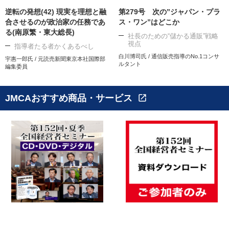
逆転の発想(42) 現実を理想と融
第279号 次の”ジャパン・プラ
合させるのが政治家の任務であ
ス・ワン”はどこか
る(南原繁・東大総長)
社長のための“儲かる通販”戦略
視点
指導者たる者かくあるべし
白川博司氏 / 通信販売指導のNo.1コンサ
宇惠一郎氏 / 元読売新聞東京本社国際部
ルタント
編集委員
JMCAおすすめ商品・サービス
open_in_new