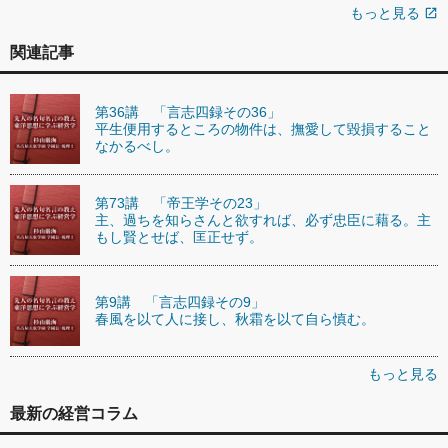
もっと見る
open_in_new
関連記事
第36講 「言志四録その36」
平生便用するところの物件は、撫愛して毀損すること
なかるべし。
第73講 「帝王学その23」
主、過ちを知らさんと欲すれば、必ず忠臣に藉る。主
もし賢とせば、匡正せず。
第9講 「言志四録その9」
春風を以て人に接し、秋霜を以て自ら慎む。
もっと見る
最新の経営コラム