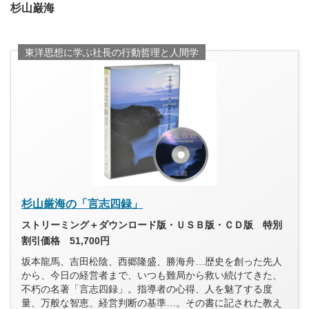
杉山巌海
東洋思想に学ぶ社長の行動哲理と人間学
杉山厳海の「言志四録」
ストリーミング＋ダウンロード版・ＵＳＢ版・ＣＤ版 特別
割引価格 51,700円
坂本龍馬、吉田松陰、西郷隆盛、勝海舟…歴史を創った先人
から、今日の経営者まで、いつも難局から救い続けてきた、
不朽の名著「言志四録」。指導者の心得、人を魅了する度
量、万般な智恵、経営判断の基準…。その書に記された教え