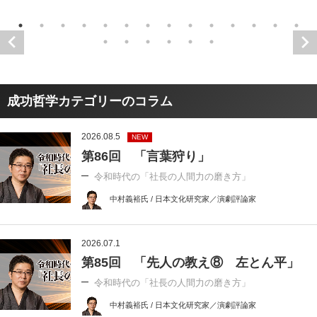
成功哲学カテゴリーのコラム
2026.08.5
NEW
第86回 「言葉狩り」
令和時代の「社長の人間力の磨き方」
中村義裕氏 / 日本文化研究家／演劇評論家
2026.07.1
第85回 「先人の教え⑧ 左とん平」
令和時代の「社長の人間力の磨き方」
中村義裕氏 / 日本文化研究家／演劇評論家