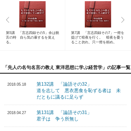
第5講 「言志四録その5」余は饒
第7講 「言志四録その7」一燈を
舌の時 自ら気の暴するを覚え
提げて暗夜を行く。 暗夜を憂う
る。
ること勿れ、只一燈を頼め。
「先人の名句名言の教え 東洋思想に学ぶ経営学」の記事一覧
第132講 「論語その32」
2018.05.18
道を志して 悪衣悪食を恥ずる者は 未
だともに議るに足らず
第131講 「論語その31」
2018.04.27
君子は 争う所無し