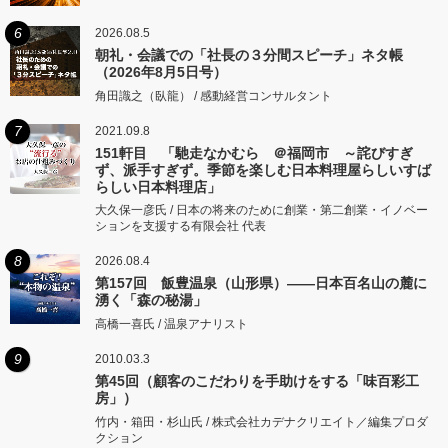
6
2026.08.5
朝礼・会議での「社長の３分間スピーチ」ネタ帳
（2026年8月5日号）
角田識之（臥龍） / 感動経営コンサルタント
7
2021.09.8
151軒目 「馳走なかむら ＠福岡市 ～詫びすぎ
ず、派手すぎず。季節を楽しむ日本料理屋らしいすば
らしい日本料理店」
大久保一彦氏 / 日本の将来のために創業・第二創業・イノベー
ションを支援する有限会社 代表
8
2026.08.4
第157回 飯豊温泉（山形県）――日本百名山の麓に
湧く「森の秘湯」
高橋一喜氏 / 温泉アナリスト
9
2010.03.3
第45回（顧客のこだわりを手助けをする「味百彩工
房」）
竹内・箱田・杉山氏 / 株式会社カデナクリエイト／編集プロダ
クション