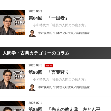
2026.06.3
第84回 「一国者」
令和時代の「社長の人間力の磨き方」
中村義裕氏 / 日本文化研究家／演劇評論家
人間学・古典カテゴリーのコラム
2026.08.5
NEW
第86回 「言葉狩り」
令和時代の「社長の人間力の磨き方」
中村義裕氏 / 日本文化研究家／演劇評論家
2026.07.1
第85回 「先人の教え⑧ 左とん平」