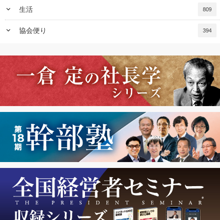
keyboard_arrow_down
生活
809
keyboard_arrow_down
協会便り
394