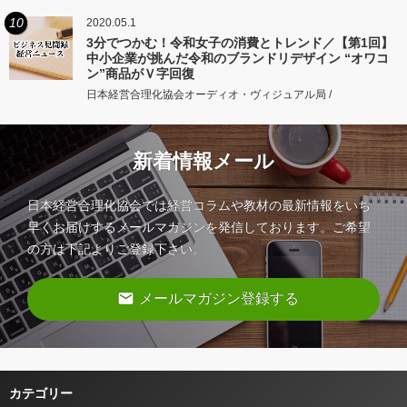
10
2020.05.1
3分でつかむ！令和女子の消費とトレンド／【第1回】
中小企業が挑んだ令和のブランドリデザイン “オワコ
ン”商品がＶ字回復
日本経営合理化協会オーディオ・ヴィジュアル局 /
新着情報メール
日本経営合理化協会では経営コラムや教材の最新情報をいち
早くお届けするメールマガジンを発信しております。ご希望
の方は下記よりご登録下さい。
email
メールマガジン登録する
カテゴリー