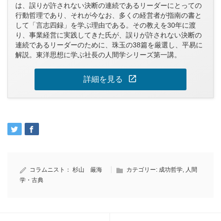
は、誤りが許されない決断の連続であるリーダーにとっての
行動哲理であり、それが今なお、多くの経営者が指南の書と
して「言志四録」を学ぶ理由である。その教えを30年に渡
り、事業経営に実践してきた氏が、誤りが許されない決断の
連続であるリーダーのために、珠玉の38篇を厳選し、平易に
解説。東洋思想に学ぶ社長の人間学シリーズ第一講。
open_in_new
詳細を見る
コラムニスト：
杉山 厳海
カテゴリー:
成功哲学
,
人間
学・古典