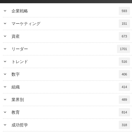
keyboard_arrow_down
企業戦略
593
keyboard_arrow_down
マーケティング
151
keyboard_arrow_down
資産
673
keyboard_arrow_down
リーダー
1701
keyboard_arrow_down
トレンド
516
keyboard_arrow_down
数字
406
keyboard_arrow_down
組織
414
keyboard_arrow_down
業界別
489
keyboard_arrow_down
教育
814
keyboard_arrow_down
成功哲学
318