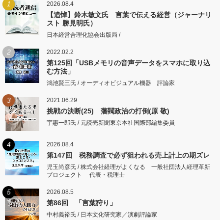
1
2026.08.4
【追悼】鈴木敏文氏 言葉で伝える経営（ジャーナリ
スト 勝見明氏）
日本経営合理化協会出版局 /
2
2022.02.2
第125回「USBメモリの音声データをスマホに取り込
む方法」
鴻池賢三氏 / オーディオビジュアル機器 評論家
3
2021.06.29
挑戦の決断(25) 藩閥政治の打倒(原 敬)
宇惠一郎氏 / 元読売新聞東京本社国際部編集委員
4
2026.08.4
第147回 税務調査で必ず狙われる売上計上の期ズレ
児玉尚彦氏 / 株式会社経理がよくなる 一般社団法人経理革新
プロジェクト 代表・税理士
5
2026.08.5
第86回 「言葉狩り」
中村義裕氏 / 日本文化研究家／演劇評論家