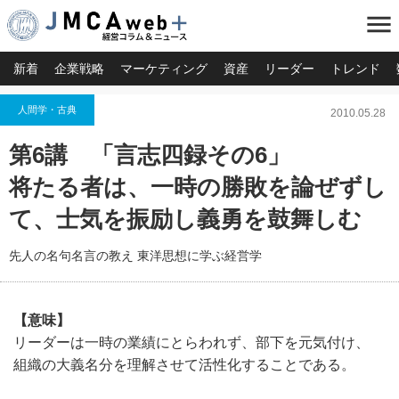
menu
新着
企業戦略
マーケティング
資産
リーダー
トレンド
人間学・古典
2010.05.28
第6講 「言志四録その6」
将たる者は、一時の勝敗を論ぜずし
て、士気を振励し義勇を鼓舞しむ
先人の名句名言の教え 東洋思想に学ぶ経営学
【意味】
リーダーは一時の業績にとらわれず、部下を元気付け、
組織の大義名分を理解させて活性化することである。