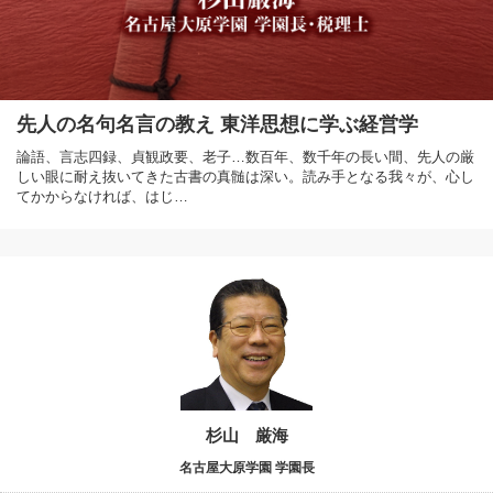
先人の名句名言の教え 東洋思想に学ぶ経営学
論語、言志四録、貞観政要、老子…数百年、数千年の長い間、先人の厳
しい眼に耐え抜いてきた古書の真髄は深い。読み手となる我々が、心し
てかからなければ、はじ…
杉山 厳海
名古屋大原学園 学園長