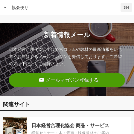
keyboard_arrow_down
協会便り
394
新着情報メール
日本経営合理化協会では経営コラムや教材の最新情報をいち
早くお届けするメールマガジンを発信しております。ご希望
の方は下記よりご登録下さい。
email
メールマガジン登録する
関連サイト
日本経営合理化協会 商品・サービス
経営セミナー・本・音声・映像教材のご案内