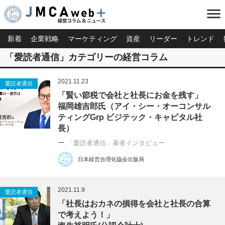
menu
新着
企業戦略
マーケティング
資産
リーダー
トレンド
「愛読者通信」カテゴリーの経営コラム
2021.11.23
愛読者通信
「賢い節税で会社と社長にお金を残す」
福岡雄吉郎氏（アイ・シー・オーコンサル
ティングGrp ビジテック・キャピタル社
長）
「愛読者通信」著者インタビュー
日本経営合理化協会出版局
2021.11.9
愛読者通信
「社長はおカネの損得を会社と社長の合算
で考えよう！」