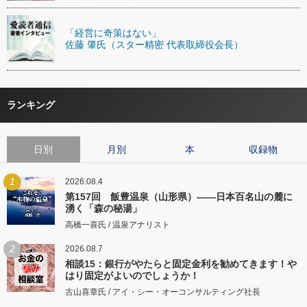
「経営に奇策はない」
佐藤 肇氏（スター精密 代表取締役会長）
ランキング
日別
月別
本
収録物
1
2026.08.4
第157回 飯豊温泉（山形県）――日本百名山の麓に
湧く「森の秘湯」
高橋一喜氏 / 温泉アナリスト
2
2026.08.7
相談15：銀行がやたらと固定金利を勧めてきます！や
はり固定がよいのでしょうか！
古山喜章氏 / アイ・シー・オーコンサルティング社長