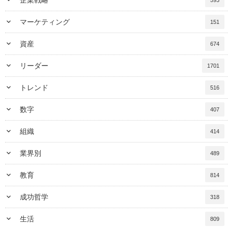
keyboard_arrow_down
マーケティング
151
keyboard_arrow_down
資産
674
keyboard_arrow_down
リーダー
1701
keyboard_arrow_down
トレンド
516
keyboard_arrow_down
数字
407
keyboard_arrow_down
組織
414
keyboard_arrow_down
業界別
489
keyboard_arrow_down
教育
814
keyboard_arrow_down
成功哲学
318
keyboard_arrow_down
生活
809