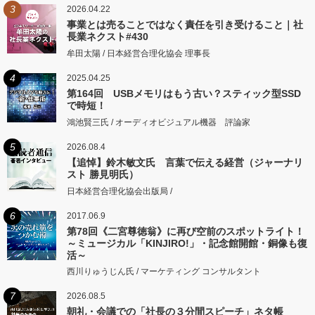
3
2026.04.22
事業とは売ることではなく責任を引き受けること｜社
長業ネクスト#430
牟田太陽 / 日本経営合理化協会 理事長
4
2025.04.25
第164回 USBメモリはもう古い？スティック型SSD
で時短！
鴻池賢三氏 / オーディオビジュアル機器 評論家
5
2026.08.4
【追悼】鈴木敏文氏 言葉で伝える経営（ジャーナリ
スト 勝見明氏）
日本経営合理化協会出版局 /
6
2017.06.9
第78回《二宮尊徳翁》に再び空前のスポットライト！
～ミュージカル「KINJIRO!」・記念館開館・銅像も復
活～
西川りゅうじん氏 / マーケティング コンサルタント
7
2026.08.5
朝礼・会議での「社長の３分間スピーチ」ネタ帳