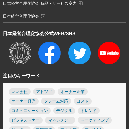
exit_to_app
日本経営合理化協会 商品・サービス案内
exit_to_app
日本経営合理化協会
日本経営合理化協会
公式WEB/SNS
注目のキーワード
いい会社
アトツギ
オーナー企業
オーナー経営
クレーム対応
コスト
コミュニケーション
デジタル
トレンド
ビジネスマナー
マネジメント
マーケティング