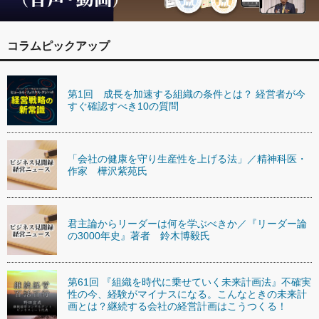
コラムピックアップ
第1回 成長を加速する組織の条件とは？ 経営者が今
すぐ確認すべき10の質問
「会社の健康を守り生産性を上げる法」／精神科医・
作家 樺沢紫苑氏
君主論からリーダーは何を学ぶべきか／『リーダー論
の3000年史』著者 鈴木博毅氏
第61回 『組織を時代に乗せていく未来計画法』不確実
性の今、経験がマイナスになる。こんなときの未来計
画とは？継続する会社の経営計画はこうつくる！