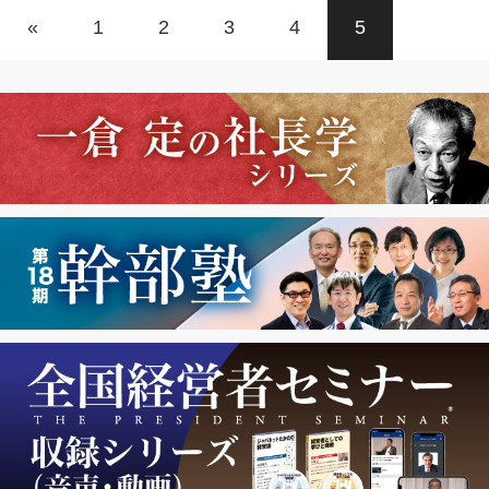
«
1
2
3
4
5