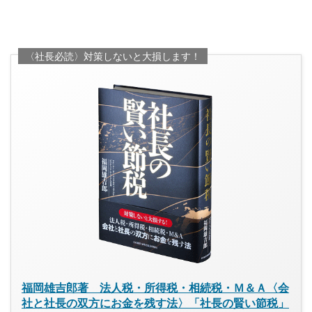
〈社長必読〉対策しないと大損します！
福岡雄吉郎著 法人税・所得税・相続税・Ｍ＆Ａ〈会
社と社長の双方にお金を残す法〉「社長の賢い節税」