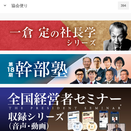
keyboard_arrow_down
協会便り
394