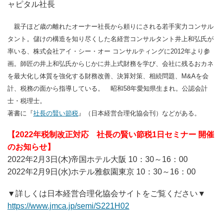
ャピタル社長
親子ほど歳の離れたオーナー社長から頼りにされる若手実力コンサル
タント。儲けの構造を知り尽くした名経営コンサルタント井上和弘氏が
率いる、株式会社アイ・シー・オー コンサルティングに2012年より参
画。師匠の井上和弘氏からじかに井上式財務を学び、会社に残るおカネ
を最大化し体質を強化する財務改善、決算対策、相続問題、M&Aを会
計、税務の面から指導している。 昭和58年愛知県生まれ。公認会計
士・税理士。
著書に『
社長の賢い節税
』（日本経営合理化協会刊）などがある。
【2022年税制改正対応 社長の賢い節税1日セミナー 開催
のお知らせ】
2022年2月3日(木)帝国ホテル大阪 10：30～16：00
2022年2月9日(水)ホテル雅叙園東京 10：30～16：00
▼詳しくは日本経営合理化協会サイトをご覧ください▼
https://www.jmca.jp/semi/S221H02