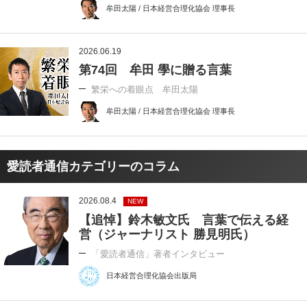
牟田太陽 / 日本経営合理化協会 理事長
2026.06.19
第74回 牟田 學に贈る言葉
繁栄への着眼点 牟田太陽
牟田太陽 / 日本経営合理化協会 理事長
愛読者通信カテゴリーのコラム
2026.08.4
NEW
【追悼】鈴木敏文氏 言葉で伝える経
営（ジャーナリスト 勝見明氏）
「愛読者通信」著者インタビュー
日本経営合理化協会出版局