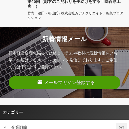
第45回（顧客のこだわりを手助けをする「味百彩工
房」）
竹内・箱田・杉山氏 / 株式会社カデナクリエイト／編集プロダ
クション
新着情報メール
日本経営合理化協会では経営コラムや教材の最新情報をいち
早くお届けするメールマガジンを発信しております。ご希望
の方は下記よりご登録下さい。
email
メールマガジン登録する
カテゴリー
keyboard_arrow_down
企業戦略
593