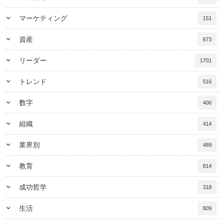
keyboard_arrow_down
マーケティング
151
keyboard_arrow_down
資産
673
keyboard_arrow_down
リーダー
1701
keyboard_arrow_down
トレンド
516
keyboard_arrow_down
数字
406
keyboard_arrow_down
組織
414
keyboard_arrow_down
業界別
489
keyboard_arrow_down
教育
814
keyboard_arrow_down
成功哲学
318
keyboard_arrow_down
生活
809