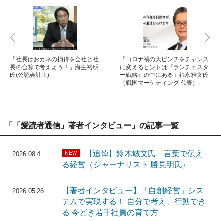
「社長はおカネの損得を会社と社
「コロナ禍の大ピンチをチャンス
長の合算で考えよう！」海生裕明
に変えるヒントは『ランチェスタ
氏(公認会計士)
ー戦略』の中にある」福永雅文氏
（戦国マーケティング 代表）
「「愛読者通信」著者インタビュー」の記事一覧
【追悼】鈴木敏文氏 言葉で伝え
NEW
2026.08.4
る経営（ジャーナリスト 勝見明氏）
【著者インタビュー】「自創経営」シス
2026.05.26
テムで実現する！ 自分で考え、行動でき
る 今どき若手社員の育て方