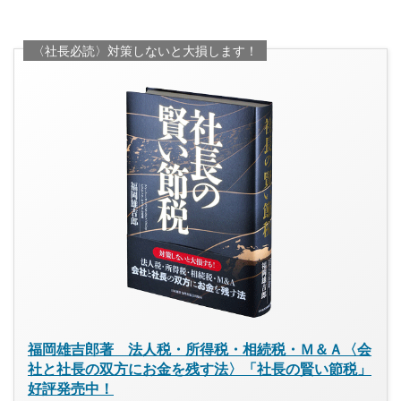
〈社長必読〉対策しないと大損します！
福岡雄吉郎著 法人税・所得税・相続税・Ｍ＆Ａ〈会
社と社長の双方にお金を残す法〉「社長の賢い節税」
好評発売中！