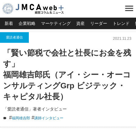
menu
新着
企業戦略
マーケティング
資産
リーダー
トレンド
愛読者通信
2021.11.23
「賢い節税で会社と社長にお金を残
す」
福岡雄吉郎氏（アイ・シー・オーコ
ンサルティングGrp ビジテック・
キャピタル社長）
「愛読者通信」著者インタビュー
#
#
福岡雄吉郎
講師インタビュー