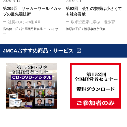
2026.07.14
2016.04.1
第205回 サッカーワールドカッ
第92回 会社の規模は小さくて
プの最先端技術
も社会貢献
社長のメシの種 4.0
欧米資産家に学ぶ二世教育
高島健一氏 / 社長専門新事業アドバイザ
榊原節子氏 / 榊原事務所代表
ー
JMCAおすすめ商品・サービス
open_in_new