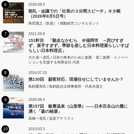
6
2026.08.5
朝礼・会議での「社長の３分間スピーチ」ネタ帳
（2026年8月5日号）
角田識之（臥龍） / 感動経営コンサルタント
7
2021.09.8
151軒目 「馳走なかむら ＠福岡市 ～詫びすぎ
ず、派手すぎず。季節を楽しむ日本料理屋らしいすば
らしい日本料理店」
大久保一彦氏 / 日本の将来のために創業・第二創業・イノベー
ションを支援する有限会社 代表
8
2024.07.23
第130回 顧客対応、現場任せにしていませんか？
鳥飼重和氏 / 鳥飼総合法律事務所 代表弁護士
9
2026.08.4
第157回 飯豊温泉（山形県）――日本百名山の麓に
湧く「森の秘湯」
高橋一喜氏 / 温泉アナリスト
10
2010.03.3