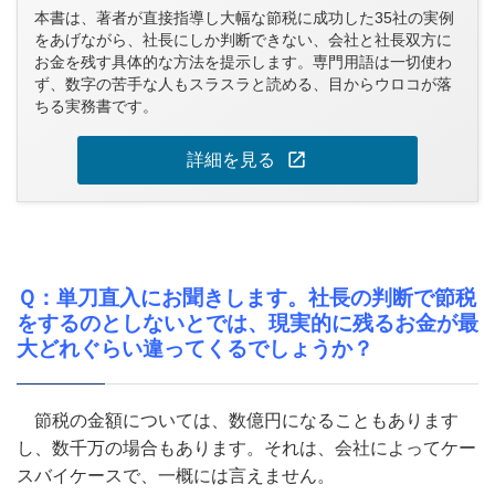
本書は、著者が直接指導し大幅な節税に成功した35社の実例
をあげながら、社長にしか判断できない、会社と社長双方に
お金を残す具体的な方法を提示します。専門用語は一切使わ
ず、数字の苦手な人もスラスラと読める、目からウロコが落
ちる実務書です。
open_in_new
詳細を見る
Ｑ：単刀直入にお聞きします。社長の判断で節税
をするのとしないとでは、現実的に残るお金が最
大どれぐらい違ってくるでしょうか？
節税の金額については、数億円になることもあります
し、数千万の場合もあります。それは、会社によってケー
スバイケースで、一概には言えません。