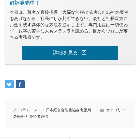
好評発売中！
本書は、著者が直接指導し大幅な節税に成功した35社の実例
をあげながら、社長にしか判断できない、会社と社長双方に
お金を残す具体的な方法を提示します。専門用語は一切使わ
ず、数字の苦手な人もスラスラと読める、目からウロコが落
ちる実務書です。
open_in_new
詳細を見る
コラムニスト：
日本経営合理化協会出版局
カテゴリー:
協会便り
,
愛読者通信