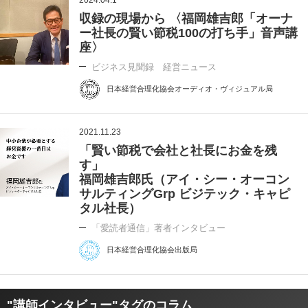
収録の現場から 〈福岡雄吉郎「オーナ
ー社長の賢い節税100の打ち手」音声講
座〉
ビジネス見聞録 経営ニュース
日本経営合理化協会オーディオ・ヴィジュアル局
2021.11.23
「賢い節税で会社と社長にお金を残
す」
福岡雄吉郎氏（アイ・シー・オーコン
サルティングGrp ビジテック・キャピ
タル社長）
「愛読者通信」著者インタビュー
日本経営合理化協会出版局
"講師インタビュー"タグのコラム