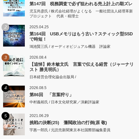
第147回 税務調査で必ず狙われる売上計上の期ズレ
児玉尚彦氏 / 株式会社経理がよくなる 一般社団法人経理革新
プロジェクト 代表・税理士
2
2025.04.25
第164回 USBメモリはもう古い？スティック型SSD
で時短！
鴻池賢三氏 / オーディオビジュアル機器 評論家
3
2026.08.4
【追悼】鈴木敏文氏 言葉で伝える経営（ジャーナリ
スト 勝見明氏）
日本経営合理化協会出版局 /
4
2026.08.5
第86回 「言葉狩り」
中村義裕氏 / 日本文化研究家／演劇評論家
5
2021.06.29
挑戦の決断(25) 藩閥政治の打倒(原 敬)
宇惠一郎氏 / 元読売新聞東京本社国際部編集委員