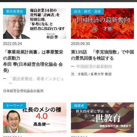
愛読者通信
経済・株式・資産
2022.05.24
2020.09.30
「事業発展計画書」は事業繁栄
第135話 「李克強指数」で中国
の原動力
の景気回復を検証する
牟田 學(日本経営合理化協会 会
中国経済の最新動向
長)
沈 才彬氏 / 多摩大学 教授
「愛読者通信」著者インタビュ
ー
日本経営合理化協会出版局
キーワード
後継者