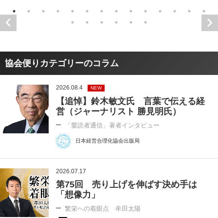
協会便りカテゴリーのコラム
2026.08.4
NEW
【追悼】鈴木敏文氏 言葉で伝える経
営（ジャーナリスト 勝見明氏）
「愛読者通信」著者インタビュー
日本経営合理化協会出版局
2026.07.17
第75回 売り上げを伸ばす決め手は
「想像力」
繁栄への着眼点 牟田太陽