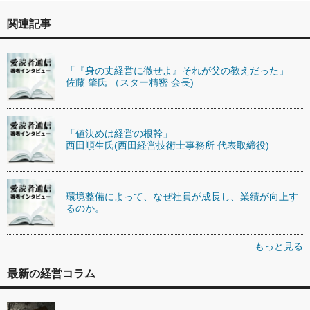
関連記事
「『身の丈経営に徹せよ』それが父の教えだった」
佐藤 肇氏 （スター精密 会長)
「値決めは経営の根幹」
西田順生氏(西田経営技術士事務所 代表取締役)
環境整備によって、なぜ社員が成長し、業績が向上す
るのか。
もっと見る
最新の経営コラム