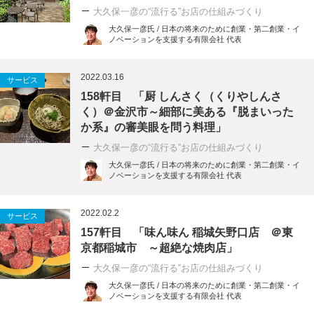
大久保一彦の“流行る”お店の仕組みづくり
大久保一彦氏 / 日本の将来のために創業・第二創業・イ
ノベーションを支援する有限会社 代表
2022.03.16
サービス
158軒目 「厨 しんさく（くりやしんさ
く）＠金沢市～細部に美ある『脱まいった
か系』の審美眼を問う料理」
大久保一彦の“流行る”お店の仕組みづくり
大久保一彦氏 / 日本の将来のために創業・第二創業・イ
ノベーションを支援する有限会社 代表
2022.02.2
サービス
157軒目 「味ん味ん 稲城矢野口店 ＠東
京都稲城市 ～超絶な焼肉店」
大久保一彦の“流行る”お店の仕組みづくり
大久保一彦氏 / 日本の将来のために創業・第二創業・イ
ノベーションを支援する有限会社 代表