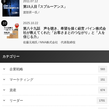
9
2011.07.12
第15人目 ｢スプルーアンス」
渡部昇一氏 /
10
2025.10.22
第八十九話 声を聴き、希望を描く経営 パイン株式会
社が教えてくれた「お客さまとのつながり」と「人を
信じる力」
佐藤元相氏 / NNA株式会社 代表取締役
カテゴリー
keyboard_arrow_down
企業戦略
593
keyboard_arrow_down
マーケティング
151
keyboard_arrow_down
資産
674
keyboard_arrow_down
リーダー
1701