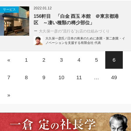
2022.01.12
サービス
156軒目 「白金 酉玉 本館 ＠東京都港
区 ～凄い種類の稀少部位」
大久保一彦の“流行る”お店の仕組みづくり
大久保一彦氏 / 日本の将来のために創業・第二創業・イ
ノベーションを支援する有限会社 代表
«
1
2
3
4
5
6
7
8
9
10
11
…
49
»