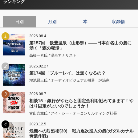
ランキング
日別
月別
本
収録物
1
2026.08.4
第157回 飯豊温泉（山形県）――日本百名山の麓に
湧く「森の秘湯」
高橋一喜氏 / 温泉アナリスト
2
2026.02.27
第174回「ブルーレイ」は無くなるの？
鴻池賢三氏 / オーディオビジュアル機器 評論家
3
2026.08.7
相談15：銀行がやたらと固定金利を勧めてきます！や
はり固定がよいのでしょうか！
古山喜章氏 / アイ・シー・オーコンサルティング社長
4
2023.12.5
危機への対処術(30) 戦力逐次投入の愚(ガダルカナル
奪還作戦)