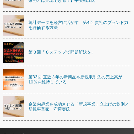
爆発》は実現できる！】平美都江氏
統計データを経営に活かす 第4回 貴社のブランド力
を評価する方法
第３回「８ステップで問題解決を」
第33回 直近３年の新商品や新規取引先の売上高が
10％を維持している
企業内起業を成功させる「新規事業」立上げの鉄則／
新規事業家 守屋実氏