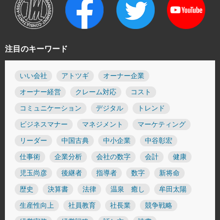
注目のキーワード
いい会社
アトツギ
オーナー企業
オーナー経営
クレーム対応
コスト
コミュニケーション
デジタル
トレンド
ビジネスマナー
マネジメント
マーケティング
リーダー
中国古典
中小企業
中谷彰宏
仕事術
企業分析
会社の数字
会計
健康
児玉尚彦
後継者
指導者
数字
新将命
歴史
決算書
法律
温泉 癒し
牟田太陽
生産性向上
社員教育
社長業
競争戦略