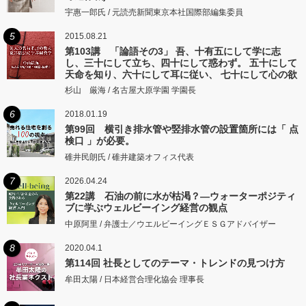
宇惠一郎氏 / 元読売新聞東京本社国際部編集委員
5
2015.08.21
第103講 「論語その3」 吾、十有五にして学に志
し、三十にして立ち、四十にして惑わず。 五十にして
天命を知り、六十にして耳に従い、 七十にして心の欲
するところに従いて矩をこえず。
杉山 厳海 / 名古屋大原学園 学園長
6
2018.01.19
第99回 横引き排水管や竪排水管の設置箇所には「 点
検口 」が必要。
碓井民朗氏 / 碓井建築オフィス代表
7
2026.04.24
第22講 石油の前に水が枯渇？―ウォーターポジティ
ブに学ぶウェルビーイング経営の観点
中原阿里 / 弁護士／ウエルビーイングＥＳＧアドバイザー
8
2020.04.1
第114回 社長としてのテーマ・トレンドの見つけ方
牟田太陽 / 日本経営合理化協会 理事長