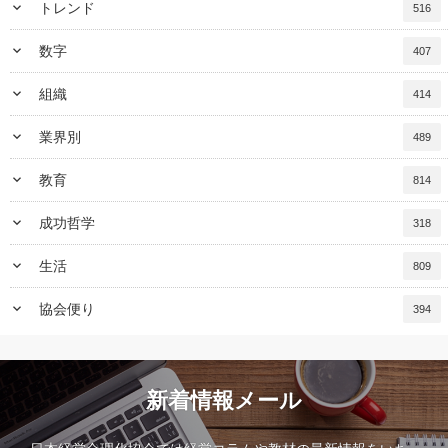
keyboard_arrow_down
トレンド
516
keyboard_arrow_down
数字
407
keyboard_arrow_down
組織
414
keyboard_arrow_down
業界別
489
keyboard_arrow_down
教育
814
keyboard_arrow_down
成功哲学
318
keyboard_arrow_down
生活
809
keyboard_arrow_down
協会便り
394
新着情報メール