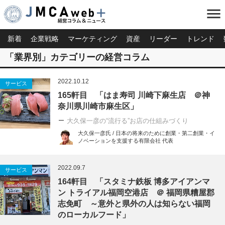
menu
新着
企業戦略
マーケティング
資産
リーダー
トレンド
「業界別」カテゴリーの経営コラム
2022.10.12
サービス
165軒目 「はま寿司 川崎下麻生店 ＠神
奈川県川崎市麻生区」
大久保一彦の“流行る”お店の仕組みづくり
大久保一彦氏 / 日本の将来のために創業・第二創業・イ
ノベーションを支援する有限会社 代表
2022.09.7
サービス
164軒目 「スタミナ鉄板 博多アイアンマ
ン トライアル福岡空港店 ＠ 福岡県糟屋郡
志免町 ～意外と県外の人は知らない福岡
のローカルフード」