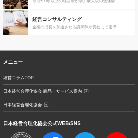
毎回600名以上の経営者が学ぶ最大級の勉強会
経営コンサルティング
企業の成長を加速させる講師陣が貴社にて指導
メニュー
経営コラムTOP
exit_to_app
日本経営合理化協会 商品・サービス案内
exit_to_app
日本経営合理化協会
日本経営合理化協会
公式WEB/SNS