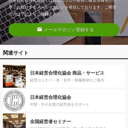
日本経営合理化協会では経営コラムや教材の最新情報をいち
早くお届けするメールマガジンを発信しております。ご希望
の方は下記よりご登録下さい。
email
メールマガジン登録する
関連サイト
日本経営合理化協会 商品・サービス
経営セミナー・本・音声・映像教材のご案内
日本経営合理化協会
中堅・中小企業の経営者をサポート
全国経営者セミナー