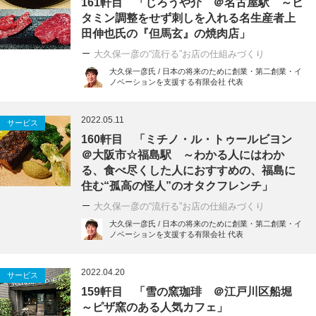
161軒目 「じろうや介 ＠名古屋駅 ～ビ
タミン調整をせず刺しを入れる名生産者上
田伸也氏の『但馬玄』の焼肉店」
大久保一彦の“流行る”お店の仕組みづくり
大久保一彦氏 / 日本の将来のために創業・第二創業・イ
ノベーションを支援する有限会社 代表
2022.05.11
サービス
160軒目 「ミチノ・ル・トゥールビヨン
＠大阪市☆福島駅 ～わかる人にはわか
る、食べ尽くした人におすすめの、福島に
住む“孤高の怪人”のオタクフレンチ」
大久保一彦の“流行る”お店の仕組みづくり
大久保一彦氏 / 日本の将来のために創業・第二創業・イ
ノベーションを支援する有限会社 代表
2022.04.20
サービス
159軒目 「雪の窯珈琲 ＠江戸川区船堀
～ピザ窯のある人気カフェ」