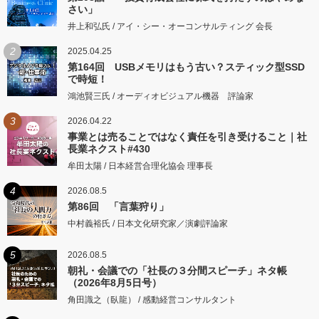
さい」
井上和弘氏 / アイ・シー・オーコンサルティング 会長
2
2025.04.25
第164回 USBメモリはもう古い？スティック型SSD
で時短！
鴻池賢三氏 / オーディオビジュアル機器 評論家
3
2026.04.22
事業とは売ることではなく責任を引き受けること｜社
長業ネクスト#430
牟田太陽 / 日本経営合理化協会 理事長
4
2026.08.5
第86回 「言葉狩り」
中村義裕氏 / 日本文化研究家／演劇評論家
5
2026.08.5
朝礼・会議での「社長の３分間スピーチ」ネタ帳
（2026年8月5日号）
角田識之（臥龍） / 感動経営コンサルタント