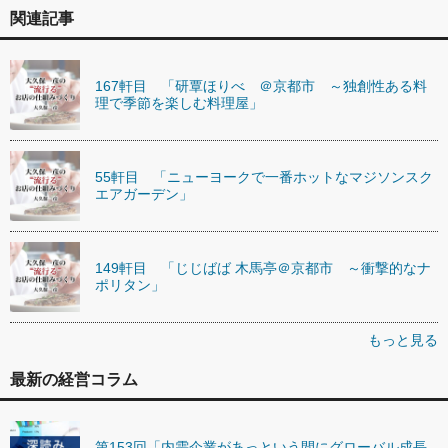
関連記事
167軒目 「研覃ほりべ ＠京都市 ～独創性ある料
理で季節を楽しむ料理屋」
55軒目 「ニューヨークで一番ホットなマジソンスク
エアガーデン」
149軒目 「じじばば 木馬亭＠京都市 ～衝撃的なナ
ポリタン」
もっと見る
最新の経営コラム
第153回「内需企業があっという間にグローバル成長