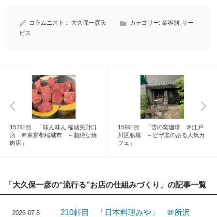
コラムニスト：
大久保一彦氏
カテゴリー:
業界別
,
サー
ビス
157軒目 「味ん味ん 稲城矢野口
159軒目 「雪の窯珈琲 ＠江戸
店 ＠東京都稲城市 ～超絶な焼
川区船堀 ～ピザ窯のある人気カ
肉店」
フェ」
「大久保一彦の“流行る”お店の仕組みづくり」の記事一覧
210軒目 「日本料理みや」 ＠所沢
2026.07.8