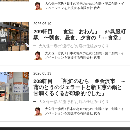
大久保一彦氏 / 日本の将来のために創業・第二創業・イ
ノベーションを支援する有限会社 代表
2026.06.10
209軒目 「食堂 おわん」 @呉服町
駅 〜朝食、昼食、夕食の「○○食堂」
大久保一彦の“流行る”お店の仕組みづくり
大久保一彦氏 / 日本の将来のために創業・第二創業・イ
ノベーションを支援する有限会社 代表
2026.05.13
208軒目 「割鮮のむら ＠金沢市 ～
蕗のとうのジェラートと新玉葱の鍋と
甘鯛くるくるが印象的でした」
大久保一彦の“流行る”お店の仕組みづくり
大久保一彦氏 / 日本の将来のために創業・第二創業・イ
ノベーションを支援する有限会社 代表