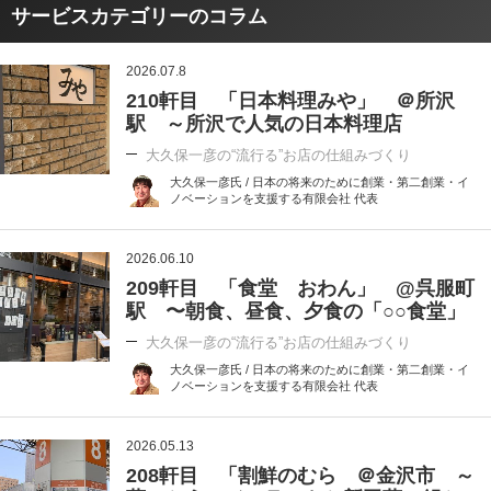
サービスカテゴリーのコラム
2026.07.8
210軒目 「日本料理みや」 ＠所沢
駅 ～所沢で人気の日本料理店
大久保一彦の“流行る”お店の仕組みづくり
大久保一彦氏 / 日本の将来のために創業・第二創業・イ
ノベーションを支援する有限会社 代表
2026.06.10
209軒目 「食堂 おわん」 @呉服町
駅 〜朝食、昼食、夕食の「○○食堂」
大久保一彦の“流行る”お店の仕組みづくり
大久保一彦氏 / 日本の将来のために創業・第二創業・イ
ノベーションを支援する有限会社 代表
2026.05.13
208軒目 「割鮮のむら ＠金沢市 ～