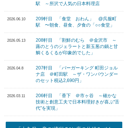
駅 ～所沢で人気の日本料理店
209軒目 「食堂 おわん」 @呉服町
2026.06.10
駅 〜朝食、昼食、夕食の「○○食堂」
208軒目 「割鮮のむら ＠金沢市 ～
2026.05.13
蕗のとうのジェラートと新玉葱の鍋と甘
鯛くるくるが印象的でした」
207軒目 「バーガーキング 町田ジョル
2026.04.8
ナ店 ＠町田駅 ～ザ・ワンパウンダー
のセット税込2,690円」
206軒目 「香下 ＠市ヶ谷 ～確かな
2026.03.11
技術と創意工夫で日本料理好きが喜ぶ“舌
代”を実現」