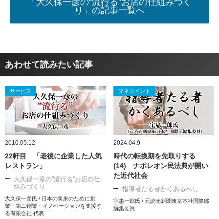
「大久保一彦の“流行る”お店の仕組みづく
り」の記事一覧へ
あわせて読みたい記事
サービス
マネジメント
2010.05.12
2024.04.9
22軒目 「老後に企業した人気
時代の転換期を先取りする
レストラン」
(14) ナポレオン民法典が開い
た近代社会
大久保一彦の“流行る”お店の仕
組みづくり
指導者たる者かくあるべし
大久保一彦氏 / 日本の将来のために創
宇惠一郎氏 / 元読売新聞東京本社国際部
業・第二創業・イノベーションを支援す
編集委員
る有限会社 代表