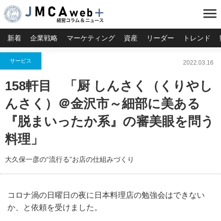
menu
新着
企業戦略
マーケティング
資産
リーダー
トレンド
サービス
2022.03.16
158軒目 「厨 しんさく（くりやし
んさく）＠金沢市～細部に美ある
『脱まいったか系』の審美眼を問う
料理」
大久保一彦の“流行る”お店の仕組みづくり
コロナ渦の日曜日の夜に日本料理店の勉強会はできない
か、と依頼を受けました。