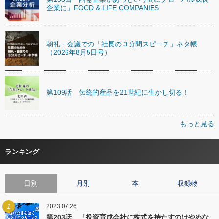
企業に」FOOD & LIFE COMPANIES
朝礼・会議での「社長の３分間スピーチ」ネタ帳
（2026年8月5日号）
第109話 伝統的産品を21世紀に生かし切る！
もっと見る
ランキング
日別
月別
本
収録物
1
2023.07.26
第203話 「投資育成会社に株式を持たすのはやめな