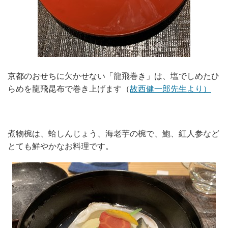
京都のおせちに欠かせない「龍飛巻き」は、塩でしめたひ
らめを龍飛昆布で巻き上げます（
故西健一郎先生より）
煮物椀は、蛤しんじょう、海老芋の椀で、鮑、紅人参など
とても鮮やかなお料理です。