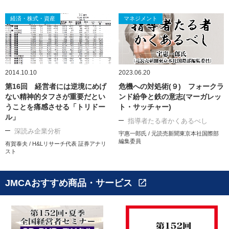
経済・株式・資産
マネジメント
2014.10.10
2023.06.20
第16回 経営者には逆境にめげ
危機への対処術(９) フォークラ
ない精神的タフさが重要だとい
ンド紛争と鉄の意志(マーガレッ
うことを痛感させる「トリドー
ト・サッチャー)
ル」
指導者たる者かくあるべし
深読み企業分析
宇惠一郎氏 / 元読売新聞東京本社国際部
編集委員
有賀泰夫 / H&Lリサーチ代表 証券アナリ
スト
JMCAおすすめ商品・サービス
open_in_new