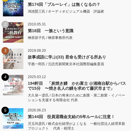
第174回「ブルーレイ」は無くなるの？
鴻池賢三氏 / オーディオビジュアル機器 評論家
2
2010.05.31
第18回 一族という意識
榊原節子氏 / 榊原事務所代表
3
2019.08.20
故事成語に学ぶ(33) 君命も受けざる所あり
宇惠一郎氏 / 元読売新聞東京本社国際部編集委員
4
2025.03.12
194軒目 「炭焼き鰻 かわ富士 @湘南台駅からバス
で15分 〜焼き名人の鰻を求めて藤沢市まで」
大久保一彦氏 / 日本の将来のために創業・第二創業・イノベー
ションを支援する有限会社 代表
5
2026.06.23
第144回 役員退職金支給の5年ルールに注意！
児玉尚彦氏 / 株式会社経理がよくなる 一般社団法人経理革新
プロジェクト 代表・税理士