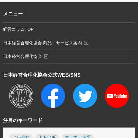
メニュー
経営コラムTOP
exit_to_app
日本経営合理化協会 商品・サービス案内
exit_to_app
日本経営合理化協会
日本経営合理化協会
公式WEB/SNS
注目のキーワード
いい会社
アトツギ
オーナー企業