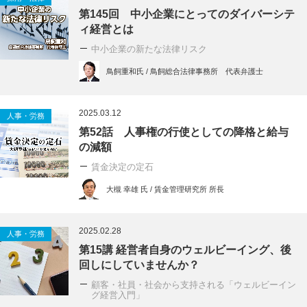
第145回 中小企業にとってのダイバーシテ
ィ経営とは
中小企業の新たな法律リスク
鳥飼重和氏 / 鳥飼総合法律事務所 代表弁護士
2025.03.12
人事・労務
第52話 人事権の行使としての降格と給与
の減額
賃金決定の定石
大槻 幸雄 氏 / 賃金管理研究所 所長
2025.02.28
人事・労務
第15講 経営者自身のウェルビーイング、後
回しにしていませんか？
顧客・社員・社会から支持される「ウェルビーイン
グ経営入門」