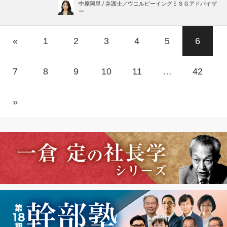
中原阿里 / 弁護士／ウエルビーイングＥＳＧアドバイザ
ー
«
1
2
3
4
5
6
7
8
9
10
11
…
42
»