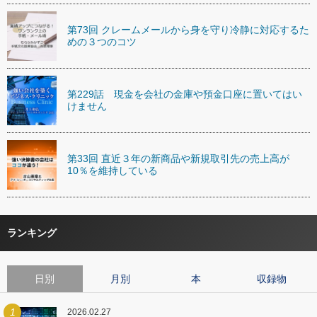
第73回 クレームメールから身を守り冷静に対応するた
めの３つのコツ
第229話 現金を会社の金庫や預金口座に置いてはい
けません
第33回 直近３年の新商品や新規取引先の売上高が
10％を維持している
ランキング
日別
月別
本
収録物
1
2026.02.27