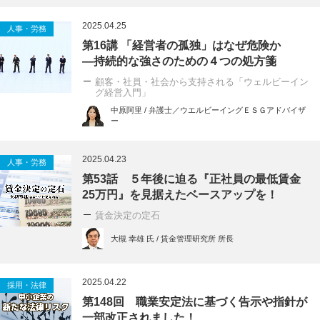
2025.04.25
人事・労務
第16講 「経営者の孤独」はなぜ危険か
―持続的な強さのための４つの処方箋
顧客・社員・社会から支持される「ウェルビーイン
グ経営入門」
中原阿里 / 弁護士／ウエルビーイングＥＳＧアドバイザ
ー
2025.04.23
人事・労務
第53話 ５年後に迫る『正社員の最低賃金
25万円』を見据えたベースアップを！
賃金決定の定石
大槻 幸雄 氏 / 賃金管理研究所 所長
2025.04.22
採用・法律
第148回 職業安定法に基づく告示や指針が
一部改正されました！