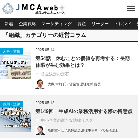
menu
新着
企業戦略
マーケティング
資産
リーダー
トレンド
「組織」カテゴリーの経営コラム
2025.05.14
人事・労務
第54話 休むことの価値を再考する：長期
休暇が生む効果とは？
賃金決定の定石
大槻 幸雄 氏 / 賃金管理研究所 所長
2025.05.13
採用・法律
第149回 生成AIの業務活用する際の留意点
中小企業の新たな法律リスク
鳥飼重和氏 / 鳥飼総合法律事務所 代表弁護士