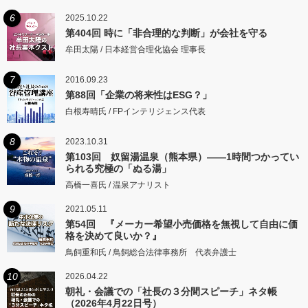
6
2025.10.22
第404回 時に「非合理的な判断」が会社を守る
牟田太陽 / 日本経営合理化協会 理事長
7
2016.09.23
第88回「企業の将来性はESG？」
白根寿晴氏 / FPインテリジェンス代表
8
2023.10.31
第103回 奴留湯温泉（熊本県）――1時間つかってい
られる究極の「ぬる湯」
高橋一喜氏 / 温泉アナリスト
9
2021.05.11
第54回 『メーカー希望小売価格を無視して自由に価
格を決めて良いか？』
鳥飼重和氏 / 鳥飼総合法律事務所 代表弁護士
10
2026.04.22
朝礼・会議での「社長の３分間スピーチ」ネタ帳
（2026年4月22日号）