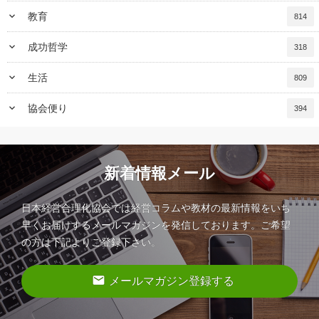
keyboard_arrow_down
教育
814
keyboard_arrow_down
成功哲学
318
keyboard_arrow_down
生活
809
keyboard_arrow_down
協会便り
394
新着情報メール
日本経営合理化協会では経営コラムや教材の最新情報をいち
早くお届けするメールマガジンを発信しております。ご希望
の方は下記よりご登録下さい。
email
メールマガジン登録する