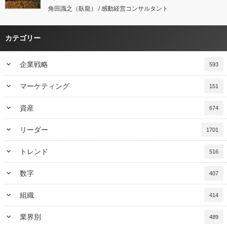
角田識之（臥龍） / 感動経営コンサルタント
カテゴリー
keyboard_arrow_down
企業戦略
593
keyboard_arrow_down
マーケティング
151
keyboard_arrow_down
資産
674
keyboard_arrow_down
リーダー
1701
keyboard_arrow_down
トレンド
516
keyboard_arrow_down
数字
407
keyboard_arrow_down
組織
414
keyboard_arrow_down
業界別
489