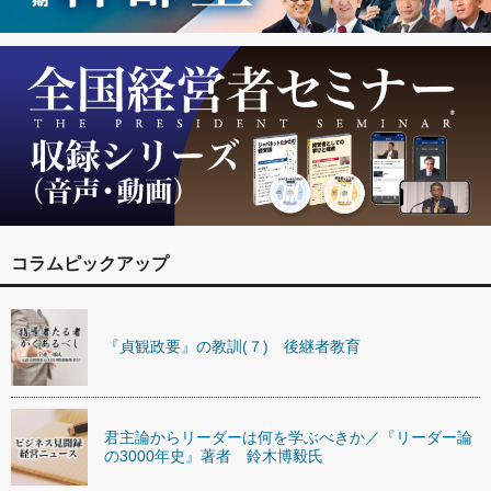
コラムピックアップ
『貞観政要』の教訓(７) 後継者教育
君主論からリーダーは何を学ぶべきか／『リーダー論
の3000年史』著者 鈴木博毅氏