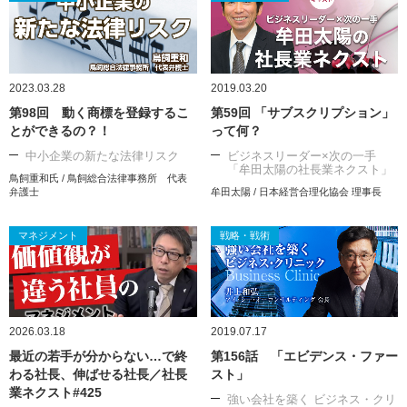
2023.03.28
2019.03.20
第98回 動く商標を登録するこ
第59回 「サブスクリプション」
とができるの？！
って何？
中小企業の新たな法律リスク
ビジネスリーダー×次の一手
「牟田太陽の社長業ネクスト」
鳥飼重和氏 / 鳥飼総合法律事務所 代表
弁護士
牟田太陽 / 日本経営合理化協会 理事長
マネジメント
戦略・戦術
2026.03.18
2019.07.17
最近の若手が分からない…で終
第156話 「エビデンス・ファー
わる社長、伸ばせる社長／社長
スト」
業ネクスト#425
強い会社を築く ビジネス・クリ