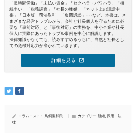
「長時間労働」「未払い賃金」「セクハラ・パワハラ」「相
続争い」「税務調査」「社長の離婚」「ネット上の誹謗中
傷」「日本版 司法取引」「集団訴訟」･･･など、本書は、さ
まざまな経営トラブルから、会社と社長個人を守るために必
要な「事前対応」と「事後対応」の実務を、中小企業や社長
個人に実際にあったトラブル事例を中心に解説します。
法律知識がなくても、読みすすめるうちに、自然と社長とし
ての危機対応力が磨かれていきます。
open_in_new
詳細を見る
コラムニスト：
鳥飼重和氏
カテゴリー:
組織
,
採用・法
律