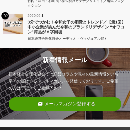
竹内・箱田・杉山氏 / 株式会社カデナクリエイト／編集プロダ
クション
10
2020.05.1
3分でつかむ！令和女子の消費とトレンド／【第1回】
中小企業が挑んだ令和のブランドリデザイン “オワコ
ン”商品がＶ字回復
日本経営合理化協会オーディオ・ヴィジュアル局 /
新着情報メール
日本経営合理化協会では経営コラムや教材の最新情報をいち
早くお届けするメールマガジンを発信しております。ご希望
の方は下記よりご登録下さい。
email
メールマガジン登録する