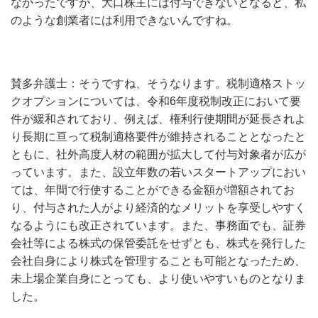
なかったですが、大口株主には付与できないとなると、私
のような創業者には利用できないんですね。
賛多弁護士：そうですね、そうなります。税制適格ストッ
クオプションについては、令和6年度税制改正において要
件が緩和されており、例えば、権利行使期間が延長されよ
り長期に亘って税制適格要件が維持されることとなったと
ともに、社外高度人材の範囲が拡大して付与対象者が広が
っています。また、設立年数の若いスタートアップにおい
ては、年間で行使することができる金額が増額されてお
り、付与された人がより経済的なメリットを享受しやすく
なるようにも改正されています。また、事務面でも、証券
会社等による株式の保管委託をせずとも、株式を発行した
会社自身により株式を管理することも可能となったため、
未上場企業自身にとっても、より使いやすいものとなりま
した。