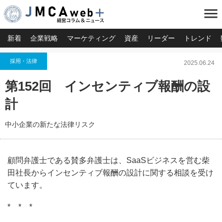
menu
新着
企業戦略
マーケティング
資産
リーダー
トレンド
採用・法律
2025.06.24
第152回 インセンティブ報酬の設
計
中小企業の新たな法律リスク
顧問弁護士である賛多弁護士は、SaaSビジネスを営む柴
田社長からインセンティブ報酬の設計に関する相談を受け
ています。
* * *