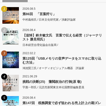
1
2026.08.5
第86回 「言葉狩り」
中村義裕氏 / 日本文化研究家／演劇評論家
2
2026.08.4
【追悼】鈴木敏文氏 言葉で伝える経営（ジャーナリ
スト 勝見明氏）
日本経営合理化協会出版局 /
3
2022.02.2
第125回「USBメモリの音声データをスマホに取り込
む方法」
鴻池賢三氏 / オーディオビジュアル機器 評論家
4
2021.06.29
挑戦の決断(25) 藩閥政治の打倒(原 敬)
宇惠一郎氏 / 元読売新聞東京本社国際部編集委員
5
2026.08.4
第147回 税務調査で必ず狙われる売上計上の期ズレ