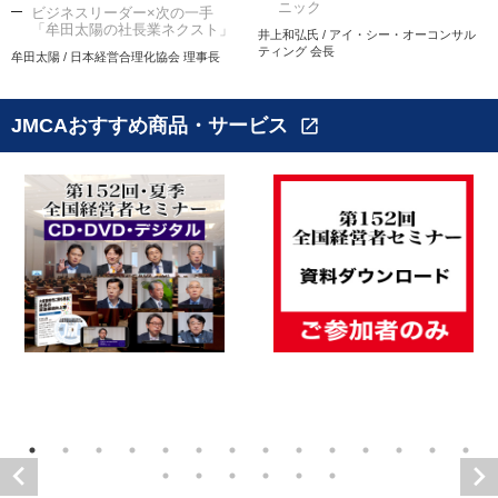
ニック
ビジネスリーダー×次の一手
「牟田太陽の社長業ネクスト」
井上和弘氏 / アイ・シー・オーコンサル
ティング 会長
牟田太陽 / 日本経営合理化協会 理事長
JMCAおすすめ商品・サービス
open_in_new