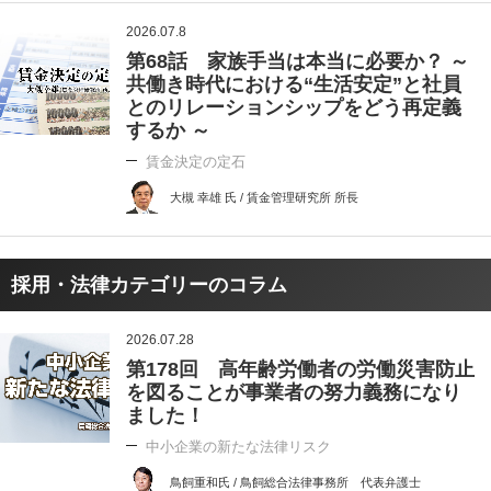
2026.07.8
第68話 家族手当は本当に必要か？ ～
共働き時代における“生活安定”と社員
とのリレーションシップをどう再定義
するか ～
賃金決定の定石
大槻 幸雄 氏 / 賃金管理研究所 所長
採用・法律カテゴリーのコラム
2026.07.28
第178回 高年齢労働者の労働災害防止
を図ることが事業者の努力義務になり
ました！
中小企業の新たな法律リスク
鳥飼重和氏 / 鳥飼総合法律事務所 代表弁護士