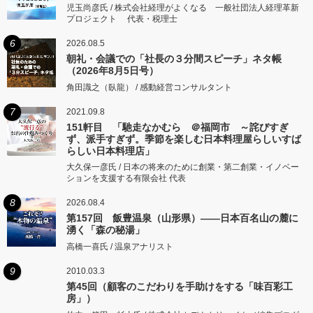
児玉尚彦氏 / 株式会社経理がよくなる 一般社団法人経理革新
プロジェクト 代表・税理士
6
2026.08.5
朝礼・会議での「社長の３分間スピーチ」ネタ帳
（2026年8月5日号）
角田識之（臥龍） / 感動経営コンサルタント
7
2021.09.8
151軒目 「馳走なかむら ＠福岡市 ～詫びすぎ
ず、派手すぎず。季節を楽しむ日本料理屋らしいすば
らしい日本料理店」
大久保一彦氏 / 日本の将来のために創業・第二創業・イノベー
ションを支援する有限会社 代表
8
2026.08.4
第157回 飯豊温泉（山形県）――日本百名山の麓に
湧く「森の秘湯」
高橋一喜氏 / 温泉アナリスト
9
2010.03.3
第45回（顧客のこだわりを手助けをする「味百彩工
房」）