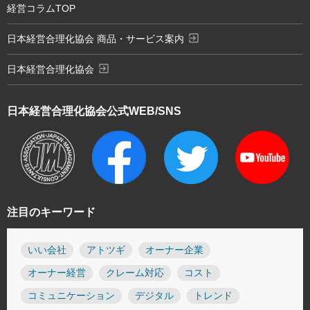
経営コラムTOP
exit_to_app
日本経営合理化協会 商品・サービス案内
exit_to_app
日本経営合理化協会
日本経営合理化協会
公式WEB/SNS
注目のキーワード
いい会社
アトツギ
オーナー企業
オーナー経営
クレーム対応
コスト
コミュニケーション
デジタル
トレンド