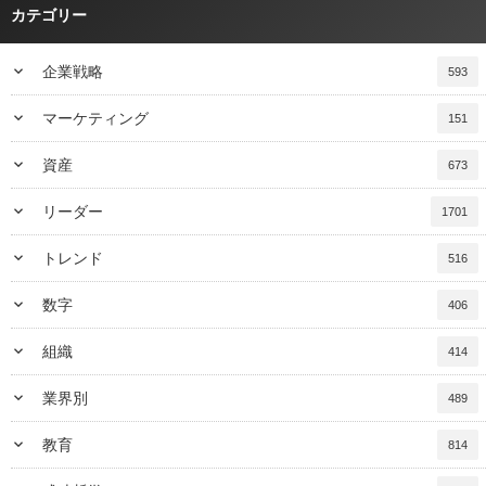
カテゴリー
keyboard_arrow_down
企業戦略
593
keyboard_arrow_down
マーケティング
151
keyboard_arrow_down
資産
673
keyboard_arrow_down
リーダー
1701
keyboard_arrow_down
トレンド
516
keyboard_arrow_down
数字
406
keyboard_arrow_down
組織
414
keyboard_arrow_down
業界別
489
keyboard_arrow_down
教育
814