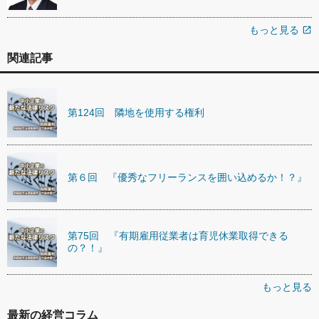
もっと見る
open_in_new
関連記事
第124回 隣地を使用する権利
第６回 『優秀なフリーランスを囲い込めるか！？』
第75回 『有期雇用従業者は育児休業取得できる
の？！』
もっと見る
最新の経営コラム