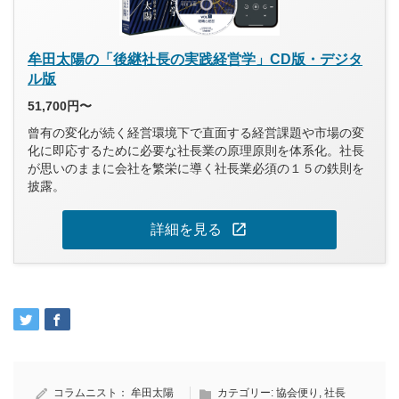
牟田太陽の「後継社長の実践経営学」CD版・デジタ
ル版
51,700円〜
曾有の変化が続く経営環境下で直面する経営課題や市場の変
化に即応するために必要な社長業の原理原則を体系化。社長
が思いのままに会社を繁栄に導く社長業必須の１５の鉄則を
披露。
open_in_new
詳細を見る
コラムニスト：
牟田太陽
カテゴリー:
協会便り
,
社長