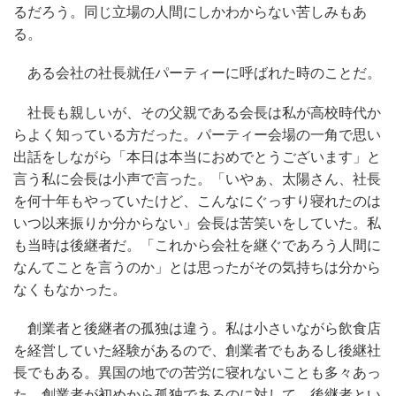
るだろう。同じ立場の人間にしかわからない苦しみもあ
る。
ある会社の社長就任パーティーに呼ばれた時のことだ。
社長も親しいが、その父親である会長は私が高校時代か
らよく知っている方だった。パーティー会場の一角で思い
出話をしながら「本日は本当におめでとうございます」と
言う私に会長は小声で言った。「いやぁ、太陽さん、社長
を何十年もやっていたけど、こんなにぐっすり寝れたのは
いつ以来振りか分からない」会長は苦笑いをしていた。私
も当時は後継者だ。「これから会社を継ぐであろう人間に
なんてことを言うのか」とは思ったがその気持ちは分から
なくもなかった。
創業者と後継者の孤独は違う。私は小さいながら飲食店
を経営していた経験があるので、創業者でもあるし後継社
長でもある。異国の地での苦労に寝れないことも多々あっ
た。創業者が初めから孤独であるのに対して、後継者とい