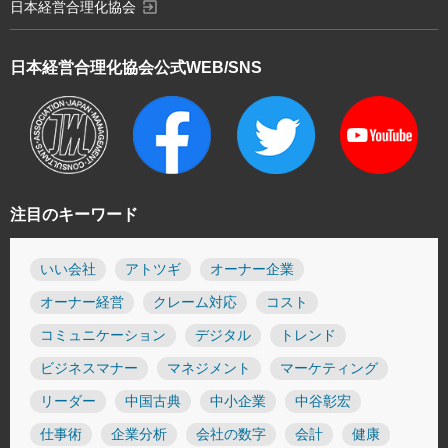
exit_to_app
日本経営合理化協会
日本経営合理化協会
公式WEB/SNS
注目のキーワード
いい会社
アトツギ
オーナー企業
オーナー経営
クレーム対応
コスト
コミュニケーション
デジタル
トレンド
ビジネスマナー
マネジメント
マーケティング
リーダー
中国古典
中小企業
中谷彰宏
仕事術
企業分析
会社の数字
会計
健康