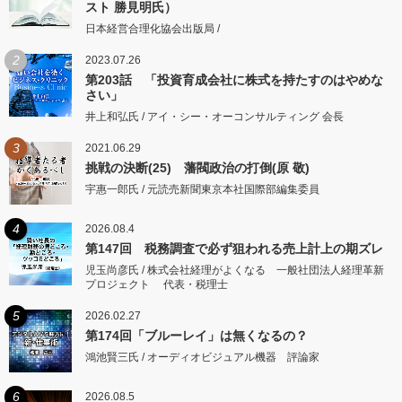
スト 勝見明氏）
日本経営合理化協会出版局 /
2
2023.07.26
第203話 「投資育成会社に株式を持たすのはやめな
さい」
井上和弘氏 / アイ・シー・オーコンサルティング 会長
3
2021.06.29
挑戦の決断(25) 藩閥政治の打倒(原 敬)
宇惠一郎氏 / 元読売新聞東京本社国際部編集委員
4
2026.08.4
第147回 税務調査で必ず狙われる売上計上の期ズレ
児玉尚彦氏 / 株式会社経理がよくなる 一般社団法人経理革新
プロジェクト 代表・税理士
5
2026.02.27
第174回「ブルーレイ」は無くなるの？
鴻池賢三氏 / オーディオビジュアル機器 評論家
6
2026.08.5