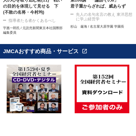
人の心を取り込む術(11) 戦い
第108講 「論語その8」
の目的を体現して見せる 下
君子重からざれば、威あらず
(不敗の名将・今村均)
先人の名句名言の教え 東洋思想
に学ぶ経営学
指導者たる者かくあるべし
杉山 厳海 / 名古屋大原学園 学園長
宇惠一郎氏 / 元読売新聞東京本社国際部
編集委員
JMCAおすすめ商品・サービス
open_in_new