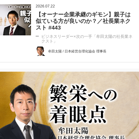
2026.07.22
【オーナー企業承継のギモン】親子は
似ている方が良いのか？／社長業ネク
スト #443
ビジネスリーダー×次の一手「牟田太陽の社長業ネ
クスト」
牟田太陽 / 日本経営合理化協会 理事長