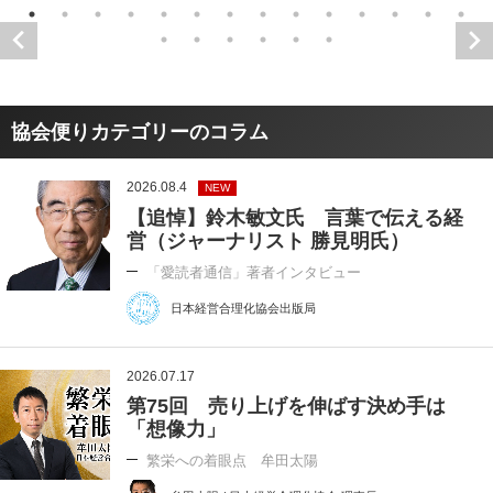
協会便りカテゴリーのコラム
2026.08.4
NEW
【追悼】鈴木敏文氏 言葉で伝える経
営（ジャーナリスト 勝見明氏）
「愛読者通信」著者インタビュー
日本経営合理化協会出版局
2026.07.17
第75回 売り上げを伸ばす決め手は
「想像力」
繁栄への着眼点 牟田太陽