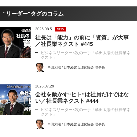
"リーダー"タグのコラム
2026.08.5
NEW
社長は「能力」の前に「資質」が大事
／社長業ネクスト #445
ビジネスリーダー×次の一手「牟田太陽の社長業ネ
クスト」
牟田太陽 / 日本経営合理化協会 理事長
2026.07.29
会社を動かす“ヒト”は社員だけではな
い／社長業ネクスト #444
ビジネスリーダー×次の一手「牟田太陽の社長業ネ
クスト」
牟田太陽 / 日本経営合理化協会 理事長