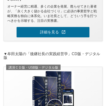
オーナー経営に精通、多くの企業を発展、甦らせてきた著者
が、「永く大きく儲かる会社づくり」に必須の事業哲学と戦
略実務を独自に体系化。いま社長として、どういう手を打つ
べきかを示唆する、注目の実務書。
open_in_new
詳細を見る
▼牟田太陽の「後継社長の実践経営学」CD版・デジタル
版
講演ＣＤ版・USB版・デジタル版