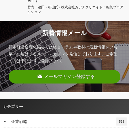
房」）
竹内・箱田・杉山氏 / 株式会社カデナクリエイト／編集プロダ
クション
新着情報メール
日本経営合理化協会では経営コラムや教材の最新情報をいち
早くお届けするメールマガジンを発信しております。ご希望
の方は下記よりご登録下さい。
email
メールマガジン登録する
カテゴリー
keyboard_arrow_down
企業戦略
593