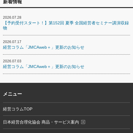
新着情報
2026.07.28
【予約受付スタート！】第152回 夏季 全国経営者セミナー講演収録
物
2026.07.17
経営コラム「JMCAweb＋」更新のお知らせ
2026.07.03
経営コラム「JMCAweb＋」更新のお知らせ
メニュー
経営コラムTOP
exit_to_app
日本経営合理化協会 商品・サービス案内