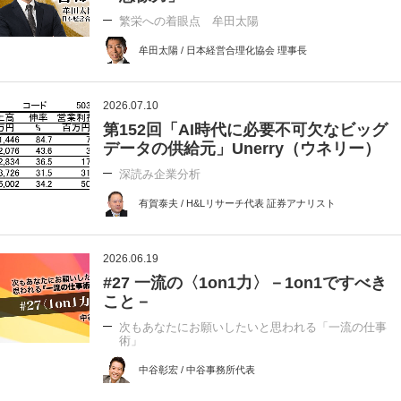
繁栄への着眼点 牟田太陽
牟田太陽 / 日本経営合理化協会 理事長
2026.07.10
第152回「AI時代に必要不可欠なビッグ
データの供給元」Unerry（ウネリー）
深読み企業分析
有賀泰夫 / H&Lリサーチ代表 証券アナリスト
2026.06.19
#27 一流の〈1on1力〉－1on1ですべき
こと－
次もあなたにお願いしたいと思われる「一流の仕事
術」
中谷彰宏 / 中谷事務所代表