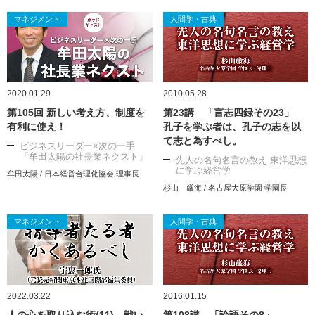
マネジメント
人間学・古典
2020.01.29
2010.05.28
第105回 新しい考え方、制度を
第23講 「言志四録その23」
有利に使え！
孔子を学ぶ者は、孔子の志を以
て志と為すべし。
ビジネスリーダー×次の一手
「牟田太陽の社長業ネクスト」
先人の名句名言の教え 東洋思想
に学ぶ経営学
牟田太陽 / 日本経営合理化協会 理事長
杉山 厳海 / 名古屋大原学園 学園長
マネジメント
人間学・古典
2022.03.22
2016.01.15