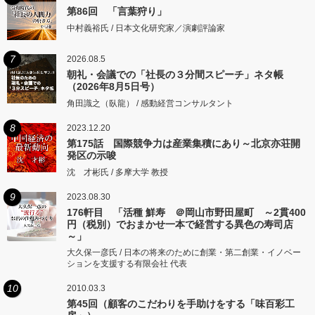
第86回 「言葉狩り」
中村義裕氏 / 日本文化研究家／演劇評論家
7
2026.08.5
朝礼・会議での「社長の３分間スピーチ」ネタ帳
（2026年8月5日号）
角田識之（臥龍） / 感動経営コンサルタント
8
2023.12.20
第175話 国際競争力は産業集積にあり～北京亦荘開
発区の示唆
沈 才彬氏 / 多摩大学 教授
9
2023.08.30
176軒目 「活種 鮮寿 ＠岡山市野田屋町 ～2貫400
円（税別）でおまかせ一本で経営する異色の寿司店
～」
大久保一彦氏 / 日本の将来のために創業・第二創業・イノベー
ションを支援する有限会社 代表
10
2010.03.3
第45回（顧客のこだわりを手助けをする「味百彩工