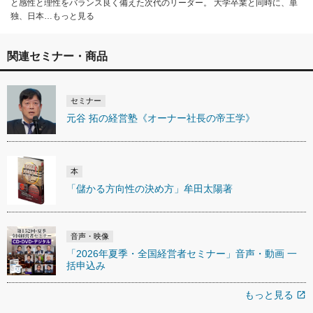
と感性と理性をバランス良く備えた次代のリーダー。 大学卒業と同時に、単
独、日本…もっと見る
関連セミナー・商品
セミナー
元谷 拓の経営塾《オーナー社長の帝王学》
本
「儲かる方向性の決め方」牟田太陽著
音声・映像
「2026年夏季・全国経営者セミナー」音声・動画 一
括申込み
もっと見る
open_in_new