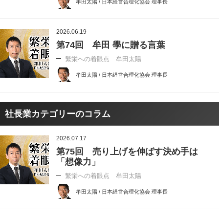
牟田太陽 / 日本経営合理化協会 理事長
2026.06.19
第74回 牟田 學に贈る言葉
繁栄への着眼点 牟田太陽
牟田太陽 / 日本経営合理化協会 理事長
社長業カテゴリーのコラム
2026.07.17
第75回 売り上げを伸ばす決め手は
「想像力」
繁栄への着眼点 牟田太陽
牟田太陽 / 日本経営合理化協会 理事長