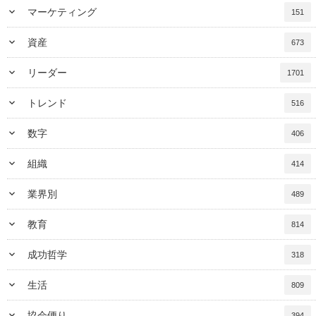
keyboard_arrow_down
マーケティング
151
keyboard_arrow_down
資産
673
keyboard_arrow_down
リーダー
1701
keyboard_arrow_down
トレンド
516
keyboard_arrow_down
数字
406
keyboard_arrow_down
組織
414
keyboard_arrow_down
業界別
489
keyboard_arrow_down
教育
814
keyboard_arrow_down
成功哲学
318
keyboard_arrow_down
生活
809
keyboard_arrow_down
協会便り
394