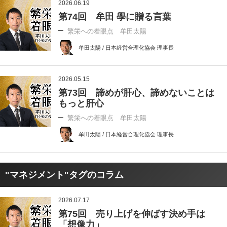
2026.06.19
第74回 牟田 學に贈る言葉
繁栄への着眼点 牟田太陽
牟田太陽 / 日本経営合理化協会 理事長
2026.05.15
第73回 諦めが肝心、諦めないことは
もっと肝心
繁栄への着眼点 牟田太陽
牟田太陽 / 日本経営合理化協会 理事長
"マネジメント"タグのコラム
2026.07.17
第75回 売り上げを伸ばす決め手は
「想像力」