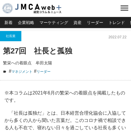
menu
新着
企業戦略
マーケティング
資産
リーダー
トレンド
社長業
2022.07.22
第27回 社長と孤独
繁栄への着眼点 牟田太陽
#
#
マネジメント
リーダー
※本コラムは2021年6月の繁栄への着眼点を掲載したもの
です。
「社長は孤独だ」とは、日本経営合理化協会に入協して
から多くの人から聞いた言葉だ。このコロナ禍で相談でき
る人も不在で、寝れない日々を過ごしている社長も多くい