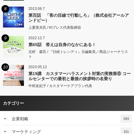
8
2013.06.7
第百話 「客の目線で行動しろ」（株式会社アールア
ンドビー）
上妻英夫氏 / KIプレス代表取締役
9
2022.12.7
第65話 答えは自身のなかにある！
北村 森氏 / 『日経トレンディ』元編集長／商品ジャーナリス
ト
10
2023.05.12
第19講 カスタマーハラスメント対策の実務策⑥ コー
ルセンターでの最初と最後の挨拶時の名乗り
中村友妃子 / カスタマーケアプラン代表
カテゴリー
keyboard_arrow_down
企業戦略
593
keyboard_arrow_down
マーケティング
151