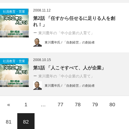
2008.11.12
社員教育・営業
第2話 「任すから任せるに足りる人を創
れ！」
東川鷹年の「中小企業の人育て」
東川鷹年氏 / 「自創経営」の創始者
2008.10.15
社員教育・営業
第1話 「人こそすべて、人が企業」
東川鷹年の「中小企業の人育て」
東川鷹年氏 / 「自創経営」の創始者
«
1
…
77
78
79
80
81
82