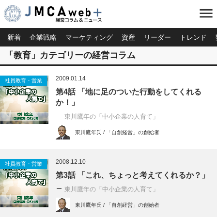
menu
新着
企業戦略
マーケティング
資産
リーダー
トレンド
「教育」カテゴリーの経営コラム
2009.01.14
社員教育・営業
第4話 「地に足のついた行動をしてくれる
か！」
東川鷹年の「中小企業の人育て」
東川鷹年氏 / 「自創経営」の創始者
2008.12.10
社員教育・営業
第3話 「これ、ちょっと考えてくれるか？」
東川鷹年の「中小企業の人育て」
東川鷹年氏 / 「自創経営」の創始者