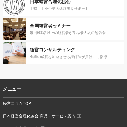
日本経営合理化協会
中堅・中小企業の経営者をサポート
全国経営者セミナー
毎回600名以上の経営者が学ぶ最大級の勉強会
経営コンサルティング
企業の成長を加速させる講師陣が貴社にて指導
メニュー
経営コラムTOP
exit_to_app
日本経営合理化協会 商品・サービス案内