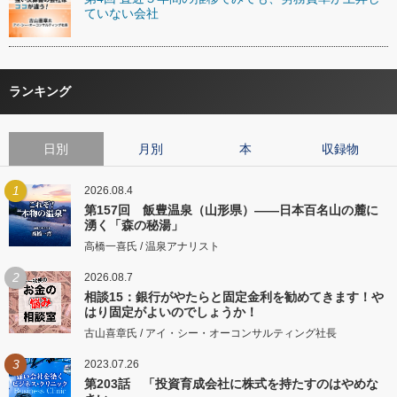
ていない会社
ランキング
日別
月別
本
収録物
1
2026.08.4
第157回 飯豊温泉（山形県）――日本百名山の麓に
湧く「森の秘湯」
高橋一喜氏 / 温泉アナリスト
2
2026.08.7
相談15：銀行がやたらと固定金利を勧めてきます！や
はり固定がよいのでしょうか！
古山喜章氏 / アイ・シー・オーコンサルティング社長
3
2023.07.26
第203話 「投資育成会社に株式を持たすのはやめな