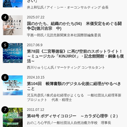
さい」
井上和弘氏 / アイ・シー・オーコンサルティング 会長
4
2025.07.22
国のかたち、組織のかたち(56) 米価安定をめぐる闘
争②(徳川吉宗 中)
宇惠一郎氏 / 元読売新聞東京本社国際部編集委員
5
2017.06.9
第78回《二宮尊徳翁》に再び空前のスポットライト！
～ミュージカル「KINJIRO!」・記念館開館・銅像も復
活～
西川りゅうじん氏 / マーケティング コンサルタント
6
2024.10.15
第104回 帳簿書類のデジタル化後に経理がやるべき
こと
児玉尚彦氏 / 株式会社経理がよくなる 一般社団法人経理革新
プロジェクト 代表・税理士
7
2011.07.12
第48号 ボディサイコロジー ～カラダ心理学（２）
おのころ心平氏 / 一般社団法人自然治癒力学校 理事長