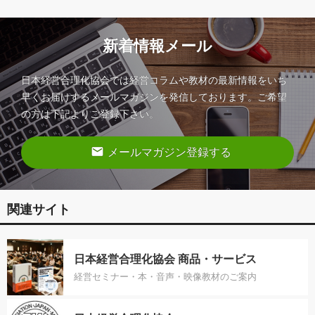
新着情報メール
日本経営合理化協会では経営コラムや教材の最新情報をいち
早くお届けするメールマガジンを発信しております。ご希望
の方は下記よりご登録下さい。
email
メールマガジン登録する
関連サイト
日本経営合理化協会 商品・サービス
経営セミナー・本・音声・映像教材のご案内