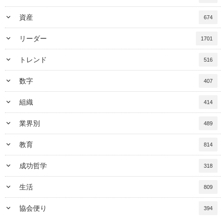
keyboard_arrow_down
資産
674
keyboard_arrow_down
リーダー
1701
keyboard_arrow_down
トレンド
516
keyboard_arrow_down
数字
407
keyboard_arrow_down
組織
414
keyboard_arrow_down
業界別
489
keyboard_arrow_down
教育
814
keyboard_arrow_down
成功哲学
318
keyboard_arrow_down
生活
809
keyboard_arrow_down
協会便り
394