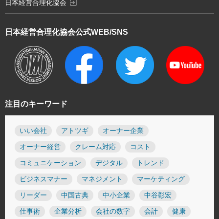
exit_to_app
日本経営合理化協会
日本経営合理化協会
公式WEB/SNS
注目のキーワード
いい会社
アトツギ
オーナー企業
オーナー経営
クレーム対応
コスト
コミュニケーション
デジタル
トレンド
ビジネスマナー
マネジメント
マーケティング
リーダー
中国古典
中小企業
中谷彰宏
仕事術
企業分析
会社の数字
会計
健康