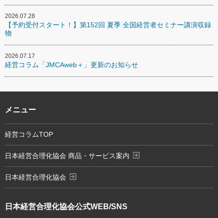
2026.07.28
【予約受付スタート！】第152回 夏季 全国経営者セミナー講演収録
物
2026.07.17
経営コラム「JMCAweb＋」更新のお知らせ
メニュー
経営コラムTOP
exit_to_app
日本経営合理化協会 商品・サービス案内
exit_to_app
日本経営合理化協会
日本経営合理化協会
公式WEB/SNS