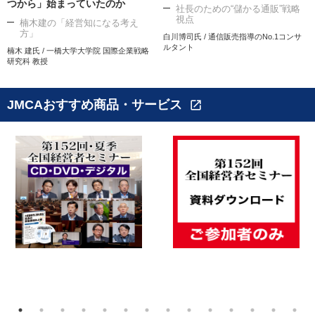
つから」始まっていたのか
社長のための“儲かる通販”戦略
視点
楠木建の「経営知になる考え
方」
白川博司氏 / 通信販売指導のNo.1コンサ
ルタント
楠木 建氏 / 一橋大学大学院 国際企業戦略
研究科 教授
JMCAおすすめ商品・サービス
open_in_new