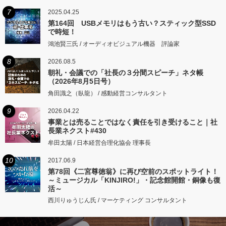
7
2025.04.25
第164回 USBメモリはもう古い？スティック型SSD
で時短！
鴻池賢三氏 / オーディオビジュアル機器 評論家
8
2026.08.5
朝礼・会議での「社長の３分間スピーチ」ネタ帳
（2026年8月5日号）
角田識之（臥龍） / 感動経営コンサルタント
9
2026.04.22
事業とは売ることではなく責任を引き受けること｜社
長業ネクスト#430
牟田太陽 / 日本経営合理化協会 理事長
10
2017.06.9
第78回《二宮尊徳翁》に再び空前のスポットライト！
～ミュージカル「KINJIRO!」・記念館開館・銅像も復
活～
西川りゅうじん氏 / マーケティング コンサルタント