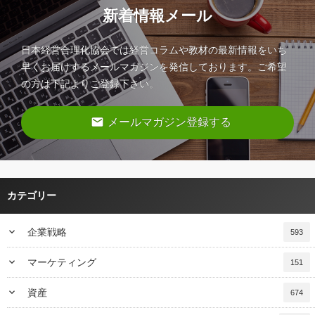
新着情報メール
日本経営合理化協会では経営コラムや教材の最新情報をいち
早くお届けするメールマガジンを発信しております。ご希望
の方は下記よりご登録下さい。
email
メールマガジン登録する
カテゴリー
keyboard_arrow_down
企業戦略
593
keyboard_arrow_down
マーケティング
151
keyboard_arrow_down
資産
674