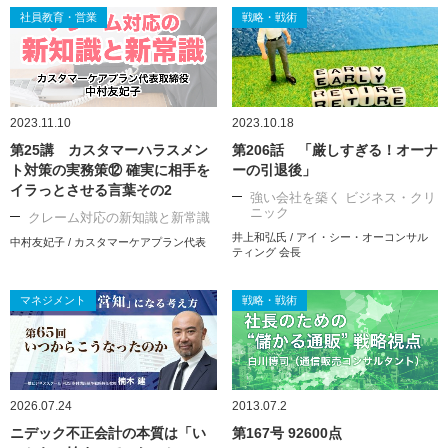
社員教育・営業
戦略・戦術
2023.11.10
2023.10.18
第25講 カスタマーハラスメン
第206話 「厳しすぎる！オーナ
ト対策の実務策⑫ 確実に相手を
ーの引退後」
イラっとさせる言葉その2
強い会社を築く ビジネス・クリ
ニック
クレーム対応の新知識と新常識
井上和弘氏 / アイ・シー・オーコンサル
中村友妃子 / カスタマーケアプラン代表
ティング 会長
マネジメント
戦略・戦術
2026.07.24
2013.07.2
ニデック不正会計の本質は「い
第167号 92600点