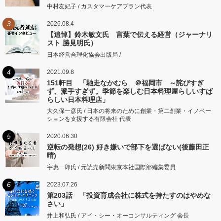
中村友妃子 / カスタマーケアプラン代表
3
2026.08.4
【追悼】鈴木敏文氏 言葉で伝える経営（ジャーナリ
スト 勝見明氏）
日本経営合理化協会出版局 /
4
2021.09.8
151軒目 「馳走なかむら ＠福岡市 ～詫びすぎ
ず、派手すぎず。季節を楽しむ日本料理屋らしいすば
らしい日本料理店」
大久保一彦氏 / 日本の将来のために創業・第二創業・イノベー
ションを支援する有限会社 代表
5
2020.06.30
逆転の発想(26) 好き嫌いで部下を選ばない(後藤田正
晴)
宇惠一郎氏 / 元読売新聞東京本社国際部編集委員
6
2023.07.26
第203話 「投資育成会社に株式を持たすのはやめな
さい」
井上和弘氏 / アイ・シー・オーコンサルティング 会長