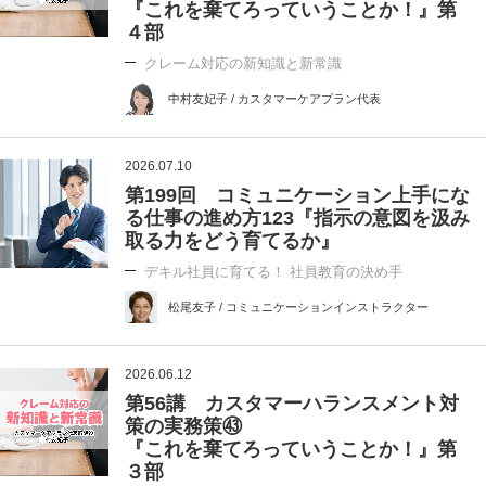
『これを棄てろっていうことか！』第
４部
クレーム対応の新知識と新常識
中村友妃子 / カスタマーケアプラン代表
2026.07.10
第199回 コミュニケーション上手にな
る仕事の進め方123『指示の意図を汲み
取る力をどう育てるか』
デキル社員に育てる！ 社員教育の決め手
松尾友子 / コミュニケーションインストラクター
2026.06.12
第56講 カスタマーハランスメント対
策の実務策㊸
『これを棄てろっていうことか！』第
３部