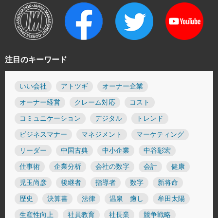
注目のキーワード
いい会社
アトツギ
オーナー企業
オーナー経営
クレーム対応
コスト
コミュニケーション
デジタル
トレンド
ビジネスマナー
マネジメント
マーケティング
リーダー
中国古典
中小企業
中谷彰宏
仕事術
企業分析
会社の数字
会計
健康
児玉尚彦
後継者
指導者
数字
新将命
歴史
決算書
法律
温泉 癒し
牟田太陽
生産性向上
社員教育
社長業
競争戦略