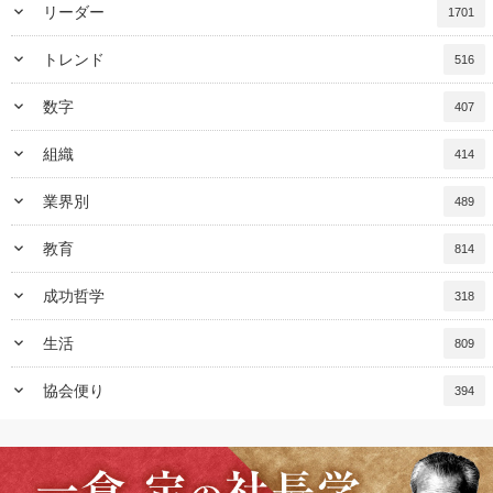
keyboard_arrow_down
リーダー
1701
keyboard_arrow_down
トレンド
516
keyboard_arrow_down
数字
407
keyboard_arrow_down
組織
414
keyboard_arrow_down
業界別
489
keyboard_arrow_down
教育
814
keyboard_arrow_down
成功哲学
318
keyboard_arrow_down
生活
809
keyboard_arrow_down
協会便り
394