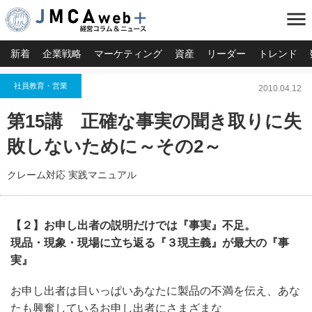
menu
新着
企業戦略
マーケティング
資産
リーダー
トレンド
社員教育・営業
2010.04.12
第15講 正確な事実の聞き取りに失
敗しないために～その2～
クレーム対応 実践マニュアル
【２】お申し出者の説明だけでは『事実』不足。
現品・現象・現場に立ち返る『３現主義』が最大の『事
実』
お申し出者は目いっぱいあなたに製品の不満を伝え、あな
たも興奮しているお申し出者にさまざまな