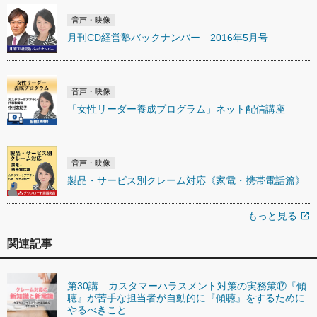
音声・映像
月刊CD経営塾バックナンバー 2016年5月号
音声・映像
「女性リーダー養成プログラム」ネット配信講座
音声・映像
製品・サービス別クレーム対応《家電・携帯電話篇》
もっと見る
open_in_new
関連記事
第30講 カスタマーハラスメント対策の実務策⑰『傾
聴』が苦手な担当者が自動的に『傾聴』をするために
やるべきこと