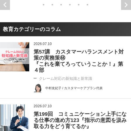
教育カテゴリーのコラム
2026.07.10
第57講 カスタマーハランスメント対
策の実務策㊹
『これを棄てろっていうことか！』第
４部
クレーム対応の新知識と新常識
中村友妃子 / カスタマーケアプラン代表
2026.07.10
第199回 コミュニケーション上手にな
る仕事の進め方123『指示の意図を汲み
取る力をどう育てるか』