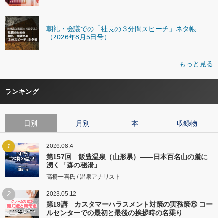
朝礼・会議での「社長の３分間スピーチ」ネタ帳
（2026年8月5日号）
もっと見る
ランキング
日別
月別
本
収録物
1
2026.08.4
第157回 飯豊温泉（山形県）――日本百名山の麓に
湧く「森の秘湯」
高橋一喜氏 / 温泉アナリスト
2
2023.05.12
第19講 カスタマーハラスメント対策の実務策⑥ コー
ルセンターでの最初と最後の挨拶時の名乗り