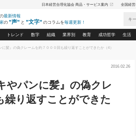
launch
日本経営合理化協会 商品・サービス案内
全国経営
の
最新情報
”声”
”文字”
家
の
と
のコラムを
毎週更新！
トレンド
数字
組織
業界別
教育
成功哲学
生活
パンに髪』の偽クレームを約７０００回も繰り返すことができたか（4）
る仕組みづくり講座(12)
産を守る一手(171)
ーワンで勝ち残る企業風土づくり(54)
《ニューヨーク発》ビジネスリーダーの先読み: 最新トレンド
オーナー社長の「お金の悩み相談室」(15)
「賃金の誤解」(135)
なぜ、トヨタ式で会社が伸びるのか？(
“出来る”管理職の条件(62)
中国哲学に学ぶ 不
おの
と戦略拠点(9)
(50)
2016.02.26
ーバル経営者は知ってい
(39)
スリーダー×次の一手「牟田太陽の社長業ネクスト」
おカネが残る決算書にするために、やっておきたいこと(
中小企業の新たな法律リスク(178)
売れる住宅を創る 100の視点(100)
あなただからお願いしたいと
令和時代の「社長の
”(9)
「社長の繁盛トレンド通信」(90)
デジ
向(204)
会社を守り抜くための緊急対策(100)
職場の生産性を下げるハラスメントの予防策(1
大久保一彦の“流行る”お店の仕組みづく
クレーム対応 実践マニュアル
先人の名句名言の教
ーキやパンに髪』の偽クレ
トル・F・グジバチの『経営戦略の新常識』(12)
北村森の「今月のヒット商品」(109)
リーダ
2026.08.5
2
る経営」の極意
、決めておきたい、知っておきたい、やってお
強い決算書の会社はココが違う！(36)
賃金決定の定石(68)
柿内幸夫─社長のための現場改善(174
クレーム対応の新知識と新常
渡部昇一の「日本の
い
第109話 伝統的産品を21世紀
第
ジオジャパンの成功要因と
る者かくあるべし(635)
次の売れ筋をつかむ術(102)
ワイ
も繰り返すことができた
」
に生かし切る！
損益分岐点を下げる、Ｐ／Ｌ不況時代の新戦略(12)
顧客・社員・社会から支持される「ウェルビ
デキル社員に育てる！ 社員
経営に活かす“十八史
の資産管理講座(95)
会議での「社長の３分間スピーチ」ネタ帳(159)
社長のメシの種 4.0(206)
門」(23)
必読
2026.08.5
新・会計経営と実学(37)
東川鷹年の「中小企業の人育
略(77)
53)
「経営知になる考え方」(57)
眼と耳
朝礼・会議での「社長の３分間
決算書の“見える化”術(12)
業績アップにつながる！ワン
スピーチ」ネタ帳（2026年8月5
ブランド戦略(39)
日号）
なたにお願いしたいと思われる「一流の仕事術」(28)
社長の
賢い社長の「経理財務の見どころ・勘どころ・ツッコ
欧米資産家に学ぶ二世教育(1
ぐせ経営哲学(100)
ろ」(149)
米国