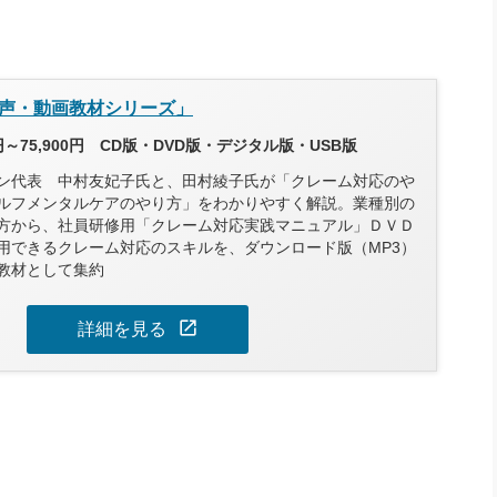
声・動画教材シリーズ」
円～75,900円 CD版・DVD版・デジタル版・USB版
ン代表 中村友妃子氏と、田村綾子氏が「クレーム対応のや
ルフメンタルケアのやり方」をわかりやすく解説。業種別の
方から、社員研修用「クレーム対応実践マニュアル」ＤＶＤ
用できるクレーム対応のスキルを、ダウンロード版（MP3）
教材として集約
open_in_new
詳細を見る