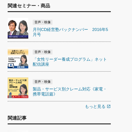
関連セミナー・商品
音声・映像
月刊CD経営塾バックナンバー 2016年5
月号
音声・映像
「女性リーダー養成プログラム」ネット
配信講座
音声・映像
製品・サービス別クレーム対応《家電・
携帯電話篇》
もっと見る
open_in_new
関連記事