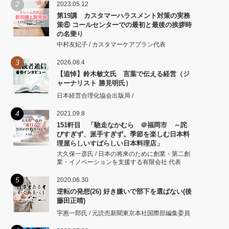
2
2023.05.12
第19講 カスタマーハラスメント対策の実務
策⑥ コールセンターでの最初と最後の挨拶時
の名乗り
中村友妃子 / カスタマーケアプラン代表
3
2026.08.4
【追悼】鈴木敏文氏 言葉で伝える経営（ジ
ャーナリスト 勝見明氏）
日本経営合理化協会出版局 /
4
2021.09.8
151軒目 「馳走なかむら ＠福岡市 ～詫
びすぎず、派手すぎず。季節を楽しむ日本料
理屋らしいすばらしい日本料理店」
大久保一彦氏 / 日本の将来のために創業・第二創
業・イノベーションを支援する有限会社 代表
5
2020.06.30
逆転の発想(26) 好き嫌いで部下を選ばない(後
藤田正晴)
宇惠一郎氏 / 元読売新聞東京本社国際部編集委員