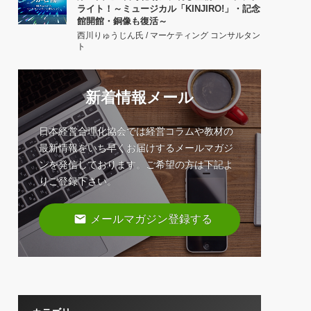
ライト！～ミュージカル「KINJIRO!」・記念
館開館・銅像も復活～
西川りゅうじん氏 / マーケティング コンサルタン
ト
新着情報メール
日本経営合理化協会では経営コラムや教材の
最新情報をいち早くお届けするメールマガジ
ンを発信しております。ご希望の方は下記よ
りご登録下さい。
email
メールマガジン登録する