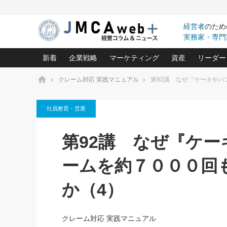
経営者
のため
実務家・専門
新着
企業戦略
マーケティング
資産
リーダー
ホーム
クレーム対応 実践マニュアル
第92講 なぜ『ケーキや
中小企業の「１位づくり」戦略(96)
ネット戦略成功の秘訣 圧倒的に儲か
あなたの会社と資
オンリ
社員教育・営業
利益を最大化する「業務改善」横田尚哉氏(5)
ビジネスを一瞬で制する！一流グロ
どうなる金融業界
ビジネ
る“社長の戦略印象リスクマネジメント
(446)
強い会社を築く ビジネス・クリニック(240)
中国経済の最新動
第92講 なぜ『ケ
ロングセラーの玉手箱(9)
ピョー
2026.08.7
2026.08.7
日本レーザー「人を大切にしながら利益を上げ
事業承継の前に
相談15：銀行がやたらと固定金
第153回「内需企業があっと
(3)
大復活＆快進撃！ユニバーサルスタ
きたいコト(12)
指導者た
ームを約７０００回
利を勧めてきます！やはり固定
う間にグローバル成長企業に
は(5)
がよいのでしょうか！
FOOD & LIFE COMPANIES
武器としてのM&A入門(3)
会社と社長のため
朝礼・
か（4）
最高の自分を表現する 成功イメージ戦
社長のための“儲かる通販”戦略視点(151)
深読み企業分析(1
楠木建の
酒井光雄 成功事例に学ぶ繁栄企業の
継続経営 百話百行(85)
次もあ
クレーム対応 実践マニュアル
野田久美子 香港ビジネス成功法(10)
社長の口