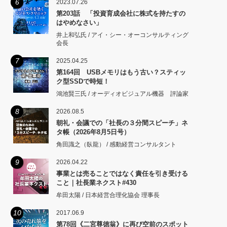
6
2023.07.26
第203話 「投資育成会社に株式を持たすの
はやめなさい」
井上和弘氏 / アイ・シー・オーコンサルティング
会長
7
2025.04.25
第164回 USBメモリはもう古い？スティッ
ク型SSDで時短！
鴻池賢三氏 / オーディオビジュアル機器 評論家
8
2026.08.5
朝礼・会議での「社長の３分間スピーチ」ネ
タ帳（2026年8月5日号）
角田識之（臥龍） / 感動経営コンサルタント
9
2026.04.22
事業とは売ることではなく責任を引き受ける
こと｜社長業ネクスト#430
牟田太陽 / 日本経営合理化協会 理事長
10
2017.06.9
第78回《二宮尊徳翁》に再び空前のスポット