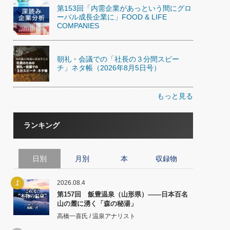
第153回「内需企業があっという間にグロ
ーバル成長企業に」FOOD & LIFE
COMPANIES
朝礼・会議での「社長の３分間スピー
チ」ネタ帳（2026年8月5日号）
もっと見る
ランキング
日別
月別
本
収録物
1
2026.08.4
第157回 飯豊温泉（山形県）――日本百名
山の麓に湧く「森の秘湯」
高橋一喜氏 / 温泉アナリスト