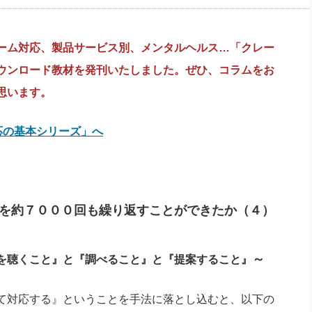
社長のための“全員営業”(30
腕をつくる 人と組織を動かす(200)
銀行交渉はこうしなさい！(12)
高橋一
行動科学マネジメント(5)
の社長のビジョン実現道場(10)
ーム対応、製品サービス別、メンタルヘルス…「クレー
ウンロード教材を発刊いたしました。ぜひ、コラムをお
思います。
応の基本シリーズ」へ
を約７０００回も繰り返すことができたか（４）
～
を聴くこと』と『調べること』と『提案すること』
て対応する』ということを手法に落とし込むと、以下の