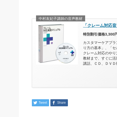
中村友妃子講師の音声教材
「クレーム対応音
特別割引価格3,300
カスタマーケアプラ
り方の基本」、「セ
クレーム対応のやり
教材まで、すぐに活
講話、ＣＤ、ＤＶＤ
Tweet
Share