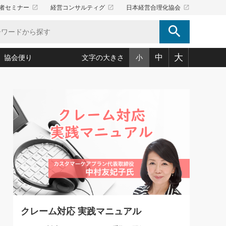
launch
launch
launch
者セミナー
経営コンサルティグ
日本経営合理化協会
search
大
中
協会便り
文字の大きさ
小
5)
況は会社守成の好機(38)
ころ心平の ──社長のための「か・ら・だマネジメント」
「愛読者通信」著者インタビュー(44)
34)
思われる 気配りの達人(127)
人間力の磨き方」(86)
ビジネス見聞録 経営ニュース(100)
タルＡＶを味方に！新・仕事術(180)
0)
り(210)
(92)
え 東洋思想に学ぶ経営学(132)
作間信司の経営無形庵(けいえいむぎょうあん)(166)
ー脳の鍛え方(32)
もっとみる
026.08.5
)
識(57)
指導者たち」(32)
経営セミナー情報局(1)
86回 「言葉狩り」
ンを楽しむ基礎レッスン(12)
ーイング経営入
教育の決め手(203)
略”(30)
繁栄への着眼点 牟田太陽(76)
！社長が読むべき今月の4冊(88)
て」(38)
講話を聞いて学ぼう 実学・耳学・磨く「ミミガク」のすすめ
で楽しむ読書術(162)
(7)
ランク上の手紙・メール術(100)
「氣」(30)
クレーム対応 実践マニュアル
ミどこ
00)
スポーツ・ビジネスに学ぶ心理学(98)