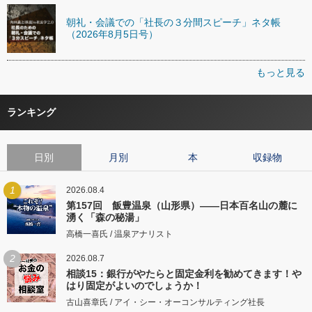
朝礼・会議での「社長の３分間スピーチ」ネタ帳
（2026年8月5日号）
もっと見る
ランキング
日別
月別
本
収録物
1
2026.08.4
第157回 飯豊温泉（山形県）――日本百名山の麓に
湧く「森の秘湯」
高橋一喜氏 / 温泉アナリスト
2
2026.08.7
相談15：銀行がやたらと固定金利を勧めてきます！や
はり固定がよいのでしょうか！
古山喜章氏 / アイ・シー・オーコンサルティング社長