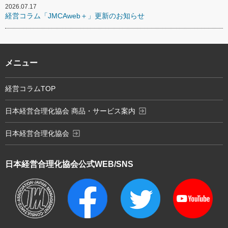
2026.07.17
経営コラム「JMCAweb＋」更新のお知らせ
メニュー
経営コラムTOP
exit_to_app
日本経営合理化協会 商品・サービス案内
exit_to_app
日本経営合理化協会
日本経営合理化協会
公式WEB/SNS