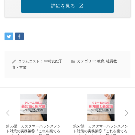
open_in_new
詳細を見る
コラムニスト：
中村友妃子
カテゴリー:
教育
,
社員教
育・営業
第55講 カスタマーハランスメン
第57講 カスタマーハランスメン
ト対策の実務策㊷『これを棄てろ
ト対策の実務策㊹『これを棄てろ