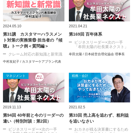
2024.05.10
2021.04.21
第31講 カスタマーハラスメン
第169回 百年体系
ト対策の実務策⑱ 担当者の『傾
ビジネスリーダー×次の一手
聴』トーク例＜質問編＞
「牟田太陽の社長業ネクスト」
クレーム対応の新知識と新常識
牟田太陽 / 日本経営合理化協会 理事長
中村友妃子 / カスタマーケアプラン代表
マネジメント
税務・会計
2019.11.13
2021.02.5
第94回 40年前と今のリーダーの
第33回 売上高を追わず、粗利益
違い（特別対談：第2回）
を追いなさい
ビジネスリーダー×次の一手
おカネが残る決算書にするため