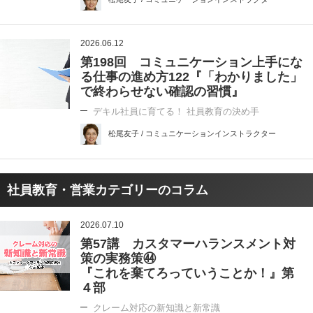
2026.06.12
第198回 コミュニケーション上手にな
る仕事の進め方122『「わかりました」
で終わらせない確認の習慣』
デキル社員に育てる！ 社員教育の決め手
松尾友子 / コミュニケーションインストラクター
社員教育・営業カテゴリーのコラム
2026.07.10
第57講 カスタマーハランスメント対
策の実務策㊹
『これを棄てろっていうことか！』第
４部
クレーム対応の新知識と新常識