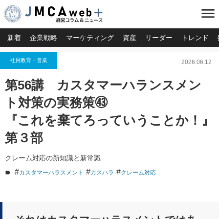
menu
新着
企業戦略
マーケティング
資産
リーダー
トレンド
社員教育・営業
2026.06.12
第56講 カスタマーハランスメン
ト対策の実務策㊸
『これを棄てろっていうことか！』
第３部
クレーム対応の新知識と新常識
#
#
#
カスタマーハラスメント
カスハラ
クレーム対応