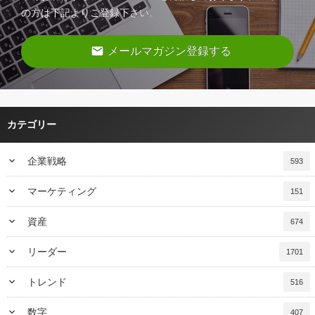
の方は下記よりご登録下さい。
email
メールマガジン登録する
カテゴリー
keyboard_arrow_down
企業戦略
593
keyboard_arrow_down
マーケティング
151
keyboard_arrow_down
資産
674
keyboard_arrow_down
リーダー
1701
keyboard_arrow_down
トレンド
516
keyboard_arrow_down
数字
407