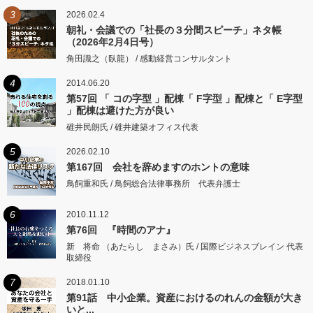
3
2026.02.4
朝礼・会議での「社長の３分間スピーチ」ネタ帳
（2026年2月4日号）
角田識之（臥龍） / 感動経営コンサルタント
4
2014.06.20
第57回 「 コの字型 」配棟「 F字型 」配棟と「 E字型
」配棟は避けた方が良い
碓井民朗氏 / 碓井建築オフィス代表
5
2026.02.10
第167回 会社を辞めますのホントの意味
鳥飼重和氏 / 鳥飼総合法律事務所 代表弁護士
6
2010.11.12
第76回 『時間のアナ』
新 将命 （あたらし まさみ）氏 / 国際ビジネスブレイン 代表
取締役
7
2018.01.10
第91話 中小企業。資産におけるのれんの金額が大き
いと...