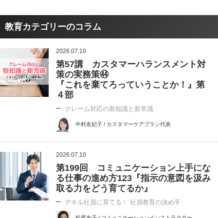
教育カテゴリーのコラム
2026.07.10
第57講 カスタマーハランスメント対
策の実務策㊹
『これを棄てろっていうことか！』第
４部
クレーム対応の新知識と新常識
中村友妃子 / カスタマーケアプラン代表
2026.07.10
第199回 コミュニケーション上手にな
る仕事の進め方123『指示の意図を汲み
取る力をどう育てるか』
デキル社員に育てる！ 社員教育の決め手
松尾友子 / コミュニケーションインストラクター