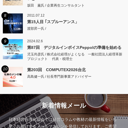
坂田 薫氏 / 企業再生コンサルタント
8
2011.07.12
第15人目 ｢スプルーアンス」
渡部昇一氏 /
9
2024.02.6
第87回 デジタルインボイスPeppolの準備を始める
児玉尚彦氏 / 株式会社経理がよくなる 一般社団法人経理革新
プロジェクト 代表・税理士
10
第203回 COMPUTEX2026台北
高島健一氏 / 社長専門新事業アドバイザー
新着情報メール
日本経営合理化協会では経営コラムや教材の最新情報をいち
早くお届けするメールマガジンを発信しております。ご希望