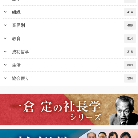
keyboard_arrow_down
組織
414
keyboard_arrow_down
業界別
489
keyboard_arrow_down
教育
814
keyboard_arrow_down
成功哲学
318
keyboard_arrow_down
生活
809
keyboard_arrow_down
協会便り
394