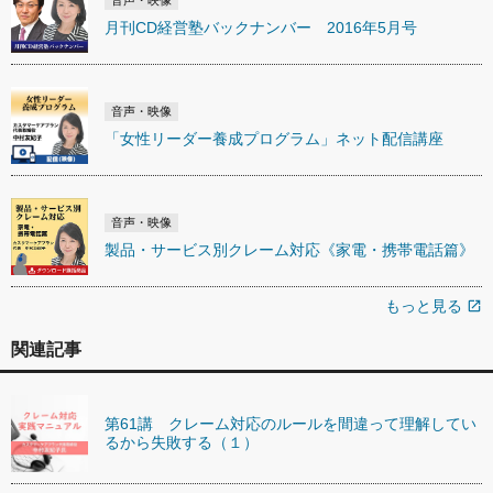
音声・映像
月刊CD経営塾バックナンバー 2016年5月号
音声・映像
「女性リーダー養成プログラム」ネット配信講座
音声・映像
製品・サービス別クレーム対応《家電・携帯電話篇》
もっと見る
open_in_new
関連記事
第61講 クレーム対応のルールを間違って理解してい
るから失敗する（１）