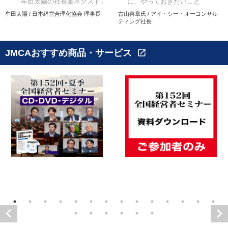
「牟田太陽の社長業ネクスト」
に、やっておきたいこと
牟田太陽 / 日本経営合理化協会 理事長
古山喜章氏 / アイ・シー・オーコンサル
ティング社長
JMCAおすすめ商品・サービス
open_in_new