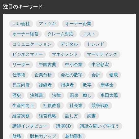
注目のキーワード
いい会社
アトツギ
オーナー企業
オーナー経営
クレーム対応
コスト
コミュニケーション
デジタル
トレンド
ビジネスマナー
マネジメント
マーケティング
リーダー
中国古典
中小企業
中谷彰宏
仕事術
企業分析
会社の数字
会計
健康
児玉尚彦
後継者
指導者
数字
新将命
歴史
決算書
法律
温泉 癒し
牟田太陽
生産性向上
社員教育
社長業
競争戦略
経営実務
経営戦略
話し方
読書
講師インタビュー
講演CD
講話を聞いて学ぼう
財務
財務力アップ
鳥飼重和