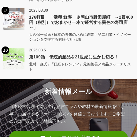
9
2023.08.30
176軒目 「活種 鮮寿 ＠岡山市野田屋町 ～2貫400
円（税別）でおまかせ一本で経営する異色の寿司店
～」
大久保一彦氏 / 日本の将来のために創業・第二創業・イノベー
ションを支援する有限会社 代表
10
2026.08.5
第109話 伝統的産品を21世紀に生かし切る！
北村 森氏 / 『日経トレンディ』元編集長／商品ジャーナリス
ト
新着情報メール
日本経営合理化協会では経営コラムや教材の最新情報をいち
早くお届けするメールマガジンを発信しております。ご希望
の方は下記よりご登録下さい。