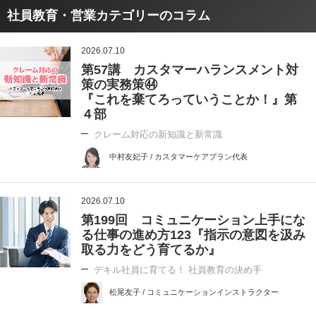
社員教育・営業カテゴリーのコラム
2026.07.10
第57講 カスタマーハランスメント対
策の実務策㊹
『これを棄てろっていうことか！』第
４部
クレーム対応の新知識と新常識
中村友妃子 / カスタマーケアプラン代表
2026.07.10
第199回 コミュニケーション上手にな
る仕事の進め方123『指示の意図を汲み
取る力をどう育てるか』
デキル社員に育てる！ 社員教育の決め手
松尾友子 / コミュニケーションインストラクター