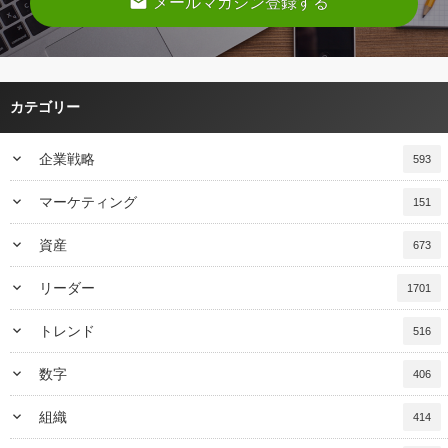
email
メールマガジン登録する
カテゴリー
keyboard_arrow_down
企業戦略
593
keyboard_arrow_down
マーケティング
151
keyboard_arrow_down
資産
673
keyboard_arrow_down
リーダー
1701
keyboard_arrow_down
トレンド
516
keyboard_arrow_down
数字
406
keyboard_arrow_down
組織
414