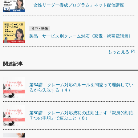
「女性リーダー養成プログラム」ネット配信講座
音声・映像
製品・サービス別クレーム対応《家電・携帯電話篇》
もっと見る
open_in_new
関連記事
第64講 クレーム対応のルールを間違って理解してい
るから失敗する（４）
第80講 クレーム対応成功の法則はまず『親身的対応
７つの手順』で運ぶこと（８）