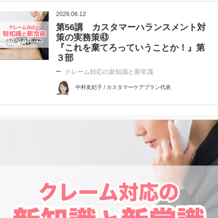
2026.06.12
第56講 カスタマーハランスメント対
策の実務策㊸
『これを棄てろっていうことか！』第
３部
クレーム対応の新知識と新常識
中村友妃子 / カスタマーケアプラン代表