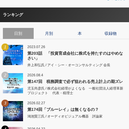
ランキング
日別
月別
本
収録物
1
2023.07.26
第203話 「投資育成会社に株式を持たすのはやめな
さい」
井上和弘氏 / アイ・シー・オーコンサルティング 会長
2
2026.08.4
第147回 税務調査で必ず狙われる売上計上の期ズレ
児玉尚彦氏 / 株式会社経理がよくなる 一般社団法人経理革新
プロジェクト 代表・税理士
3
2026.02.27
第174回「ブルーレイ」は無くなるの？
鴻池賢三氏 / オーディオビジュアル機器 評論家
4
2026.04.22