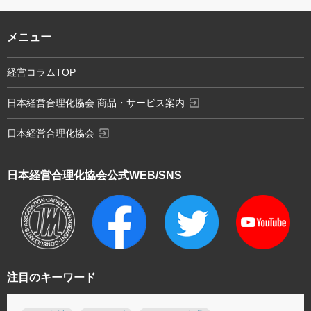
メニュー
経営コラムTOP
exit_to_app
日本経営合理化協会 商品・サービス案内
exit_to_app
日本経営合理化協会
日本経営合理化協会
公式WEB/SNS
注目のキーワード