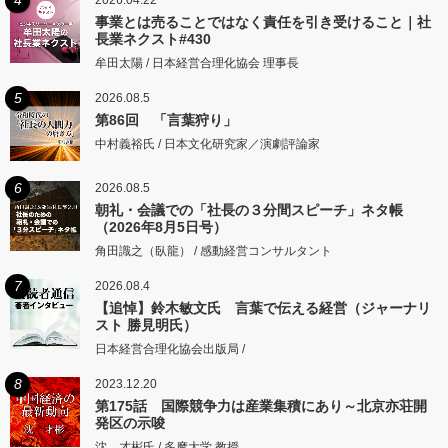
事業とは売ることではなく責任を引き受けること｜社
長業ネクスト#430
牟田太陽 / 日本経営合理化協会 理事長
5
2026.08.5
第86回 「言葉狩り」
中村義裕氏 / 日本文化研究家／演劇評論家
6
2026.08.5
朝礼・会議での「社長の３分間スピーチ」ネタ帳
（2026年8月5日号）
角田識之（臥龍） / 感動経営コンサルタント
7
2026.08.4
【追悼】鈴木敏文氏 言葉で伝える経営（ジャーナリ
スト 勝見明氏）
日本経営合理化協会出版局 /
8
2023.12.20
第175話 国際競争力は産業集積にあり～北京亦荘開
発区の示唆
沈 才彬氏 / 多摩大学 教授