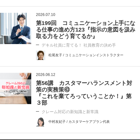
2026.07.10
第199回 コミュニケーション上手にな
る仕事の進め方123『指示の意図を汲み
取る力をどう育てるか』
デキル社員に育てる！ 社員教育の決め手
松尾友子 / コミュニケーションインストラクター
2026.06.12
第56講 カスタマーハランスメント対
策の実務策㊸
『これを棄てろっていうことか！』第
３部
クレーム対応の新知識と新常識
中村友妃子 / カスタマーケアプラン代表