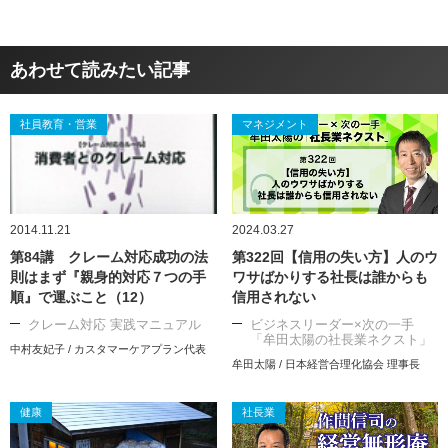
あわせて読みたい記事
社員教育・営業
マネジメント
2014.11.21
2024.03.27
第84講 クレーム対応成功の法
第322回【信用の失い方】人のウ
則はまず『親身的対応７つの手
ワサばかりする社長は誰からも
順』で運ぶこと（12）
信用されない
クレーム対応 実践マニュアル
ビジネスリーダー×次の一手
「牟田太陽の社長業ネクスト」
中村友妃子 / カスタマーケアプラン代表
牟田太陽 / 日本経営合理化協会 理事長
健康
社長業