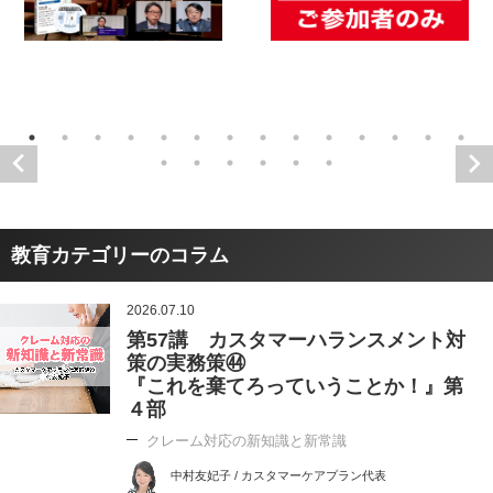
教育カテゴリーのコラム
2026.07.10
第57講 カスタマーハランスメント対
策の実務策㊹
『これを棄てろっていうことか！』第
４部
クレーム対応の新知識と新常識
中村友妃子 / カスタマーケアプラン代表