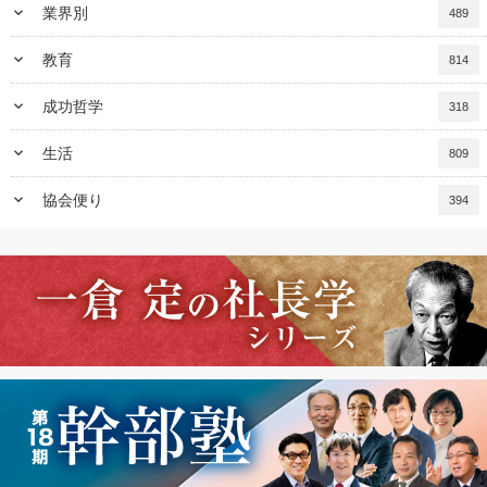
keyboard_arrow_down
業界別
489
keyboard_arrow_down
教育
814
keyboard_arrow_down
成功哲学
318
keyboard_arrow_down
生活
809
keyboard_arrow_down
協会便り
394