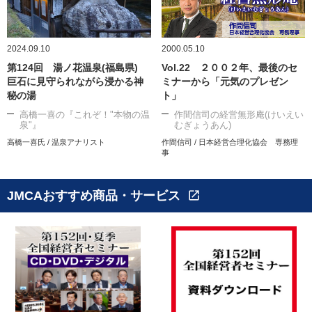
2024.09.10
2000.05.10
第124回 湯ノ花温泉(福島県)
Vol.22 ２００２年、最後のセ
巨石に見守られながら浸かる神
ミナーから「元気のプレゼン
秘の湯
ト」
高橋一喜の『これぞ！"本物の温
作間信司の経営無形庵(けいえい
泉"』
むぎょうあん)
高橋一喜氏 / 温泉アナリスト
作間信司 / 日本経営合理化協会 専務理
事
JMCAおすすめ商品・サービス
open_in_new