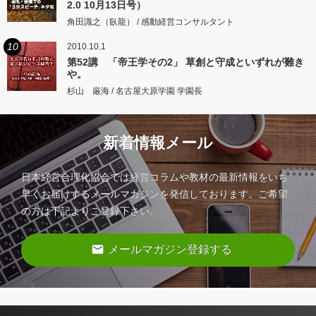
2.0 10月13日号）
角田識之（臥龍） / 感動経営コンサルタント
10
2010.10.1
第52講 「帝王学その2」 草創と守成といずれが難き
や。
杉山 厳海 / 名古屋大原学園 学園長
新着情報メール
日本経営合理化協会では経営コラムや教材の最新情報をいち
早くお届けするメールマガジンを発信しております。ご希望
の方は下記よりご登録下さい。
email
メールマガジン登録する