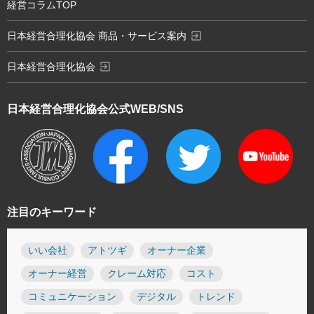
経営コラムTOP
exit_to_app
日本経営合理化協会 商品・サービス案内
exit_to_app
日本経営合理化協会
日本経営合理化協会
公式WEB/SNS
注目のキーワード
いい会社
アトツギ
オーナー企業
オーナー経営
クレーム対応
コスト
コミュニケーション
デジタル
トレンド