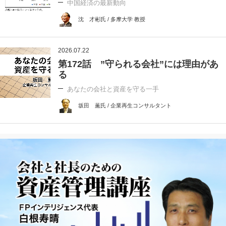
中国経済の最新動向
沈 才彬氏 / 多摩大学 教授
2026.07.22
第172話 ”守られる会社”には理由があ
る
あなたの会社と資産を守る一手
坂田 薫氏 / 企業再生コンサルタント