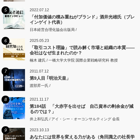
5
2022.07.12
「付加価値の積み重ねがブランド」酒井光雄氏（ブレ
インゲイト代表）
日本経営合理化協会出版局 /
6
2025.05.23
「取引コスト理論」で読み解く市場と組織の本質――
会社はなぜ生まれたのか？
楠木 建氏 / 一橋大学大学院 国際企業戦略研究科 教授
7
2011.07.12
第9人目 ｢明治天皇」
渡部昇一氏 /
8
2021.11.17
第184話 「大赤字を出せば 自己資本の剰余金が減
るのでは？」
井上和弘氏 / アイ・シー・オーコンサルティング 会長
9
2023.10.13
あなたには世界を変える力がある（角田識之の社長学