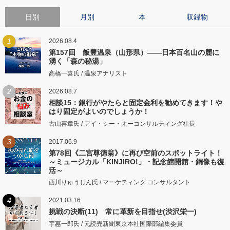
日別
月別
本
収録物
1
2026.08.4
第157回 飯豊温泉（山形県）――日本百名山の麓に
湧く「森の秘湯」
高橋一喜氏 / 温泉アナリスト
2
2026.08.7
相談15：銀行がやたらと固定金利を勧めてきます！や
はり固定がよいのでしょうか！
古山喜章氏 / アイ・シー・オーコンサルティング社長
3
2017.06.9
第78回《二宮尊徳翁》に再び空前のスポットライト！
～ミュージカル「KINJIRO!」・記念館開館・銅像も復
活～
西川りゅうじん氏 / マーケティング コンサルタント
4
2021.03.16
挑戦の決断(11) 常に革新を目指せ(渋沢栄一)
宇惠一郎氏 / 元読売新聞東京本社国際部編集委員