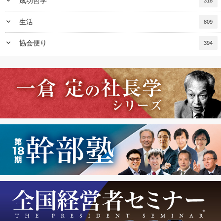
keyboard_arrow_down
成功哲学
318
keyboard_arrow_down
生活
809
keyboard_arrow_down
協会便り
394