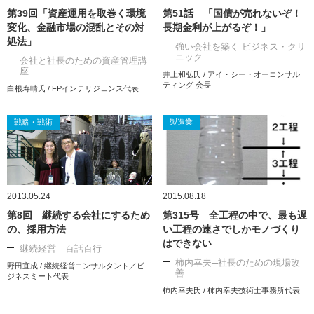
第39回「資産運用を取巻く環境
第51話 「国債が売れないぞ！
変化、金融市場の混乱とその対
長期金利が上がるぞ！」
処法」
強い会社を築く ビジネス・クリ
ニック
会社と社長のための資産管理講
座
井上和弘氏 / アイ・シー・オーコンサル
ティング 会長
白根寿晴氏 / FPインテリジェンス代表
戦略・戦術
製造業
2013.05.24
2015.08.18
第8回 継続する会社にするため
第315号 全工程の中で、最も遅
の、採用方法
い工程の速さでしかモノづくり
はできない
継続経営 百話百行
柿内幸夫─社長のための現場改
野田宜成 / 継続経営コンサルタント／ビ
善
ジネスミート代表
柿内幸夫氏 / 柿内幸夫技術士事務所代表