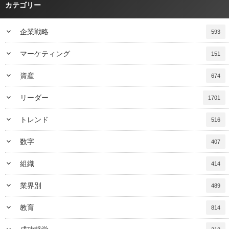
カテゴリー
keyboard_arrow_down
企業戦略
593
keyboard_arrow_down
マーケティング
151
keyboard_arrow_down
資産
674
keyboard_arrow_down
リーダー
1701
keyboard_arrow_down
トレンド
516
keyboard_arrow_down
数字
407
keyboard_arrow_down
組織
414
keyboard_arrow_down
業界別
489
keyboard_arrow_down
教育
814