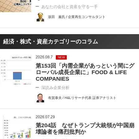
あなたの会社と資産を守る一手
坂田 薫氏 / 企業再生コンサルタント
経済・株式・資産カテゴリーのコラム
2026.08.7
NEW
第153回「内需企業があっという間にグ
ローバル成長企業に」FOOD & LIFE
COMPANIES
深読み企業分析
有賀泰夫 / H&Lリサーチ代表 証券アナリスト
2026.07.29
第204話 なぜトランプ大統領が中国崩
壊論者を痛烈批判か