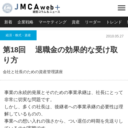
menu
新着
企業戦略
マーケティング
資産
リーダー
トレンド
経済・株式・資産
2010.05.27
第18回 退職金の効果的な受け取
り方
会社と社長のための資産管理講座
事業の永続的発展とそのための事業承継は、社長にとって
非常に切実な問題です。
しかし、多くの社長は、後継者への事業承継の必要性は理
解しているものの、
事業への想い入れの強さから、つい退任の時期を先送りし