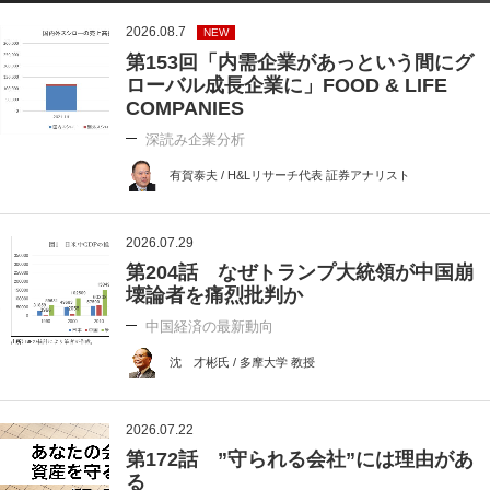
2026.08.7
NEW
第153回「内需企業があっという間にグ
ローバル成長企業に」FOOD & LIFE
COMPANIES
深読み企業分析
有賀泰夫 / H&Lリサーチ代表 証券アナリスト
2026.07.29
第204話 なぜトランプ大統領が中国崩
壊論者を痛烈批判か
中国経済の最新動向
沈 才彬氏 / 多摩大学 教授
2026.07.22
第172話 ”守られる会社”には理由があ
る