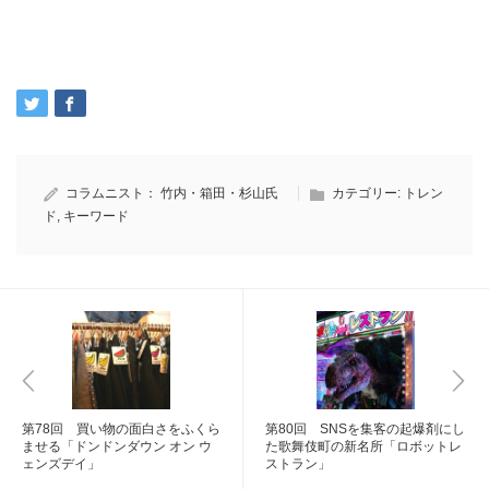
コラムニスト：
竹内・箱田・杉山氏
カテゴリー:
トレン
ド
,
キーワード
第78回 買い物の面白さをふくら
第80回 SNSを集客の起爆剤にし
ませる「ドンドンダウン オン ウ
た歌舞伎町の新名所「ロボットレ
ェンズデイ」
ストラン」