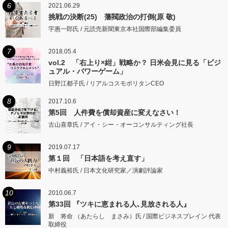
6
2021.06.29
挑戦の決断(25) 藩閥政治の打倒(原 敬)
宇惠一郎氏 / 元読売新聞東京本社国際部編集委員
7
2018.05.4
vol.2 「右上り×紺」戦略か？ 日米会見に見る「ビジ
ュアル・パワーゲーム」
日野江都子氏 / リアルコスモポリタンCEO
8
2017.10.6
第5回 人件費を償却資産に変えなさい！
古山喜章氏 / アイ・シー・オーコンサルティング社長
9
2019.07.17
第１回 「日本語を考え直す」
中村義裕氏 / 日本文化研究家／演劇評論家
10
2010.06.7
第33回 『ツキに恵まれる人､見放される人』
新 将命 （あたらし まさみ）氏 / 国際ビジネスブレイン 代表
取締役