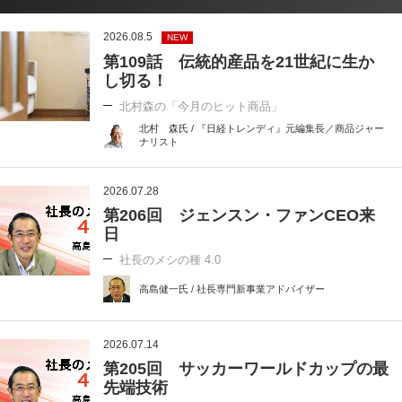
2026.08.5
NEW
第109話 伝統的産品を21世紀に生か
し切る！
北村森の「今月のヒット商品」
北村 森氏 / 『日経トレンディ』元編集長／商品ジャー
ナリスト
2026.07.28
第206回 ジェンスン・ファンCEO来
日
社長のメシの種 4.0
高島健一氏 / 社長専門新事業アドバイザー
2026.07.14
第205回 サッカーワールドカップの最
先端技術