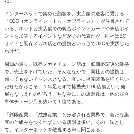
だ。
インターネットで集めた顧客を、実店舗の送客に繋げる
「O2O（オンライン・トゥ・オフライン）」が注目されて
いる。ネットと実店舗での統合ポイントカードや来店ポイ
ントを加算するイベントなどがその代表だが、同社はEC
サイトと既存メガネ店との提携という形でO2Oを実践した
わけだ。
周知の通り、既存メガネチェーン店は、低価格SPAの隆盛
で、売上を下げていた。そんななかで、同社との提携は、
願ってもないチャンスとなる。互いに補完関係を強く見い
だせたからこそ、１年足らずで提携先1100店舗という発
展をなしえたのだろう。ちなみにこの店舗数は、他の競合
単体チェーン店を抜いて１位である。
「斜陽産業」「成熟産業」と形容される業界で、新たな集
客の仕組みをつくれずにいる店舗は多い。その一端とし
て、インターネットを敵視する声も聞こえる。