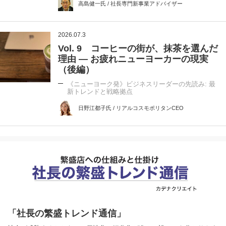
高島健一氏 / 社長専門新事業アドバイザー
2026.07.3
Vol. 9 コーヒーの街が、抹茶を選んだ
理由 ― お疲れニューヨーカーの現実
（後編）
《ニューヨーク発》ビジネスリーダーの先読み: 最
新トレンドと戦略拠点
日野江都子氏 / リアルコスモポリタンCEO
「社長の繁盛トレンド通信」