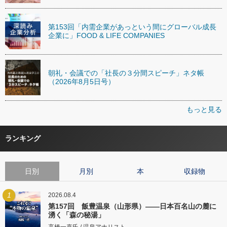
第153回「内需企業があっという間にグローバル成長
企業に」FOOD & LIFE COMPANIES
朝礼・会議での「社長の３分間スピーチ」ネタ帳
（2026年8月5日号）
もっと見る
ランキング
日別
月別
本
収録物
1
2026.08.4
第157回 飯豊温泉（山形県）――日本百名山の麓に
湧く「森の秘湯」