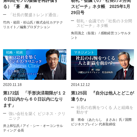
第6回(モノの価値を再評価す
朝礼・会議での「社長の３分間
る）「蒼 庵」
スピーチ」ネタ帳 2025年1月
29日号
「社長の繁盛トレンド通信」
朝礼・会議での「社長の３分間
竹内・箱田・杉山氏 / 株式会社カデナク
スピーチ」ネタ帳
リエイト／編集プロダクション
角田識之（臥龍） / 感動経営コンサルタ
ント
戦略・戦術
マネジメント
2020.11.18
2014.12.12
第172話 「手形決済期限が１２
第125回 『自分は他人とどこが
０日以内から６０日以内になり
違うか』
ます」
社長の右腕をつくる 人と組織を
動かす
強い会社を築く ビジネス・クリ
ニック
新 将命 （あたらし まさみ）氏 / 国際
ビジネスブレイン 代表取締役
井上和弘氏 / アイ・シー・オーコンサル
ティング 会長