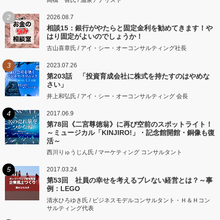
高橋一喜氏 / 温泉アナリスト
2
2026.08.7
相談15：銀行がやたらと固定金利を勧めてきます！や
はり固定がよいのでしょうか！
古山喜章氏 / アイ・シー・オーコンサルティング社長
3
2023.07.26
第203話 「投資育成会社に株式を持たすのはやめな
さい」
井上和弘氏 / アイ・シー・オーコンサルティング 会長
4
2017.06.9
第78回《二宮尊徳翁》に再び空前のスポットライト！
～ミュージカル「KINJIRO!」・記念館開館・銅像も復
活～
西川りゅうじん氏 / マーケティング コンサルタント
5
2017.03.24
第53回 社員の幸せを考えるブレない経営とは？～事
例：LEGO
清水ひろゆき氏 / ビジネスモデルコンサルタント・Ｈ＆Ｈコン
サルティング代表