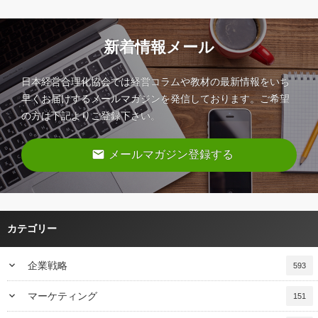
新着情報メール
日本経営合理化協会では経営コラムや教材の最新情報をいち
早くお届けするメールマガジンを発信しております。ご希望
の方は下記よりご登録下さい。
email
メールマガジン登録する
カテゴリー
keyboard_arrow_down
企業戦略
593
keyboard_arrow_down
マーケティング
151