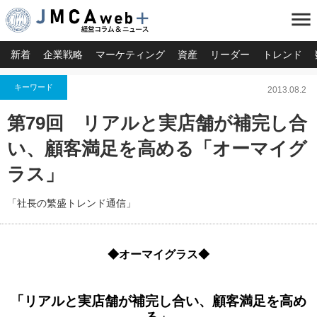
menu
新着
企業戦略
マーケティング
資産
リーダー
トレンド
キーワード
2013.08.2
第79回 リアルと実店舗が補完し合
い、顧客満足を高める「オーマイグ
ラス」
「社長の繁盛トレンド通信」
◆オーマイグラス
◆
「リアルと実店舗が補完し合い、顧客満足を高め