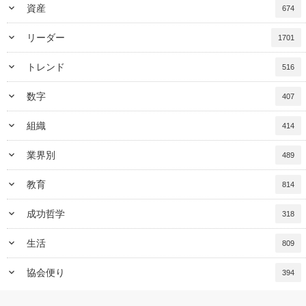
keyboard_arrow_down
資産
674
keyboard_arrow_down
リーダー
1701
keyboard_arrow_down
トレンド
516
keyboard_arrow_down
数字
407
keyboard_arrow_down
組織
414
keyboard_arrow_down
業界別
489
keyboard_arrow_down
教育
814
keyboard_arrow_down
成功哲学
318
keyboard_arrow_down
生活
809
keyboard_arrow_down
協会便り
394