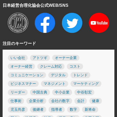
日本経営合理化協会
公式WEB/SNS
注目のキーワード
いい会社
アトツギ
オーナー企業
オーナー経営
クレーム対応
コスト
コミュニケーション
デジタル
トレンド
ビジネスマナー
マネジメント
マーケティング
リーダー
中国古典
中小企業
中谷彰宏
仕事術
企業分析
会社の数字
会計
健康
児玉尚彦
後継者
指導者
数字
新将命