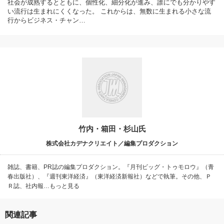
社会が成熟するとともに、個性化、細分化が進み、誰にでも分かりやす
い流行は生まれにくくなった。 これからは、無数に生まれる小さな流
行からビジネス・チャン…
竹内・箱田・杉山氏
株式会社カデナクリエイト／編集プロダクション
雑誌、書籍、PR誌の編集プロダクション。『月刊ビッグ・トゥモロウ』（青
春出版社）、『週刊東洋経済』（東洋経済新報社）などで執筆。その他、Ｐ
Ｒ誌、社内報…もっと見る
関連記事