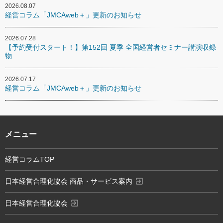
2026.08.07
経営コラム「JMCAweb＋」更新のお知らせ
2026.07.28
【予約受付スタート！】第152回 夏季 全国経営者セミナー講演収録
物
2026.07.17
経営コラム「JMCAweb＋」更新のお知らせ
メニュー
経営コラムTOP
exit_to_app
日本経営合理化協会 商品・サービス案内
exit_to_app
日本経営合理化協会