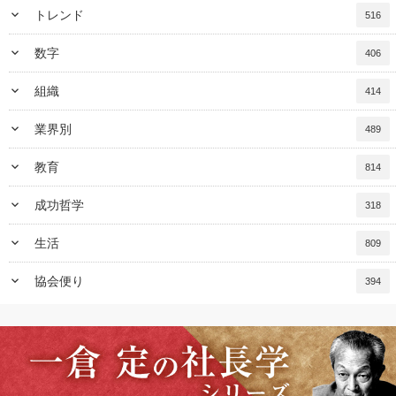
keyboard_arrow_down
トレンド
516
keyboard_arrow_down
数字
406
keyboard_arrow_down
組織
414
keyboard_arrow_down
業界別
489
keyboard_arrow_down
教育
814
keyboard_arrow_down
成功哲学
318
keyboard_arrow_down
生活
809
keyboard_arrow_down
協会便り
394