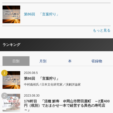
第86回 「言葉狩り」
もっと見る
ランキング
日別
月別
本
収録物
1
2026.08.5
第86回 「言葉狩り」
中村義裕氏 / 日本文化研究家／演劇評論家
2
2023.08.30
176軒目 「活種 鮮寿 ＠岡山市野田屋町 ～2貫400
円（税別）でおまかせ一本で経営する異色の寿司店
～」