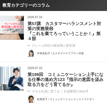
教育カテゴリーのコラム
2026.07.10
第57講 カスタマーハランスメント対
策の実務策㊹
『これを棄てろっていうことか！』第
４部
クレーム対応の新知識と新常識
中村友妃子 / カスタマーケアプラン代表
2026.07.10
第199回 コミュニケーション上手にな
る仕事の進め方123『指示の意図を汲み
取る力をどう育てるか』
デキル社員に育てる！ 社員教育の決め手
松尾友子 / コミュニケーションインストラクター