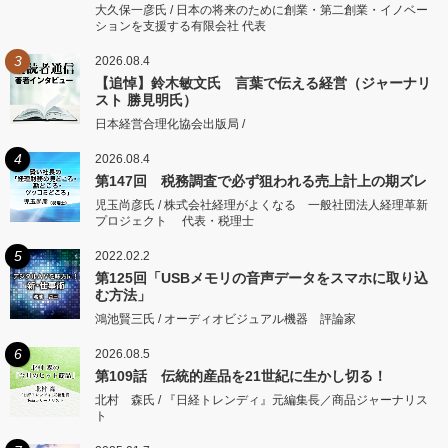
大久保一彦氏 / 日本の将来のために創業・第二創業・イノベー
ションを支援する有限会社 代表
3
2026.08.4
【追悼】鈴木敏文氏 言葉で伝える経営（ジャーナリ
スト 勝見明氏）
日本経営合理化協会出版局 /
4
2026.08.4
第147回 税務調査で必ず狙われる売上計上の期ズレ
児玉尚彦氏 / 株式会社経理がよくなる 一般社団法人経理革新
プロジェクト 代表・税理士
5
2022.02.2
第125回「USBメモリの音声データをスマホに取り込
む方法」
鴻池賢三氏 / オーディオビジュアル機器 評論家
6
2026.08.5
第109話 伝統的産品を21世紀に生かし切る！
北村 森氏 / 『日経トレンディ』元編集長／商品ジャーナリス
ト