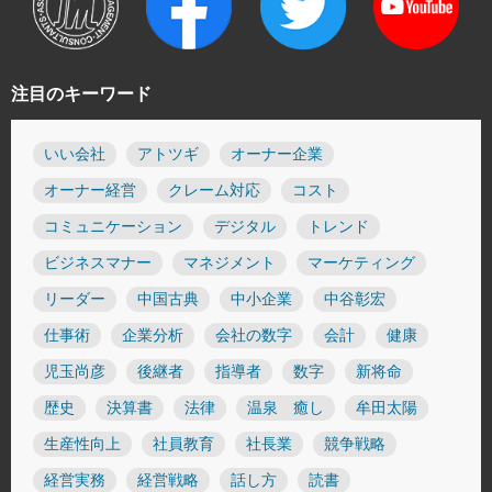
注目のキーワード
いい会社
アトツギ
オーナー企業
オーナー経営
クレーム対応
コスト
コミュニケーション
デジタル
トレンド
ビジネスマナー
マネジメント
マーケティング
リーダー
中国古典
中小企業
中谷彰宏
仕事術
企業分析
会社の数字
会計
健康
児玉尚彦
後継者
指導者
数字
新将命
歴史
決算書
法律
温泉 癒し
牟田太陽
生産性向上
社員教育
社長業
競争戦略
経営実務
経営戦略
話し方
読書