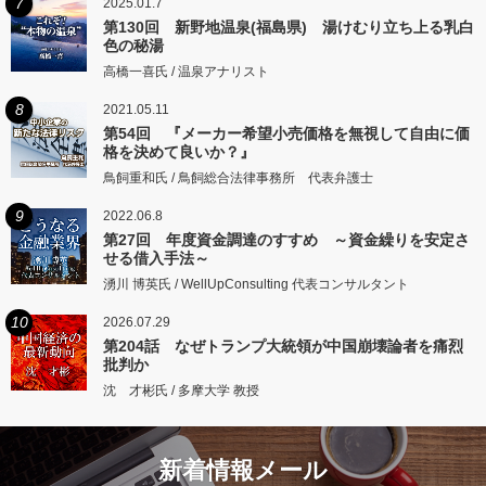
7
2025.01.7
第130回 新野地温泉(福島県) 湯けむり立ち上る乳白
色の秘湯
高橋一喜氏 / 温泉アナリスト
8
2021.05.11
第54回 『メーカー希望小売価格を無視して自由に価
格を決めて良いか？』
鳥飼重和氏 / 鳥飼総合法律事務所 代表弁護士
9
2022.06.8
第27回 年度資金調達のすすめ ～資金繰りを安定さ
せる借入手法～
湧川 博英氏 / WellUpConsulting 代表コンサルタント
10
2026.07.29
第204話 なぜトランプ大統領が中国崩壊論者を痛烈
批判か
沈 才彬氏 / 多摩大学 教授
新着情報メール