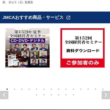
表、 京セラ（元）監査役
JMCAおすすめ商品・サービス
open_in_new