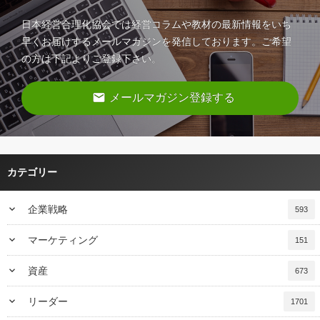
日本経営合理化協会では経営コラムや教材の最新情報をいち
早くお届けするメールマガジンを発信しております。ご希望
の方は下記よりご登録下さい。
email
メールマガジン登録する
カテゴリー
keyboard_arrow_down
企業戦略
593
keyboard_arrow_down
マーケティング
151
keyboard_arrow_down
資産
673
keyboard_arrow_down
リーダー
1701