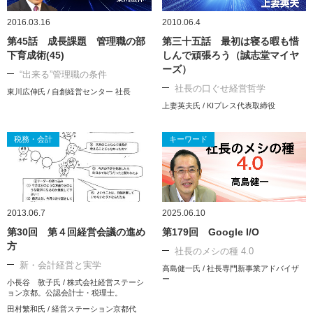
2016.03.16
2010.06.4
第45話 成長課題 管理職の部
第三十五話 最初は寝る暇も惜
下育成術(45)
しんで頑張ろう（誠志堂マイヤ
ーズ）
“出来る”管理職の条件
社長の口ぐせ経営哲学
東川広伸氏 / 自創経営センター 社長
上妻英夫氏 / KIプレス代表取締役
税務・会計
キーワード
2013.06.7
2025.06.10
第30回 第４回経営会議の進め
第179回 Google I/O
方
社長のメシの種 4.0
新・会計経営と実学
高島健一氏 / 社長専門新事業アドバイザ
ー
小長谷 敦子氏 / 株式会社経営ステーシ
ョン京都。公認会計士・税理士。
田村繁和氏 / 経営ステーション京都代