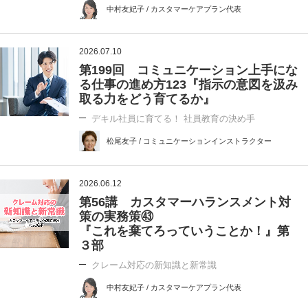
中村友妃子 / カスタマーケアプラン代表
2026.07.10
第199回 コミュニケーション上手にな
る仕事の進め方123『指示の意図を汲み
取る力をどう育てるか』
デキル社員に育てる！ 社員教育の決め手
松尾友子 / コミュニケーションインストラクター
2026.06.12
第56講 カスタマーハランスメント対
策の実務策㊸
『これを棄てろっていうことか！』第
３部
クレーム対応の新知識と新常識
中村友妃子 / カスタマーケアプラン代表