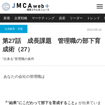
menu
新着
企業戦略
マーケティング
資産
リーダー
トレンド
社員教育・営業
2014.09.10
第27話 成長課題 管理職の部下育
成術（27）
“出来る”管理職の条件
あなたの会社の管理職は
『“結果”にこだわって部下を育成すること』
が出来ていま