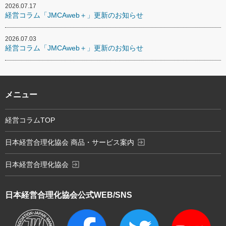
2026.07.17
経営コラム「JMCAweb＋」更新のお知らせ
2026.07.03
経営コラム「JMCAweb＋」更新のお知らせ
メニュー
経営コラムTOP
exit_to_app
日本経営合理化協会 商品・サービス案内
exit_to_app
日本経営合理化協会
日本経営合理化協会
公式WEB/SNS