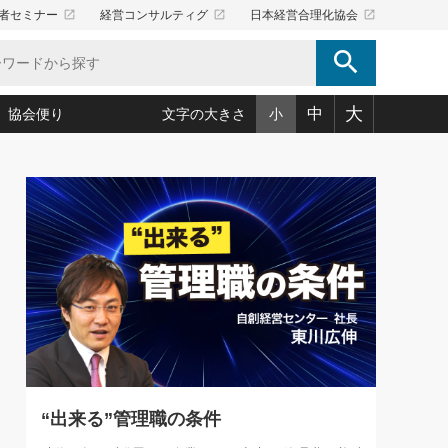
launch
launch
launch
者セミナー
経営コンサルティグ
日本経営合理化協会
search
大
中
協会便り
文字の大きさ
小
5)
況は会社守成の好機(38)
ころ心平の ──社長のための「か・ら・だマネジメント」
「愛読者通信」著者インタビュー(44)
34)
思われる 気配りの達人(127)
人間力の磨き方」(86)
ビジネス見聞録 経営ニュース(100)
タルＡＶを味方に！新・仕事術(180)
0)
り(210)
(92)
え 東洋思想に学ぶ経営学(132)
作間信司の経営無形庵(けいえいむぎょうあん)(166)
ー脳の鍛え方(32)
もっとみる
026.08.5
)
識(57)
指導者たち」(32)
経営セミナー情報局(1)
86回 「言葉狩り」
ンを楽しむ基礎レッスン(12)
ーイング経営入
教育の決め手(203)
略”(30)
繁栄への着眼点 牟田太陽(76)
！社長が読むべき今月の4冊(88)
て」(38)
講話を聞いて学ぼう 実学・耳学・磨く「ミミガク」のすすめ
で楽しむ読書術(162)
(7)
ランク上の手紙・メール術(100)
「氣」(30)
“出来る”管理職の条件
ミどこ
00)
スポーツ・ビジネスに学ぶ心理学(98)