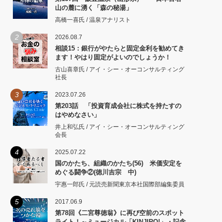
山の麓に湧く「森の秘湯」
高橋一喜氏 / 温泉アナリスト
2
2026.08.7
相談15：銀行がやたらと固定金利を勧めてき
ます！やはり固定がよいのでしょうか！
古山喜章氏 / アイ・シー・オーコンサルティング
社長
3
2023.07.26
第203話 「投資育成会社に株式を持たすの
はやめなさい」
井上和弘氏 / アイ・シー・オーコンサルティング
会長
4
2025.07.22
国のかたち、組織のかたち(56) 米価安定を
めぐる闘争②(徳川吉宗 中)
宇惠一郎氏 / 元読売新聞東京本社国際部編集委員
5
2017.06.9
第78回《二宮尊徳翁》に再び空前のスポット
ライト！～ミュージカル「KINJIRO!」・記念