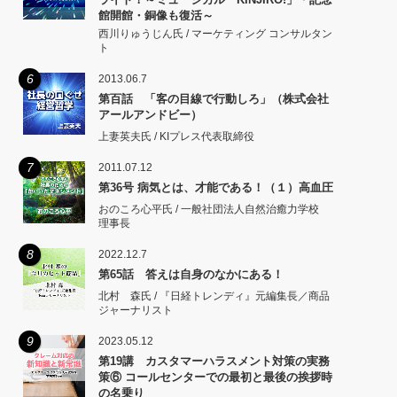
館開館・銅像も復活～
西川りゅうじん氏 / マーケティング コンサルタン
ト
6
2013.06.7
第百話 「客の目線で行動しろ」（株式会社
アールアンドビー）
上妻英夫氏 / KIプレス代表取締役
7
2011.07.12
第36号 病気とは、才能である！（１）高血圧
おのころ心平氏 / 一般社団法人自然治癒力学校
理事長
8
2022.12.7
第65話 答えは自身のなかにある！
北村 森氏 / 『日経トレンディ』元編集長／商品
ジャーナリスト
9
2023.05.12
第19講 カスタマーハラスメント対策の実務
策⑥ コールセンターでの最初と最後の挨拶時
の名乗り