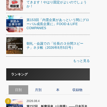
てきます！やはり固定がよいのでしょう
か！
第153回「内需企業があっという間にグロ
ーバル成長企業に」FOOD & LIFE
COMPANIES
朝礼・会議での「社長の３分間スピー
チ」ネタ帳（2026年8月5日号）
もっと見る
ランキング
日別
月別
本
収録物
1
2026.08.4
第157回 飯豊温泉（山形県）――日本百名