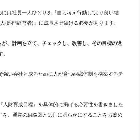
社長のための“全員営業”(30
腕をつくる 人と組織を動かす(200)
銀行交渉はこうしなさい！(12)
高橋一
めには社員一人ひとりを『自ら考え行動し“より良い結
行動科学マネジメント(5)
の社長のビジョン実現道場(10)
人(部門経営者)』に成長させ続ける必要があります。
らが、計画を立て、チェックし、改善し、その目標の達
す。
そ強い会社と成るために人が育つ組織体制を構築するチ
『人財育成目標』を具体的に掲げる必要性を書きました
”
を、通常の組織図とは別に明らかにすることをお薦め