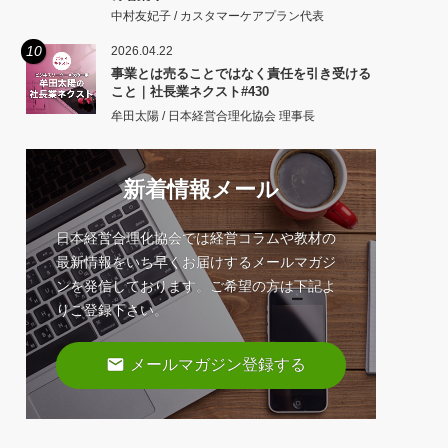
中村友妃子 / カスタマーケアプラン代表
10
2026.04.22
事業とは売ることではなく責任を引き受ける
こと｜社長業ネクスト#430
牟田太陽 / 日本経営合理化協会 理事長
新着情報メール
日本経営合理化協会では経営コラムや教材の
最新情報をいち早くお届けするメールマガジ
ンを発信しております。ご希望の方は下記よ
りご登録下さい。
email
メールマガジン登録する