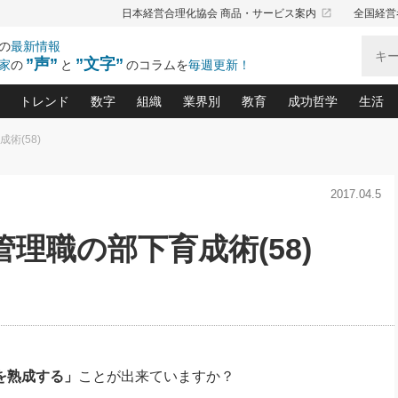
launch
日本経営合理化協会 商品・サービス案内
全国経営
の
最新情報
”声”
”文字”
家
の
と
のコラムを
毎週更新！
トレンド
数字
組織
業界別
教育
成功哲学
生活
術(58)
る仕組みづくり講座(12)
産を守る一手(171)
ーワンで勝ち残る企業風土づくり(54)
《ニューヨーク発》ビジネスリーダーの先読み: 最新トレンド
オーナー社長の「お金の悩み相談室」(15)
「賃金の誤解」(135)
なぜ、トヨタ式で会社が伸びるのか？(
“出来る”管理職の条件(62)
中国哲学に学ぶ 不
おの
と戦略拠点(9)
(50)
2017.04.5
ーバル経営者は知ってい
(39)
スリーダー×次の一手「牟田太陽の社長業ネクスト」
おカネが残る決算書にするために、やっておきたいこと(
中小企業の新たな法律リスク(178)
売れる住宅を創る 100の視点(100)
あなただからお願いしたいと
令和時代の「社長の
”(9)
「社長の繁盛トレンド通信」(90)
デジ
向(204)
会社を守り抜くための緊急対策(100)
職場の生産性を下げるハラスメントの予防策(1
大久保一彦の“流行る”お店の仕組みづく
クレーム対応 実践マニュアル
先人の名句名言の教
理職の部下育成術(58)
トル・F・グジバチの『経営戦略の新常識』(12)
北村森の「今月のヒット商品」(109)
リーダ
2026.08.5
2
る経営」の極意
、決めておきたい、知っておきたい、やってお
強い決算書の会社はココが違う！(36)
賃金決定の定石(68)
柿内幸夫─社長のための現場改善(174
クレーム対応の新知識と新常
渡部昇一の「日本の
い
第109話 伝統的産品を21世紀
第
ジオジャパンの成功要因と
る者かくあるべし(635)
次の売れ筋をつかむ術(102)
ワイ
」
に生かし切る！
損益分岐点を下げる、Ｐ／Ｌ不況時代の新戦略(12)
顧客・社員・社会から支持される「ウェルビ
デキル社員に育てる！ 社員
経営に活かす“十八史
の資産管理講座(95)
会議での「社長の３分間スピーチ」ネタ帳(159)
社長のメシの種 4.0(206)
門」(23)
必読
2026.08.5
新・会計経営と実学(37)
東川鷹年の「中小企業の人育
略(77)
53)
「経営知になる考え方」(57)
眼と耳
朝礼・会議での「社長の３分間
決算書の“見える化”術(12)
業績アップにつながる！ワン
スピーチ」ネタ帳（2026年8月5
ブランド戦略(39)
日号）
なたにお願いしたいと思われる「一流の仕事術」(28)
社長の
を熟成する」
ことが出来ていますか？
賢い社長の「経理財務の見どころ・勘どころ・ツッコ
欧米資産家に学ぶ二世教育(1
ぐせ経営哲学(100)
ろ」(149)
米国