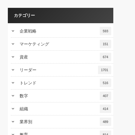
カテゴリー
keyboard_arrow_down
企業戦略
593
keyboard_arrow_down
マーケティング
151
keyboard_arrow_down
資産
674
keyboard_arrow_down
リーダー
1701
keyboard_arrow_down
トレンド
516
keyboard_arrow_down
数字
407
keyboard_arrow_down
組織
414
keyboard_arrow_down
業界別
489
keyboard_arrow_down
教育
814