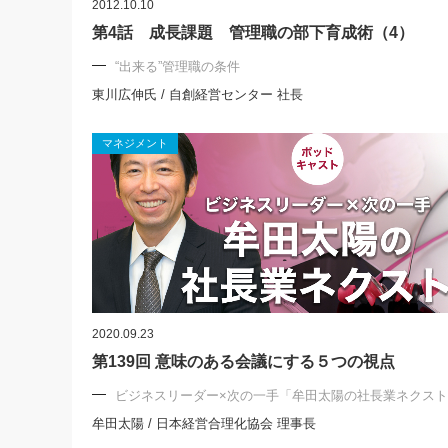
2012.10.10
第4話 成長課題 管理職の部下育成術（4）
“出来る”管理職の条件
東川広伸氏 / 自創経営センター 社長
マネジメント
2020.09.23
第139回 意味のある会議にする５つの視点
ビジネスリーダー×次の一手「牟田太陽の社長業ネクス
牟田太陽 / 日本経営合理化協会 理事長