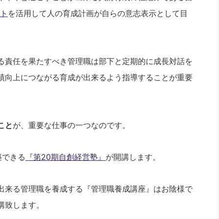
ート
を活用して人の育成計画が自らの意志表示として目
る責任を果たすべき管理職は部下と定期的に成長対話を
績向上につながる育成が出来るよう指導することが重要
こと
が、重要な仕事の一つなのです。
築できる
『第20期自創経営塾』
が開講します。
出来る管理職を養成する『管理職養成講座』はお陰様で
講致します。