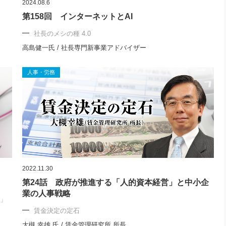
2024.08.6
第158回 インターネットとAI
社長のメシの種 4.0
高島健一氏 / 社長専門新事業アドバイザー
人事・労務
2022.11.30
第24話 政府が推進する「人的資本経営」と中小企
業の人事戦略
ト」
賃金決定の定石
大槻 幸雄 氏 / 賃金管理研究所 所長