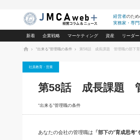
経営者
のため
実務家・専門
新着
企業戦略
マーケティング
資産
リーダー
ホーム
“出来る”管理職の条件
第58話 成長課題 管理職の部下育成
中小企業の「１位づくり」戦略(96)
ネット戦略成功の秘訣 圧倒的に儲か
あなたの会社と資
オンリ
社員教育・営業
利益を最大化する「業務改善」横田尚哉氏(5)
ビジネスを一瞬で制する！一流グロ
どうなる金融業界
ビジネ
る“社長の戦略印象リスクマネジメント
(446)
強い会社を築く ビジネス・クリニック(240)
中国経済の最新動
第58話 成長課題 管
ロングセラーの玉手箱(9)
ピョー
2026.08.7
2026.08.7
日本レーザー「人を大切にしながら利益を上げ
事業承継の前に
相談15：銀行がやたらと固定金
第153回「内需企業があっと
(3)
大復活＆快進撃！ユニバーサルスタ
きたいコト(12)
指導者た
利を勧めてきます！やはり固定
う間にグローバル成長企業に
は(5)
がよいのでしょうか！
FOOD & LIFE COMPANIES
“出来る”管理職の条件
武器としてのM&A入門(3)
会社と社長のため
朝礼・
最高の自分を表現する 成功イメージ戦
社長のための“儲かる通販”戦略視点(151)
深読み企業分析(1
楠木建の
酒井光雄 成功事例に学ぶ繁栄企業の
継続経営 百話百行(85)
次もあ
あなたの会社の管理職は
「部下の“育成思考”
野田久美子 香港ビジネス成功法(10)
社長の口