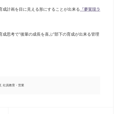
育成計画を目に見える形にすることが出来る
『夢実現ラ
。
育成思考で“後輩の成長を喜ぶ”部下の育成が出来る管理
育
,
社員教育・営業