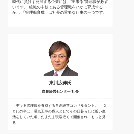
時代に負けず発展する企業には、“出来る”管理職が必ず
)
います。 組織の中核である管理職をいかに育成する
喜の『これぞ！"本物の温泉"』(157)
か… 「管理職育成」は社長の重要な仕事の一つです。
…
東川広伸氏
自創経営センター 社長
デキる管理職を養成する自創経営コンサルタント。 ２
０代の半ば、電気工事の職人としてその日暮らしに近い生
活をしていた頃、たまたま現場近くで開催され…もっと見
る