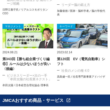
ージ戦略
リーダー脳の鍛え方
日野江都子氏 / リアルコスモポリタン
加藤俊徳 / 医師・脳科学者／脳の学校代
CEO
表
マネジメント
キーワード
2024.08.21
2023.02.14
第343回【勝ち組企業づくり編
第120回 EV（電気自動車）シ
⑥】ルールは少ないほうが良い
フト
〈後編〉
社長のメシの種 4.0
ビジネスリーダー×次の一手
高島健一氏 / 社長専門新事業アドバイザ
「牟田太陽の社長業ネクスト」
ー
牟田太陽 / 日本経営合理化協会 理事長
JMCAおすすめ商品・サービス
open_in_new