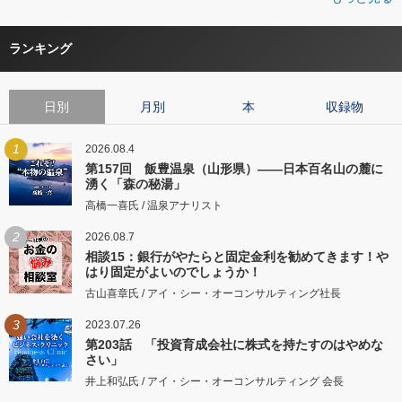
ランキング
日別
月別
本
収録物
1
2026.08.4
第157回 飯豊温泉（山形県）――日本百名山の麓に
湧く「森の秘湯」
高橋一喜氏 / 温泉アナリスト
2
2026.08.7
相談15：銀行がやたらと固定金利を勧めてきます！や
はり固定がよいのでしょうか！
古山喜章氏 / アイ・シー・オーコンサルティング社長
3
2023.07.26
第203話 「投資育成会社に株式を持たすのはやめな
さい」
井上和弘氏 / アイ・シー・オーコンサルティング 会長