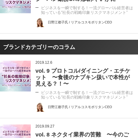
ビジネスを一瞬で制する！一流グローバル経営者は
知っている“社長の戦略印象リスクマネジメント”
日野江都子氏 / リアルコスモポリタンCEO
ブランドカテゴリーのコラム
2019.12.6
vol. 9 プロトコル/ダイニング・エチケ
ット 〜食後のナプキン扱いで本性が
見える？！〜
ビジネスを一瞬で制する！一流グローバル経営者は
知っている“社長の戦略印象リスクマネジメント”
日野江都子氏 / リアルコスモポリタンCEO
2019.09.27
vol. 8 ネクタイ業界の苦難 〜今のご