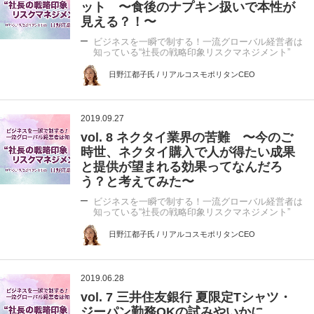
ット 〜食後のナプキン扱いで本性が
見える？！〜
ビジネスを一瞬で制する！一流グローバル経営者は
知っている“社長の戦略印象リスクマネジメント”
日野江都子氏 / リアルコスモポリタンCEO
2019.09.27
vol. 8 ネクタイ業界の苦難 〜今のご
時世、ネクタイ購入で人が得たい成果
と提供が望まれる効果ってなんだろ
う？と考えてみた〜
ビジネスを一瞬で制する！一流グローバル経営者は
知っている“社長の戦略印象リスクマネジメント”
日野江都子氏 / リアルコスモポリタンCEO
2019.06.28
vol. 7 三井住友銀行 夏限定Tシャツ・
ジーパン勤務OKの試みやいかに