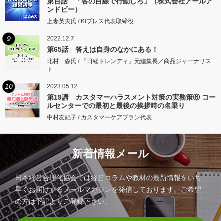
第百話 「客の目線で行動しろ」（株式会社アールア
ンドビー）
上妻英夫氏 / KIプレス代表取締役
9
2022.12.7
第65話 答えは自身のなかにある！
北村 森氏 / 『日経トレンディ』元編集長／商品ジャーナリス
ト
10
2023.05.12
第19講 カスタマーハラスメント対策の実務策⑥ コー
ルセンターでの最初と最後の挨拶時の名乗り
中村友妃子 / カスタマーケアプラン代表
新着情報メール
日本経営合理化協会では経営コラムや教材の最新情報をいち
早くお届けするメールマガジンを発信しております。ご希望
の方は下記よりご登録下さい。