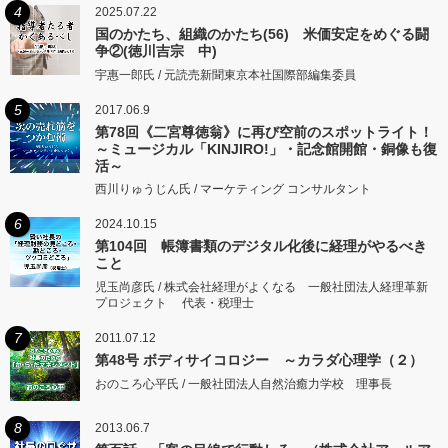
4
2025.07.22
国のかたち、組織のかたち(56) 米価安定をめぐる闘
争②(徳川吉宗 中)
宇惠一郎氏 / 元読売新聞東京本社国際部編集委員
5
2017.06.9
第78回《二宮尊徳翁》に再び空前のスポットライト！
～ミュージカル「KINJIRO!」・記念館開館・銅像も復
活～
西川りゅうじん氏 / マーケティング コンサルタント
6
2024.10.15
第104回 帳簿書類のデジタル化後に経理がやるべき
こと
児玉尚彦氏 / 株式会社経理がよくなる 一般社団法人経理革新
プロジェクト 代表・税理士
7
2011.07.12
第48号 ボディサイコロジー ～カラダ心理学（２）
おのころ心平氏 / 一般社団法人自然治癒力学校 理事長
8
2013.06.7