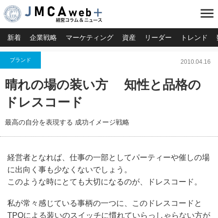
menu
新着
企業戦略
マーケティング
資産
リーダー
トレンド
ブランド
2010.04.16
晴れの場の装い方 知性と品格の
ドレスコード
最高の自分を表現する 成功イメージ戦略
経営者となれば、仕事の一部としてパーティーや催しの場
に出向く事も少なくないでしょう。
このような時にとても大切になるのが、ドレスコード。
私が常々感じている事柄の一つに、このドレスコードと
TPOによる装いのスイッチに慣れていらっしゃらない方が