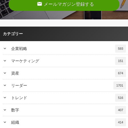
email
メールマガジン登録する
カテゴリー
keyboard_arrow_down
企業戦略
593
keyboard_arrow_down
マーケティング
151
keyboard_arrow_down
資産
674
keyboard_arrow_down
リーダー
1701
keyboard_arrow_down
トレンド
516
keyboard_arrow_down
数字
407
keyboard_arrow_down
組織
414