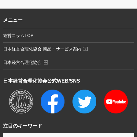
メニュー
経営コラムTOP
exit_to_app
日本経営合理化協会 商品・サービス案内
exit_to_app
日本経営合理化協会
日本経営合理化協会
公式WEB/SNS
注目のキーワード