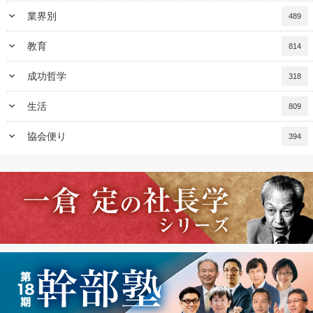
keyboard_arrow_down
業界別
489
keyboard_arrow_down
教育
814
keyboard_arrow_down
成功哲学
318
keyboard_arrow_down
生活
809
keyboard_arrow_down
協会便り
394