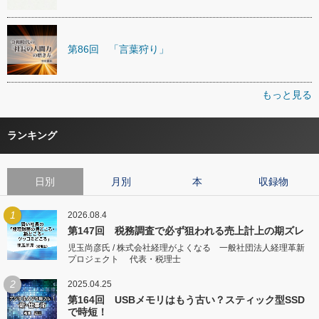
第86回 「言葉狩り」
もっと見る
ランキング
日別
月別
本
収録物
1
2026.08.4
第147回 税務調査で必ず狙われる売上計上の期ズレ
児玉尚彦氏 / 株式会社経理がよくなる 一般社団法人経理革新
プロジェクト 代表・税理士
2
2025.04.25
第164回 USBメモリはもう古い？スティック型SSD
で時短！