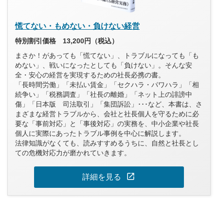
慌てない・もめない・負けない経営
特別割引価格 13,200円（税込）
まさか！があっても「慌てない」、トラブルになっても「も
めない」、戦いになったとしても「負けない」。そんな安
全・安心の経営を実現するための社長必携の書。
「長時間労働」「未払い賃金」「セクハラ・パワハラ」「相
続争い」「税務調査」「社長の離婚」「ネット上の誹謗中
傷」「日本版 司法取引」「集団訴訟」･･･など、本書は、さ
まざまな経営トラブルから、会社と社長個人を守るために必
要な「事前対応」と「事後対応」の実務を、中小企業や社長
個人に実際にあったトラブル事例を中心に解説します。
法律知識がなくても、読みすすめるうちに、自然と社長とし
ての危機対応力が磨かれていきます。
open_in_new
詳細を見る