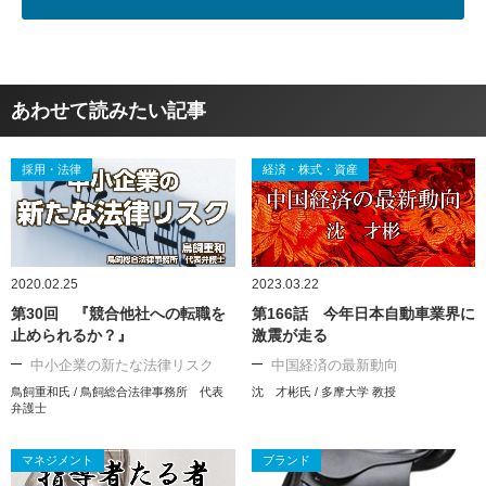
あわせて読みたい記事
採用・法律
経済・株式・資産
2020.02.25
2023.03.22
第30回 『競合他社への転職を
第166話 今年日本自動車業界に
止められるか？』
激震が走る
中小企業の新たな法律リスク
中国経済の最新動向
鳥飼重和氏 / 鳥飼総合法律事務所 代表
沈 才彬氏 / 多摩大学 教授
弁護士
マネジメント
ブランド