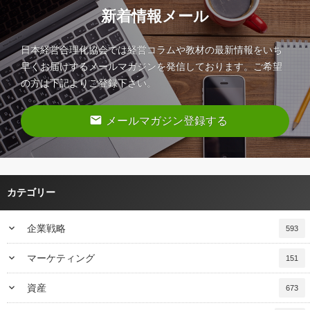
新着情報メール
日本経営合理化協会では経営コラムや教材の最新情報をいち
早くお届けするメールマガジンを発信しております。ご希望
の方は下記よりご登録下さい。
email
メールマガジン登録する
カテゴリー
keyboard_arrow_down
企業戦略
593
keyboard_arrow_down
マーケティング
151
keyboard_arrow_down
資産
673