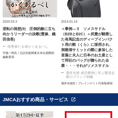
2020.03.3
2014.01.14
逆転の発想(9) 圧倒的敵に立ち
＜事例―３ ソメスサドル
向かうリーダーの決断(曹操、織
（B2BとB2C）＞武豊が騎乗し
田信長)
た有馬記念のディープインパク
ト用の鞍（くら）に採用され、
指導者たる者かくあるべし
洞爺湖サミットの際に参加した
宇惠一郎氏 / 元読売新聞東京本社国際部
首脳と夫人に日本のお土産とし
編集委員
て同社のバッグが贈られた企
業・・・それがソメスサドル
酒井光雄 成功事例に学ぶ繁栄企
業のブランド戦略
酒井光雄氏 / ブレインゲイト代表取締役
JMCAおすすめ商品・サービス
open_in_new