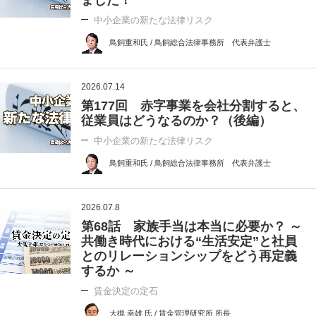
中小企業の新たな法律リスク
鳥飼重和氏 / 鳥飼総合法律事務所 代表弁護士
2026.07.14
第177回 赤字事業を会社分割すると、
従業員はどうなるのか？（後編）
中小企業の新たな法律リスク
鳥飼重和氏 / 鳥飼総合法律事務所 代表弁護士
2026.07.8
第68話 家族手当は本当に必要か？ ～
共働き時代における“生活安定”と社員
とのリレーションシップをどう再定義
するか ～
賃金決定の定石
大槻 幸雄 氏 / 賃金管理研究所 所長