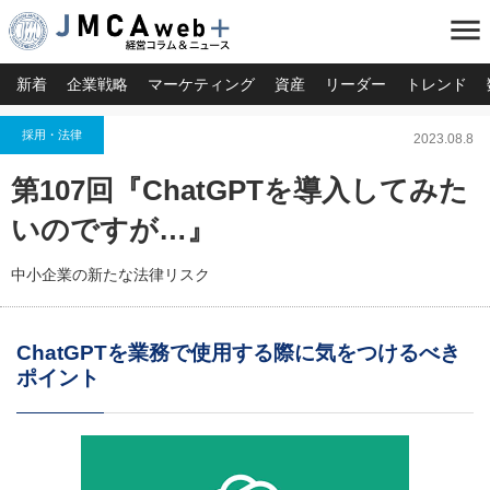
menu
新着
企業戦略
マーケティング
資産
リーダー
トレンド
採用・法律
2023.08.8
第107回『ChatGPTを導入してみた
いのですが…』
中小企業の新たな法律リスク
ChatGPTを業務で使用する際に気をつけるべき
ポイント