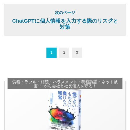
次のページ
ChatGPTに個人情報を入力する際のリスクと
対策
1
2
3
労務トラブル・相続・ハラスメント・税務訴訟・ネット被
害･･･から会社と社長個人を守る！