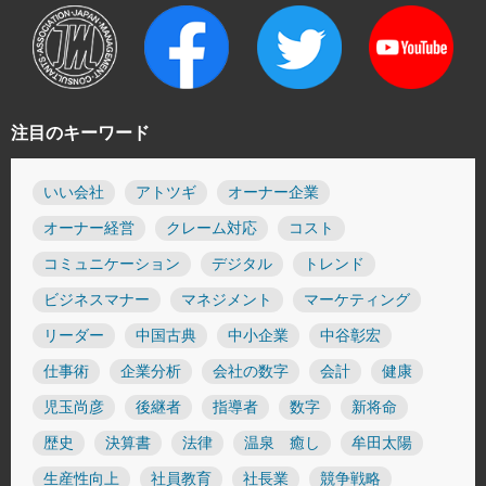
注目のキーワード
いい会社
アトツギ
オーナー企業
オーナー経営
クレーム対応
コスト
コミュニケーション
デジタル
トレンド
ビジネスマナー
マネジメント
マーケティング
リーダー
中国古典
中小企業
中谷彰宏
仕事術
企業分析
会社の数字
会計
健康
児玉尚彦
後継者
指導者
数字
新将命
歴史
決算書
法律
温泉 癒し
牟田太陽
生産性向上
社員教育
社長業
競争戦略