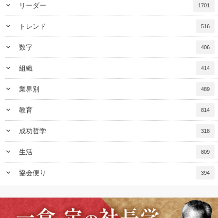
keyboard_arrow_down
リーダー
1701
keyboard_arrow_down
トレンド
516
keyboard_arrow_down
数字
406
keyboard_arrow_down
組織
414
keyboard_arrow_down
業界別
489
keyboard_arrow_down
教育
814
keyboard_arrow_down
成功哲学
318
keyboard_arrow_down
生活
809
keyboard_arrow_down
協会便り
394