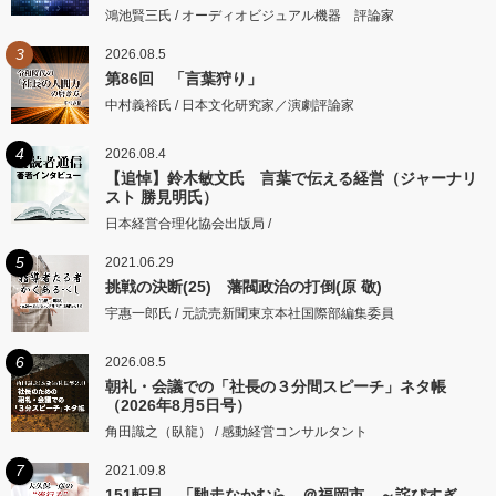
鴻池賢三氏 / オーディオビジュアル機器 評論家
3
2026.08.5
第86回 「言葉狩り」
中村義裕氏 / 日本文化研究家／演劇評論家
4
2026.08.4
【追悼】鈴木敏文氏 言葉で伝える経営（ジャーナリ
スト 勝見明氏）
日本経営合理化協会出版局 /
5
2021.06.29
挑戦の決断(25) 藩閥政治の打倒(原 敬)
宇惠一郎氏 / 元読売新聞東京本社国際部編集委員
6
2026.08.5
朝礼・会議での「社長の３分間スピーチ」ネタ帳
（2026年8月5日号）
角田識之（臥龍） / 感動経営コンサルタント
7
2021.09.8
151軒目 「馳走なかむら ＠福岡市 ～詫びすぎ