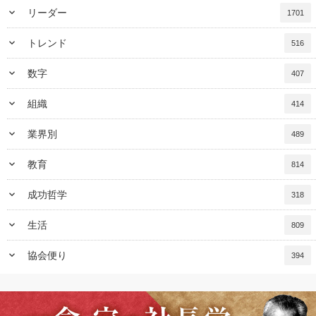
keyboard_arrow_down
リーダー
1701
keyboard_arrow_down
トレンド
516
keyboard_arrow_down
数字
407
keyboard_arrow_down
組織
414
keyboard_arrow_down
業界別
489
keyboard_arrow_down
教育
814
keyboard_arrow_down
成功哲学
318
keyboard_arrow_down
生活
809
keyboard_arrow_down
協会便り
394