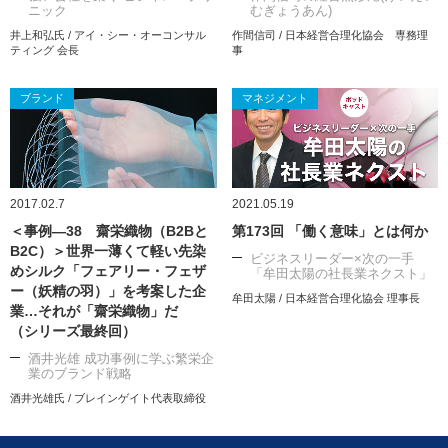
ニック
むぎょうあん)
井上和弘氏 / アイ・シー・オーコンサル
作間信司 / 日本経営合理化協会 専務理
ティング 会長
事
ブランド
マネジメント
2017.02.7
2021.05.19
＜事例―38 齋栄織物（B2Bと
第173回 「働く意味」とは何か
B2C）＞世界一薄くて軽い先染
ビジネスリーダー×次の一手
めシルク「フェアリー・フェザ
「牟田太陽の社長業ネクスト」
ー（妖精の羽）」を考案した企
牟田太陽 / 日本経営合理化協会 理事長
業…それが「齋栄織物」だ
（シリーズ最終回）
酒井光雄 成功事例に学ぶ繁栄企
業のブランド戦略
酒井光雄氏 / ブレインゲイト代表取締役