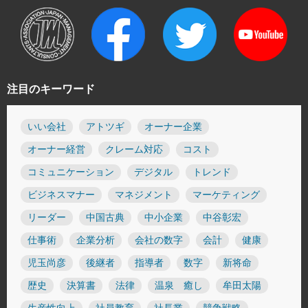
注目のキーワード
いい会社
アトツギ
オーナー企業
オーナー経営
クレーム対応
コスト
コミュニケーション
デジタル
トレンド
ビジネスマナー
マネジメント
マーケティング
リーダー
中国古典
中小企業
中谷彰宏
仕事術
企業分析
会社の数字
会計
健康
児玉尚彦
後継者
指導者
数字
新将命
歴史
決算書
法律
温泉 癒し
牟田太陽