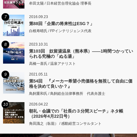
牟田太陽 / 日本経営合理化協会 理事長
7
2016.09.23
第88回「企業の将来性はESG？」
白根寿晴氏 / FPインテリジェンス代表
8
2023.10.31
第103回 奴留湯温泉（熊本県）――1時間つかってい
られる究極の「ぬる湯」
高橋一喜氏 / 温泉アナリスト
9
2021.05.11
第54回 『メーカー希望小売価格を無視して自由に価
格を決めて良いか？』
鳥飼重和氏 / 鳥飼総合法律事務所 代表弁護士
10
2026.04.22
朝礼・会議での「社長の３分間スピーチ」ネタ帳
（2026年4月22日号）
角田識之（臥龍） / 感動経営コンサルタント