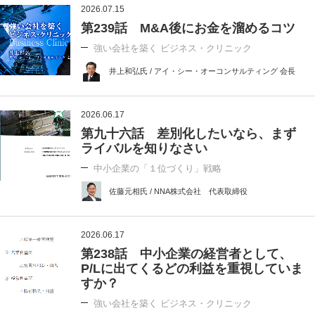
2026.07.15
第239話 M&A後にお金を溜めるコツ
強い会社を築く ビジネス・クリニック
井上和弘氏 / アイ・シー・オーコンサルティング 会長
2026.06.17
第九十六話 差別化したいなら、まず
ライバルを知りなさい
中小企業の「１位づくり」戦略
佐藤元相氏 / NNA株式会社 代表取締役
2026.06.17
第238話 中小企業の経営者として、
P/Lに出てくるどの利益を重視していま
すか？
強い会社を築く ビジネス・クリニック