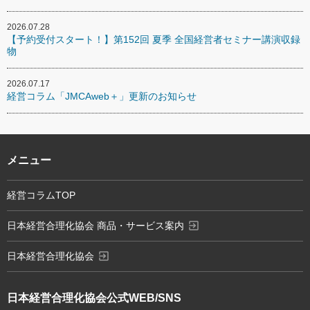
2026.07.28
【予約受付スタート！】第152回 夏季 全国経営者セミナー講演収録
物
2026.07.17
経営コラム「JMCAweb＋」更新のお知らせ
メニュー
経営コラムTOP
exit_to_app
日本経営合理化協会 商品・サービス案内
exit_to_app
日本経営合理化協会
日本経営合理化協会
公式WEB/SNS