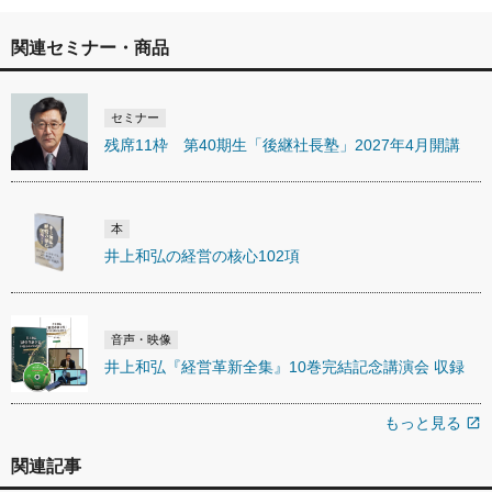
関連セミナー・商品
セミナー
残席11枠 第40期生「後継社長塾」2027年4月開講
本
井上和弘の経営の核心102項
音声・映像
井上和弘『経営革新全集』10巻完結記念講演会 収録
もっと見る
open_in_new
関連記事