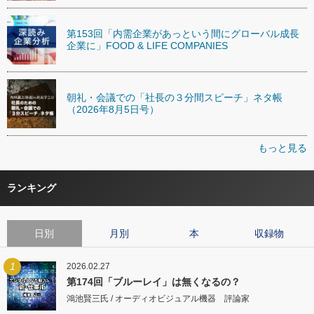
第153回「内需企業があっという間にグローバル成長
企業に」FOOD & LIFE COMPANIES
朝礼・会議での「社長の３分間スピーチ」ネタ帳
（2026年8月5日号）
もっと見る
ランキング
日別
月別
本
収録物
1
2026.02.27
第174回「ブルーレイ」は無くなるの？
鴻池賢三氏 / オーディオビジュアル機器 評論家