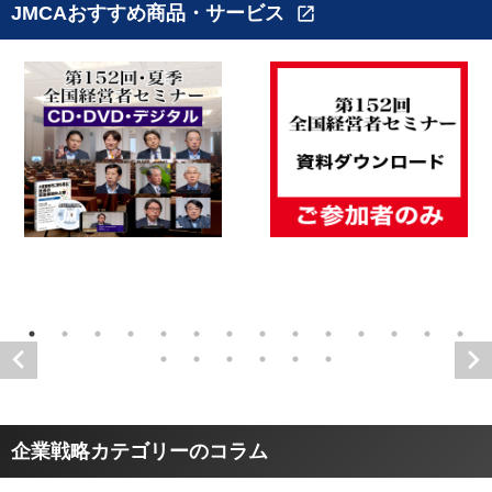
JMCAおすすめ商品・サービス
open_in_new
企業戦略カテゴリーのコラム