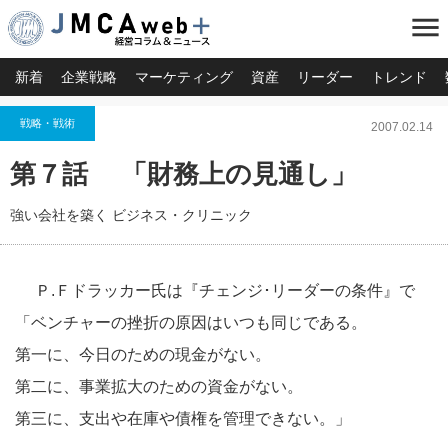
menu
新着
企業戦略
マーケティング
資産
リーダー
トレンド
戦略・戦術
2007.02.14
第７話 「財務上の見通し」
強い会社を築く ビジネス・クリニック
Ｐ.Ｆドラッカー氏は『チェンジ･リーダーの条件』で
「ベンチャーの挫折の原因はいつも同じである。
第一に、今日のための現金がない。
第二に、事業拡大のための資金がない。
第三に、支出や在庫や債権を管理できない。」