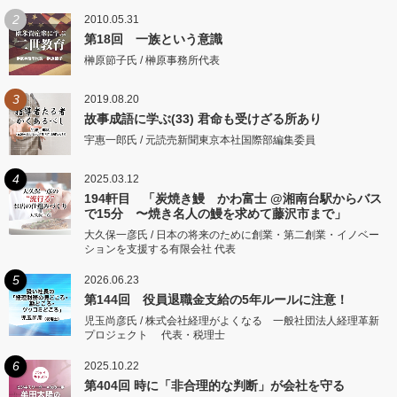
2
2010.05.31
第18回 一族という意識
榊原節子氏 / 榊原事務所代表
3
2019.08.20
故事成語に学ぶ(33) 君命も受けざる所あり
宇惠一郎氏 / 元読売新聞東京本社国際部編集委員
4
2025.03.12
194軒目 「炭焼き鰻 かわ富士 @湘南台駅からバス
で15分 〜焼き名人の鰻を求めて藤沢市まで」
大久保一彦氏 / 日本の将来のために創業・第二創業・イノベー
ションを支援する有限会社 代表
5
2026.06.23
第144回 役員退職金支給の5年ルールに注意！
児玉尚彦氏 / 株式会社経理がよくなる 一般社団法人経理革新
プロジェクト 代表・税理士
6
2025.10.22
第404回 時に「非合理的な判断」が会社を守る