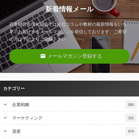
新着情報メール
日本経営合理化協会では経営コラムや教材の最新情報をいち
早くお届けするメールマガジンを発信しております。ご希望
の方は下記よりご登録下さい。
email
メールマガジン登録する
カテゴリー
keyboard_arrow_down
企業戦略
593
keyboard_arrow_down
マーケティング
151
keyboard_arrow_down
資産
674