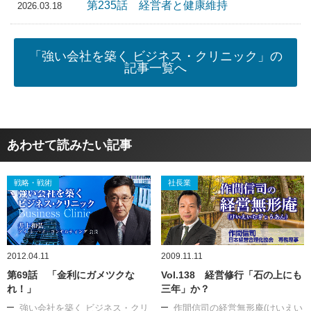
第235話 経営者と健康維持
2026.03.18
「強い会社を築く ビジネス・クリニック」の
記事一覧へ
あわせて読みたい記事
戦略・戦術
社長業
2012.04.11
2009.11.11
第69話 「金利にガメツクな
Vol.138 経営修行「石の上にも
れ！」
三年」か？
強い会社を築く ビジネス・クリ
作間信司の経営無形庵(けいえい