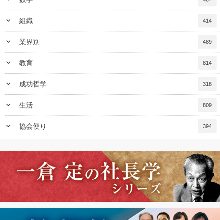
keyboard_arrow_down
組織
414
keyboard_arrow_down
業界別
489
keyboard_arrow_down
教育
814
keyboard_arrow_down
成功哲学
318
keyboard_arrow_down
生活
809
keyboard_arrow_down
協会便り
394