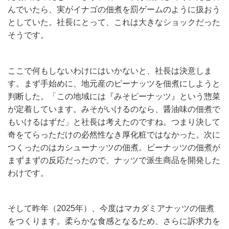
んでいたら、実がイナゴの佃煮を罰ゲームのように扱おう
としていた。社長にとって、これは大きなショックだった
そうです。
ここで何もしないわけにはいかないと、社長は決意しま
す。まず手始めに、地元産のピーナッツを佃煮にしようと
判断した。「この地域には『みそピーナッツ』という惣菜
が定着しています。みそがいけるのなら、醤油味の佃煮で
もいけるはずだ」と社長は考えたのですね。つまり決して
奇をてらっただけの必然性なき厚化粧ではなかった。次に
つくったのはカシューナッツの佃煮。ピーナッツの佃煮が
まずまずの反応だったので、ナッツで派生商品を開発した
わけです。
そして昨年（2025年）、今度はマカダミアナッツの佃煮
をつくります。柔らかな食感となるため、さらに訴求力を