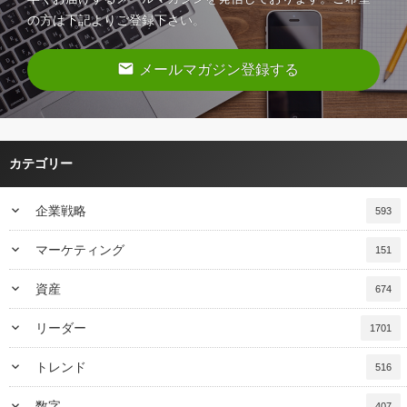
の方は下記よりご登録下さい。
email
メールマガジン登録する
カテゴリー
keyboard_arrow_down
企業戦略
593
keyboard_arrow_down
マーケティング
151
keyboard_arrow_down
資産
674
keyboard_arrow_down
リーダー
1701
keyboard_arrow_down
トレンド
516
keyboard_arrow_down
数字
407