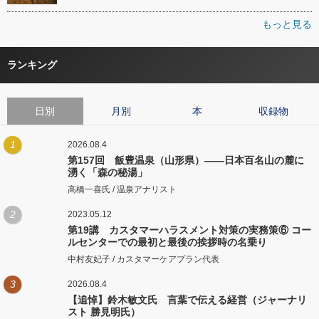
もっと見る
ランキング
日別
月別
本
収録物
1
2026.08.4
第157回 飯豊温泉（山形県）――日本百名山の麓に
湧く「森の秘湯」
高橋一喜氏 / 温泉アナリスト
2
2023.05.12
第19講 カスタマーハラスメント対策の実務策⑥ コー
ルセンターでの最初と最後の挨拶時の名乗り
中村友妃子 / カスタマーケアプラン代表
3
2026.08.4
【追悼】鈴木敏文氏 言葉で伝える経営（ジャーナリ
スト 勝見明氏）