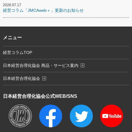
2026.07.17
経営コラム「JMCAweb＋」更新のお知らせ
メニュー
経営コラムTOP
exit_to_app
日本経営合理化協会 商品・サービス案内
exit_to_app
日本経営合理化協会
日本経営合理化協会
公式WEB/SNS