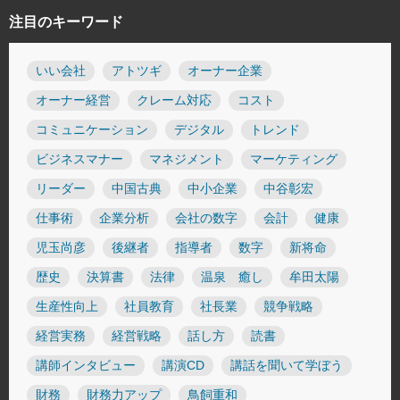
注目のキーワード
いい会社
アトツギ
オーナー企業
オーナー経営
クレーム対応
コスト
コミュニケーション
デジタル
トレンド
ビジネスマナー
マネジメント
マーケティング
リーダー
中国古典
中小企業
中谷彰宏
仕事術
企業分析
会社の数字
会計
健康
児玉尚彦
後継者
指導者
数字
新将命
歴史
決算書
法律
温泉 癒し
牟田太陽
生産性向上
社員教育
社長業
競争戦略
経営実務
経営戦略
話し方
読書
講師インタビュー
講演CD
講話を聞いて学ぼう
財務
財務力アップ
鳥飼重和