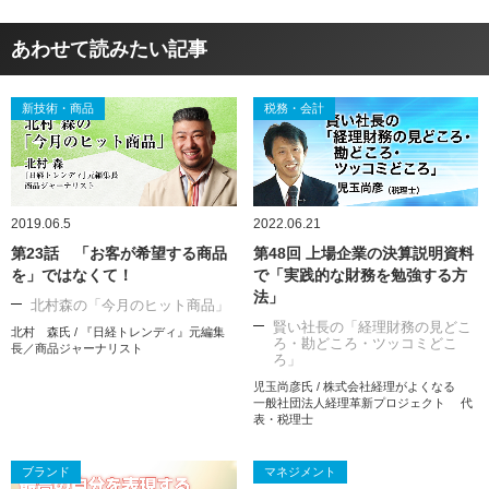
あわせて読みたい記事
新技術・商品
税務・会計
2019.06.5
2022.06.21
第23話 「お客が希望する商品
第48回 上場企業の決算説明資料
を」ではなくて！
で「実践的な財務を勉強する方
法」
北村森の「今月のヒット商品」
賢い社長の「経理財務の見どこ
北村 森氏 / 『日経トレンディ』元編集
ろ・勘どころ・ツッコミどこ
長／商品ジャーナリスト
ろ」
児玉尚彦氏 / 株式会社経理がよくなる
一般社団法人経理革新プロジェクト 代
表・税理士
ブランド
マネジメント