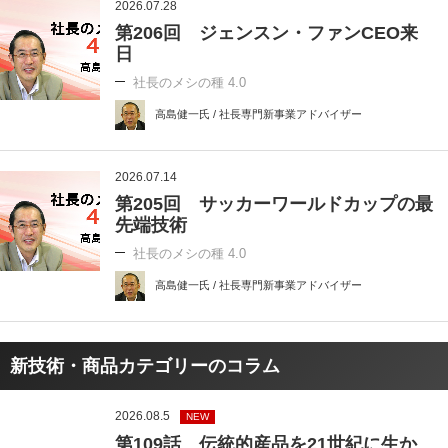
2026.07.28
第206回 ジェンスン・ファンCEO来
日
社長のメシの種 4.0
高島健一氏 / 社長専門新事業アドバイザー
2026.07.14
第205回 サッカーワールドカップの最
先端技術
社長のメシの種 4.0
高島健一氏 / 社長専門新事業アドバイザー
新技術・商品カテゴリーのコラム
2026.08.5
NEW
第109話 伝統的産品を21世紀に生か