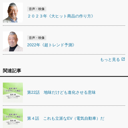
音声・映像
２０２３年《大ヒット商品の作り方》
音声・映像
2022年《超トレンド予測》
もっと見る
open_in_new
関連記事
第22話 地味だけども進化させる意味
第４話 これも立派なEV（電気自動車）だ