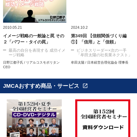
2010.05.21
2024.10.2
イメージ戦略の一般論と罠 その
第349回 【信頼関係づくり編
２「パワー・タイの罠」
①】「信用」と「信頼」
最高の自分を表現する 成功イメ
ビジネスリーダー×次の一手
ージ戦略
「牟田太陽の社長業ネクスト」
日野江都子氏 / リアルコスモポリタン
牟田太陽 / 日本経営合理化協会 理事長
CEO
JMCAおすすめ商品・サービス
open_in_new