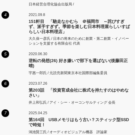
日本経営合理化協会出版局 /
4
2021.09.8
151軒目 「馳走なかむら ＠福岡市 ～詫びすぎ
ず、派手すぎず。季節を楽しむ日本料理屋らしいすば
らしい日本料理店」
大久保一彦氏 / 日本の将来のために創業・第二創業・イノベー
ションを支援する有限会社 代表
5
2020.06.30
逆転の発想(26) 好き嫌いで部下を選ばない(後藤田正
晴)
宇惠一郎氏 / 元読売新聞東京本社国際部編集委員
6
2023.07.26
第203話 「投資育成会社に株式を持たすのはやめな
さい」
井上和弘氏 / アイ・シー・オーコンサルティング 会長
7
2025.04.25
第164回 USBメモリはもう古い？スティック型SSD
で時短！
鴻池賢三氏 / オーディオビジュアル機器 評論家