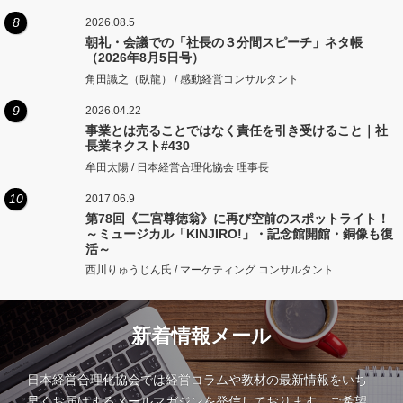
8
2026.08.5
朝礼・会議での「社長の３分間スピーチ」ネタ帳
（2026年8月5日号）
角田識之（臥龍） / 感動経営コンサルタント
9
2026.04.22
事業とは売ることではなく責任を引き受けること｜社
長業ネクスト#430
牟田太陽 / 日本経営合理化協会 理事長
10
2017.06.9
第78回《二宮尊徳翁》に再び空前のスポットライト！
～ミュージカル「KINJIRO!」・記念館開館・銅像も復
活～
西川りゅうじん氏 / マーケティング コンサルタント
新着情報メール
日本経営合理化協会では経営コラムや教材の最新情報をいち
早くお届けするメールマガジンを発信しております。ご希望