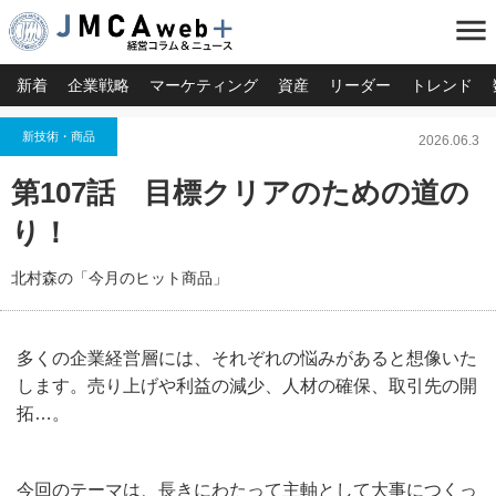
menu
新着
企業戦略
マーケティング
資産
リーダー
トレンド
新技術・商品
2026.06.3
第107話 目標クリアのための道の
り！
北村森の「今月のヒット商品」
多くの企業経営層には、それぞれの悩みがあると想像いた
します。売り上げや利益の減少、人材の確保、取引先の開
拓…。
今回のテーマは、長きにわたって主軸として大事につくっ