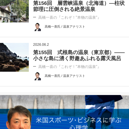
第156回 層雲峡温泉（北海道）―柱状
節理に圧倒される絶景温泉
高橋一喜の『これぞ！"本物の温泉"』
高橋一喜氏 / 温泉アナリスト
2026.06.2
第155回 式根島の温泉（東京都）――
小さな島に湧く野趣あふれる露天風呂
高橋一喜の『これぞ！"本物の温泉"』
高橋一喜氏 / 温泉アナリスト