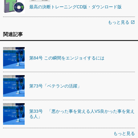
最高の決断トレーニングCD版・ダウンロード版
もっと見る
open_in_new
関連記事
第84号 この瞬間をエンジョイするには
第73号「ベテランの活躍」
第33号 「悪かった事を覚える人VS良かった事を覚え
る人」
もっと見る