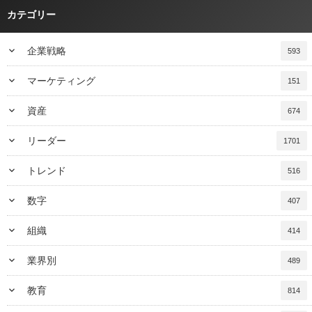
カテゴリー
keyboard_arrow_down
企業戦略
593
keyboard_arrow_down
マーケティング
151
keyboard_arrow_down
資産
674
keyboard_arrow_down
リーダー
1701
keyboard_arrow_down
トレンド
516
keyboard_arrow_down
数字
407
keyboard_arrow_down
組織
414
keyboard_arrow_down
業界別
489
keyboard_arrow_down
教育
814