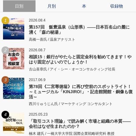
日別
月別
本
収録物
1
2026.08.4
第157回 飯豊温泉（山形県）――日本百名山の麓に
湧く「森の秘湯」
高橋一喜氏 / 温泉アナリスト
2
2026.08.7
相談15：銀行がやたらと固定金利を勧めてきます！や
はり固定がよいのでしょうか！
古山喜章氏 / アイ・シー・オーコンサルティング社長
3
2017.06.9
第78回《二宮尊徳翁》に再び空前のスポットライト！
～ミュージカル「KINJIRO!」・記念館開館・銅像も復
活～
西川りゅうじん氏 / マーケティング コンサルタント
4
2025.05.23
「取引コスト理論」で読み解く市場と組織の本質――
会社はなぜ生まれたのか？
楠木 建氏 / 一橋大学大学院 国際企業戦略研究科 教授