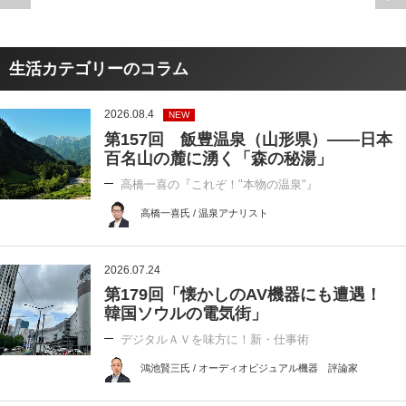
生活カテゴリーのコラム
2026.08.4
NEW
第157回 飯豊温泉（山形県）――日本
百名山の麓に湧く「森の秘湯」
高橋一喜の『これぞ！"本物の温泉"』
高橋一喜氏 / 温泉アナリスト
2026.07.24
第179回「懐かしのAV機器にも遭遇！
韓国ソウルの電気街」
デジタルＡＶを味方に！新・仕事術
鴻池賢三氏 / オーディオビジュアル機器 評論家