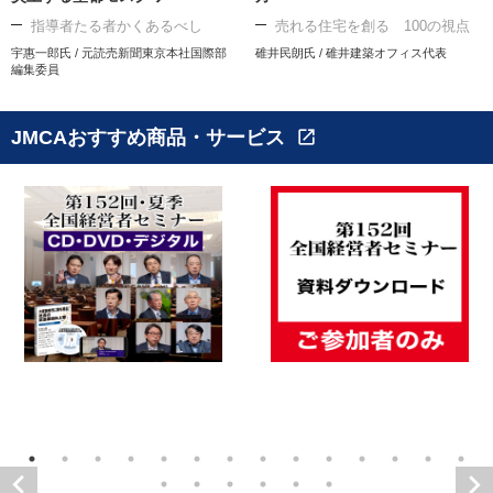
指導者たる者かくあるべし
売れる住宅を創る 100の視点
宇惠一郎氏 / 元読売新聞東京本社国際部
碓井民朗氏 / 碓井建築オフィス代表
編集委員
JMCAおすすめ商品・サービス
open_in_new