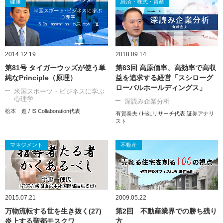
健康
経済・株式・資産
2014.12.19
2018.09.14
第81号 タイガーウッズが使う単
第63回 高原価率、高効率で高収
純なPrinciple（原理）
益を追求する経営「スシローグ
ローバルホールディングス」
米国スポーツ・ビジネスに学ぶ
心理学
深読み企業分析
松本 進 / IS Collaboration代表
有賀泰夫 / H&Lリサーチ代表 証券アナリ
スト
マネジメント
不動産
2015.07.21
2009.05.22
万物流転する世を生き抜く(27)
第2回 不動産業界での勝ち残り
炎上する聖都モスクワ
方