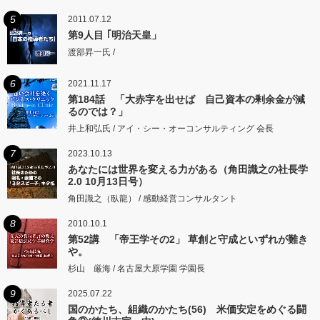
5
2011.07.12
第9人目 ｢明治天皇」
渡部昇一氏 /
6
2021.11.17
第184話 「大赤字を出せば 自己資本の剰余金が減
るのでは？」
井上和弘氏 / アイ・シー・オーコンサルティング 会長
7
2023.10.13
あなたには世界を変える力がある（角田識之の社長学
2.0 10月13日号）
角田識之（臥龍） / 感動経営コンサルタント
8
2010.10.1
第52講 「帝王学その2」 草創と守成といずれが難き
や。
杉山 厳海 / 名古屋大原学園 学園長
9
2025.07.22
国のかたち、組織のかたち(56) 米価安定をめぐる闘