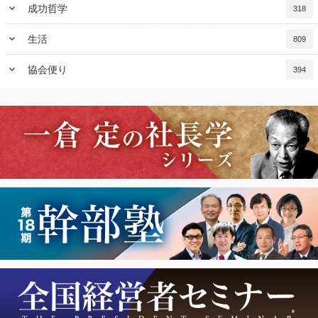
keyboard_arrow_down
成功哲学
318
keyboard_arrow_down
生活
809
keyboard_arrow_down
協会便り
394