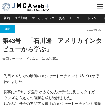
menu
新着
企業戦略
マーケティング
資産
リーダー
トレンド
健康
2010.05.31
第43号 「石川遼 アメリカインタ
ビューから学ぶ」
米国スポーツ・ビジネスに学ぶ心理学
先日アメリカの最後のメジャートーナメントUSプロが行
われました。
見事にYEヤング選手が多くの人の予想に反してタイガー
ウッズを抑えての優勝を成し遂げました。
ちなみに男子のアジア人選手のメジャートーナメント優勝