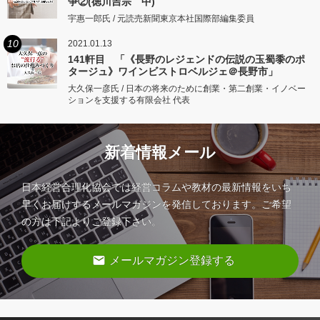
争②(徳川吉宗 中)
宇惠一郎氏 / 元読売新聞東京本社国際部編集委員
10
2021.01.13
141軒目 「《長野のレジェンドの伝説の玉蜀黍のポ
タージュ》ワインビストロベルジェ＠長野市」
大久保一彦氏 / 日本の将来のために創業・第二創業・イノベー
ションを支援する有限会社 代表
新着情報メール
日本経営合理化協会では経営コラムや教材の最新情報をいち
早くお届けするメールマガジンを発信しております。ご希望
の方は下記よりご登録下さい。
email
メールマガジン登録する