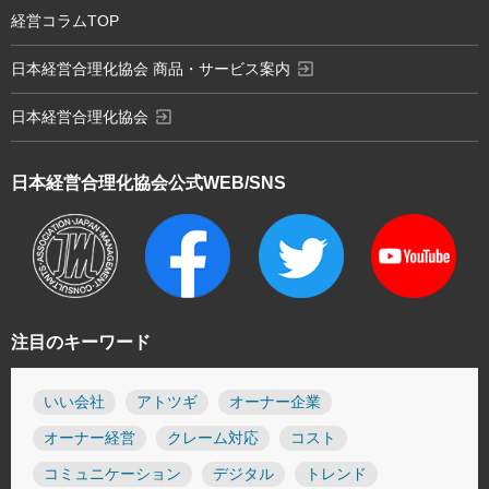
経営コラムTOP
exit_to_app
日本経営合理化協会 商品・サービス案内
exit_to_app
日本経営合理化協会
日本経営合理化協会
公式WEB/SNS
注目のキーワード
いい会社
アトツギ
オーナー企業
オーナー経営
クレーム対応
コスト
コミュニケーション
デジタル
トレンド