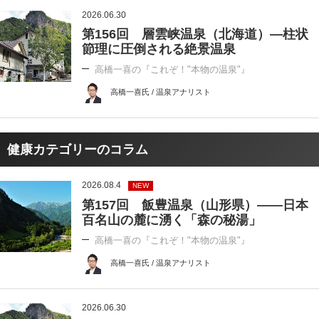
2026.06.30
第156回 層雲峡温泉（北海道）―柱状
節理に圧倒される絶景温泉
高橋一喜の『これぞ！"本物の温泉"』
高橋一喜氏 / 温泉アナリスト
健康カテゴリーのコラム
2026.08.4
NEW
第157回 飯豊温泉（山形県）――日本
百名山の麓に湧く「森の秘湯」
高橋一喜の『これぞ！"本物の温泉"』
高橋一喜氏 / 温泉アナリスト
2026.06.30