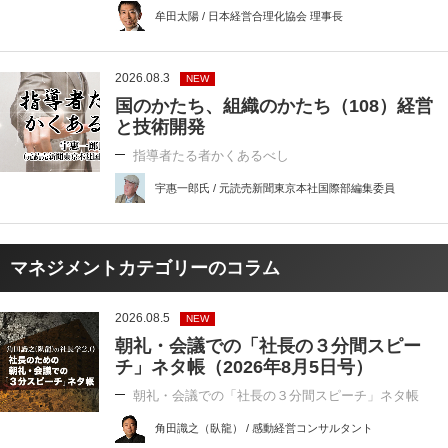
牟田太陽 / 日本経営合理化協会 理事長
2026.08.3
NEW
国のかたち、組織のかたち（108）経営
と技術開発
指導者たる者かくあるべし
宇惠一郎氏 / 元読売新聞東京本社国際部編集委員
マネジメントカテゴリーのコラム
2026.08.5
NEW
朝礼・会議での「社長の３分間スピー
チ」ネタ帳（2026年8月5日号）
朝礼・会議での「社長の３分間スピーチ」ネタ帳
角田識之（臥龍） / 感動経営コンサルタント