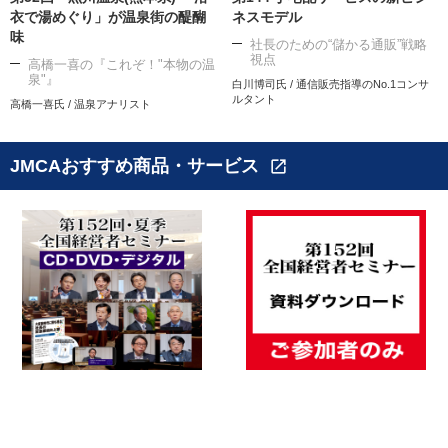
衣で湯めぐり」が温泉街の醍醐
ネスモデル
味
社長のための“儲かる通販”戦略
視点
高橋一喜の『これぞ！"本物の温
泉"』
白川博司氏 / 通信販売指導のNo.1コンサ
ルタント
高橋一喜氏 / 温泉アナリスト
JMCAおすすめ商品・サービス
open_in_new