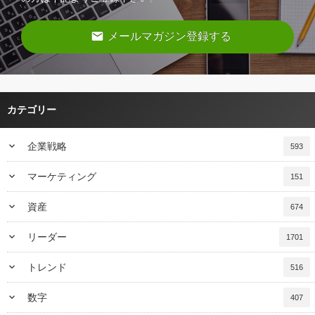
email
メールマガジン登録する
カテゴリー
keyboard_arrow_down
企業戦略
593
keyboard_arrow_down
マーケティング
151
keyboard_arrow_down
資産
674
keyboard_arrow_down
リーダー
1701
keyboard_arrow_down
トレンド
516
keyboard_arrow_down
数字
407