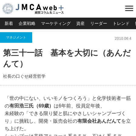
menu
新着
企業戦略
マーケティング
資産
リーダー
トレンド
マネジメント
2010.06.4
第三十一話 基本を大切に（あんだ
んて）
社長の口ぐせ経営哲学
「世の中にない、いいモノをつくろう」と化学技術者一筋
の
有田浩三氏（69歳）
は6年前、役員定年後、
未経験の「できる限り髪と肌にやさしいシャンプーづく
り」に挑戦し、開発・販売会社の
有限会社あんだんて
を立
ち上げた。