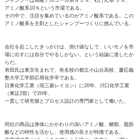
シャンプーは高級アルコール系８５％、石けん系 ５％、
アミノ酸系10％という市場である。
その中で、注目を集めているのがアミノ酸系である。この
アミノ酸系を主剤としたシャンプーづくりに挑んでいる。
会社を起こしたきっかけは、掛け値なしで、いいモノを市
場に出すには自分でやるしかない、という結論に達したか
らだ。
有田氏は東京生まれで、有名校の都立小山台高校、慶応義
塾大学工学部応用化学卒である。
日東化学工業（現三菱レイヨン）に20年、川口化学工業
（東証2部）で20年、
一貫して研究畑とプロセス設計の専門家として働いた。
同社の商品は身体にかかわりの深いアミノ酸、糖類、脂肪
酸などの特性を活かし、使用感の良さが特徴である。