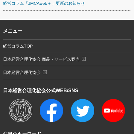
経営コラム「JMCAweb＋」更新のお知らせ
メニュー
経営コラムTOP
exit_to_app
日本経営合理化協会 商品・サービス案内
exit_to_app
日本経営合理化協会
日本経営合理化協会
公式WEB/SNS