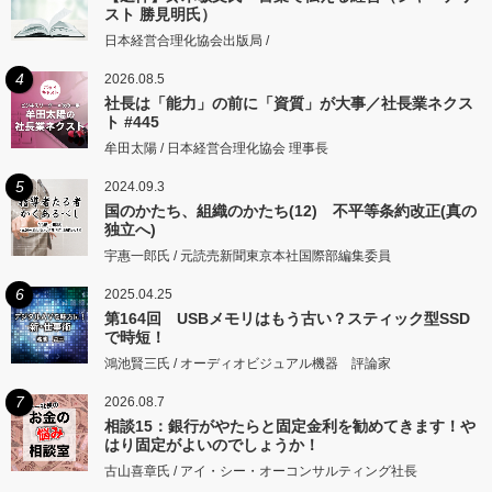
スト 勝見明氏）
日本経営合理化協会出版局 /
4
2026.08.5
社長は「能力」の前に「資質」が大事／社長業ネクス
ト #445
牟田太陽 / 日本経営合理化協会 理事長
5
2024.09.3
国のかたち、組織のかたち(12) 不平等条約改正(真の
独立へ)
宇惠一郎氏 / 元読売新聞東京本社国際部編集委員
6
2025.04.25
第164回 USBメモリはもう古い？スティック型SSD
で時短！
鴻池賢三氏 / オーディオビジュアル機器 評論家
7
2026.08.7
相談15：銀行がやたらと固定金利を勧めてきます！や
はり固定がよいのでしょうか！
古山喜章氏 / アイ・シー・オーコンサルティング社長