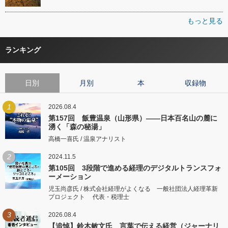
もっと見る
ランキング
日別
月別
本
収録物
1
2026.08.4
第157回 飯豊温泉（山形県）――日本百名山の麓に
湧く「森の秘湯」
高橋一喜氏 / 温泉アナリスト
2
2024.11.5
第105回 3段階で進める経理のデジタルトランスフォ
ーメーション
児玉尚彦氏 / 株式会社経理がよくなる 一般社団法人経理革新
プロジェクト 代表・税理士
3
2026.08.4
【追悼】鈴木敏文氏 言葉で伝える経営（ジャーナリ