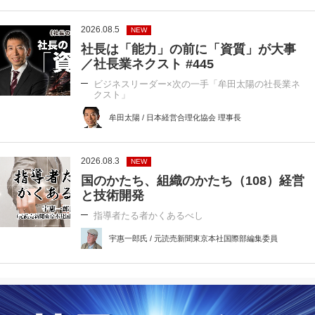
2026.08.5
NEW
社長は「能力」の前に「資質」が大事
／社長業ネクスト #445
ビジネスリーダー×次の一手「牟田太陽の社長業ネ
クスト」
牟田太陽 / 日本経営合理化協会 理事長
2026.08.3
NEW
国のかたち、組織のかたち（108）経営
と技術開発
指導者たる者かくあるべし
宇惠一郎氏 / 元読売新聞東京本社国際部編集委員