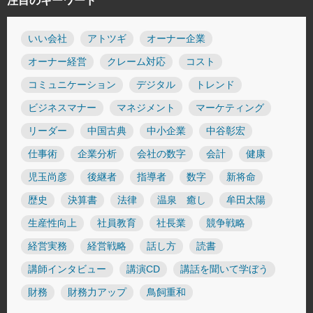
注目のキーワード
いい会社
アトツギ
オーナー企業
オーナー経営
クレーム対応
コスト
コミュニケーション
デジタル
トレンド
ビジネスマナー
マネジメント
マーケティング
リーダー
中国古典
中小企業
中谷彰宏
仕事術
企業分析
会社の数字
会計
健康
児玉尚彦
後継者
指導者
数字
新将命
歴史
決算書
法律
温泉 癒し
牟田太陽
生産性向上
社員教育
社長業
競争戦略
経営実務
経営戦略
話し方
読書
講師インタビュー
講演CD
講話を聞いて学ぼう
財務
財務力アップ
鳥飼重和