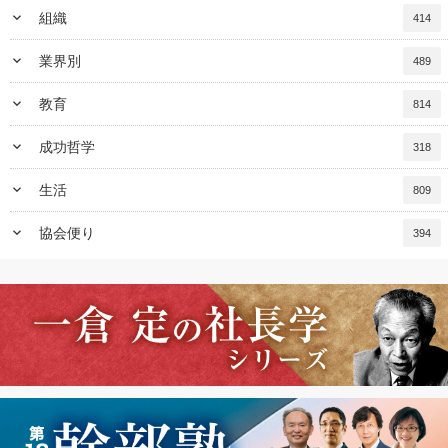
keyboard_arrow_down
組織
414
keyboard_arrow_down
業界別
489
keyboard_arrow_down
教育
814
keyboard_arrow_down
成功哲学
318
keyboard_arrow_down
生活
809
keyboard_arrow_down
協会便り
394