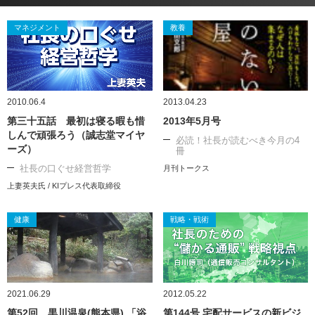
マネジメント
教養
2010.06.4
2013.04.23
第三十五話 最初は寝る暇も惜
2013年5月号
しんで頑張ろう（誠志堂マイヤ
必読！社長が読むべき今月の4
ーズ）
冊
社長の口ぐせ経営哲学
月刊トークス
上妻英夫氏 / KIプレス代表取締役
健康
戦略・戦術
2021.06.29
2012.05.22
第52回 黒川温泉(熊本県) 「浴
第144号 宅配サービスの新ビジ