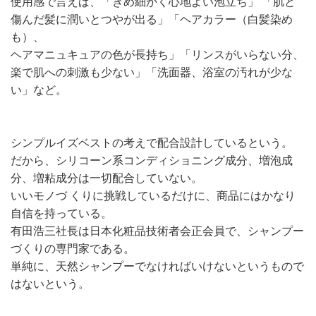
使用感で言えば、「きめ細かく心地よい泡立ち」 「肌と
傷んだ髪に潤いとつやが出る」「ヘアカラー（白髪染め
も）、
ヘアマニュキュアの色が長持ち」「リンスがいらない分、
楽で肌への刺激も少ない」「洗面器、浴室の汚れが少な
い」など。
シンプルイズベストの考えで配合設計しているという。
だから、シリコーン系コンディショニング成分、増泡成
分、増粘成分は一切配合していない。
いいモノづ くりに挑戦しているだけに、商品にはかなり
自信を持っている。
有田浩三社長は日本化粧品技術者会正会員で、シャンプー
づくりの専門家である。
単純に、天然シャンプーでなければいけないというもので
はないという。