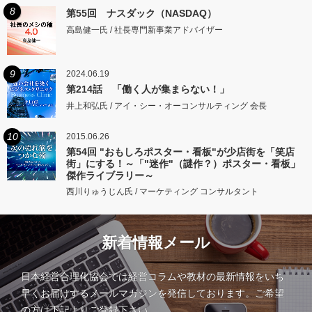
8
第55回 ナスダック（NASDAQ）
高島健一氏 / 社長専門新事業アドバイザー
9
2024.06.19
第214話 「働く人が集まらない！」
井上和弘氏 / アイ・シー・オーコンサルティング 会長
10
2015.06.26
第54回 "おもしろポスター・看板"が少店街を「笑店
街」にする！～「"迷作"（謎作？）ポスター・看板」
傑作ライブラリー～
西川りゅうじん氏 / マーケティング コンサルタント
新着情報メール
日本経営合理化協会では経営コラムや教材の最新情報をいち
早くお届けするメールマガジンを発信しております。ご希望
の方は下記よりご登録下さい。