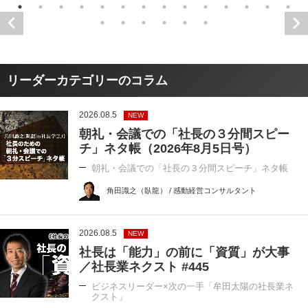
リーダーカテゴリーのコラム
2026.08.5
NEW
朝礼・会議での「社長の３分間スピー
チ」ネタ帳（2026年8月5日号）
朝礼・会議での「社長の３分間スピーチ」ネタ帳
角田識之（臥龍） / 感動経営コンサルタント
2026.08.5
NEW
社長は「能力」の前に「資質」が大事
／社長業ネクスト #445
ビジネスリーダー×次の一手「牟田太陽の社長業ネ
クスト」