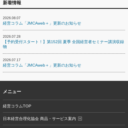
新着情報
2026.08.07
経営コラム「JMCAweb＋」更新のお知らせ
2026.07.28
【予約受付スタート！】第152回 夏季 全国経営者セミナー講演収録
物
2026.07.17
経営コラム「JMCAweb＋」更新のお知らせ
メニュー
経営コラムTOP
exit_to_app
日本経営合理化協会 商品・サービス案内