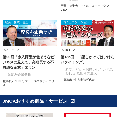
日野江都子氏 / リアルコスモポリタン
CEO
経済・株式・資産
コミュニケーション
2021.03.12
2018.12.21
第90回「参入障壁が低そうなビ
第135回 「話しかけてはいけな
ジネスに見えて、高成長する不
いタイミング」
思議な企業」エラン
あなただからお願いしたいと思
われる 気配りの達人
深読み企業分析
中谷彰宏 / 中谷事務所代表
有賀泰夫 / H&Lリサーチ代表 証券アナリ
スト
JMCAおすすめ商品・サービス
open_in_new