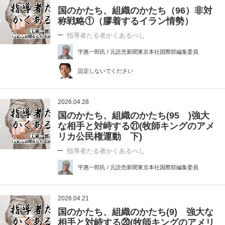
国のかたち、組織のかたち（96）非対
称戦略①（膠着するイラン情勢）
指導者たる者かくあるべし
宇惠一郎氏 / 元読売新聞東京本社国際部編集委員
設定しないでください
2026.04.28
国のかたち、組織のかたち(95 )強大
な相手と対峙する㉑(牧師キングのアメ
リカ公民権運動 下)
指導者たる者かくあるべし
宇惠一郎氏 / 元読売新聞東京本社国際部編集委員
2026.04.21
国のかたち、組織のかたち(9) 強大な
相手と対峙する⑳(牧師キングのアメリ