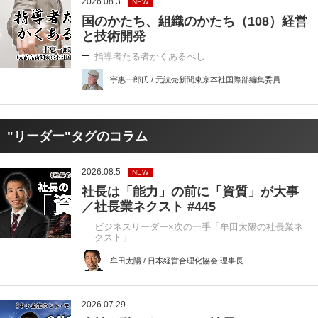
2026.08.3
NEW
国のかたち、組織のかたち（108）経営
と技術開発
指導者たる者かくあるべし
宇惠一郎氏 / 元読売新聞東京本社国際部編集委員
"リーダー"タグのコラム
2026.08.5
NEW
社長は「能力」の前に「資質」が大事
／社長業ネクスト #445
ビジネスリーダー×次の一手「牟田太陽の社長業ネ
クスト」
牟田太陽 / 日本経営合理化協会 理事長
2026.07.29