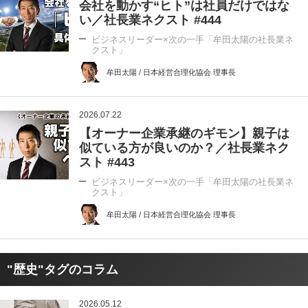
会社を動かす“ヒト”は社員だけではな
い／社長業ネクスト #444
ビジネスリーダー×次の一手「牟田太陽の社長業ネ
クスト」
牟田太陽 / 日本経営合理化協会 理事長
2026.07.22
【オーナー企業承継のギモン】親子は
似ている方が良いのか？／社長業ネク
スト #443
ビジネスリーダー×次の一手「牟田太陽の社長業ネ
クスト」
牟田太陽 / 日本経営合理化協会 理事長
"歴史"タグのコラム
2026.05.12