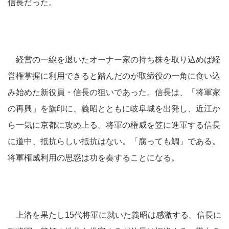
信長だった。
経営の一線を退いたオーナー家の持ち株を取り込めば経
営権掌握に利用できると踏んだのが取締役の一角に食い込
み始めた新役員・信長の狙いであった。信長は、「将軍家
の再興」を旗印に、義昭とともに岐阜城を出発し、近江か
ら一気に京都に攻め上る。将軍の権威を笠に進軍する信長
に道中、抵抗らしい抵抗はない。「腐っても鯛」である。
将軍権威利用の思惑は功を奏することになる。
上洛を果たし15代将軍に就いた義昭は感激する。信長に