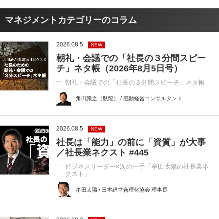
マネジメントカテゴリーのコラム
2026.08.5
NEW
朝礼・会議での「社長の３分間スピー
チ」ネタ帳（2026年8月5日号）
朝礼・会議での「社長の３分間スピーチ」ネタ帳
角田識之（臥龍） / 感動経営コンサルタント
2026.08.5
NEW
社長は「能力」の前に「資質」が大事
／社長業ネクスト #445
ビジネスリーダー×次の一手「牟田太陽の社長業ネ
クスト」
牟田太陽 / 日本経営合理化協会 理事長