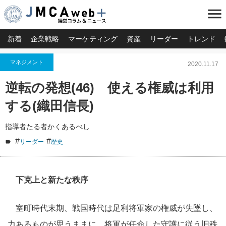
menu
新着
企業戦略
マーケティング
資産
リーダー
トレンド
マネジメント
2020.11.17
逆転の発想(46) 使える権威は利用
する(織田信長)
指導者たる者かくあるべし
#
#
リーダー
歴史
下克上と新たな秩序
室町時代末期、戦国時代は足利将軍家の権威が失墜し、
力あるものが思うままに、将軍が任命した守護に従う旧秩