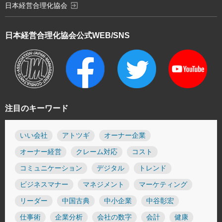
exit_to_app
日本経営合理化協会
日本経営合理化協会
公式WEB/SNS
注目のキーワード
いい会社
アトツギ
オーナー企業
オーナー経営
クレーム対応
コスト
コミュニケーション
デジタル
トレンド
ビジネスマナー
マネジメント
マーケティング
リーダー
中国古典
中小企業
中谷彰宏
仕事術
企業分析
会社の数字
会計
健康