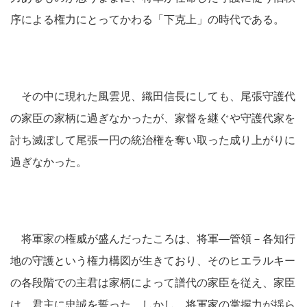
序による権力にとってかわる「下克上」の時代である。
その中に現れた風雲児、織田信長にしても、尾張守護代
の家臣の家柄に過ぎなかったが、家督を継ぐや守護代家を
討ち滅ぼして尾張一円の統治権を奪い取った成り上がりに
過ぎなかった。
将軍家の権威が盛んだったころは、将軍―管領－各知行
地の守護という権力構図が生きており、そのヒエラルキー
の各段階での主君は家柄によって譜代の家臣を従え、家臣
は、君主に忠誠を誓った。しかし、将軍家の掌握力が揺ら