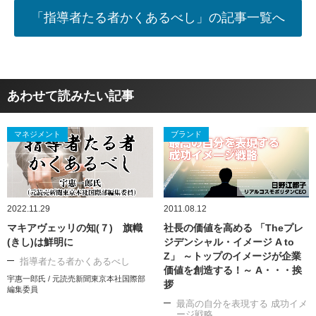
「指導者たる者かくあるべし」の記事一覧へ
あわせて読みたい記事
マネジメント
ブランド
2022.11.29
2011.08.12
マキアヴェッリの知(７) 旗幟
社長の価値を高める 「Theプレ
(きし)は鮮明に
ジデンシャル・イメージ A to
Z」 ～トップのイメージが企業
指導者たる者かくあるべし
価値を創造する！～ A・・・挨
宇惠一郎氏 / 元読売新聞東京本社国際部
拶
編集委員
最高の自分を表現する 成功イメ
ージ戦略