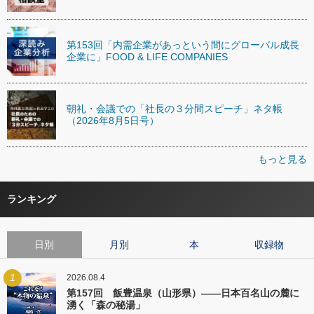
第153回「内需企業があっという間にグローバル成長
企業に」FOOD & LIFE COMPANIES
朝礼・会議での「社長の３分間スピーチ」ネタ帳
（2026年8月5日号）
もっと見る
ランキング
日別
月別
本
収録物
1
2026.08.4
第157回 飯豊温泉（山形県）――日本百名山の麓に
湧く「森の秘湯」