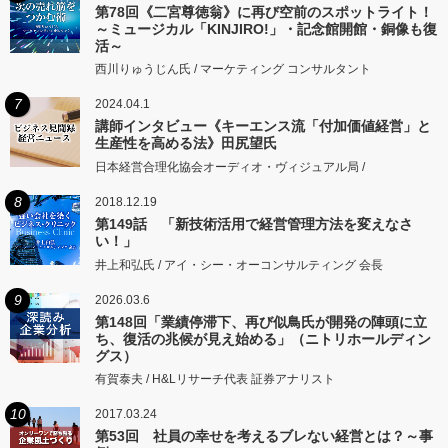
第78回《二宮尊徳翁》に再び空前のスポットライト！
～ミュージカル「KINJIRO!」・記念館開館・銅像も復
活～
西川りゅうじん氏 / マーケティング コンサルタント
7
2024.04.1
講師インタビュー《キーエンス流「付加価値経営」と
生産性を高める法》田尻望氏
日本経営合理化協会オーディオ・ヴィジュアル局 /
8
2018.12.19
第149話 「新技術活用で経営管理方法を変えなさ
い！」
井上和弘氏 / アイ・シー・オーコンサルティング 会長
9
2026.03.6
第148回「業績停滞下、再び似鳥氏が開発の陣頭に立
ち、復活の兆候が見え始める」（ニトリホールディン
グス）
有賀泰夫 / H&Lリサーチ代表 証券アナリスト
10
2017.03.24
第53回 社員の幸せを考えるブレない経営とは？～事