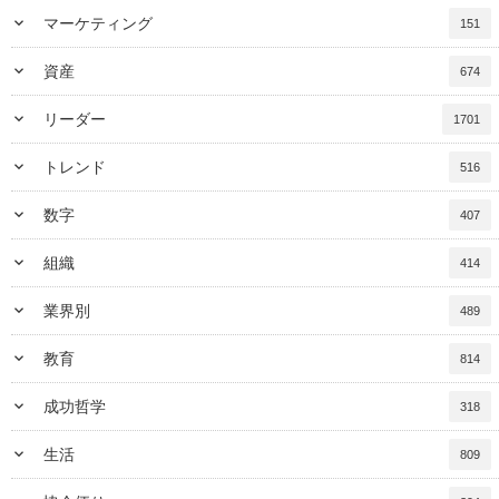
keyboard_arrow_down
マーケティング
151
keyboard_arrow_down
資産
674
keyboard_arrow_down
リーダー
1701
keyboard_arrow_down
トレンド
516
keyboard_arrow_down
数字
407
keyboard_arrow_down
組織
414
keyboard_arrow_down
業界別
489
keyboard_arrow_down
教育
814
keyboard_arrow_down
成功哲学
318
keyboard_arrow_down
生活
809