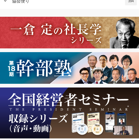
keyboard_arrow_down
協会便り
394