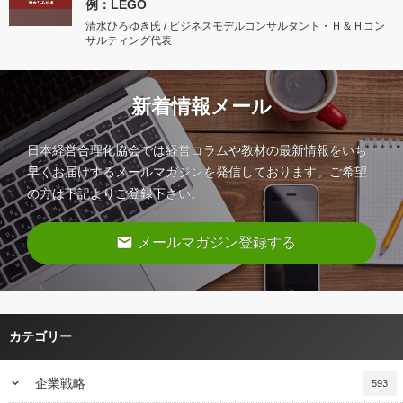
例：LEGO
清水ひろゆき氏 / ビジネスモデルコンサルタント・Ｈ＆Ｈコン
サルティング代表
新着情報メール
日本経営合理化協会では経営コラムや教材の最新情報をいち
早くお届けするメールマガジンを発信しております。ご希望
の方は下記よりご登録下さい。
email
メールマガジン登録する
カテゴリー
keyboard_arrow_down
企業戦略
593