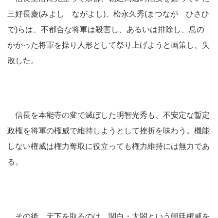
三好長慶(みよし ながよし)、松永久秀(まつなが ひさひ
で)らは、不都合な将軍は殺害し、あるいは排除し、息の
かかった将軍を操り人形として祭り上げようと画策し、失
敗した。
信長を本能寺の変で滅ぼした明智光秀も、不安定な暫定
政権を将軍の権威で維持しようとして挫折を味わう。機能
しない権威は権力奪取に役立っても権力維持には無力であ
る。
その後、天下を取るのは、関白・太閤という朝廷権威を