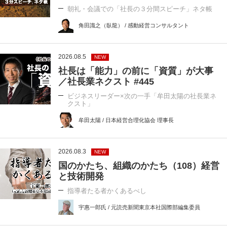
朝礼・会議での「社長の３分間スピーチ」ネタ帳
角田識之（臥龍） / 感動経営コンサルタント
2026.08.5
NEW
社長は「能力」の前に「資質」が大事
／社長業ネクスト #445
ビジネスリーダー×次の一手「牟田太陽の社長業ネ
クスト」
牟田太陽 / 日本経営合理化協会 理事長
2026.08.3
NEW
国のかたち、組織のかたち（108）経営
と技術開発
指導者たる者かくあるべし
宇惠一郎氏 / 元読売新聞東京本社国際部編集委員