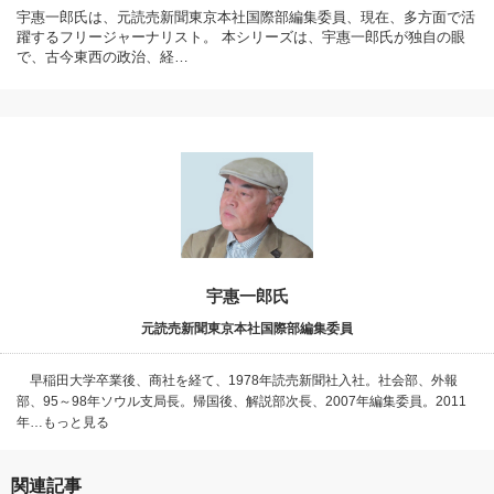
宇惠一郎氏は、元読売新聞東京本社国際部編集委員、現在、多方面で活
躍するフリージャーナリスト。 本シリーズは、宇惠一郎氏が独自の眼
で、古今東西の政治、経…
宇惠一郎氏
元読売新聞東京本社国際部編集委員
早稲田大学卒業後、商社を経て、1978年読売新聞社入社。社会部、外報
部、95～98年ソウル支局長。帰国後、解説部次長、2007年編集委員。2011
年…もっと見る
関連記事