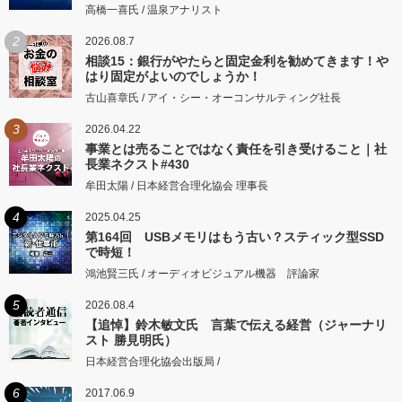
高橋一喜氏 / 温泉アナリスト
2
2026.08.7
相談15：銀行がやたらと固定金利を勧めてきます！や
はり固定がよいのでしょうか！
古山喜章氏 / アイ・シー・オーコンサルティング社長
3
2026.04.22
事業とは売ることではなく責任を引き受けること｜社
長業ネクスト#430
牟田太陽 / 日本経営合理化協会 理事長
4
2025.04.25
第164回 USBメモリはもう古い？スティック型SSD
で時短！
鴻池賢三氏 / オーディオビジュアル機器 評論家
5
2026.08.4
【追悼】鈴木敏文氏 言葉で伝える経営（ジャーナリ
スト 勝見明氏）
日本経営合理化協会出版局 /
6
2017.06.9