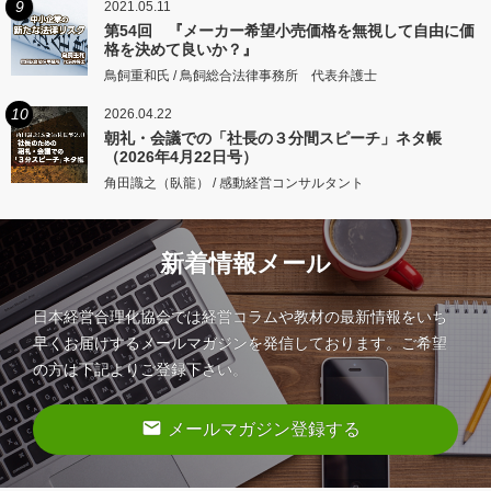
9
2021.05.11
第54回 『メーカー希望小売価格を無視して自由に価
格を決めて良いか？』
鳥飼重和氏 / 鳥飼総合法律事務所 代表弁護士
10
2026.04.22
朝礼・会議での「社長の３分間スピーチ」ネタ帳
（2026年4月22日号）
角田識之（臥龍） / 感動経営コンサルタント
新着情報メール
日本経営合理化協会では経営コラムや教材の最新情報をいち
早くお届けするメールマガジンを発信しております。ご希望
の方は下記よりご登録下さい。
email
メールマガジン登録する