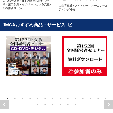
大久保一彦氏 / 日本の将来のために創
業・第二創業・イノベーションを支援す
古山喜章氏 / アイ・シー・オーコンサル
る有限会社 代表
ティング社長
JMCAおすすめ商品・サービス
open_in_new