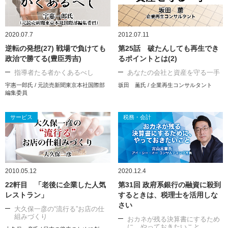
2020.07.7
2012.07.11
逆転の発想(27) 戦場で負けても
第25話 破たんしても再生でき
政治で勝てる(豊臣秀吉)
るポイントとは(2)
指導者たる者かくあるべし
あなたの会社と資産を守る一手
宇惠一郎氏 / 元読売新聞東京本社国際部
坂田 薫氏 / 企業再生コンサルタント
編集委員
サービス
税務・会計
2010.05.12
2020.12.4
22軒目 「老後に企業した人気
第31回 政府系銀行の融資に殺到
レストラン」
するときは、税理士を活用しな
さい
大久保一彦の“流行る”お店の仕
組みづくり
おカネが残る決算書にするため
に、やっておきたいこと