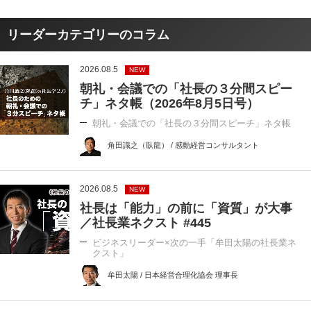
リーダーカテゴリーのコラム
2026.08.5
NEW
朝礼・会議での「社長の３分間スピー
チ」ネタ帳（2026年8月5日号）
朝礼・会議での「社長の３分間スピーチ」ネタ帳
角田識之（臥龍） / 感動経営コンサルタント
2026.08.5
NEW
社長は「能力」の前に「資質」が大事
／社長業ネクスト #445
ビジネスリーダー×次の一手「牟田太陽の社長業ネ
クスト」
牟田太陽 / 日本経営合理化協会 理事長