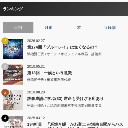
ランキング
日別
月別
本
収録物
1
2026.02.27
第174回「ブルーレイ」は無くなるの？
鴻池賢三氏 / オーディオビジュアル機器 評論家
2
2010.05.31
第18回 一族という意識
榊原節子氏 / 榊原事務所代表
3
2019.08.20
故事成語に学ぶ(33) 君命も受けざる所あり
宇惠一郎氏 / 元読売新聞東京本社国際部編集委員
4
2025.03.12
194軒目 「炭焼き鰻 かわ富士 @湘南台駅からバス