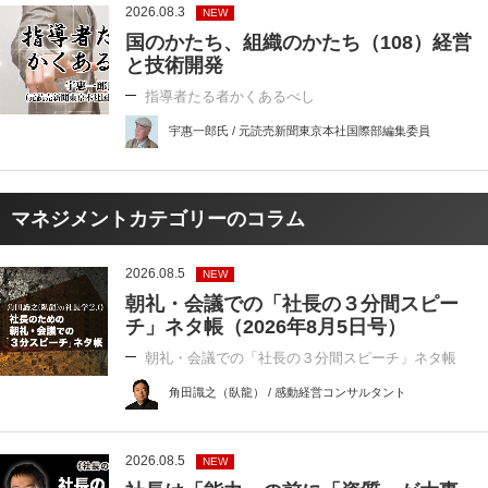
2026.08.3
NEW
国のかたち、組織のかたち（108）経営
と技術開発
指導者たる者かくあるべし
宇惠一郎氏 / 元読売新聞東京本社国際部編集委員
マネジメントカテゴリーのコラム
2026.08.5
NEW
朝礼・会議での「社長の３分間スピー
チ」ネタ帳（2026年8月5日号）
朝礼・会議での「社長の３分間スピーチ」ネタ帳
角田識之（臥龍） / 感動経営コンサルタント
2026.08.5
NEW