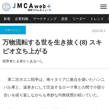
menu
新着
企業戦略
マーケティング
資産
リーダー
トレンド
マネジメント
2015.03.3
万物流転する世を生き抜く(8) スキ
ピオ立ち上がる
指導者たる者かくあるべし
第二次ポエニ戦争は、南イタリアに拠点を築いたハンニ
バル軍と、遠巻きにして圧迫するローマ軍との間で小競り
合いを繰り返しながらも奇妙な均衡状態が続いていた。