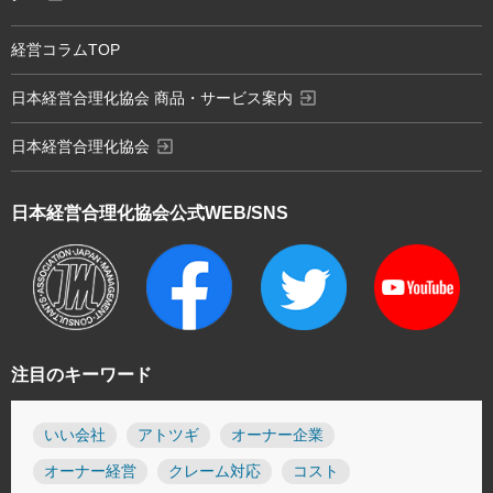
経営コラムTOP
exit_to_app
日本経営合理化協会 商品・サービス案内
exit_to_app
日本経営合理化協会
日本経営合理化協会
公式WEB/SNS
注目のキーワード
いい会社
アトツギ
オーナー企業
オーナー経営
クレーム対応
コスト