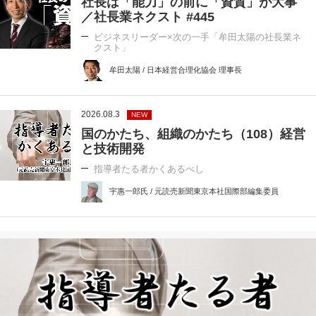
社長は「能力」の前に「資質」が大事
／社長業ネクスト #445
ビジネスリーダー×次の一手「牟田太陽の社長業ネ
クスト」
牟田太陽 / 日本経営合理化協会 理事長
2026.08.3
NEW
国のかたち、組織のかたち（108）経営
と技術開発
指導者たる者かくあるべし
宇惠一郎氏 / 元読売新聞東京本社国際部編集委員