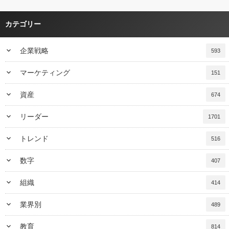
カテゴリー
keyboard_arrow_down
企業戦略
593
keyboard_arrow_down
マーケティング
151
keyboard_arrow_down
資産
674
keyboard_arrow_down
リーダー
1701
keyboard_arrow_down
トレンド
516
keyboard_arrow_down
数字
407
keyboard_arrow_down
組織
414
keyboard_arrow_down
業界別
489
keyboard_arrow_down
教育
814