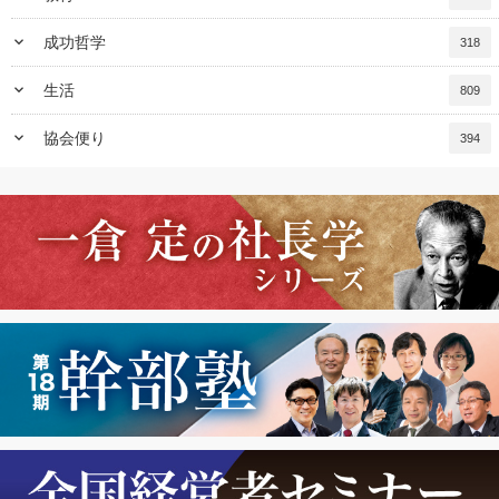
keyboard_arrow_down
成功哲学
318
keyboard_arrow_down
生活
809
keyboard_arrow_down
協会便り
394