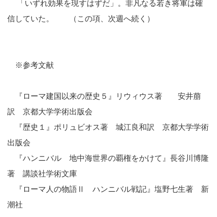
「いずれ効果を現すはずだ」。非凡なる若き将軍は確
信していた。 （この項、次週へ続く）
※参考文献
『ローマ建国以来の歴史５』リウィウス著 安井萠
訳 京都大学学術出版会
『歴史１』ポリュビオス著 城江良和訳 京都大学学術
出版会
『ハンニバル 地中海世界の覇権をかけて』長谷川博隆
著 講談社学術文庫
『ローマ人の物語Ⅱ ハンニバル戦記』塩野七生著 新
潮社