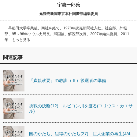
宇惠一郎氏
元読売新聞東京本社国際部編集委員
早稲田大学卒業後、商社を経て、1978年読売新聞社入社。社会部、外報
部、95～98年ソウル支局長。帰国後、解説部次長、2007年編集委員。2011
年…もっと見る
関連記事
『貞観政要』の教訓（６）後継者の準備
挑戦の決断(12) ルビコン川を渡る(ユリウス・カエサ
ル)
国のかたち、組織のかたち(27) 巨大企業の再生(JAL