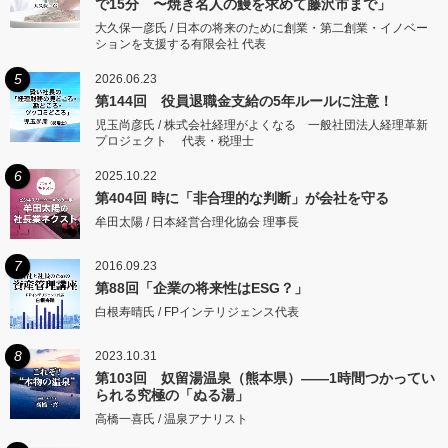
で15分 〜焼き名人の鰻を求めて藤沢市まで」
大久保一彦氏 / 日本の将来のために創業・第二創業・イノベー
ションを支援する有限会社 代表
5
2026.06.23
第144回 役員退職金支給の5年ルールに注意！
児玉尚彦氏 / 株式会社経理がよくなる 一般社団法人経理革新
プロジェクト 代表・税理士
6
2025.10.22
第404回 時に「非合理的な判断」が会社を守る
牟田太陽 / 日本経営合理化協会 理事長
7
2016.09.23
第88回「企業の将来性はESG？」
白根寿晴氏 / FPインテリジェンス代表
8
2023.10.31
第103回 奴留湯温泉（熊本県）――1時間つかってい
られる究極の「ぬる湯」
高橋一喜氏 / 温泉アナリスト