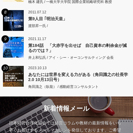
楠木 建氏 / 一橋大学大学院 国際企業戦略研究科 教授
8
2011.07.12
第9人目 ｢明治天皇」
渡部昇一氏 /
9
2021.11.17
第184話 「大赤字を出せば 自己資本の剰余金が減
るのでは？」
井上和弘氏 / アイ・シー・オーコンサルティング 会長
10
2023.10.13
あなたには世界を変える力がある（角田識之の社長学
2.0 10月13日号）
角田識之（臥龍） / 感動経営コンサルタント
新着情報メール
日本経営合理化協会では経営コラムや教材の最新情報をいち
早くお届けするメールマガジンを発信しております。ご希望