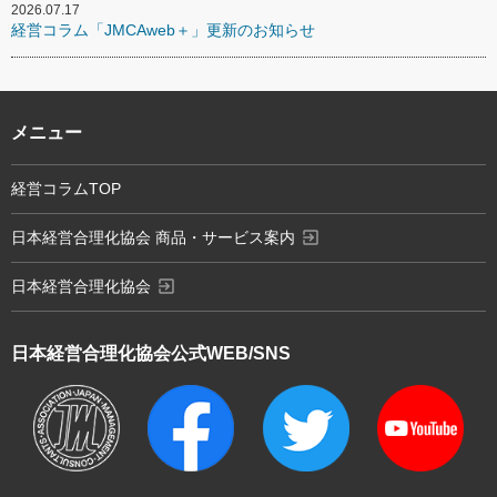
2026.07.17
経営コラム「JMCAweb＋」更新のお知らせ
メニュー
経営コラムTOP
exit_to_app
日本経営合理化協会 商品・サービス案内
exit_to_app
日本経営合理化協会
日本経営合理化協会
公式WEB/SNS