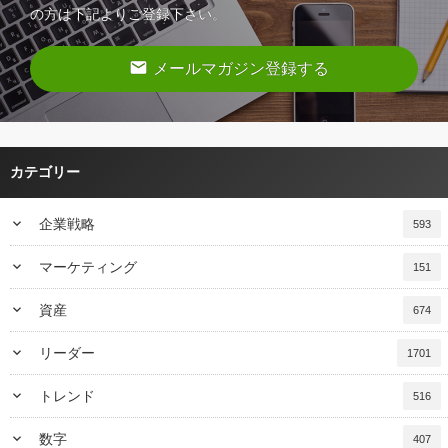
の方は下記よりご登録下さい。
email
メールマガジン登録する
カテゴリー
keyboard_arrow_down
企業戦略
593
keyboard_arrow_down
マーケティング
151
keyboard_arrow_down
資産
674
keyboard_arrow_down
リーダー
1701
keyboard_arrow_down
トレンド
516
keyboard_arrow_down
数字
407