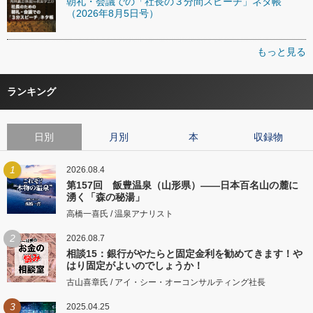
朝礼・会議での「社長の３分間スピーチ」ネタ帳
（2026年8月5日号）
もっと見る
ランキング
日別
月別
本
収録物
1
2026.08.4
第157回 飯豊温泉（山形県）――日本百名山の麓に
湧く「森の秘湯」
高橋一喜氏 / 温泉アナリスト
2
2026.08.7
相談15：銀行がやたらと固定金利を勧めてきます！や
はり固定がよいのでしょうか！
古山喜章氏 / アイ・シー・オーコンサルティング社長
3
2025.04.25