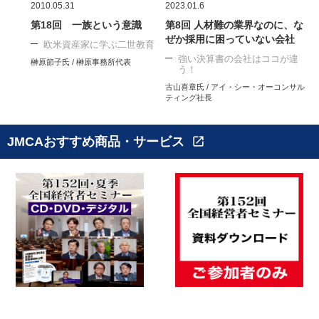
2010.05.31
2023.01.6
第18回 一族という意識
第8回 人材難の業界なのに、な
ぜか採用に困っていない会社
欧米資産家に学ぶ二世教育
強い決算書の会社はココが違
榊原節子氏 / 榊原事務所代表
う！
古山喜章氏 / アイ・シー・オーコンサル
ティング社長
JMCAおすすめ商品・サービス
open_in_new