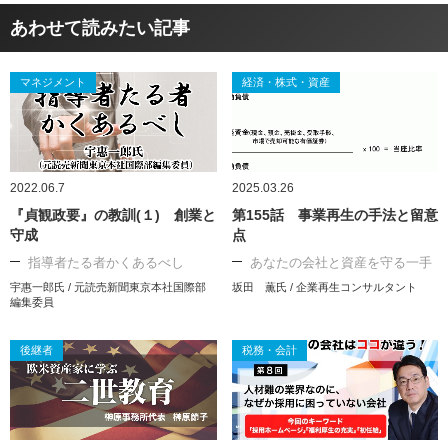
あわせて読みたい記事
マネジメント
経済・株式・資産
2022.06.7
2025.03.26
『貞観政要』の教訓(１) 創業と
第155話 事業再生の手法と留意
守成
点
指導者たる者かくあるべし
あなたの会社と資産を守る一手
宇惠一郎氏 / 元読売新聞東京本社国際部
坂田 薫氏 / 企業再生コンサルタント
編集委員
後継者
税務・会計