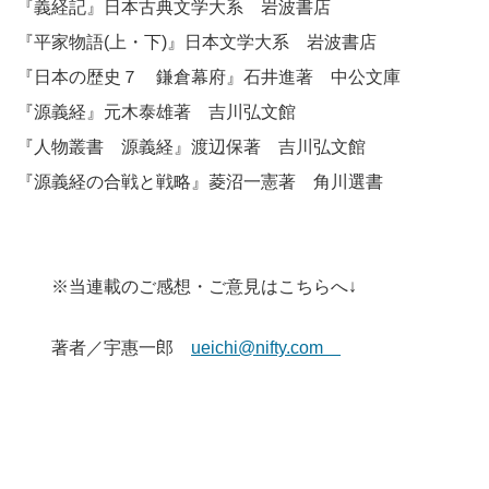
『義経記』日本古典文学大系 岩波書店
『平家物語(上・下)』日本文学大系 岩波書店
『日本の歴史７ 鎌倉幕府』石井進著 中公文庫
『源義経』元木泰雄著 吉川弘文館
『人物叢書 源義経』渡辺保著 吉川弘文館
『源義経の合戦と戦略』菱沼一憲著 角川選書
※当連載のご感想・ご意見はこちらへ↓
著者／宇惠一郎
ueichi@nifty.com