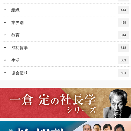
keyboard_arrow_down
組織
414
keyboard_arrow_down
業界別
489
keyboard_arrow_down
教育
814
keyboard_arrow_down
成功哲学
318
keyboard_arrow_down
生活
809
keyboard_arrow_down
協会便り
394