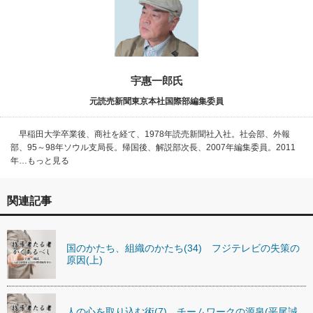
宇惠一郎氏
元読売新聞東京本社国際部編集委員
早稲田大学卒業後、商社を経て、1978年読売新聞社入社。社会部、外報
部、95～98年ソウル支局長。帰国後、解説部次長、2007年編集委員。2011
年…もっと見る
関連記事
国のかたち、組織のかたち(34) フジテレビの失策の
原因(上)
人の心を取り込む術(7) チームワークの源泉(平尾誠