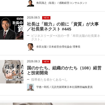
角田識之（臥龍） / 感動経営コンサルタント
2026.08.5
NEW
社長は「能力」の前に「資質」が大事
／社長業ネクスト #445
ビジネスリーダー×次の一手「牟田太陽の社長業ネ
クスト」
牟田太陽 / 日本経営合理化協会 理事長
2026.08.3
NEW
国のかたち、組織のかたち（108）経営
と技術開発
指導者たる者かくあるべし
宇惠一郎氏 / 元読売新聞東京本社国際部編集委員