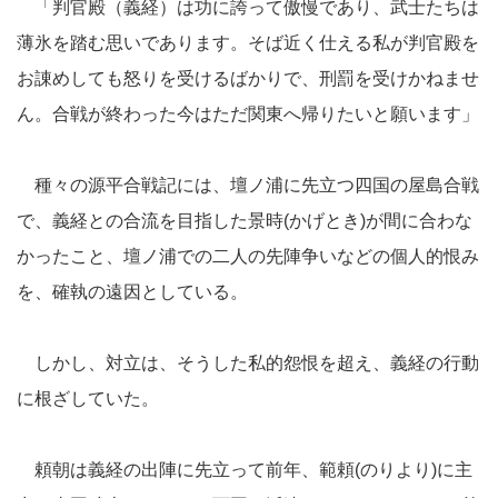
「判官殿（義経）は功に誇って傲慢であり、武士たちは
薄氷を踏む思いであります。そば近く仕える私が判官殿を
お諌めしても怒りを受けるばかりで、刑罰を受けかねませ
ん。合戦が終わった今はただ関東へ帰りたいと願います」
種々の源平合戦記には、壇ノ浦に先立つ四国の屋島合戦
で、義経との合流を目指した景時(かげとき)が間に合わな
かったこと、壇ノ浦での二人の先陣争いなどの個人的恨み
を、確執の遠因としている。
しかし、対立は、そうした私的怨恨を超え、義経の行動
に根ざしていた。
頼朝は義経の出陣に先立って前年、範頼(のりより)に主