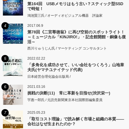
第164回 USBメモリはもう古い？スティック型SSD
で時短！
鴻池賢三氏 / オーディオビジュアル機器 評論家
4
2017.06.9
第78回《二宮尊徳翁》に再び空前のスポットライト！
～ミュージカル「KINJIRO!」・記念館開館・銅像も復
活～
西川りゅうじん氏 / マーケティング コンサルタント
5
2022.02.22
「多角化を成功させて、いい会社をつくろう」山地章
夫氏(ヤマチユナイテッド代表)
日本経営合理化協会出版局 /
6
2021.03.16
挑戦の決断(11) 常に革新を目指せ(渋沢栄一)
宇惠一郎氏 / 元読売新聞東京本社国際部編集委員
7
2025.05.23
「取引コスト理論」で読み解く市場と組織の本質――
会社はなぜ生まれたのか？