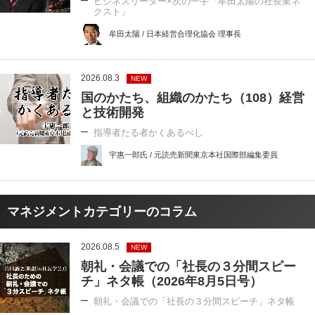
ビジネスリーダー×次の一手「牟田太陽の社長業ネ
クスト」
牟田太陽 / 日本経営合理化協会 理事長
2026.08.3
NEW
国のかたち、組織のかたち（108）経営
と技術開発
指導者たる者かくあるべし
宇惠一郎氏 / 元読売新聞東京本社国際部編集委員
マネジメントカテゴリーのコラム
2026.08.5
NEW
朝礼・会議での「社長の３分間スピー
チ」ネタ帳（2026年8月5日号）
朝礼・会議での「社長の３分間スピーチ」ネタ帳