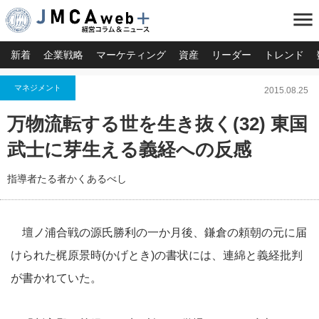
menu
新着
企業戦略
マーケティング
資産
リーダー
トレンド
マネジメント
2015.08.25
万物流転する世を生き抜く(32) 東国
武士に芽生える義経への反感
指導者たる者かくあるべし
壇ノ浦合戦の源氏勝利の一か月後、鎌倉の頼朝の元に届
けられた梶原景時(かげとき)の書状には、連綿と義経批判
が書かれていた。