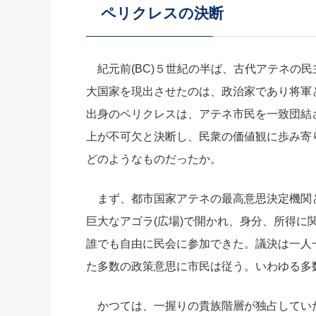
ペリクレスの決断
社長の右
酒井英之
紀元前(BC)５世紀の半ば、古代アテネの
大国家を現出させたのは、政治家であり将軍
出身のペリクレスは、アテネ市民を一致団結さ
上が不可欠と決断し、民衆の価値観に歩み寄
どのようなものだったか。
まず、都市国家アテネの最高意思決定機関と
巨大なアゴラ(広場)で開かれ、身分、所得に
誰でも自由に民会に参加できた。議決は一人
た多数の政策意思に市民は従う。いわゆる多
かつては、一握りの貴族階層が独占していた