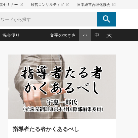
launch
launch
launch
者セミナー
経営コンサルティグ
日本経営合理化協会
search
大
中
協会便り
文字の大きさ
小
5)
況は会社守成の好機(38)
ころ心平の ──社長のための「か・ら・だマネジメント」
「愛読者通信」著者インタビュー(44)
34)
思われる 気配りの達人(127)
人間力の磨き方」(86)
ビジネス見聞録 経営ニュース(100)
タルＡＶを味方に！新・仕事術(180)
0)
り(210)
(92)
え 東洋思想に学ぶ経営学(132)
作間信司の経営無形庵(けいえいむぎょうあん)(166)
ー脳の鍛え方(32)
もっとみる
026.08.4
)
識(57)
指導者たち」(32)
経営セミナー情報局(1)
【追悼】鈴木敏文氏 言葉で伝
ンを楽しむ基礎レッスン(12)
える経営（ジャーナリスト 勝
ーイング経営入
教育の決め手(203)
略”(30)
繁栄への着眼点 牟田太陽(76)
見明氏）
！社長が読むべき今月の4冊(88)
て」(38)
講話を聞いて学ぼう 実学・耳学・磨く「ミミガク」のすすめ
で楽しむ読書術(162)
(7)
ランク上の手紙・メール術(100)
「氣」(30)
指導者たる者かくあるべし
ミどこ
00)
スポーツ・ビジネスに学ぶ心理学(98)