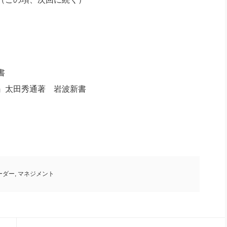
書
』太田秀通著 岩波新書
ーダー
,
マネジメント