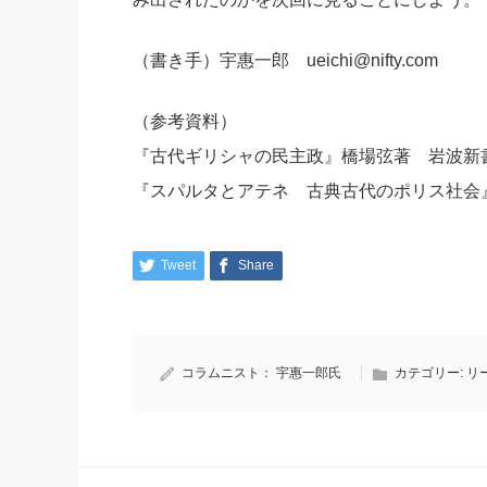
（書き手）宇惠一郎 ueichi@nifty.com
（参考資料）
『古代ギリシャの民主政』橋場弦著 岩波新
『スパルタとアテネ 古典古代のポリス社会
Tweet
Share
コラムニスト：
宇惠一郎氏
カテゴリー:
リ