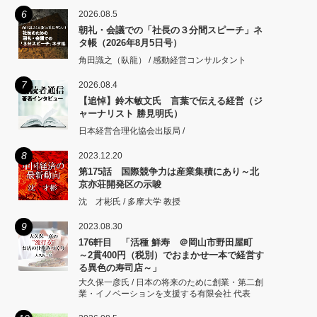
6
2026.08.5
朝礼・会議での「社長の３分間スピーチ」ネ
タ帳（2026年8月5日号）
角田識之（臥龍） / 感動経営コンサルタント
7
2026.08.4
【追悼】鈴木敏文氏 言葉で伝える経営（ジ
ャーナリスト 勝見明氏）
日本経営合理化協会出版局 /
8
2023.12.20
第175話 国際競争力は産業集積にあり～北
京亦荘開発区の示唆
沈 才彬氏 / 多摩大学 教授
9
2023.08.30
176軒目 「活種 鮮寿 ＠岡山市野田屋町
～2貫400円（税別）でおまかせ一本で経営す
る異色の寿司店～」
大久保一彦氏 / 日本の将来のために創業・第二創
業・イノベーションを支援する有限会社 代表