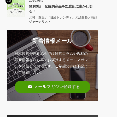
10
2026.08.5
第109話 伝統的産品を21世紀に生かし切
る！
北村 森氏 / 『日経トレンディ』元編集長／商品
ジャーナリスト
新着情報メール
日本経営合理化協会では経営コラムや教材の
最新情報をいち早くお届けするメールマガジ
ンを発信しております。ご希望の方は下記よ
りご登録下さい。
email
メールマガジン登録する