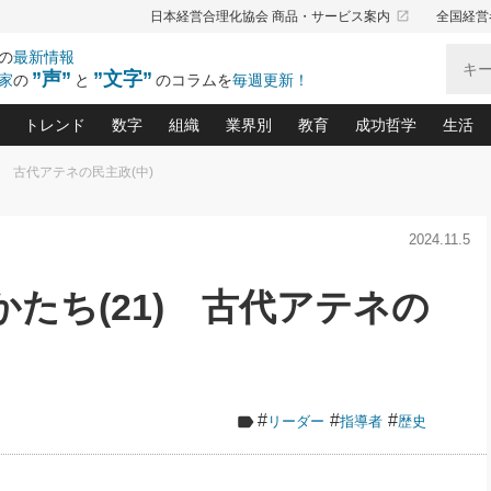
launch
日本経営合理化協会 商品・サービス案内
全国経営
の
最新情報
”声”
”文字”
家
の
と
のコラムを
毎週更新！
トレンド
数字
組織
業界別
教育
成功哲学
生活
) 古代アテネの民主政(中)
る仕組みづくり講座(12)
産を守る一手(171)
ーワンで勝ち残る企業風土づくり(54)
《ニューヨーク発》ビジネスリーダーの先読み: 最新トレンド
オーナー社長の「お金の悩み相談室」(14)
「賃金の誤解」(135)
なぜ、トヨタ式で会社が伸びるのか？(
“出来る”管理職の条件(62)
中国哲学に学ぶ 不
おの
と戦略拠点(9)
(50)
2024.11.5
ーバル経営者は知ってい
(39)
スリーダー×次の一手「牟田太陽の社長業ネクスト」
おカネが残る決算書にするために、やっておきたいこと(
中小企業の新たな法律リスク(178)
売れる住宅を創る 100の視点(100)
あなただからお願いしたいと
令和時代の「社長の
”(9)
「社長の繁盛トレンド通信」(90)
デジ
向(204)
会社を守り抜くための緊急対策(100)
職場の生産性を下げるハラスメントの予防策(1
大久保一彦の“流行る”お店の仕組みづく
クレーム対応 実践マニュアル
先人の名句名言の教
たち(21) 古代アテネの
トル・F・グジバチの『経営戦略の新常識』(12)
北村森の「今月のヒット商品」(109)
リーダ
2026.08.5
2026.08.5
2
る経営」の極意
、決めておきたい、知っておきたい、やってお
強い決算書の会社はココが違う！(36)
賃金決定の定石(68)
柿内幸夫─社長のための現場改善(174
クレーム対応の新知識と新常
渡部昇一の「日本の
紀
第86回 「言葉狩り」
社長は「能力」の前に「資質」
ジオジャパンの成功要因と
る者かくあるべし(635)
次の売れ筋をつかむ術(102)
ワイ
が大事／社長業ネクスト #445
損益分岐点を下げる、Ｐ／Ｌ不況時代の新戦略(12)
顧客・社員・社会から支持される「ウェルビ
デキル社員に育てる！ 社員
経営に活かす“十八史
の資産管理講座(95)
会議での「社長の３分間スピーチ」ネタ帳(159)
社長のメシの種 4.0(206)
門」(23)
必読
新・会計経営と実学(37)
東川鷹年の「中小企業の人育
略(77)
52)
「経営知になる考え方」(57)
眼と耳
#
#
#
リーダー
指導者
歴史
決算書の“見える化”術(12)
業績アップにつながる！ワン
ブランド戦略(39)
なたにお願いしたいと思われる「一流の仕事術」(28)
社長の
賢い社長の「経理財務の見どころ・勘どころ・ツッコ
欧米資産家に学ぶ二世教育(1
ぐせ経営哲学(100)
ろ」(149)
米国