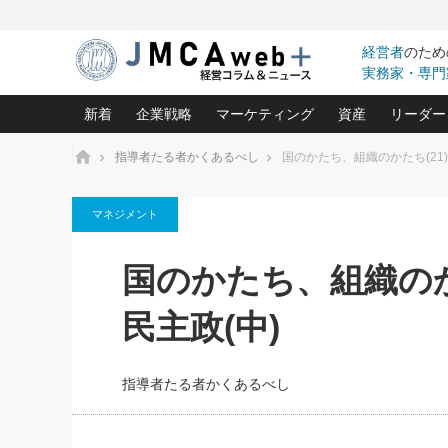
経営者
のため
実務家・専門
新着
企業戦略
マーケティング
資産
リーダー
ホーム
指導者たる者かくあるべし
国のかたち、組織のかたち(21
中小企業の「１位づくり」戦略(96)
ネット戦略成功の秘訣 圧倒的に儲か
あなたの会社と資
オンリ
マネジメント
利益を最大化する「業務改善」横田尚哉氏(5)
ビジネスを一瞬で制する！一流グロ
どうなる金融業界
ビジネ
る“社長の戦略印象リスクマネジメント
(446)
強い会社を築く ビジネス・クリニック(240)
中国経済の最新動
国のかたち、組織のか
ロングセラーの玉手箱(9)
ピョー
2026.08.5
日本レーザー「人を大切にしながら利益を上げ
事業承継の前に
第109話 伝統的産品を21世
(3)
大復活＆快進撃！ユニバーサルスタ
きたいコト(12)
指導者た
民主政(中)
に生かし切る！
は(5)
武器としてのM&A入門(3)
会社と社長のため
朝礼・
2026.08.5
最高の自分を表現する 成功イメージ戦
社長のための“儲かる通販”戦略視点(151)
深読み企業分析(1
楠木建の
朝礼・会議での「社長の３分間
指導者たる者かくあるべし
スピーチ」ネタ帳（2026年8月5
酒井光雄 成功事例に学ぶ繁栄企業の
日号）
継続経営 百話百行(85)
次もあ
野田久美子 香港ビジネス成功法(10)
社長の口