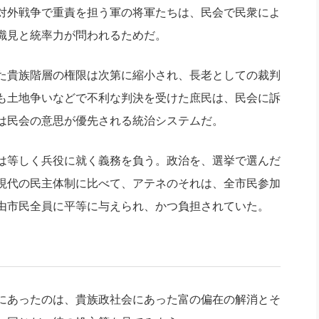
対外戦争で重責を担う軍の将軍たちは、民会で民衆によ
識見と統率力が問われるためだ。
た貴族階層の権限は次第に縮小され、長老としての裁判
も土地争いなどで不利な判決を受けた庶民は、民会に訴
は民会の意思が優先される統治システムだ。
は等しく兵役に就く義務を負う。政治を、選挙で選んだ
現代の民主体制に比べて、アテネのそれは、全市民参加
由市民全員に平等に与えられ、かつ負担されていた。
にあったのは、貴族政社会にあった富の偏在の解消とそ