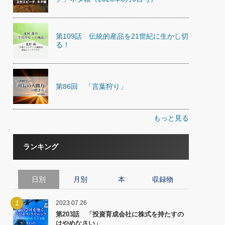
第109話 伝統的産品を21世紀に生かし切
る！
第86回 「言葉狩り」
もっと見る
ランキング
日別
月別
本
収録物
1
2023.07.26
第203話 「投資育成会社に株式を持たすの
はやめなさい」