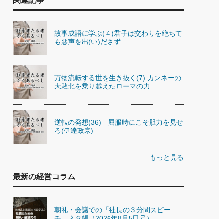
関連記事
故事成語に学ぶ(４)君子は交わりを絶ちて
も悪声を出(い)ださず
万物流転する世を生き抜く(7) カンネーの
大敗北を乗り越えたローマの力
逆転の発想(36) 屈服時にこそ胆力を見せ
ろ(伊達政宗)
もっと見る
最新の経営コラム
朝礼・会議での「社長の３分間スピー
チ」ネタ帳（2026年8月5日号）