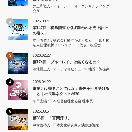
井上和弘氏 / アイ・シー・オーコンサルティング
会長
2
2026.08.4
第147回 税務調査で必ず狙われる売上計上
の期ズレ
児玉尚彦氏 / 株式会社経理がよくなる 一般社団
法人経理革新プロジェクト 代表・税理士
3
2026.02.27
第174回「ブルーレイ」は無くなるの？
鴻池賢三氏 / オーディオビジュアル機器 評論家
4
2026.04.22
事業とは売ることではなく責任を引き受ける
こと｜社長業ネクスト#430
牟田太陽 / 日本経営合理化協会 理事長
5
2026.08.5
第86回 「言葉狩り」
中村義裕氏 / 日本文化研究家／演劇評論家