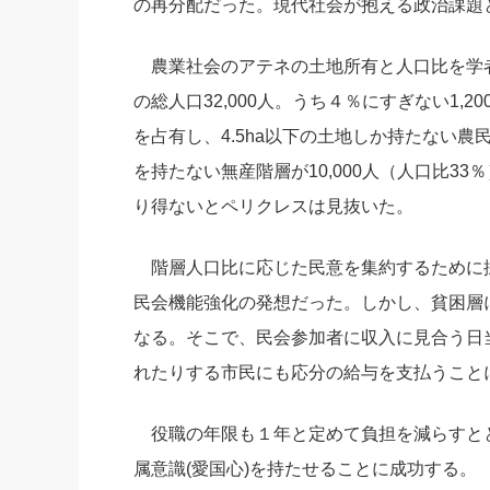
の再分配だった。現代社会が抱える政治課題
農業社会のアテネの土地所有と人口比を学
の総人口32,000人。うち４％にすぎない1,20
を占有し、4.5ha以下の土地しか持たない農民
を持たない無産階層が10,000人（人口比3
り得ないとペリクレスは見抜いた。
階層人口比に応じた民意を集約するために
民会機能強化の発想だった。しかし、貧困層
なる。そこで、民会参加者に収入に見合う日
れたりする市民にも応分の給与を支払うこと
役職の年限も１年と定めて負担を減らすと
属意識(愛国心)を持たせることに成功する。