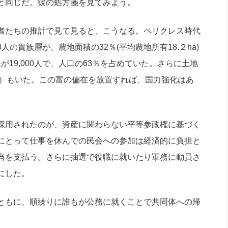
と同じだ。彼の処方箋を見てみよう。
者たちの推計で見て見ると、こうなる。ペリクレス時代
0人の貴族層が、農地面積の32％(平均農地所有18.２ha)
が19,000人で、人口の63％を占めていた。さらに土地
3％）もいた。この富の偏在を放置すれば、国力強化はあ
採用されたのが、資産に関わらない平等参政権に基づく
にとって仕事を休んでの民会への参加は経済的に負担と
当を支払う。さらに抽選で役職に就いたり軍務に動員さ
にした。
ともに、順繰りに誰もが公務に就くことで共同体への帰