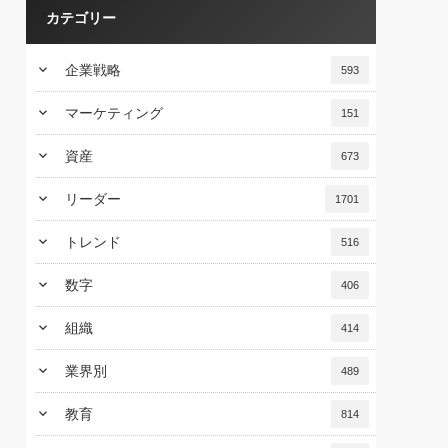
カテゴリー
keyboard_arrow_down
企業戦略
593
keyboard_arrow_down
マーケティング
151
keyboard_arrow_down
資産
673
keyboard_arrow_down
リーダー
1701
keyboard_arrow_down
トレンド
516
keyboard_arrow_down
数字
406
keyboard_arrow_down
組織
414
keyboard_arrow_down
業界別
489
keyboard_arrow_down
教育
814