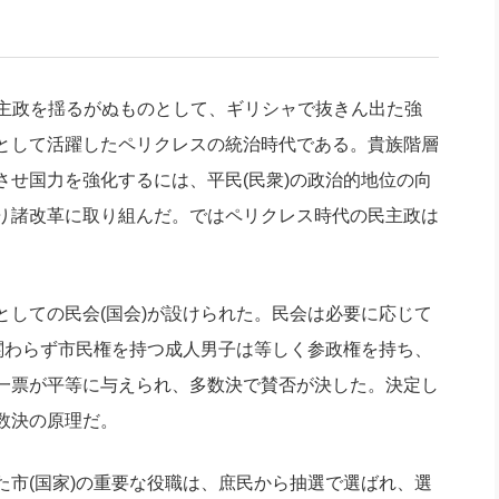
社長のための“全員営業”(30
腕をつくる 人と組織を動かす(200)
銀行交渉はこうしなさい！(12)
高橋一
行動科学マネジメント(5)
の社長のビジョン実現道場(10)
民主政を揺るがぬものとして、ギリシャで抜きん出た強
として活躍したペリクレスの統治時代である。貴族階層
せ国力を強化するには、平民(民衆)の政治的地位の向
り諸改革に取り組んだ。ではペリクレス時代の民主政は
しての民会(国会)が設けられた。民会は必要に応じて
関わらず市民権を持つ成人男子は等しく参政権を持ち、
一票が平等に与えられ、多数決で賛否が決した。決定し
数決の原理だ。
市(国家)の重要な役職は、庶民から抽選で選ばれ、選