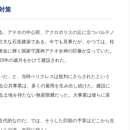
対策
る。アテネの中心部、アクロポリスの丘に立つパルテノ
壮大な石造建築である。今でも見事だが、かつては、柱
黄金に輝く国家守護神アテネ女神の巨像が立っていた。
ら15年の歳月をかけて建設された。
いだ」と、当時ペリクレスは批判にさらされたという
たる公共事業は、多くの雇用を生み出し続けた。建設に
める土地を持たない無産階層だった。大事業は彼らに富
近代的なのだ。では、そうした巨額の予算はどこから生
（この項、次回に続く）