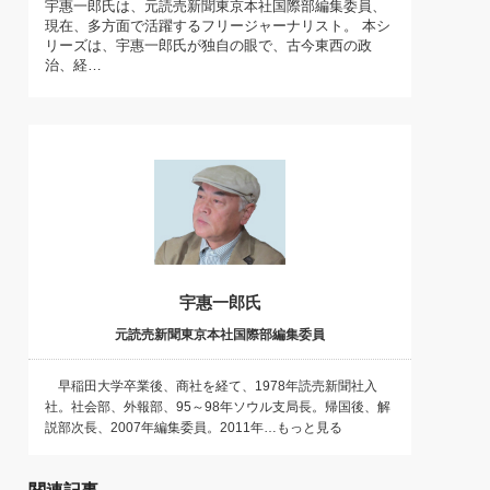
宇惠一郎氏は、元読売新聞東京本社国際部編集委員、
)
現在、多方面で活躍するフリージャーナリスト。 本シ
喜の『これぞ！"本物の温泉"』(157)
リーズは、宇惠一郎氏が独自の眼で、古今東西の政
治、経…
宇惠一郎氏
元読売新聞東京本社国際部編集委員
早稲田大学卒業後、商社を経て、1978年読売新聞社入
社。社会部、外報部、95～98年ソウル支局長。帰国後、解
説部次長、2007年編集委員。2011年…もっと見る