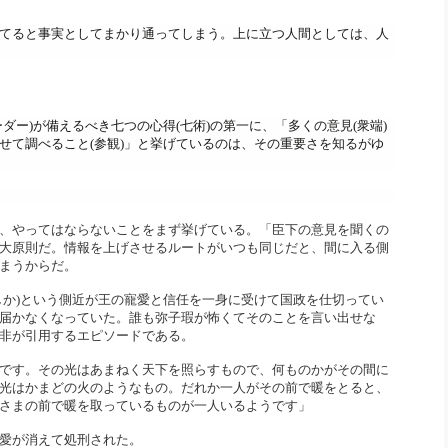
社長のための“全員営業”(30
腕をつくる 人と組織を動かす(200)
銀行交渉はこうしなさい！(12)
高橋一
てると事実としてまかり通ってし
まう。上に立つ人間としては、
人
行動科学マネジメント(5)
の社長のビジョン実現道場(10)
ダー)
が備えるべき七つの心得(七術)の第一に、「多くの意見(衆端)
せて調べること(参観)」
と挙げているのは、その重要さを知るがゆ
、
やってはならないことをまず挙げている。「
臣下の意見を聞くの
大原則だ。情報を上げさせるルートがいつも同じだと、
間に入る側
まうからだ。
か)
という側近が王の寵愛と信任を一身に受けて国政を仕切ってい
届かなくなっていた。
誰も弥子瑕が怖くてそのことを言い出せな
非が引用するエピソードである。
です。
その光はあまねく天下を照らすもので、
何ものかがその間に
光はかまどの火のようなもの。
だれか一人がその前で暖をとると、
さまの前で暖を取っているものが一人いるようです」
愛が消えて処刑された。