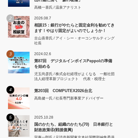
高橋一喜氏 / 温泉アナリスト
2
2026.08.7
相談15：銀行がやたらと固定金利を勧めてき
ます！やはり固定がよいのでしょうか！
古山喜章氏 / アイ・シー・オーコンサルティング
社長
3
2024.02.6
第87回 デジタルインボイスPeppolの準備
を始める
児玉尚彦氏 / 株式会社経理がよくなる 一般社団
法人経理革新プロジェクト 代表・税理士
4
第203回 COMPUTEX2026台北
高島健一氏 / 社長専門新事業アドバイザー
5
2025.10.28
国のかたち、組織のかたち(70) 日本銀行と
財政政策④(戦後復興)
宇惠一郎氏 / 元読売新聞東京本社国際部編集委員