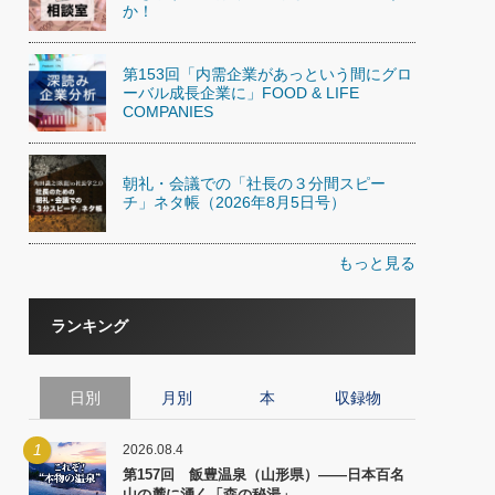
か！
第153回「内需企業があっという間にグロ
ーバル成長企業に」FOOD & LIFE
COMPANIES
朝礼・会議での「社長の３分間スピー
チ」ネタ帳（2026年8月5日号）
もっと見る
ランキング
日別
月別
本
収録物
1
2026.08.4
第157回 飯豊温泉（山形県）――日本百名
山の麓に湧く「森の秘湯」