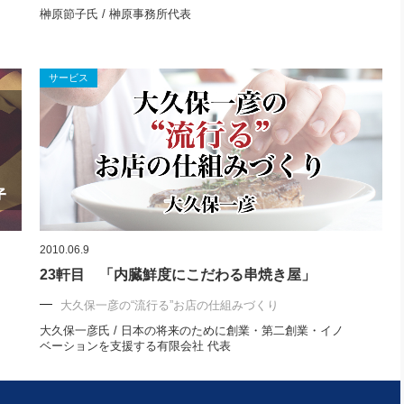
榊原節子氏 / 榊原事務所代表
サービス
2010.06.9
23軒目 「内臓鮮度にこだわる串焼き屋」
大久保一彦の“流行る”お店の仕組みづくり
大久保一彦氏 / 日本の将来のために創業・第二創業・イノ
ベーションを支援する有限会社 代表