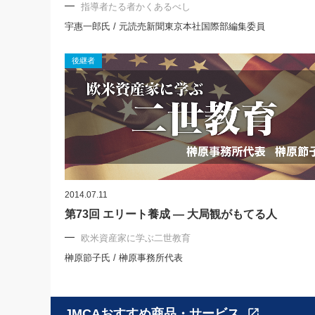
指導者たる者かくあるべし
宇惠一郎氏 / 元読売新聞東京本社国際部編集委員
後継者
2014.07.11
第73回 エリート養成 ― 大局観がもてる人
欧米資産家に学ぶ二世教育
榊原節子氏 / 榊原事務所代表
JMCAおすすめ商品・サービス
open_in_new