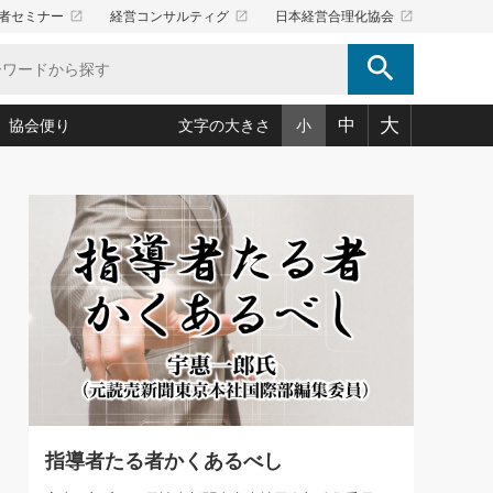
launch
launch
launch
者セミナー
経営コンサルティグ
日本経営合理化協会
search
大
中
協会便り
文字の大きさ
小
5)
況は会社守成の好機(38)
ころ心平の ──社長のための「か・ら・だマネジメント」
「愛読者通信」著者インタビュー(44)
34)
思われる 気配りの達人(127)
人間力の磨き方」(86)
ビジネス見聞録 経営ニュース(100)
タルＡＶを味方に！新・仕事術(180)
0)
り(210)
(92)
え 東洋思想に学ぶ経営学(132)
作間信司の経営無形庵(けいえいむぎょうあん)(166)
ー脳の鍛え方(32)
もっとみる
026.08.5
)
識(57)
指導者たち」(32)
経営セミナー情報局(1)
86回 「言葉狩り」
ンを楽しむ基礎レッスン(12)
ーイング経営入
教育の決め手(203)
略”(30)
繁栄への着眼点 牟田太陽(76)
！社長が読むべき今月の4冊(88)
て」(38)
講話を聞いて学ぼう 実学・耳学・磨く「ミミガク」のすすめ
で楽しむ読書術(162)
(7)
ランク上の手紙・メール術(100)
「氣」(30)
指導者たる者かくあるべし
ミどこ
00)
スポーツ・ビジネスに学ぶ心理学(98)