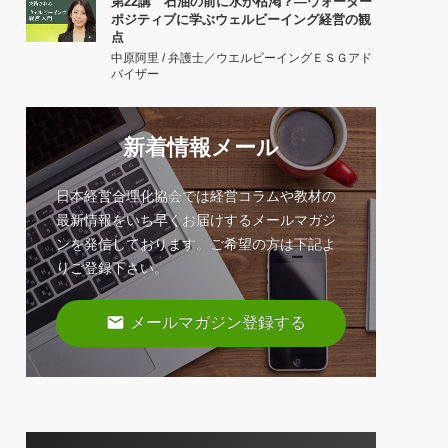
第22講 石油の前に水が枯渇？―ウォーター
ポジティブに学ぶウェルビーイング経営の観
点
中原阿里 / 弁護士／ウエルビーイングＥＳＧアド
バイザー
新着情報メール
日本経営合理化協会では経営コラムや教材の
最新情報をいち早くお届けするメールマガジ
ンを発信しております。ご希望の方は下記よ
りご登録下さい。
email
メールマガジン登録する