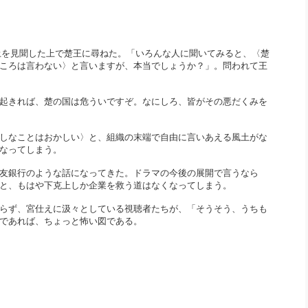
土を見聞した上で楚王に尋ねた。「
いろんな人に聞いてみると、〈楚
ころは言わない〉
と言いますが、本当でしょうか？」。
問われて王
起きれば、
楚の国は危ういですぞ。なにしろ、
皆がその悪だくみを
しなことはおかしい〉と、
組織の末端で自由に言いあえる風土がな
なってしまう。
友銀行のような話になってきた。
ドラマの今後の展開で言うなら
と、
もはや下克上しか企業を救う道はなくなってしまう。
らず、
宮仕えに汲々としている視聴者たちが、「そうそう、
うちも
であれば、
ちょっと怖い図である。