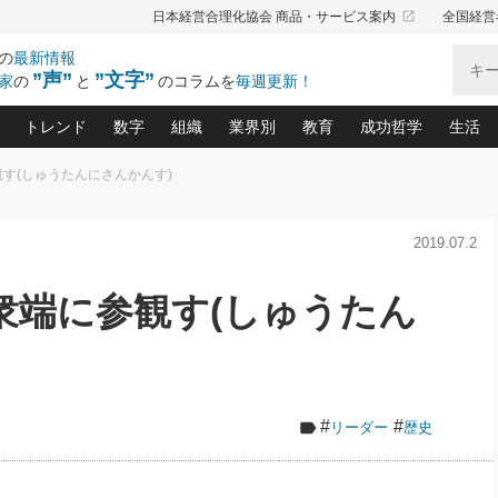
launch
日本経営合理化協会 商品・サービス案内
全国経営
の
最新情報
”声”
”文字”
家
の
と
のコラムを
毎週更新！
トレンド
数字
組織
業界別
教育
成功哲学
生活
観す(しゅうたんにさんかんす)
る仕組みづくり講座(12)
産を守る一手(171)
ーワンで勝ち残る企業風土づくり(54)
《ニューヨーク発》ビジネスリーダーの先読み: 最新トレンド
オーナー社長の「お金の悩み相談室」(15)
「賃金の誤解」(135)
なぜ、トヨタ式で会社が伸びるのか？(
“出来る”管理職の条件(62)
中国哲学に学ぶ 不
おの
と戦略拠点(9)
(50)
2019.07.2
ーバル経営者は知ってい
(39)
スリーダー×次の一手「牟田太陽の社長業ネクスト」
おカネが残る決算書にするために、やっておきたいこと(
中小企業の新たな法律リスク(178)
売れる住宅を創る 100の視点(100)
あなただからお願いしたいと
令和時代の「社長の
”(9)
「社長の繁盛トレンド通信」(90)
デジ
向(204)
会社を守り抜くための緊急対策(100)
職場の生産性を下げるハラスメントの予防策(1
大久保一彦の“流行る”お店の仕組みづく
クレーム対応 実践マニュアル
先人の名句名言の教
 衆端に参観す(しゅうたん
トル・F・グジバチの『経営戦略の新常識』(12)
北村森の「今月のヒット商品」(109)
リーダ
2026.08.5
2
る経営」の極意
、決めておきたい、知っておきたい、やってお
強い決算書の会社はココが違う！(36)
賃金決定の定石(68)
柿内幸夫─社長のための現場改善(174
クレーム対応の新知識と新常
渡部昇一の「日本の
い
第109話 伝統的産品を21世紀
第
ジオジャパンの成功要因と
る者かくあるべし(635)
次の売れ筋をつかむ術(102)
ワイ
」
に生かし切る！
損益分岐点を下げる、Ｐ／Ｌ不況時代の新戦略(12)
顧客・社員・社会から支持される「ウェルビ
デキル社員に育てる！ 社員
経営に活かす“十八史
の資産管理講座(95)
会議での「社長の３分間スピーチ」ネタ帳(159)
社長のメシの種 4.0(206)
門」(23)
必読
2026.08.5
新・会計経営と実学(37)
東川鷹年の「中小企業の人育
略(77)
53)
「経営知になる考え方」(57)
眼と耳
朝礼・会議での「社長の３分間
#
#
リーダー
歴史
決算書の“見える化”術(12)
業績アップにつながる！ワン
スピーチ」ネタ帳（2026年8月5
ブランド戦略(39)
日号）
なたにお願いしたいと思われる「一流の仕事術」(28)
社長の
賢い社長の「経理財務の見どころ・勘どころ・ツッコ
欧米資産家に学ぶ二世教育(1
ぐせ経営哲学(100)
ろ」(149)
米国