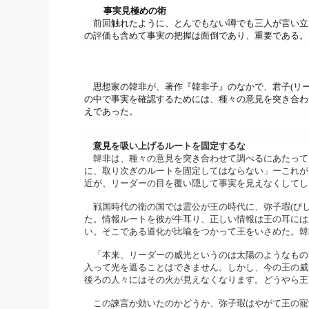
事実見極めの術
社長の右
前回触れたように、
とんでもない噂でも三人が言い立
の評価も含めて事実の把握は面倒であり、重要である。
酒井英之
思想家の韓非が、著作『韓非子』のなかで、君子(リー
の中で事実を確認するためには、
種々の意見を突き合わ
えであった。
意見を
吸い上げるルートを固定するな
韓非は、種々の意見を突き合わせて調べるにあたって
に、取り次ぎのルートを固定してはならない」
ーこれが
近が、
リーダーの目を覆い隠して事実を見えなくしてし
戦国時代の衛の国では霊公が王の時代に、弥子瑕(びし
た。
情報ルートを彼が牛耳り、
正しい情報は王の耳には
い。
そこである道化が比喩をつかって王をいさめた。
韓
「本来、リーダーの威光というのは太陽のようなもの
入って光を遮ることはできません。しかし、
今の王の威
後ろの人々にはその火が見えなくなります。
どうやら王
この諫言か効いたのかどうか、
弥子瑕はやがて王の寵