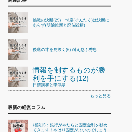
関連記事
挑戦の決断(29) 忖度(そんたく)は決断に
あらず(明治維新と廃仏毀釈)
後継の才を見抜く(6) 耐え忍ぶ秀忠
情報を制するものが勝
利を手にする(12)
日清講和と李鴻章
もっと見る
最新の経営コラム
相談15：銀行がやたらと固定金利を勧め
てきます！やはり固定がよいのでしょう