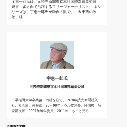
宇惠一郎氏は、元読売新聞東京本社国際部編集委員、
)
現在、多方面で活躍するフリージャーナリスト。 本シ
喜の『これぞ！"本物の温泉"』(157)
リーズは、宇惠一郎氏が独自の眼で、古今東西の政
治、経…
宇惠一郎氏
元読売新聞東京本社国際部編集委員
早稲田大学卒業後、商社を経て、1978年読売新聞社入
社。社会部、外報部、95～98年ソウル支局長。帰国後、解
説部次長、2007年編集委員。2011年…もっと見る