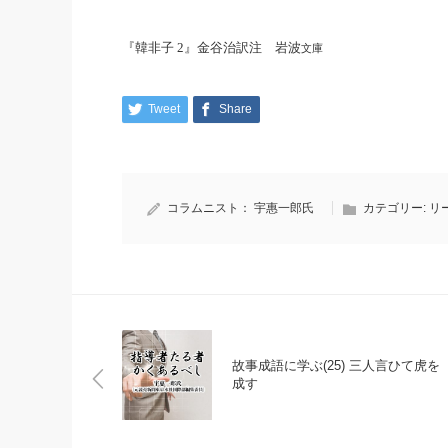
『韓非子 2』金谷治訳注 岩波
文庫
Tweet
Share
コラムニスト：
宇惠一郎氏
カテゴリー:
リ
故事成語に学ぶ(25) 三人言ひて虎を
成す