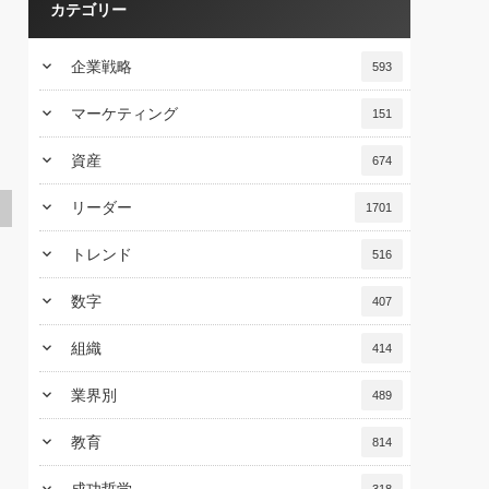
カテゴリー
keyboard_arrow_down
企業戦略
593
keyboard_arrow_down
マーケティング
151
keyboard_arrow_down
資産
674
keyboard_arrow_down
リーダー
1701
keyboard_arrow_down
トレンド
516
keyboard_arrow_down
数字
407
keyboard_arrow_down
組織
414
keyboard_arrow_down
業界別
489
keyboard_arrow_down
教育
814
keyboard_arrow_down
成功哲学
318