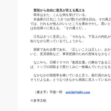
普段から自由に意見が言える風土を
韓非はまた、こんな例を挙げている。
弁論家の江乞(こうきつ)が楚(そ)の国を訪ね、
その風
では、
だれもが他人のいいところを褒めそやし、悪いと
は自信満々に答える。「その通りだ」。
江乞はきつく意見した。「それなら、下克上の内乱が
知りながら黙っているでしょうから」
国家であれ企業であれ、〈正しいことは正しい、
おか
いと、意見聴取など、
事実把握のための意味をなさなく
なにやら、日曜ドラマの『集団左遷』
の舞台である三
ば、
トップの頭取まで悪だくみに一枚噛んでいたとなる
なかなかの視聴率を稼いでいると言う。銀行員のみな
そうだよなあ」
とうなづきながら画面に見入っているの
（書き手）宇惠一郎
ueichi@nifty.com
※参考文献