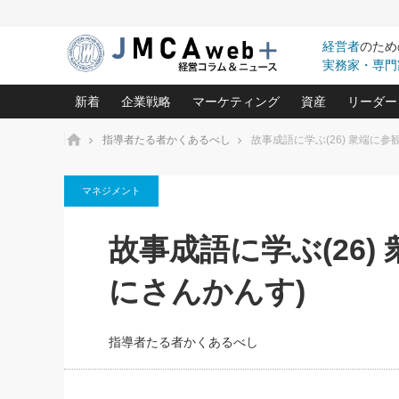
経営者
のため
実務家・専門
新着
企業戦略
マーケティング
資産
リーダー
ホーム
指導者たる者かくあるべし
故事成語に学ぶ(26) 衆端に参
中小企業の「１位づくり」戦略(96)
ネット戦略成功の秘訣 圧倒的に儲か
あなたの会社と資
オンリ
マネジメント
利益を最大化する「業務改善」横田尚哉氏(5)
ビジネスを一瞬で制する！一流グロ
どうなる金融業界
ビジネ
る“社長の戦略印象リスクマネジメント
(446)
強い会社を築く ビジネス・クリニック(240)
中国経済の最新動
故事成語に学ぶ(26)
ロングセラーの玉手箱(9)
ピョー
2026.08.7
2026.08.7
日本レーザー「人を大切にしながら利益を上げ
事業承継の前に
相談15：銀行がやたらと固定金
第153回「内需企業があっと
(3)
大復活＆快進撃！ユニバーサルスタ
きたいコト(12)
指導者た
にさんかんす)
利を勧めてきます！やはり固定
う間にグローバル成長企業に
は(5)
がよいのでしょうか！
FOOD & LIFE COMPANIES
武器としてのM&A入門(3)
会社と社長のため
朝礼・
最高の自分を表現する 成功イメージ戦
社長のための“儲かる通販”戦略視点(151)
深読み企業分析(1
楠木建の
指導者たる者かくあるべし
酒井光雄 成功事例に学ぶ繁栄企業の
継続経営 百話百行(85)
次もあ
野田久美子 香港ビジネス成功法(10)
社長の口