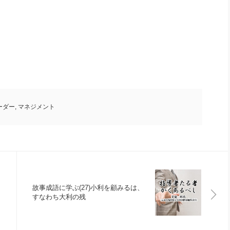
ーダー
,
マネジメント
故事成語に学ぶ(27)小利を顧みるは、
すなわち大利の残