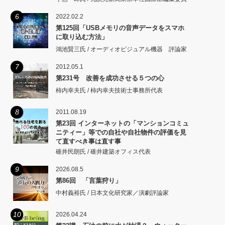
6
2022.02.2
第125回「USBメモリの音声データをスマホ
に取り込む方法」
鴻池賢三氏 / オーディオビジュアル機器 評論家
7
2012.05.1
第231号 改善を成功させる５つの心
柿内幸夫氏 / 柿内幸夫技術士事務所代表
8
2011.08.19
第23回 インターネットの「マンションコミュ
ニティー」等での自社や自社物件の評価を見
て直すべき事は直す事
碓井民朗氏 / 碓井建築オフィス代表
9
2026.08.5
第86回 「言葉狩り」
中村義裕氏 / 日本文化研究家／演劇評論家
10
2026.04.24