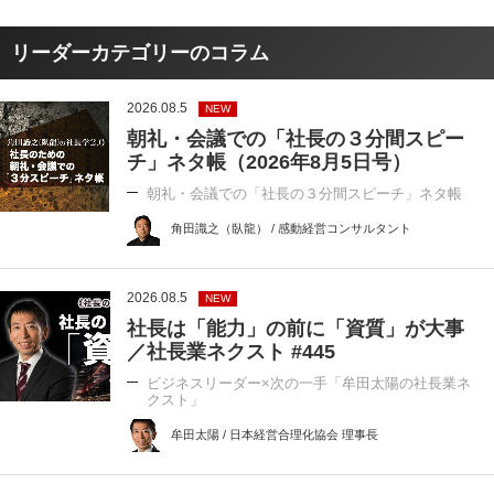
リーダーカテゴリーのコラム
2026.08.5
NEW
朝礼・会議での「社長の３分間スピー
チ」ネタ帳（2026年8月5日号）
朝礼・会議での「社長の３分間スピーチ」ネタ帳
角田識之（臥龍） / 感動経営コンサルタント
2026.08.5
NEW
社長は「能力」の前に「資質」が大事
／社長業ネクスト #445
ビジネスリーダー×次の一手「牟田太陽の社長業ネ
クスト」
牟田太陽 / 日本経営合理化協会 理事長