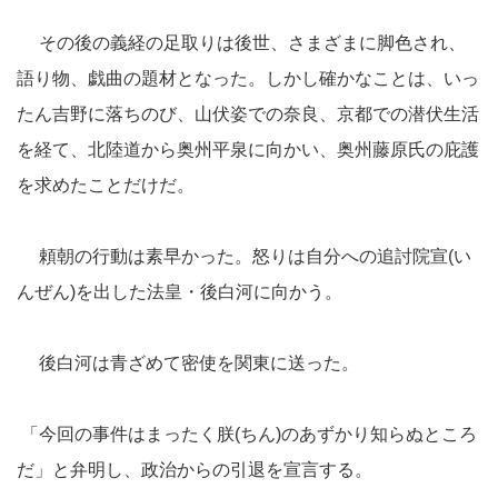
その後の義経の足取りは後世、さまざまに脚色され、
語り物、戯曲の題材となった。しかし確かなことは、いっ
たん吉野に落ちのび、山伏姿での奈良、京都での潜伏生活
を経て、北陸道から奥州平泉に向かい、奥州藤原氏の庇護
を求めたことだけだ。
頼朝の行動は素早かった。怒りは自分への追討院宣(い
んぜん)を出した法皇・後白河に向かう。
後白河は青ざめて密使を関東に送った。
「今回の事件はまったく朕(ちん)のあずかり知らぬところ
だ」と弁明し、政治からの引退を宣言する。