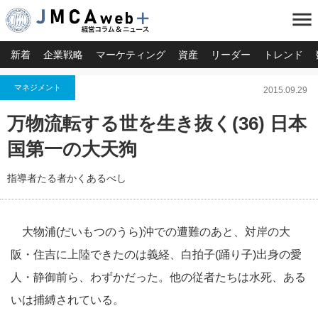
menu
新着
企業戦略
マーケティング
資産
リーダー
トレンド
マネジメント
2015.09.29
万物流転する世を生き抜く(36) 日本
国第一の大天狗
指導者たる者かくあるべし
大物浦(だいもつのうら)沖での遭難のあと、対岸の大
阪・住吉に上陸できたのは義経、白拍子(踊り子)出身の愛
人・静御前ら、わずかだった。他の従者たちは水死、ある
いは捕縛されている。