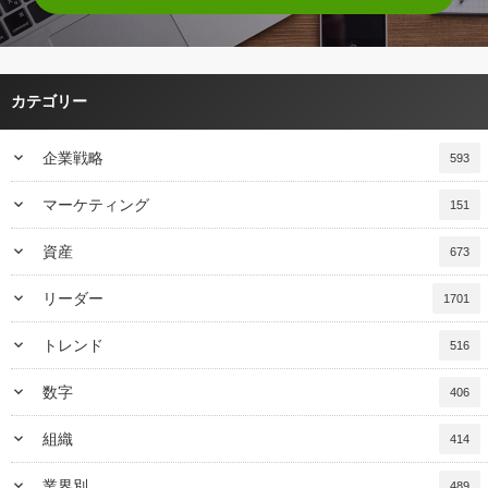
カテゴリー
keyboard_arrow_down
企業戦略
593
keyboard_arrow_down
マーケティング
151
keyboard_arrow_down
資産
673
keyboard_arrow_down
リーダー
1701
keyboard_arrow_down
トレンド
516
keyboard_arrow_down
数字
406
keyboard_arrow_down
組織
414
keyboard_arrow_down
業界別
489