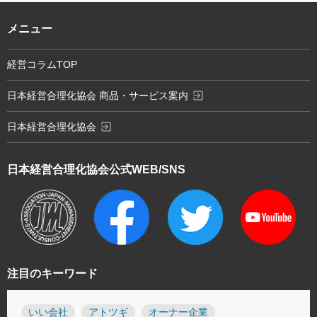
メニュー
経営コラムTOP
exit_to_app
日本経営合理化協会 商品・サービス案内
exit_to_app
日本経営合理化協会
日本経営合理化協会
公式WEB/SNS
注目のキーワード
いい会社
アトツギ
オーナー企業