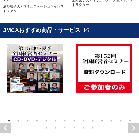
トラクター
浦野啓子氏 / コミュニケーションインス
トラクター
JMCAおすすめ商品・サービス
open_in_new