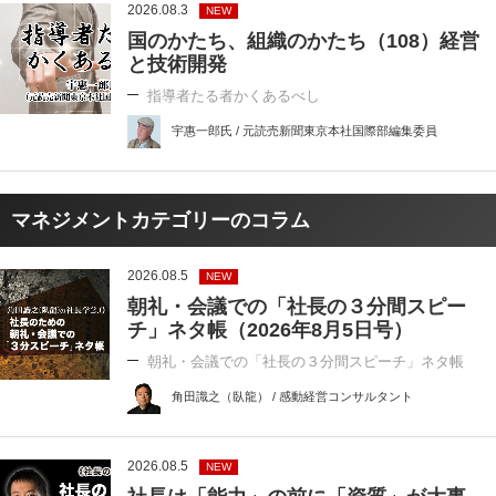
2026.08.3
NEW
国のかたち、組織のかたち（108）経営
と技術開発
指導者たる者かくあるべし
宇惠一郎氏 / 元読売新聞東京本社国際部編集委員
マネジメントカテゴリーのコラム
2026.08.5
NEW
朝礼・会議での「社長の３分間スピー
チ」ネタ帳（2026年8月5日号）
朝礼・会議での「社長の３分間スピーチ」ネタ帳
角田識之（臥龍） / 感動経営コンサルタント
2026.08.5
NEW