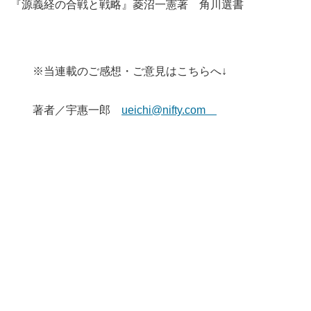
『源義経の合戦と戦略』菱沼一憲著 角川選書
※当連載のご感想・ご意見はこちらへ↓
著者／宇惠一郎
ueichi@nifty.com