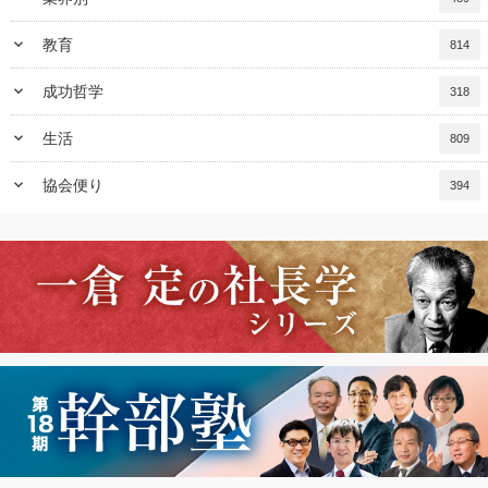
keyboard_arrow_down
教育
814
keyboard_arrow_down
成功哲学
318
keyboard_arrow_down
生活
809
keyboard_arrow_down
協会便り
394