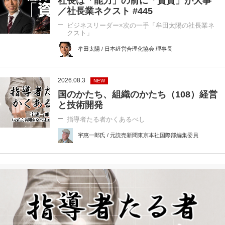
社長は「能力」の前に「資質」が大事
／社長業ネクスト #445
ビジネスリーダー×次の一手「牟田太陽の社長業ネ
クスト」
牟田太陽 / 日本経営合理化協会 理事長
2026.08.3
NEW
国のかたち、組織のかたち（108）経営
と技術開発
指導者たる者かくあるべし
宇惠一郎氏 / 元読売新聞東京本社国際部編集委員