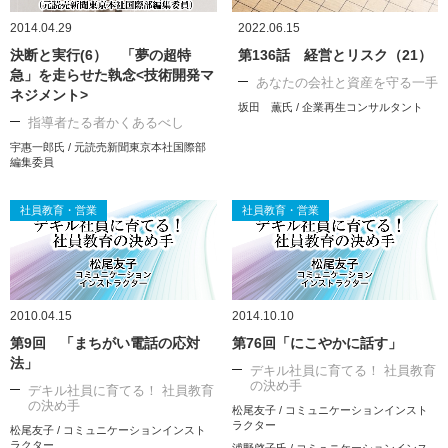
2014.04.29
2022.06.15
決断と実行(6） 「夢の超特
第136話 経営とリスク（21）
急」を走らせた執念<技術開発マ
あなたの会社と資産を守る一手
ネジメント>
坂田 薫氏 / 企業再生コンサルタント
指導者たる者かくあるべし
宇惠一郎氏 / 元読売新聞東京本社国際部
編集委員
社員教育・営業
社員教育・営業
2010.04.15
2014.10.10
第9回 「まちがい電話の応対
第76回「にこやかに話す」
法」
デキル社員に育てる！ 社員教育
の決め手
デキル社員に育てる！ 社員教育
の決め手
松尾友子 / コミュニケーションインスト
ラクター
松尾友子 / コミュニケーションインスト
ラクター
浦野啓子氏 / コミュニケーションインス