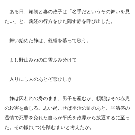
ある日、頼朝と妻の政子は「名手だというその舞いを見
たい」と、義経の行方をひた隠す静を呼び出した。
舞い始めた静は、義経を慕って歌う。
よし野山みねの白雪ふみ分けて
入りにし人のあとぞ恋ひしき
静は囚われの身のまま、男子を産むが、頼朝はその赤児
の殺害を命じる。思い起こせば平治の乱のあと、平清盛の
温情で死罪を免れた自らが平氏を政界から放逐するに至っ
た。その轍(てつ)を踏むまいと考えたか。