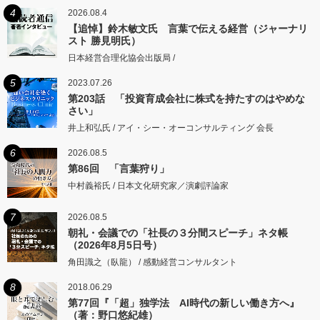
4
2026.08.4
【追悼】鈴木敏文氏 言葉で伝える経営（ジャーナリ
スト 勝見明氏）
日本経営合理化協会出版局 /
5
2023.07.26
第203話 「投資育成会社に株式を持たすのはやめな
さい」
井上和弘氏 / アイ・シー・オーコンサルティング 会長
6
2026.08.5
第86回 「言葉狩り」
中村義裕氏 / 日本文化研究家／演劇評論家
7
2026.08.5
朝礼・会議での「社長の３分間スピーチ」ネタ帳
（2026年8月5日号）
角田識之（臥龍） / 感動経営コンサルタント
8
2018.06.29
第77回『「超」独学法 AI時代の新しい働き方へ』
（著：野口悠紀雄）