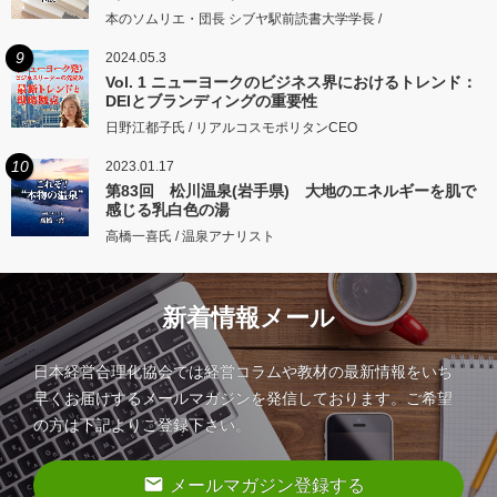
本のソムリエ・団長 シブヤ駅前読書大学学長 /
9
2024.05.3
Vol. 1 ニューヨークのビジネス界におけるトレンド：
DEIとブランディングの重要性
日野江都子氏 / リアルコスモポリタンCEO
10
2023.01.17
第83回 松川温泉(岩手県) 大地のエネルギーを肌で
感じる乳白色の湯
高橋一喜氏 / 温泉アナリスト
新着情報メール
日本経営合理化協会では経営コラムや教材の最新情報をいち
早くお届けするメールマガジンを発信しております。ご希望
の方は下記よりご登録下さい。
email
メールマガジン登録する