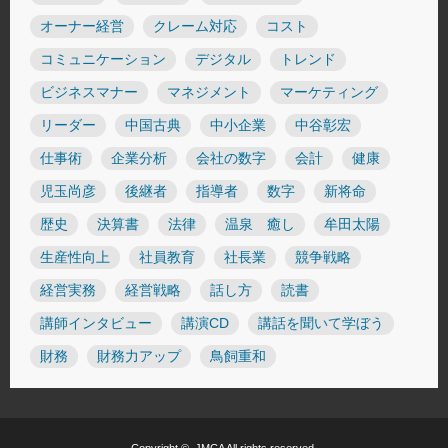
オーナー経営
クレーム対応
コスト
コミュニケーション
デジタル
トレンド
ビジネスマナー
マネジメント
マーケティング
リーダー
中国古典
中小企業
中谷彰宏
仕事術
企業分析
会社の数字
会計
健康
児玉尚彦
後継者
指導者
数字
新将命
歴史
決算書
法律
温泉 癒し
牟田太陽
生産性向上
社員教育
社長業
競争戦略
経営実務
経営戦略
話し方
読書
講師インタビュー
講演CD
講話を聞いて学ぼう
財務
財務力アップ
鳥飼重和
Copyright ©
JMCA
All rights reserved.