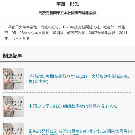
宇惠一郎氏
元読売新聞東京本社国際部編集委員
早稲田大学卒業後、商社を経て、1978年読売新聞社入社。社会部、外報
部、95～98年ソウル支局長。帰国後、解説部次長、2007年編集委員。2011
年…もっと見る
関連記事
時代の転換期を先取りする(21) 大胆な対外関係の転
換(金大中)
中国史に学ぶ(16) 組織統率者は好悪を見せるな
逆転の発想(25) 災害は再生の好機である(関東大震災の