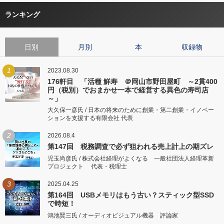
ランキング
日別
月別
本
収録物
1
2023.08.30
176軒目 「活種 鮮寿 ＠岡山市野田屋町 ～2貫400
円（税別）でおまかせ一本で経営する異色の寿司店
～」
大久保一彦氏 / 日本の将来のために創業・第二創業・イノベー
ションを支援する有限会社 代表
2
2026.08.4
第147回 税務調査で必ず狙われる売上計上の期ズレ
児玉尚彦氏 / 株式会社経理がよくなる 一般社団法人経理革新
プロジェクト 代表・税理士
3
2025.04.25
第164回 USBメモリはもう古い？スティック型SSD
で時短！
鴻池賢三氏 / オーディオビジュアル機器 評論家