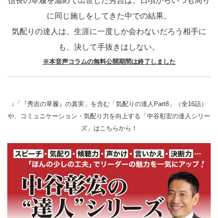
信長の草履を温めて出世した秀吉は、日頃からいつも周り
に同じ施しをしてきた中での結果。
気配りの達人は、生涯に一度しか会わないだろう相手に
も、決して手抜きはしない。
※本音声コラムの無料公開期間は終了しました
↓「『秀吉の草履』の真実」を含む「気配りの達人Part8」（全16話）
や、コミュニケーション・気配り力を向上する「中谷彰宏の達人シリー
ズ」はこちらから！