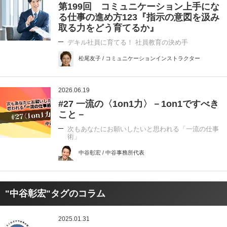
第199回 コミュニケーション上手にな
る仕事の進め方123『指示の意図を汲み
取る力をどう育てるか』
デキル社員に育てる！ 社員教育の決め手
松尾友子 / コミュニケーションインストラクター
2026.06.19
#27 一流の〈1on1力〉－1on1ですべき
こと－
次もあなたにお願いしたいと思われる「一流の仕事
術」
中谷彰宏 / 中谷事務所代表
"中谷彰宏"タグのコラム
2025.01.31