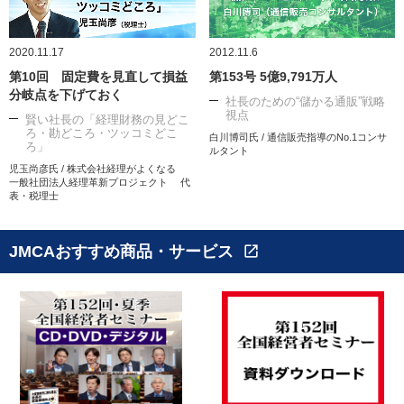
2020.11.17
2012.11.6
第10回 固定費を見直して損益
第153号 5億9,791万人
分岐点を下げておく
社長のための“儲かる通販”戦略
視点
賢い社長の「経理財務の見どこ
ろ・勘どころ・ツッコミどこ
白川博司氏 / 通信販売指導のNo.1コンサ
ろ」
ルタント
児玉尚彦氏 / 株式会社経理がよくなる
一般社団法人経理革新プロジェクト 代
表・税理士
JMCAおすすめ商品・サービス
open_in_new