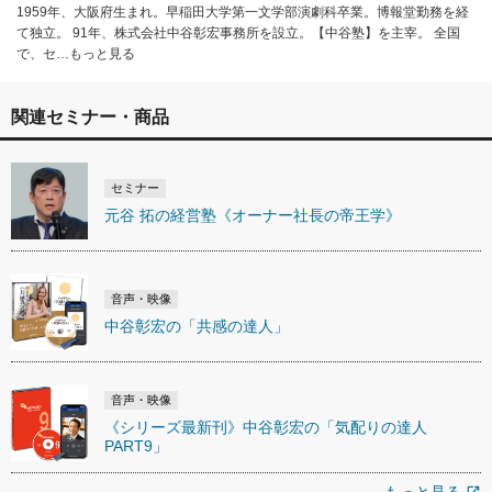
1959年、大阪府生まれ。早稲田大学第一文学部演劇科卒業。博報堂勤務を経
て独立。 91年、株式会社中谷彰宏事務所を設立。【中谷塾】を主宰。 全国
で、セ…もっと見る
関連セミナー・商品
セミナー
元谷 拓の経営塾《オーナー社長の帝王学》
音声・映像
中谷彰宏の「共感の達人」
音声・映像
《シリーズ最新刊》中谷彰宏の「気配りの達人
PART9」