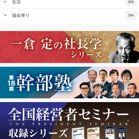
keyboard_arrow_down
生活
809
keyboard_arrow_down
協会便り
394