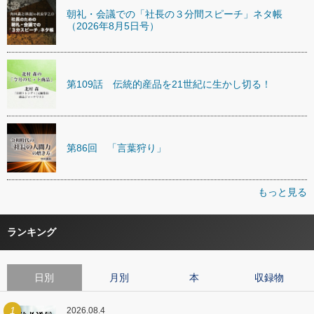
朝礼・会議での「社長の３分間スピーチ」ネタ帳
（2026年8月5日号）
第109話 伝統的産品を21世紀に生かし切る！
第86回 「言葉狩り」
もっと見る
ランキング
日別
月別
本
収録物
1
2026.08.4