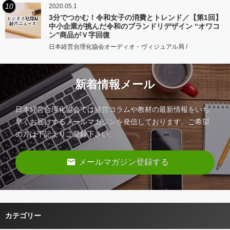
10
2020.05.1
3分でつかむ！令和女子の消費とトレンド／【第1回】
中小企業が挑んだ令和のブランドリデザイン “オワコ
ン”商品がＶ字回復
日本経営合理化協会オーディオ・ヴィジュアル局 /
新着情報メール
日本経営合理化協会では経営コラムや教材の最新情報をいち
早くお届けするメールマガジンを発信しております。ご希望
の方は下記よりご登録下さい。
email
メールマガジン登録する
カテゴリー