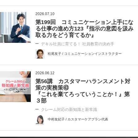
2026.07.10
第199回 コミュニケーション上手にな
る仕事の進め方123『指示の意図を汲み
取る力をどう育てるか』
デキル社員に育てる！ 社員教育の決め手
松尾友子 / コミュニケーションインストラクター
2026.06.12
第56講 カスタマーハランスメント対
策の実務策㊸
『これを棄てろっていうことか！』第
３部
クレーム対応の新知識と新常識
中村友妃子 / カスタマーケアプラン代表