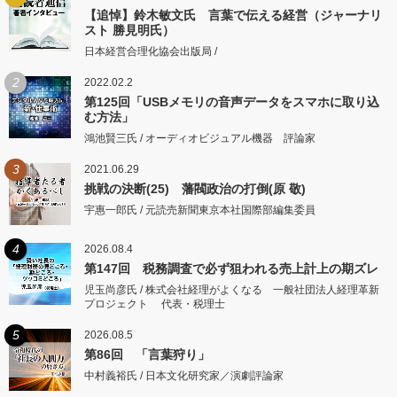
【追悼】鈴木敏文氏 言葉で伝える経営（ジャーナリ
スト 勝見明氏）
日本経営合理化協会出版局 /
2
2022.02.2
第125回「USBメモリの音声データをスマホに取り込
む方法」
鴻池賢三氏 / オーディオビジュアル機器 評論家
3
2021.06.29
挑戦の決断(25) 藩閥政治の打倒(原 敬)
宇惠一郎氏 / 元読売新聞東京本社国際部編集委員
4
2026.08.4
第147回 税務調査で必ず狙われる売上計上の期ズレ
児玉尚彦氏 / 株式会社経理がよくなる 一般社団法人経理革新
プロジェクト 代表・税理士
5
2026.08.5
第86回 「言葉狩り」
中村義裕氏 / 日本文化研究家／演劇評論家