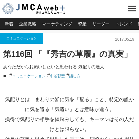
menu
新着
企業戦略
マーケティング
資産
リーダー
トレンド
コミュニケーション
2017.05.19
第116回 「『秀吉の草履』の真実」
あなただからお願いしたいと思われる 気配りの達人
#
#
#
コミュニケーション
中谷彰宏
話し方
気配りとは、まわりの皆に気を「配る」こと、特定の誰か
に気を遣る「気遣い」とは意味が違う。
損得で気配りの相手を値踏みしても、キーマンはその人だ
けとは限らない。