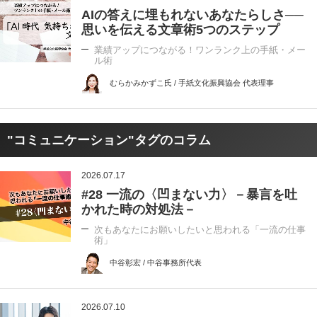
AIの答えに埋もれないあなたらしさ──
思いを伝える文章術5つのステップ
業績アップにつながる！ワンランク上の手紙・メー
ル術
むらかみかずこ氏 / 手紙文化振興協会 代表理事
"コミュニケーション"タグのコラム
2026.07.17
#28 一流の〈凹まない力〉－暴言を吐
かれた時の対処法－
次もあなたにお願いしたいと思われる「一流の仕事
術」
中谷彰宏 / 中谷事務所代表
2026.07.10