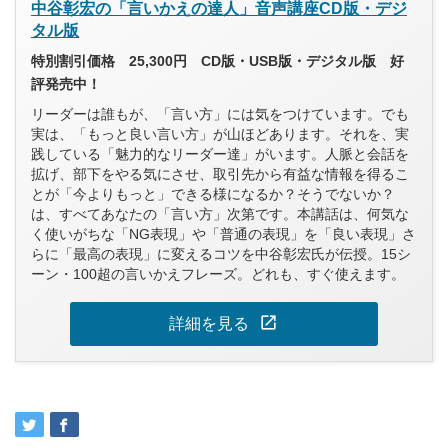
中谷彰宏の「言いかえの達人」音声講座CD版・デジ
タル版
特別割引価格 25,300円 CD版・USB版・デジタル版 好
評発売中！
リーダーは誰もが、「言い方」には気をつけています。でも
実は、「もっと良い言い方」が山ほどあります。それを、実
践している「魅力的なリーダー達」がいます。人脈と会話を
拡げ、部下をやる気にさせ、取引先から有益な情報を得るこ
とが「今よりもっと」できる様になるか？そうでないか？
は、すべてあなたの「言い方」次第です。本講話は、何気な
く使いがちな「NG表現」や「普通の表現」を「良い表現」さ
らに「最高の表現」に変えるコツを中谷彰宏氏が伝授。15シ
ーン・100超の言いかえフレーズ。どれも、すぐ使えます。
open_in_new
詳細を見る