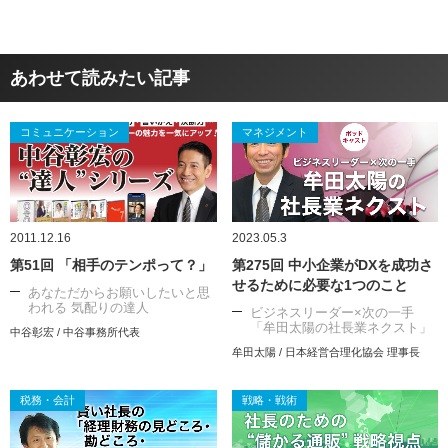
あわせて読みたい記事
コミュニケーション
マネジメント
2011.12.16
2023.05.3
第51回 「相手のテンポって？」
第275回 中小企業がDXを成功さ
せるために必要な1つのこと
あなただからお願いしたいと思
われる 気配りの達人
ビジネスリーダー×次の一手
「牟田太陽の社長業ネクスト」
中谷彰宏 / 中谷事務所代表
牟田太陽 / 日本経営合理化協会 理事長
税務・会計
戦略・戦術