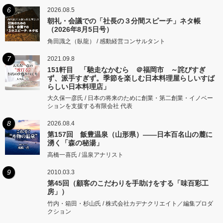
6
2026.08.5
朝礼・会議での「社長の３分間スピーチ」ネタ帳
（2026年8月5日号）
角田識之（臥龍） / 感動経営コンサルタント
7
2021.09.8
151軒目 「馳走なかむら ＠福岡市 ～詫びすぎ
ず、派手すぎず。季節を楽しむ日本料理屋らしいすば
らしい日本料理店」
大久保一彦氏 / 日本の将来のために創業・第二創業・イノベー
ションを支援する有限会社 代表
8
2026.08.4
第157回 飯豊温泉（山形県）――日本百名山の麓に
湧く「森の秘湯」
高橋一喜氏 / 温泉アナリスト
9
2010.03.3
第45回（顧客のこだわりを手助けをする「味百彩工
房」）
竹内・箱田・杉山氏 / 株式会社カデナクリエイト／編集プロダ
クション