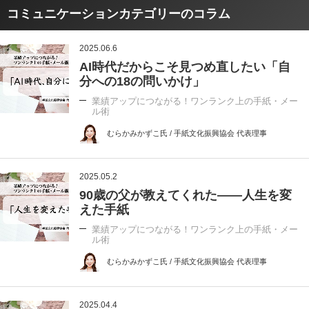
コミュニケーションカテゴリーのコラム
2025.06.6
AI時代だからこそ見つめ直したい「自
分への18の問いかけ」
業績アップにつながる！ワンランク上の手紙・メー
ル術
むらかみかずこ氏 / 手紙文化振興協会 代表理事
2025.05.2
90歳の父が教えてくれた――人生を変
えた手紙
業績アップにつながる！ワンランク上の手紙・メー
ル術
むらかみかずこ氏 / 手紙文化振興協会 代表理事
2025.04.4