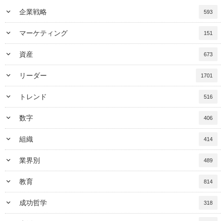
keyboard_arrow_down
企業戦略
593
keyboard_arrow_down
マーケティング
151
keyboard_arrow_down
資産
673
keyboard_arrow_down
リーダー
1701
keyboard_arrow_down
トレンド
516
keyboard_arrow_down
数字
406
keyboard_arrow_down
組織
414
keyboard_arrow_down
業界別
489
keyboard_arrow_down
教育
814
keyboard_arrow_down
成功哲学
318