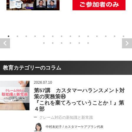
教育カテゴリーのコラム
2026.07.10
第57講 カスタマーハランスメント対
策の実務策㊹
『これを棄てろっていうことか！』第
４部
クレーム対応の新知識と新常識
中村友妃子 / カスタマーケアプラン代表