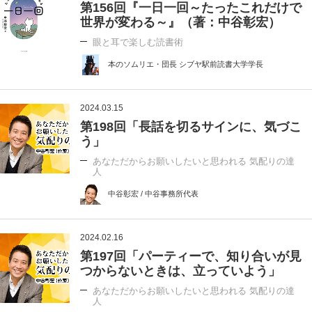
第156回『一日一回～たったこれだけで
世界が変わる～』（著：中谷彰宏）
眼と耳で楽しむ読書術
本のソムリエ・団長 シブヤ駅前読書大学学長
2024.03.15
第198回「長話を切るサインに、気づこ
う」
あなただからお願いしたいと思われる 気配りの達
人
中谷彰宏 / 中谷事務所代表
2024.02.16
第197回「パーティーで、知り合いが見
つからないときは、立っていよう」
あなただからお願いしたいと思われる 気配りの達
人