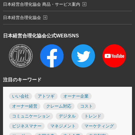
exit_to_app
日本経営合理化協会 商品・サービス案内
exit_to_app
日本経営合理化協会
日本経営合理化協会
公式WEB/SNS
注目のキーワード
いい会社
アトツギ
オーナー企業
オーナー経営
クレーム対応
コスト
コミュニケーション
デジタル
トレンド
ビジネスマナー
マネジメント
マーケティング