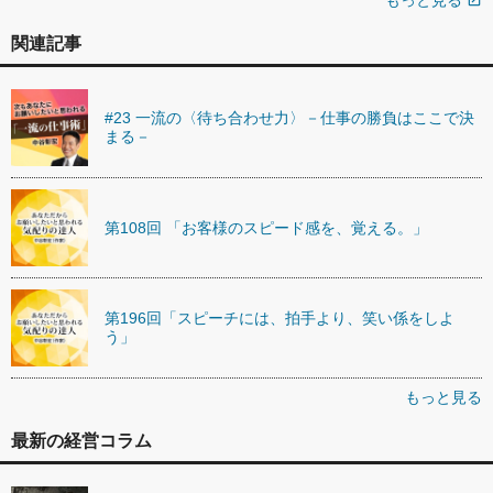
もっと見る
open_in_new
関連記事
#23 一流の〈待ち合わせ力〉－仕事の勝負はここで決
まる－
第108回 「お客様のスピード感を、覚える。」
第196回「スピーチには、拍手より、笑い係をしよ
う」
もっと見る
最新の経営コラム