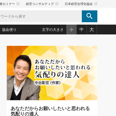
launch
launch
launch
者セミナー
経営コンサルティグ
日本経営合理化協会
search
大
中
協会便り
文字の大きさ
小
5)
況は会社守成の好機(38)
ころ心平の ──社長のための「か・ら・だマネジメント」
「愛読者通信」著者インタビュー(44)
34)
思われる 気配りの達人(127)
人間力の磨き方」(86)
ビジネス見聞録 経営ニュース(100)
タルＡＶを味方に！新・仕事術(180)
0)
り(210)
(92)
え 東洋思想に学ぶ経営学(132)
作間信司の経営無形庵(けいえいむぎょうあん)(166)
ー脳の鍛え方(32)
もっとみる
026.08.5
)
識(57)
指導者たち」(32)
経営セミナー情報局(1)
86回 「言葉狩り」
ンを楽しむ基礎レッスン(12)
ーイング経営入
教育の決め手(203)
略”(30)
繁栄への着眼点 牟田太陽(76)
！社長が読むべき今月の4冊(88)
て」(38)
講話を聞いて学ぼう 実学・耳学・磨く「ミミガク」のすすめ
で楽しむ読書術(162)
(7)
ランク上の手紙・メール術(100)
「氣」(30)
あなただからお願いしたいと思われる
ミどこ
00)
気配りの達人
スポーツ・ビジネスに学ぶ心理学(98)