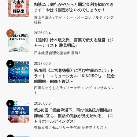
相談15：銀行がやたらと固定金利を勧めてき
ます！やはり固定がよいのでしょうか！
古山喜章氏 / アイ・シー・オーコンサルティング
社長
3
2026.08.4
【追悼】鈴木敏文氏 言葉で伝える経営（ジ
ャーナリスト 勝見明氏）
日本経営合理化協会出版局 /
4
2017.06.9
第78回《二宮尊徳翁》に再び空前のスポット
ライト！～ミュージカル「KINJIRO!」・記念
館開館・銅像も復活～
西川りゅうじん氏 / マーケティング コンサルタン
ト
5
2026.03.6
第148回「業績停滞下、再び似鳥氏が開発の
陣頭に立ち、復活の兆候が見え始める」（ニ
トリホールディングス）
有賀泰夫 / H&Lリサーチ代表 証券アナリスト