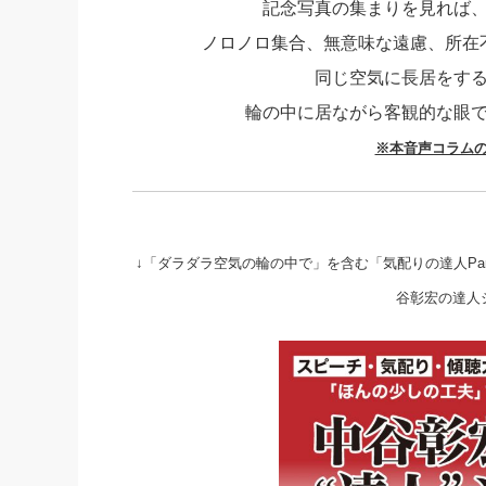
記念写真の集まりを見れば
社長の右
ノロノロ集合、無意味な遠慮、所在
酒井英之
同じ空気に長居をす
輪の中に居ながら客観的な眼
※本音声コラム
↓「ダラダラ空気の輪の中で」を含む「気配りの達人Pa
谷彰宏の達人