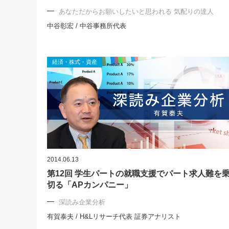
あなただからお願いしたいと思われる 気配りの達人
中谷彰宏 / 中谷事務所代表
経済・株式・資産
2014.06.13
第12回 学生パートの就職支援でパート求人難を
切る「APカンパニー」
深読み企業分析
有賀泰夫 / H&Lリサーチ代表 証券アナリスト