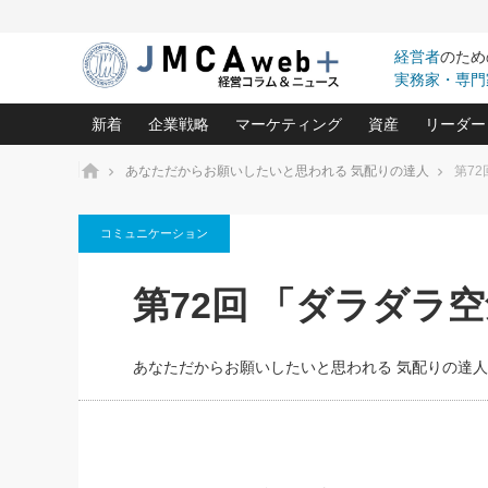
経営者
のため
実務家・専門
新着
企業戦略
マーケティング
資産
リーダー
ホーム
あなただからお願いしたいと思われる 気配りの達人
第7
中小企業の「１位づくり」戦略(96)
ネット戦略成功の秘訣 圧倒的に儲か
あなたの会社と資
オンリ
コミュニケーション
利益を最大化する「業務改善」横田尚哉氏(5)
ビジネスを一瞬で制する！一流グロ
どうなる金融業界
ビジネ
る“社長の戦略印象リスクマネジメント
(446)
強い会社を築く ビジネス・クリニック(240)
中国経済の最新動
第72回 「ダラダラ
ロングセラーの玉手箱(9)
ピョー
2026.08.7
2026.08.7
日本レーザー「人を大切にしながら利益を上げ
事業承継の前に
相談15：銀行がやたらと固定金
第153回「内需企業があっと
(3)
大復活＆快進撃！ユニバーサルスタ
きたいコト(12)
指導者た
利を勧めてきます！やはり固定
う間にグローバル成長企業に
は(5)
がよいのでしょうか！
FOOD & LIFE COMPANIES
あなただからお願いしたいと思われる 気配りの達人
武器としてのM&A入門(3)
会社と社長のため
朝礼・
最高の自分を表現する 成功イメージ戦
社長のための“儲かる通販”戦略視点(151)
深読み企業分析(1
楠木建の
酒井光雄 成功事例に学ぶ繁栄企業の
継続経営 百話百行(85)
次もあ
野田久美子 香港ビジネス成功法(10)
社長の口