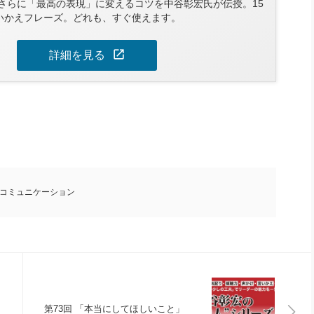
さらに「最高の表現」に変えるコツを中谷彰宏氏が伝授。15
言いかえフレーズ。どれも、すぐ使えます。
open_in_new
詳細を見る
コミュニケーション
第73回 「本当にしてほしいこと」