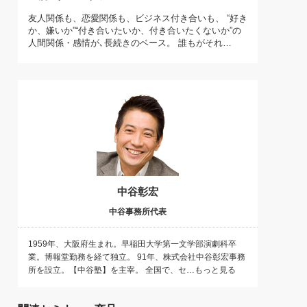
)
友人関係も、恋愛関係も、ビジネス付き合いも、 “好き
喜の『これぞ！"本物の温泉"』(157)
か、嫌いか”“付き合いたいか、付き合いたくないか”の
人間関係・感情が､長続きのベース。 誰もがそれ…
中谷彰宏
中谷事務所代表
1959年、大阪府生まれ。早稲田大学第一文学部演劇科卒
業。博報堂勤務を経て独立。 91年、株式会社中谷彰宏事務
所を設立。【中谷塾】を主宰。 全国で、セ…もっと見る