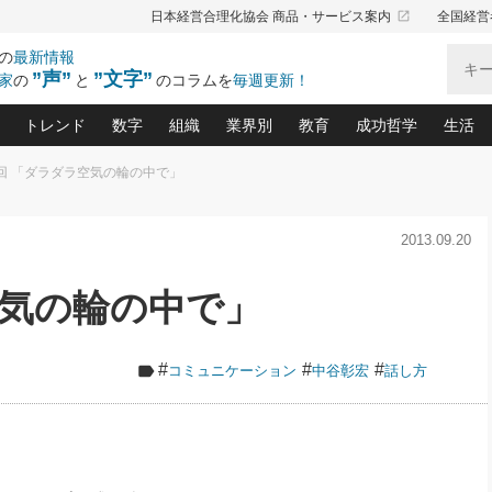
launch
日本経営合理化協会 商品・サービス案内
全国経営
の
最新情報
”声”
”文字”
家
の
と
のコラムを
毎週更新！
トレンド
数字
組織
業界別
教育
成功哲学
生活
2回 「ダラダラ空気の輪の中で」
る仕組みづくり講座(12)
産を守る一手(171)
ーワンで勝ち残る企業風土づくり(54)
《ニューヨーク発》ビジネスリーダーの先読み: 最新トレンド
オーナー社長の「お金の悩み相談室」(15)
「賃金の誤解」(135)
なぜ、トヨタ式で会社が伸びるのか？(
“出来る”管理職の条件(62)
中国哲学に学ぶ 不
おの
と戦略拠点(9)
(50)
2013.09.20
ーバル経営者は知ってい
(39)
スリーダー×次の一手「牟田太陽の社長業ネクスト」
おカネが残る決算書にするために、やっておきたいこと(
中小企業の新たな法律リスク(178)
売れる住宅を創る 100の視点(100)
あなただからお願いしたいと
令和時代の「社長の
”(9)
「社長の繁盛トレンド通信」(90)
デジ
向(204)
会社を守り抜くための緊急対策(100)
職場の生産性を下げるハラスメントの予防策(1
大久保一彦の“流行る”お店の仕組みづく
クレーム対応 実践マニュアル
先人の名句名言の教
空気の輪の中で」
トル・F・グジバチの『経営戦略の新常識』(12)
北村森の「今月のヒット商品」(109)
リーダ
2026.08.5
2
る経営」の極意
、決めておきたい、知っておきたい、やってお
強い決算書の会社はココが違う！(36)
賃金決定の定石(68)
柿内幸夫─社長のための現場改善(174
クレーム対応の新知識と新常
渡部昇一の「日本の
い
第109話 伝統的産品を21世紀
第
ジオジャパンの成功要因と
る者かくあるべし(635)
次の売れ筋をつかむ術(102)
ワイ
」
に生かし切る！
損益分岐点を下げる、Ｐ／Ｌ不況時代の新戦略(12)
顧客・社員・社会から支持される「ウェルビ
デキル社員に育てる！ 社員
経営に活かす“十八史
#
#
#
コミュニケーション
中谷彰宏
話し方
の資産管理講座(95)
会議での「社長の３分間スピーチ」ネタ帳(159)
社長のメシの種 4.0(206)
門」(23)
必読
2026.08.5
新・会計経営と実学(37)
東川鷹年の「中小企業の人育
略(77)
53)
「経営知になる考え方」(57)
眼と耳
朝礼・会議での「社長の３分間
決算書の“見える化”術(12)
業績アップにつながる！ワン
スピーチ」ネタ帳（2026年8月5
ブランド戦略(39)
日号）
なたにお願いしたいと思われる「一流の仕事術」(28)
社長の
賢い社長の「経理財務の見どころ・勘どころ・ツッコ
欧米資産家に学ぶ二世教育(1
ぐせ経営哲学(100)
ろ」(149)
米国