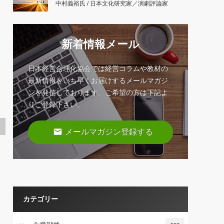
中村義裕氏 / 日本文化研究家／演劇評論家
新着情報メール
日本経営合理化協会では経営コラムや教材の
最新情報をいち早くお届けするメールマガジ
ンを発信しております。ご希望の方は下記よ
りご登録下さい。
email
メールマガジン登録する
カテゴリー