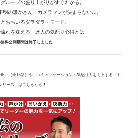
、グループの盛り上がりがすぐわかる。
社長のための“全員営業”(30
腕をつくる 人と組織を動かす(200)
銀行交渉はこうしなさい！(12)
高橋一
不明の誰かさん、カメラマンが決まらない…。
行動科学マネジメント(5)
の社長のビジョン実現道場(10)
るとおちいるダラダラ・モード。
で流れを変える、達人の気配り心得とは。
の無料公開期間は終了しました
rt5」（全16話）や、コミュニケーション・気配り力を向上する「中
シリーズ」はこちらから！