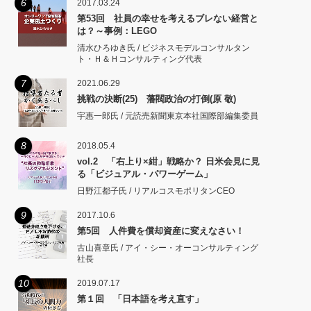
6
2017.03.24
第53回 社員の幸せを考えるブレない経営と
は？～事例：LEGO
清水ひろゆき氏 / ビジネスモデルコンサルタン
ト・Ｈ＆Ｈコンサルティング代表
7
2021.06.29
挑戦の決断(25) 藩閥政治の打倒(原 敬)
宇惠一郎氏 / 元読売新聞東京本社国際部編集委員
8
2018.05.4
vol.2 「右上り×紺」戦略か？ 日米会見に見
る「ビジュアル・パワーゲーム」
日野江都子氏 / リアルコスモポリタンCEO
9
2017.10.6
第5回 人件費を償却資産に変えなさい！
古山喜章氏 / アイ・シー・オーコンサルティング
社長
10
2019.07.17
第１回 「日本語を考え直す」