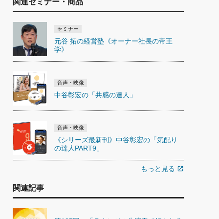
関連セミナー・商品
セミナー
元谷 拓の経営塾《オーナー社長の帝王
学》
音声・映像
中谷彰宏の「共感の達人」
音声・映像
《シリーズ最新刊》中谷彰宏の「気配り
の達人PART9」
もっと見る
open_in_new
関連記事