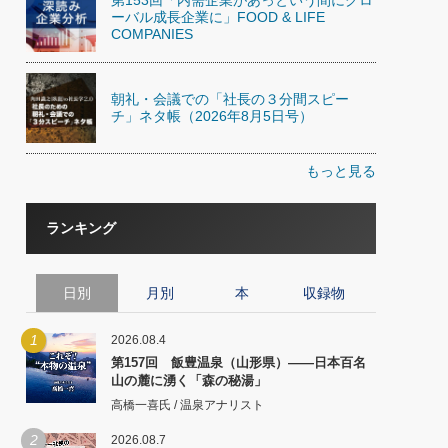
ーバル成長企業に」FOOD & LIFE
COMPANIES
朝礼・会議での「社長の３分間スピー
チ」ネタ帳（2026年8月5日号）
もっと見る
ランキング
日別
月別
本
収録物
1
2026.08.4
第157回 飯豊温泉（山形県）――日本百名
山の麓に湧く「森の秘湯」
高橋一喜氏 / 温泉アナリスト
2
2026.08.7