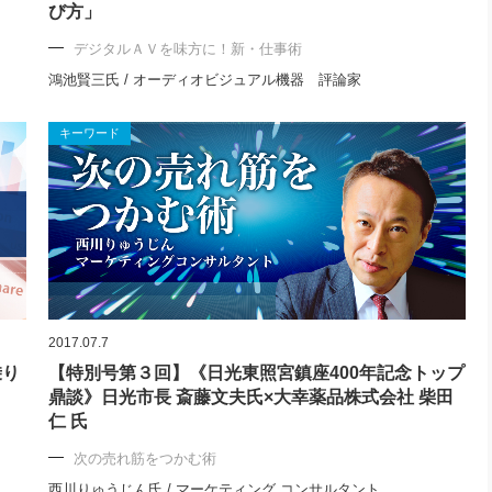
び方」
デジタルＡＶを味方に！新・仕事術
鴻池賢三氏 / オーディオビジュアル機器 評論家
キーワード
2017.07.7
乗り
【特別号第３回】《日光東照宮鎮座400年記念トップ
鼎談》日光市長 斎藤文夫氏×大幸薬品株式会社 柴田
仁 氏
次の売れ筋をつかむ術
西川りゅうじん氏 / マーケティング コンサルタント