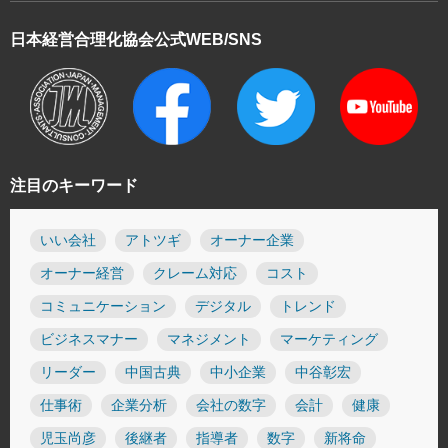
日本経営合理化協会
公式WEB/SNS
注目のキーワード
いい会社
アトツギ
オーナー企業
オーナー経営
クレーム対応
コスト
コミュニケーション
デジタル
トレンド
ビジネスマナー
マネジメント
マーケティング
リーダー
中国古典
中小企業
中谷彰宏
仕事術
企業分析
会社の数字
会計
健康
児玉尚彦
後継者
指導者
数字
新将命