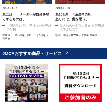
2023.04.27
2015.11.20
第二話 「リーダーが自分を弱
第106講 「論語その6」
くするものは」
怒りには、難を思う。
中国哲学に学ぶ 不況は会社守成
先人の名句名言の教え 東洋思想
の好機
に学ぶ経営学
井原隆一 / 埼玉銀行（現・りそな銀行）
杉山 厳海 / 名古屋大原学園 学園長
元専務
JMCAおすすめ商品・サービス
open_in_new