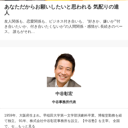
あなただからお願いしたいと思われる 気配りの達
人
友人関係も、恋愛関係も、ビジネス付き合いも、 “好きか、嫌いか”“付
き合いたいか、付き合いたくないか”の人間関係・感情が､長続きのベー
ス。 誰もがそれ…
中谷彰宏
中谷事務所代表
1959年、大阪府生まれ。早稲田大学第一文学部演劇科卒業。博報堂勤務を経
て独立。 91年、株式会社中谷彰宏事務所を設立。【中谷塾】を主宰。 全国
で、セ…もっと見る