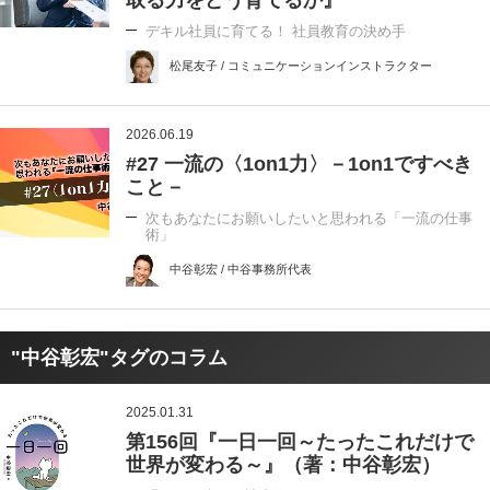
デキル社員に育てる！ 社員教育の決め手
松尾友子 / コミュニケーションインストラクター
2026.06.19
#27 一流の〈1on1力〉－1on1ですべき
こと－
次もあなたにお願いしたいと思われる「一流の仕事
術」
中谷彰宏 / 中谷事務所代表
"中谷彰宏"タグのコラム
2025.01.31
第156回『一日一回～たったこれだけで
世界が変わる～』（著：中谷彰宏）