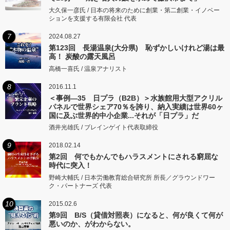
大久保一彦氏 / 日本の将来のために創業・第二創業・イノベー
ションを支援する有限会社 代表
7
2024.08.27
第123回 長湯温泉(大分県) 恥ずかしいけれど湯は最
高！ 炭酸の露天風呂
高橋一喜氏 / 温泉アナリスト
8
2016.11.1
＜事例―35 日プラ（B2B）＞水族館用大型アクリル
パネルで世界シェア70％を誇り、納入実績は世界60ヶ
国に及ぶ世界的中小企業...それが「日プラ」だ
酒井光雄氏 / ブレインゲイト代表取締役
9
2018.02.14
第2回 何でもかんでもハラスメントにされる窮屈な
時代に突入！
野崎大輔氏 / 日本労働教育総合研究所 所長／グラウンドワー
ク・パートナーズ 代表
10
2015.02.6
第9回 B/S（貸借対照表）になると、何が良くて何が
悪いのか、がわからない。