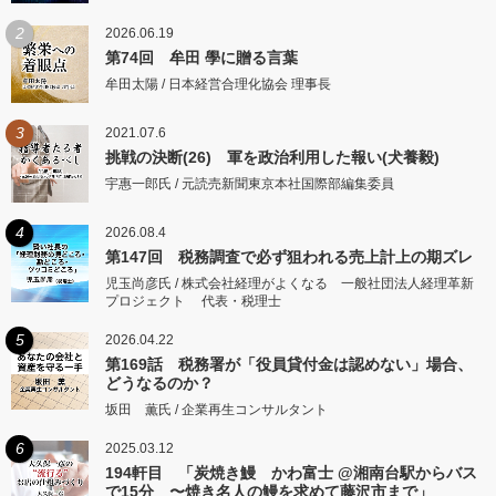
2
2026.06.19
第74回 牟田 學に贈る言葉
牟田太陽 / 日本経営合理化協会 理事長
3
2021.07.6
挑戦の決断(26) 軍を政治利用した報い(犬養毅)
宇惠一郎氏 / 元読売新聞東京本社国際部編集委員
4
2026.08.4
第147回 税務調査で必ず狙われる売上計上の期ズレ
児玉尚彦氏 / 株式会社経理がよくなる 一般社団法人経理革新
プロジェクト 代表・税理士
5
2026.04.22
第169話 税務署が「役員貸付金は認めない」場合、
どうなるのか？
坂田 薫氏 / 企業再生コンサルタント
6
2025.03.12
194軒目 「炭焼き鰻 かわ富士 @湘南台駅からバス
で15分 〜焼き名人の鰻を求めて藤沢市まで」