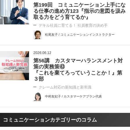
第199回 コミュニケーション上手にな
る仕事の進め方123『指示の意図を汲み
取る力をどう育てるか』
デキル社員に育てる！ 社員教育の決め手
松尾友子 / コミュニケーションインストラクター
2026.06.12
第56講 カスタマーハランスメント対
策の実務策㊸
『これを棄てろっていうことか！』第
３部
クレーム対応の新知識と新常識
中村友妃子 / カスタマーケアプラン代表
コミュニケーションカテゴリーのコラム