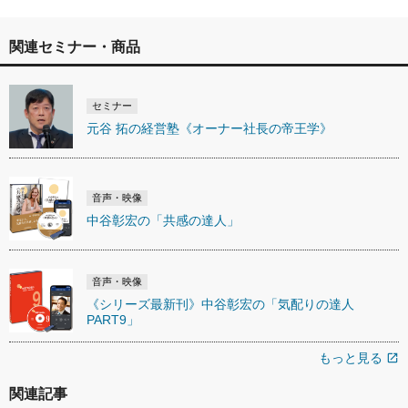
関連セミナー・商品
セミナー
元谷 拓の経営塾《オーナー社長の帝王学》
音声・映像
中谷彰宏の「共感の達人」
音声・映像
《シリーズ最新刊》中谷彰宏の「気配りの達人
PART9」
もっと見る
open_in_new
関連記事