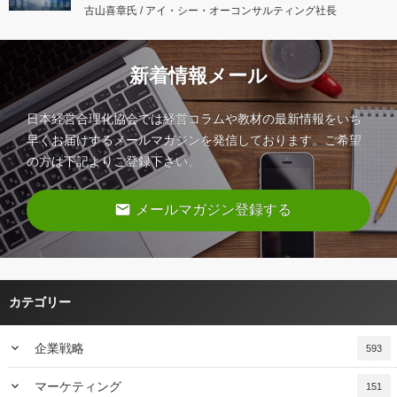
古山喜章氏 / アイ・シー・オーコンサルティング社長
新着情報メール
日本経営合理化協会では経営コラムや教材の最新情報をいち
早くお届けするメールマガジンを発信しております。ご希望
の方は下記よりご登録下さい。
email
メールマガジン登録する
カテゴリー
keyboard_arrow_down
企業戦略
593
keyboard_arrow_down
マーケティング
151