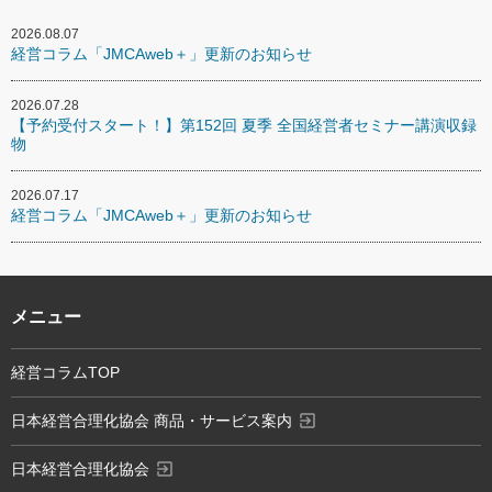
2026.08.07
経営コラム「JMCAweb＋」更新のお知らせ
2026.07.28
【予約受付スタート！】第152回 夏季 全国経営者セミナー講演収録
物
2026.07.17
経営コラム「JMCAweb＋」更新のお知らせ
メニュー
経営コラムTOP
exit_to_app
日本経営合理化協会 商品・サービス案内
exit_to_app
日本経営合理化協会