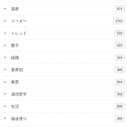
keyboard_arrow_down
資産
674
keyboard_arrow_down
リーダー
1701
keyboard_arrow_down
トレンド
516
keyboard_arrow_down
数字
407
keyboard_arrow_down
組織
414
keyboard_arrow_down
業界別
489
keyboard_arrow_down
教育
814
keyboard_arrow_down
成功哲学
318
keyboard_arrow_down
生活
809
keyboard_arrow_down
協会便り
394