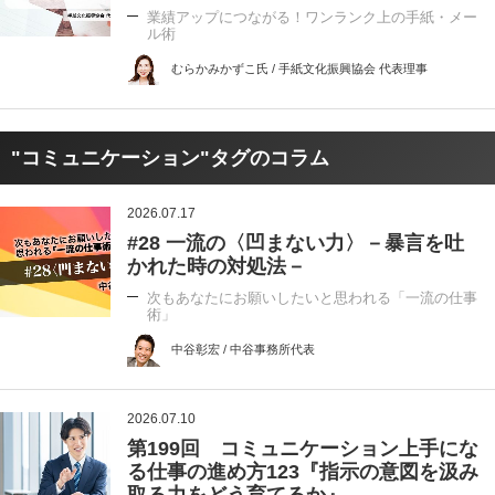
業績アップにつながる！ワンランク上の手紙・メー
ル術
むらかみかずこ氏 / 手紙文化振興協会 代表理事
"コミュニケーション"タグのコラム
2026.07.17
#28 一流の〈凹まない力〉－暴言を吐
かれた時の対処法－
次もあなたにお願いしたいと思われる「一流の仕事
術」
中谷彰宏 / 中谷事務所代表
2026.07.10
第199回 コミュニケーション上手にな
る仕事の進め方123『指示の意図を汲み
取る力をどう育てるか』