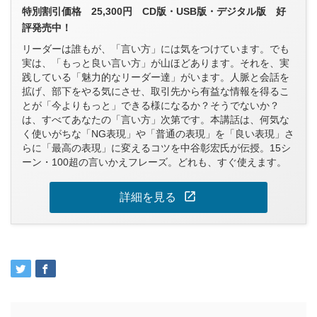
特別割引価格 25,300円 CD版・USB版・デジタル版 好
評発売中！
リーダーは誰もが、「言い方」には気をつけています。でも
実は、「もっと良い言い方」が山ほどあります。それを、実
践している「魅力的なリーダー達」がいます。人脈と会話を
拡げ、部下をやる気にさせ、取引先から有益な情報を得るこ
とが「今よりもっと」できる様になるか？そうでないか？
は、すべてあなたの「言い方」次第です。本講話は、何気な
く使いがちな「NG表現」や「普通の表現」を「良い表現」さ
らに「最高の表現」に変えるコツを中谷彰宏氏が伝授。15シ
ーン・100超の言いかえフレーズ。どれも、すぐ使えます。
open_in_new
詳細を見る