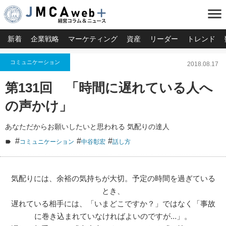
menu
新着
企業戦略
マーケティング
資産
リーダー
トレンド
コミュニケーション
2018.08.17
第131回 「時間に遅れている人へ
の声かけ」
あなただからお願いしたいと思われる 気配りの達人
#
#
#
コミュニケーション
中谷彰宏
話し方
気配りには、余裕の気持ちが大切。予定の時間を過ぎている
とき、
遅れている相手には、「いまどこですか？」ではなく「事故
に巻き込まれていなければよいのですが…」。