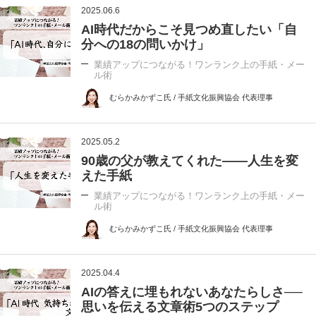
2025.06.6
AI時代だからこそ見つめ直したい「自
分への18の問いかけ」
業績アップにつながる！ワンランク上の手紙・メー
ル術
むらかみかずこ氏 / 手紙文化振興協会 代表理事
2025.05.2
90歳の父が教えてくれた――人生を変
えた手紙
業績アップにつながる！ワンランク上の手紙・メー
ル術
むらかみかずこ氏 / 手紙文化振興協会 代表理事
2025.04.4
AIの答えに埋もれないあなたらしさ──
思いを伝える文章術5つのステップ