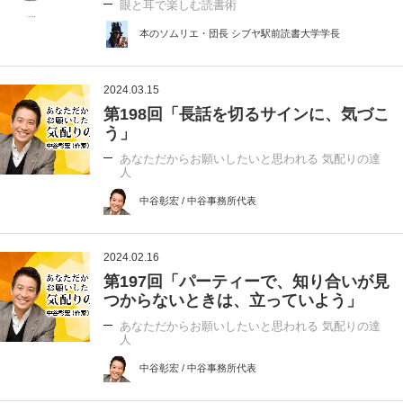
眼と耳で楽しむ読書術
本のソムリエ・団長 シブヤ駅前読書大学学長
2024.03.15
第198回「長話を切るサインに、気づこ
う」
あなただからお願いしたいと思われる 気配りの達
人
中谷彰宏 / 中谷事務所代表
2024.02.16
第197回「パーティーで、知り合いが見
つからないときは、立っていよう」
あなただからお願いしたいと思われる 気配りの達
人
中谷彰宏 / 中谷事務所代表