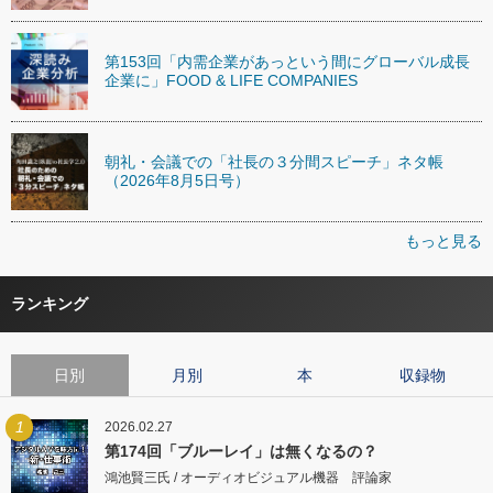
第153回「内需企業があっという間にグローバル成長
企業に」FOOD & LIFE COMPANIES
朝礼・会議での「社長の３分間スピーチ」ネタ帳
（2026年8月5日号）
もっと見る
ランキング
日別
月別
本
収録物
1
2026.02.27
第174回「ブルーレイ」は無くなるの？
鴻池賢三氏 / オーディオビジュアル機器 評論家