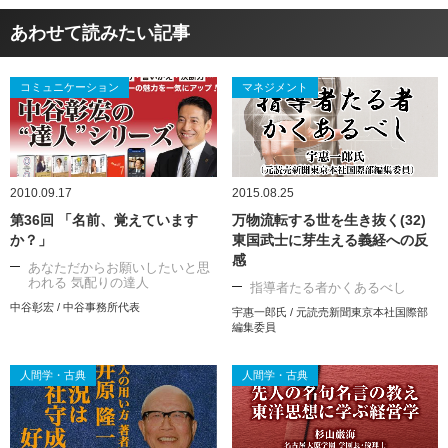
あわせて読みたい記事
コミュニケーション
マネジメント
2010.09.17
2015.08.25
第36回 「名前、覚えています
万物流転する世を生き抜く(32)
か？」
東国武士に芽生える義経への反
感
あなただからお願いしたいと思
われる 気配りの達人
指導者たる者かくあるべし
中谷彰宏 / 中谷事務所代表
宇惠一郎氏 / 元読売新聞東京本社国際部
編集委員
人間学・古典
人間学・古典