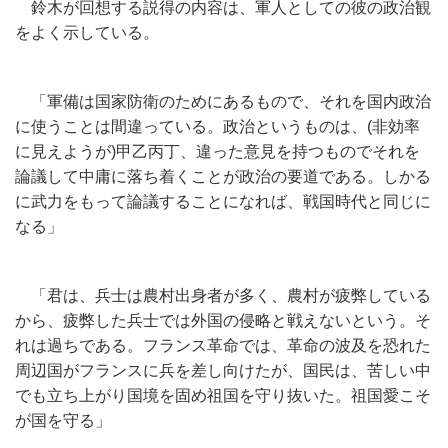
鈴木が回想する説得の内容は、軍人としての彼の政治観
をよく示している。
「軍備は国家防衛のためにあるもので、それを国内政治
に使うことは間違っている。政治というものは、(非効率
に見えようが)甲乙丙丁、違った意見を持つものでそれを
論議して中庸に落ち着くことが政治の要道である。しかる
に武力をもって論議することになれば、戦国時代と同じに
なる」
「君は、兵士は農村出身者が多く、農村が疲弊している
から、疲弊した兵士では外国の侵略と戦えないという。そ
れは過ちである。フランス革命では、革命の波及を恐れた
周辺国がフランスに兵を差し向けたが、国民は、苦しい中
でも立ち上がり国境を固め祖国を守り抜いた。祖国愛こそ
が国を守る」