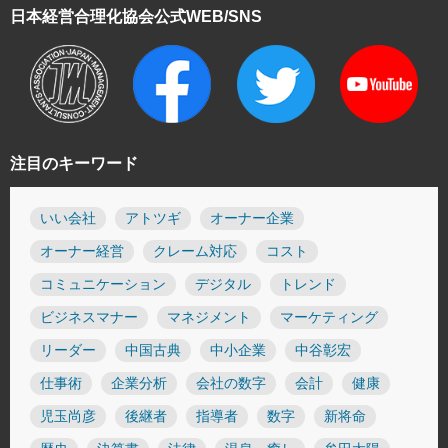
日本経営合理化協会
公式WEB/SNS
注目のキーワード
いい会社
アトツギ
オーナー企業
オーナー経営
クレーム対応
コスト
コミュニケーション
デジタル
トレンド
ビジネスマナー
マネジメント
マーケティング
リーダー
中国古典
中小企業
中谷彰宏
仕事術
企業分析
会社の数字
会計
健康
児玉尚彦
後継者
指導者
数字
新将命