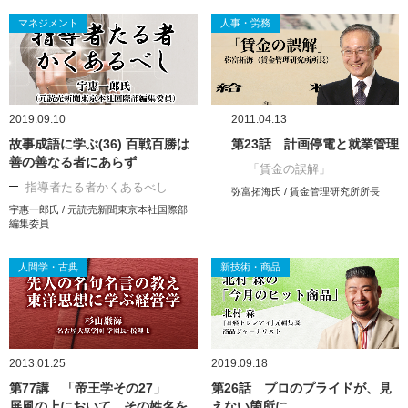
マネジメント
人事・労務
2019.09.10
2011.04.13
故事成語に学ぶ(36) 百戦百勝は
第23話 計画停電と就業管理
善の善なる者にあらず
「賃金の誤解」
指導者たる者かくあるべし
弥富拓海氏 / 賃金管理研究所所長
宇惠一郎氏 / 元読売新聞東京本社国際部
編集委員
人間学・古典
新技術・商品
2013.01.25
2019.09.18
第77講 「帝王学その27」
第26話 プロのプライドが、見
屏風の上において、その姓名を
えない箇所に