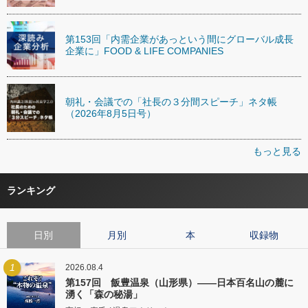
第153回「内需企業があっという間にグローバル成長
企業に」FOOD & LIFE COMPANIES
朝礼・会議での「社長の３分間スピーチ」ネタ帳
（2026年8月5日号）
もっと見る
ランキング
日別
月別
本
収録物
1
2026.08.4
第157回 飯豊温泉（山形県）――日本百名山の麓に
湧く「森の秘湯」