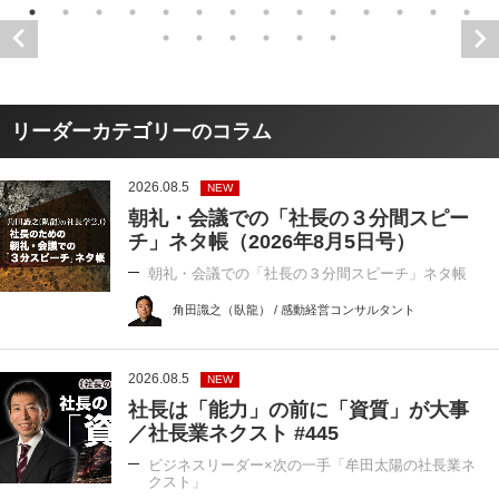
リーダーカテゴリーのコラム
2026.08.5
NEW
朝礼・会議での「社長の３分間スピー
チ」ネタ帳（2026年8月5日号）
朝礼・会議での「社長の３分間スピーチ」ネタ帳
角田識之（臥龍） / 感動経営コンサルタント
2026.08.5
NEW
社長は「能力」の前に「資質」が大事
／社長業ネクスト #445
ビジネスリーダー×次の一手「牟田太陽の社長業ネ
クスト」