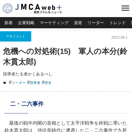
menu
新着
企業戦略
マーケティング
資産
リーダー
トレンド
マネジメント
2023.08.1
危機への対処術(15) 軍人の本分(鈴
木貫太郎)
指導者たる者かくあるべし
#
#
#
リーダー
指導者
歴史
二・二六事件
最後の戦中内閣の首相として太平洋戦争を終戦に導いた
鈴木貫太郎は、侍従長時代に遭遇した二・二六事件で九死