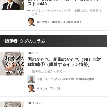
スト #443
ビジネスリーダー×次の一手「牟田太陽の社長業ネ
クスト」
牟田太陽 / 日本経営合理化協会 理事長
"指導者"タグのコラム
2026.05.12
国のかたち、組織のかたち（96）非対
称戦略①（膠着するイラン情勢）
指導者たる者かくあるべし
宇惠一郎氏 / 元読売新聞東京本社国際部編集委員
設定しないでください
2026.04.28