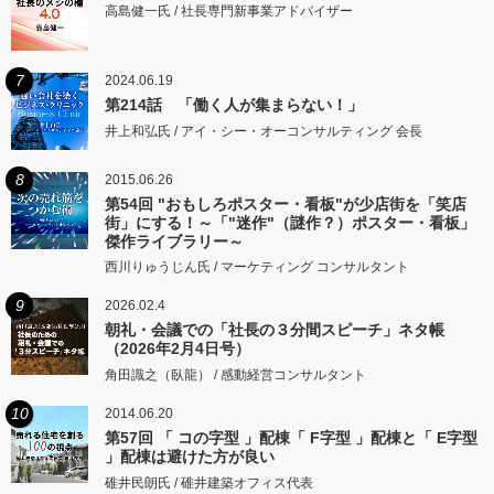
高島健一氏 / 社長専門新事業アドバイザー
7
2024.06.19
第214話 「働く人が集まらない！」
井上和弘氏 / アイ・シー・オーコンサルティング 会長
8
2015.06.26
第54回 "おもしろポスター・看板"が少店街を「笑店
街」にする！～「"迷作"（謎作？）ポスター・看板」
傑作ライブラリー～
西川りゅうじん氏 / マーケティング コンサルタント
9
2026.02.4
朝礼・会議での「社長の３分間スピーチ」ネタ帳
（2026年2月4日号）
角田識之（臥龍） / 感動経営コンサルタント
10
2014.06.20
第57回 「 コの字型 」配棟「 F字型 」配棟と「 E字型
」配棟は避けた方が良い
碓井民朗氏 / 碓井建築オフィス代表