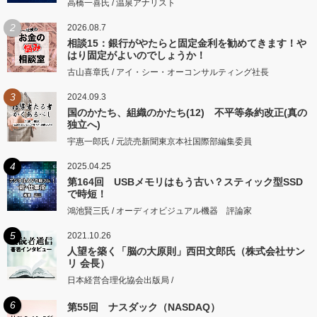
高橋一喜氏 / 温泉アナリスト
2
2026.08.7
相談15：銀行がやたらと固定金利を勧めてきます！や
はり固定がよいのでしょうか！
古山喜章氏 / アイ・シー・オーコンサルティング社長
3
2024.09.3
国のかたち、組織のかたち(12) 不平等条約改正(真の
独立へ)
宇惠一郎氏 / 元読売新聞東京本社国際部編集委員
4
2025.04.25
第164回 USBメモリはもう古い？スティック型SSD
で時短！
鴻池賢三氏 / オーディオビジュアル機器 評論家
5
2021.10.26
人望を築く「脳の大原則」西田文郎氏（株式会社サン
リ 会長）
日本経営合理化協会出版局 /
6
第55回 ナスダック（NASDAQ）