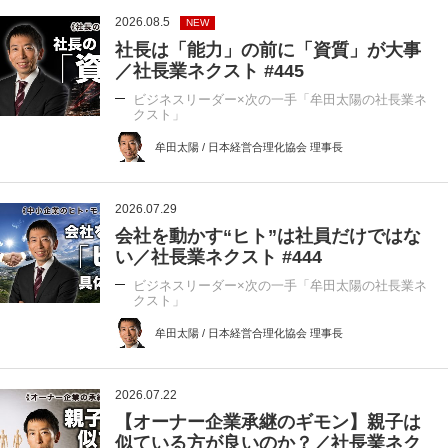
2026.08.5
NEW
社長は「能力」の前に「資質」が大事
／社長業ネクスト #445
ビジネスリーダー×次の一手「牟田太陽の社長業ネ
クスト」
牟田太陽 / 日本経営合理化協会 理事長
2026.07.29
会社を動かす“ヒト”は社員だけではな
い／社長業ネクスト #444
ビジネスリーダー×次の一手「牟田太陽の社長業ネ
クスト」
牟田太陽 / 日本経営合理化協会 理事長
2026.07.22
【オーナー企業承継のギモン】親子は
似ている方が良いのか？／社長業ネク