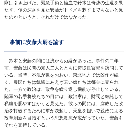
隊は引き上げた。緊急手術と輸血で鈴木は奇跡の生還を果
たす。傷の深さを見た安藤がトドメを刺すまでもないと見
たのかというと、それだけではなかった。
事前に安藤大尉を諭す
鈴木と安藤の間には浅からぬ縁があった。事件の二年
前、安藤は民間の知人二人とともに侍従長官邸を訪問して
いる。当時、不況が世をおおい、東北地方では凶作が続
く。農民たちは飢餓にあえぎ若い娘たちは都会に売られ
た。一方で政治は、政争を繰り返し機能が停止している。
陸軍の若手将校たちの目には、政治家は、財閥と結託して
私腹を肥やすばかりと見えた。彼らの間には、腐敗した政
治を打破するために軍が決起し、天皇を担いで親政による
改革刷新を目指すという思想潮流が広がっていた。安藤も
それを支持している。