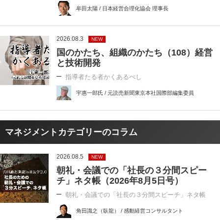
牟田太陽 / 日本経営合理化協会 理事長
2026.08.3
NEW
国のかたち、組織のかたち（108）経営
と技術開発
指導者たる者かくあるべし
宇惠一郎氏 / 元読売新聞東京本社国際部編集委員
マネジメントカテゴリーのコラム
2026.08.5
NEW
朝礼・会議での「社長の３分間スピー
チ」ネタ帳（2026年8月5日号）
朝礼・会議での「社長の３分間スピーチ」ネタ帳
角田識之（臥龍） / 感動経営コンサルタント