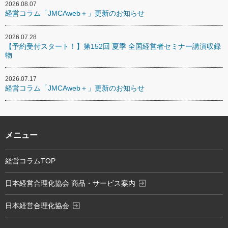
2026.08.07
経営コラム「JMCAweb＋」更新のお知らせ
2026.07.28
【予約受付スタート！】第152回 夏季 全国経営者セミナー講演収録
物
2026.07.17
経営コラム「JMCAweb＋」更新のお知らせ
メニュー
経営コラムTOP
exit_to_app
日本経営合理化協会 商品・サービス案内
exit_to_app
日本経営合理化協会