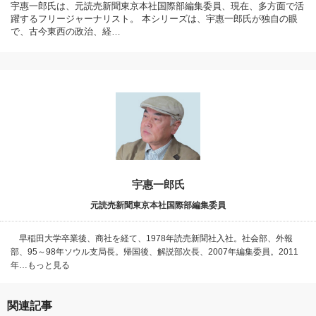
宇惠一郎氏は、元読売新聞東京本社国際部編集委員、現在、多方面で活
躍するフリージャーナリスト。 本シリーズは、宇惠一郎氏が独自の眼
で、古今東西の政治、経…
宇惠一郎氏
元読売新聞東京本社国際部編集委員
早稲田大学卒業後、商社を経て、1978年読売新聞社入社。社会部、外報
部、95～98年ソウル支局長。帰国後、解説部次長、2007年編集委員。2011
年…もっと見る
関連記事