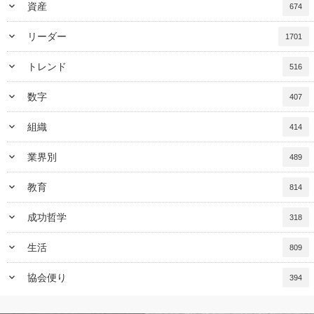
keyboard_arrow_down
資産
674
keyboard_arrow_down
リーダー
1701
keyboard_arrow_down
トレンド
516
keyboard_arrow_down
数字
407
keyboard_arrow_down
組織
414
keyboard_arrow_down
業界別
489
keyboard_arrow_down
教育
814
keyboard_arrow_down
成功哲学
318
keyboard_arrow_down
生活
809
keyboard_arrow_down
協会便り
394