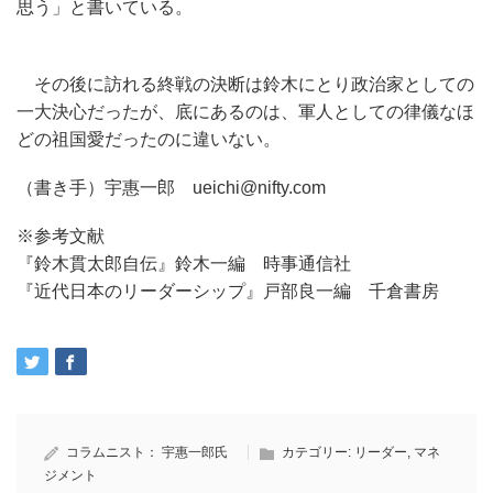
思う」と書いている。
その後に訪れる終戦の決断は鈴木にとり政治家としての
一大決心だったが、底にあるのは、軍人としての律儀なほ
どの祖国愛だったのに違いない。
（書き手）宇惠一郎 ueichi@nifty.com
※参考文献
『鈴木貫太郎自伝』鈴木一編 時事通信社
『近代日本のリーダーシップ』戸部良一編 千倉書房
コラムニスト：
宇惠一郎氏
カテゴリー:
リーダー
,
マネ
ジメント