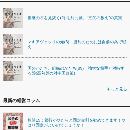
後継の才を見抜く(2) 毛利元就、”三矢の教え”の真実
マキアヴェッリの知(3) 勝利のためには自前の兵で戦
え
国のかたち、組織のかたち(89) 強大な相手と対峙す
る⑮(高句麗の対中国政策)
もっと見る
最新の経営コラム
相談15：銀行がやたらと固定金利を勧めてきます！や
はり固定がよいのでしょうか！