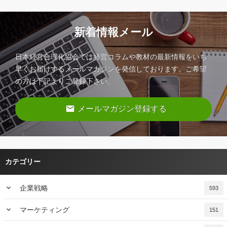
新着情報メール
日本経営合理化協会では経営コラムや教材の最新情報をいち
早くお届けするメールマガジンを発信しております。ご希望
の方は下記よりご登録下さい。
email
メールマガジン登録する
カテゴリー
keyboard_arrow_down
企業戦略
593
keyboard_arrow_down
マーケティング
151