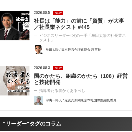
2026.08.5
NEW
社長は「能力」の前に「資質」が大事
／社長業ネクスト #445
ビジネスリーダー×次の一手「牟田太陽の社長業ネ
クスト」
牟田太陽 / 日本経営合理化協会 理事長
2026.08.3
NEW
国のかたち、組織のかたち（108）経営
と技術開発
指導者たる者かくあるべし
宇惠一郎氏 / 元読売新聞東京本社国際部編集委員
"リーダー"タグのコラム