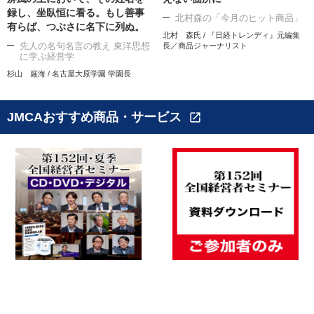
録し、坐臥恒に看る。もし善事
北村森の「今月のヒット商品」
有らば、つぶさに名下に列ぬ。
北村 森氏 / 『日経トレンディ』元編集
先人の名句名言の教え 東洋思想
長／商品ジャーナリスト
に学ぶ経営学
杉山 厳海 / 名古屋大原学園 学園長
JMCAおすすめ商品・サービス
open_in_new