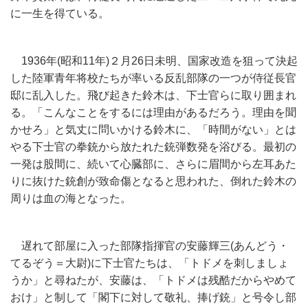
に一生を得ている。
1936年(昭和11年)２月26日未明、国家改造を狙って決起
した陸軍青年将校たちが率いる反乱部隊の一つが侍従長官
邸に乱入した。飛び起きた鈴木は、下士官らに取り囲まれ
る。「こんなことをするには理由があるだろう。理由を聞
かせろ」と気丈に問いかける鈴木に、「時間がない」とは
やる下士官の拳銃から放たれた銃弾数発を浴びる。最初の
一発は股間に、続いて心臓部に、さらに眉間から左耳あた
りに抜けた銃創が致命傷となると思われた、倒れた鈴木の
周りは血の海となった。
遅れて部屋に入った部隊指揮官の安藤輝三(あんどう・
てるぞう＝大尉)に下士官たちは、「トドメを刺しましょ
うか」と尋ねたが、安藤は、「トドメは残酷だからやめて
おけ」と制して「閣下に対して敬礼、捧げ銃」と号令し部