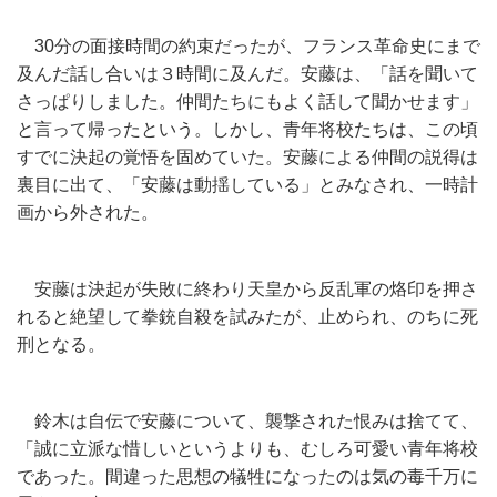
30分の面接時間の約束だったが、フランス革命史にまで
及んだ話し合いは３時間に及んだ。安藤は、「話を聞いて
さっぱりしました。仲間たちにもよく話して聞かせます」
と言って帰ったという。しかし、青年将校たちは、この頃
すでに決起の覚悟を固めていた。安藤による仲間の説得は
裏目に出て、「安藤は動揺している」とみなされ、一時計
画から外された。
安藤は決起が失敗に終わり天皇から反乱軍の烙印を押さ
れると絶望して拳銃自殺を試みたが、止められ、のちに死
刑となる。
鈴木は自伝で安藤について、襲撃された恨みは捨てて、
「誠に立派な惜しいというよりも、むしろ可愛い青年将校
であった。間違った思想の犠牲になったのは気の毒千万に