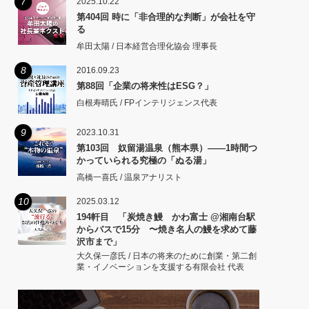
7
2025.10.22
第404回 時に「非合理的な判断」が会社を守
る
牟田太陽 / 日本経営合理化協会 理事長
8
2016.09.23
第88回「企業の将来性はESG？」
白根寿晴氏 / FPインテリジェンス代表
9
2023.10.31
第103回 奴留湯温泉（熊本県）――1時間つ
かっていられる究極の「ぬる湯」
高橋一喜氏 / 温泉アナリスト
10
2025.03.12
194軒目 「炭焼き鰻 かわ富士 @湘南台駅
からバスで15分 〜焼き名人の鰻を求めて藤
沢市まで」
大久保一彦氏 / 日本の将来のために創業・第二創
業・イノベーションを支援する有限会社 代表