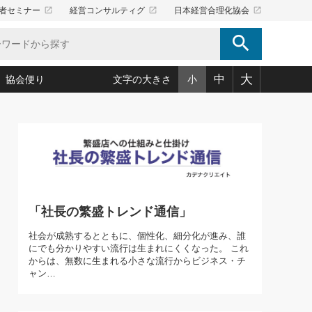
launch
launch
launch
者セミナー
経営コンサルティグ
日本経営合理化協会
search
大
中
協会便り
文字の大きさ
小
5)
況は会社守成の好機(38)
ころ心平の ──社長のための「か・ら・だマネジメント」
「愛読者通信」著者インタビュー(44)
34)
思われる 気配りの達人(127)
人間力の磨き方」(86)
ビジネス見聞録 経営ニュース(100)
タルＡＶを味方に！新・仕事術(180)
0)
り(210)
(92)
え 東洋思想に学ぶ経営学(132)
作間信司の経営無形庵(けいえいむぎょうあん)(166)
ー脳の鍛え方(32)
もっとみる
026.08.5
)
識(57)
指導者たち」(32)
経営セミナー情報局(1)
「社長の繁盛トレンド通信」
86回 「言葉狩り」
ンを楽しむ基礎レッスン(12)
ーイング経営入
教育の決め手(203)
略”(30)
繁栄への着眼点 牟田太陽(76)
社会が成熟するとともに、個性化、細分化が進み、誰
！社長が読むべき今月の4冊(88)
にでも分かりやすい流行は生まれにくくなった。 これ
て」(38)
講話を聞いて学ぼう 実学・耳学・磨く「ミミガク」のすすめ
からは、無数に生まれる小さな流行からビジネス・チ
で楽しむ読書術(162)
(7)
ャン…
ランク上の手紙・メール術(100)
「氣」(30)
ミどこ
00)
スポーツ・ビジネスに学ぶ心理学(98)