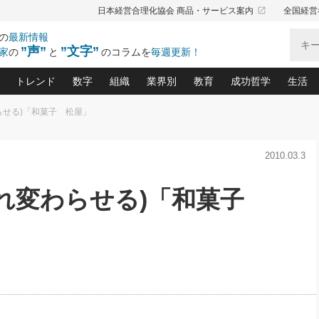
launch
日本経営合理化協会 商品・サービス案内
全国経営
の
最新情報
”声”
”文字”
家
の
と
のコラムを
毎週更新！
トレンド
数字
組織
業界別
教育
成功哲学
生活
らせる)「和菓子 松屋」
る仕組みづくり講座(12)
産を守る一手(171)
ーワンで勝ち残る企業風土づくり(54)
《ニューヨーク発》ビジネスリーダーの先読み: 最新トレンド
オーナー社長の「お金の悩み相談室」(15)
「賃金の誤解」(135)
なぜ、トヨタ式で会社が伸びるのか？(
“出来る”管理職の条件(62)
中国哲学に学ぶ 不
おの
と戦略拠点(9)
(50)
2010.03.3
ーバル経営者は知ってい
(39)
スリーダー×次の一手「牟田太陽の社長業ネクスト」
おカネが残る決算書にするために、やっておきたいこと(
中小企業の新たな法律リスク(178)
売れる住宅を創る 100の視点(100)
あなただからお願いしたいと
令和時代の「社長の
”(9)
「社長の繁盛トレンド通信」(90)
デジ
向(204)
会社を守り抜くための緊急対策(100)
職場の生産性を下げるハラスメントの予防策(1
大久保一彦の“流行る”お店の仕組みづく
クレーム対応 実践マニュアル
先人の名句名言の教
まれ変わらせる)「和菓子
トル・F・グジバチの『経営戦略の新常識』(12)
北村森の「今月のヒット商品」(109)
リーダ
2026.08.5
2
る経営」の極意
、決めておきたい、知っておきたい、やってお
強い決算書の会社はココが違う！(36)
賃金決定の定石(68)
柿内幸夫─社長のための現場改善(174
クレーム対応の新知識と新常
渡部昇一の「日本の
い
第109話 伝統的産品を21世紀
第
ジオジャパンの成功要因と
る者かくあるべし(635)
次の売れ筋をつかむ術(102)
ワイ
」
に生かし切る！
損益分岐点を下げる、Ｐ／Ｌ不況時代の新戦略(12)
顧客・社員・社会から支持される「ウェルビ
デキル社員に育てる！ 社員
経営に活かす“十八史
の資産管理講座(95)
会議での「社長の３分間スピーチ」ネタ帳(159)
社長のメシの種 4.0(206)
門」(23)
必読
2026.08.5
新・会計経営と実学(37)
東川鷹年の「中小企業の人育
略(77)
53)
「経営知になる考え方」(57)
眼と耳
朝礼・会議での「社長の３分間
決算書の“見える化”術(12)
業績アップにつながる！ワン
スピーチ」ネタ帳（2026年8月5
ブランド戦略(39)
日号）
なたにお願いしたいと思われる「一流の仕事術」(28)
社長の
賢い社長の「経理財務の見どころ・勘どころ・ツッコ
欧米資産家に学ぶ二世教育(1
ぐせ経営哲学(100)
ろ」(149)
米国