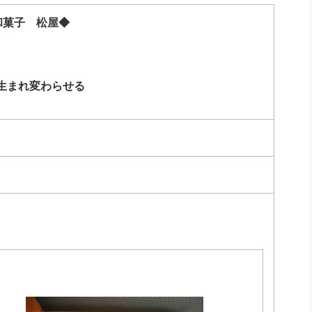
社長のための“全員営業”(30
腕をつくる 人と組織を動かす(200)
銀行交渉はこうしなさい！(12)
高橋一
和菓子 松屋◆
行動科学マネジメント(5)
の社長のビジョン実現道場(10)
生まれ変わらせる