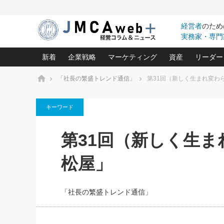
経営者
のため
実務家・専門
新着
企業戦略
マーケティング
資産
リーダー
ホーム
「社長の繁盛トレンド通信」
第31回（新しく生まれ変わ
中小企業の「１位づくり」戦略(96)
ネット戦略成功の秘訣 圧倒的に儲か
あなたの会社と資
オンリ
キーワード
利益を最大化する「業務改善」横田尚哉氏(5)
ビジネスを一瞬で制する！一流グロ
どうなる金融業界
ビジネ
る“社長の戦略印象リスクマネジメント
(446)
強い会社を築く ビジネス・クリニック(240)
中国経済の最新動
第31回（新しく生
ロングセラーの玉手箱(9)
ピョー
2026.08.7
2026.08.7
日本レーザー「人を大切にしながら利益を上げ
事業承継の前に
相談15：銀行がやたらと固定金
第153回「内需企業があっと
(3)
大復活＆快進撃！ユニバーサルスタ
きたいコト(12)
指導者た
松屋」
利を勧めてきます！やはり固定
う間にグローバル成長企業に
は(5)
がよいのでしょうか！
FOOD & LIFE COMPANIES
武器としてのM&A入門(3)
会社と社長のため
朝礼・
最高の自分を表現する 成功イメージ戦
社長のための“儲かる通販”戦略視点(151)
深読み企業分析(1
楠木建の
「社長の繁盛トレンド通信」
酒井光雄 成功事例に学ぶ繁栄企業の
継続経営 百話百行(85)
次もあ
野田久美子 香港ビジネス成功法(10)
社長の口