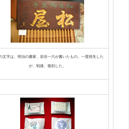
の文字は、明治の書家、岩谷一六が書いたもの。一度焼失した
が、戦後、復刻した。