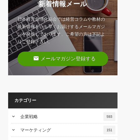
新着情報メール
日本経営合理化協会では経営コラムや教材の
最新情報をいち早くお届けするメールマガジ
ンを発信しております。ご希望の方は下記よ
りご登録下さい。
email
メールマガジン登録する
カテゴリー
keyboard_arrow_down
企業戦略
593
keyboard_arrow_down
マーケティング
151