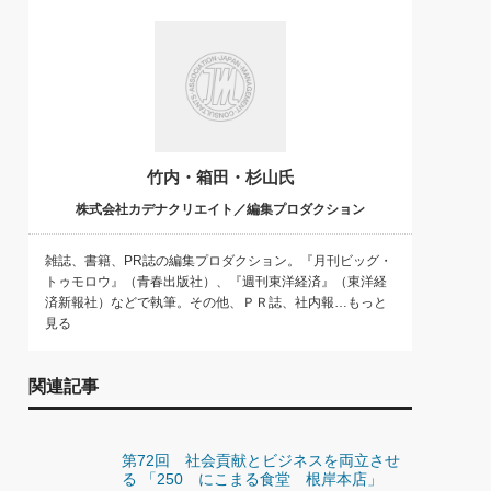
)
喜の『これぞ！"本物の温泉"』(157)
竹内・箱田・杉山氏
株式会社カデナクリエイト／編集プロダクション
雑誌、書籍、PR誌の編集プロダクション。『月刊ビッグ・
トゥモロウ』（青春出版社）、『週刊東洋経済』（東洋経
済新報社）などで執筆。その他、ＰＲ誌、社内報…もっと
見る
関連記事
第72回 社会貢献とビジネスを両立させ
る 「250 にこまる食堂 根岸本店」