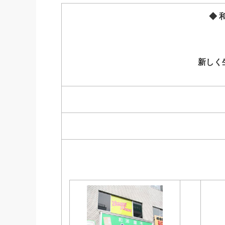
社長の右
◆ 
酒井英之
新しく