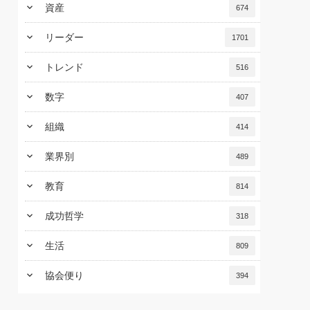
keyboard_arrow_down
資産
674
keyboard_arrow_down
リーダー
1701
keyboard_arrow_down
トレンド
516
keyboard_arrow_down
数字
407
keyboard_arrow_down
組織
414
keyboard_arrow_down
業界別
489
keyboard_arrow_down
教育
814
keyboard_arrow_down
成功哲学
318
keyboard_arrow_down
生活
809
keyboard_arrow_down
協会便り
394