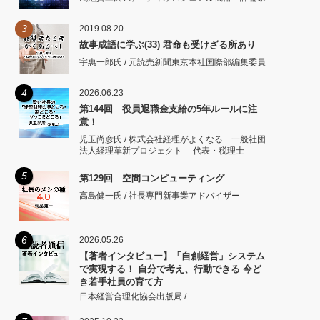
3
2019.08.20
故事成語に学ぶ(33) 君命も受けざる所あり
宇惠一郎氏 / 元読売新聞東京本社国際部編集委員
4
2026.06.23
第144回 役員退職金支給の5年ルールに注
意！
児玉尚彦氏 / 株式会社経理がよくなる 一般社団
法人経理革新プロジェクト 代表・税理士
5
第129回 空間コンピューティング
高島健一氏 / 社長専門新事業アドバイザー
6
2026.05.26
【著者インタビュー】「自創経営」システム
で実現する！ 自分で考え、行動できる 今ど
き若手社員の育て方
日本経営合理化協会出版局 /