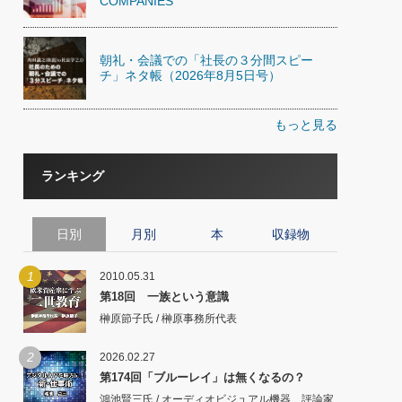
COMPANIES
朝礼・会議での「社長の３分間スピー
チ」ネタ帳（2026年8月5日号）
もっと見る
ランキング
日別
月別
本
収録物
1
2010.05.31
第18回 一族という意識
榊原節子氏 / 榊原事務所代表
2
2026.02.27
第174回「ブルーレイ」は無くなるの？
鴻池賢三氏 / オーディオビジュアル機器 評論家