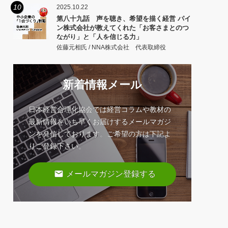
10
2025.10.22
第八十九話 声を聴き、希望を描く経営 パイ
ン株式会社が教えてくれた「お客さまとのつ
ながり」と「人を信じる力」
佐藤元相氏 / NNA株式会社 代表取締役
新着情報メール
日本経営合理化協会では経営コラムや教材の
最新情報をいち早くお届けするメールマガジ
ンを発信しております。ご希望の方は下記よ
りご登録下さい。
email
メールマガジン登録する