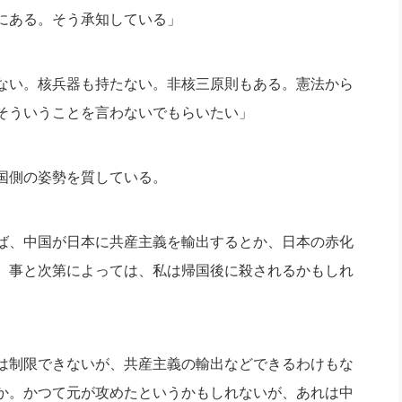
にある。
そう承知している」
ない。
核兵器も持たない。非核三原則もある。
憲法から
そういうことを言わないでもらいたい」
国側の姿勢を質している。
ば、
中国が日本に共産主義を輸出するとか、
日本の赤化
。
事と次第によっては、私は帰国後に殺されるかもしれ
は制限できないが、
共産主義の輸出などできるわけもな
か。
かつて元が攻めたというかもしれないが、
あれは中