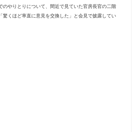
社長のための“全員営業”(30
でのやりとりについて、
間近で見ていた官房長官の二階
腕をつくる 人と組織を動かす(200)
銀行交渉はこうしなさい！(12)
高橋一
行動科学マネジメント(5)
「
驚くほど率直に意見を交換した」と会見で披露してい
の社長のビジョン実現道場(10)