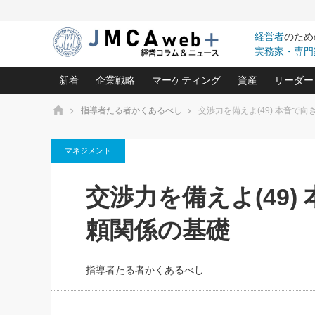
経営者
のため
実務家・専門
新着
企業戦略
マーケティング
資産
リーダー
ホーム
指導者たる者かくあるべし
交渉力を備えよ(49) 本音で
中小企業の「１位づくり」戦略(96)
ネット戦略成功の秘訣 圧倒的に儲か
あなたの会社と資
オンリ
マネジメント
利益を最大化する「業務改善」横田尚哉氏(5)
ビジネスを一瞬で制する！一流グロ
どうなる金融業界
ビジネ
る“社長の戦略印象リスクマネジメント
(446)
強い会社を築く ビジネス・クリニック(240)
中国経済の最新動
交渉力を備えよ(49
ロングセラーの玉手箱(9)
ピョー
2026.08.7
2026.08.7
日本レーザー「人を大切にしながら利益を上げ
事業承継の前に
相談15：銀行がやたらと固定金
第153回「内需企業があっと
(3)
大復活＆快進撃！ユニバーサルスタ
きたいコト(12)
指導者た
頼関係の基礎
利を勧めてきます！やはり固定
う間にグローバル成長企業に
は(5)
がよいのでしょうか！
FOOD & LIFE COMPANIES
武器としてのM&A入門(3)
会社と社長のため
朝礼・
最高の自分を表現する 成功イメージ戦
社長のための“儲かる通販”戦略視点(151)
深読み企業分析(1
楠木建の
指導者たる者かくあるべし
酒井光雄 成功事例に学ぶ繁栄企業の
継続経営 百話百行(85)
次もあ
野田久美子 香港ビジネス成功法(10)
社長の口