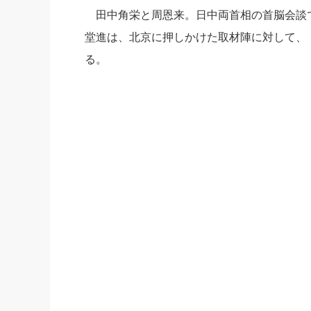
田中角栄と周恩来。日中両首相の首脳会談
社長の右
堂進は、
北京に押しかけた取材陣に対して、
酒井英之
る。