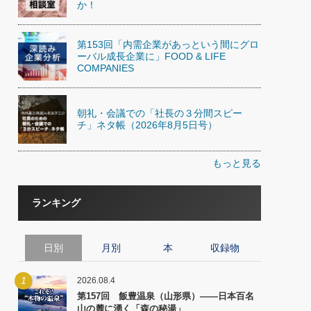
か！
第153回「内需企業があっという間にグロ
ーバル成長企業に」FOOD & LIFE
COMPANIES
朝礼・会議での「社長の３分間スピー
チ」ネタ帳（2026年8月5日号）
もっと見る
ランキング
日別
月別
本
収録物
1
2026.08.4
第157回 飯豊温泉（山形県）――日本百名
山の麓に湧く「森の秘湯」