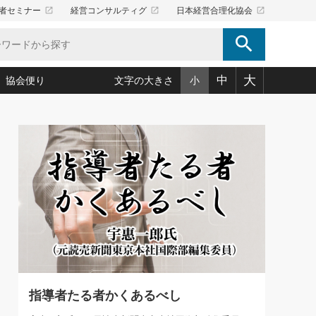
launch
launch
launch
者セミナー
経営コンサルティグ
日本経営合理化協会
search
大
中
協会便り
文字の大きさ
小
5)
況は会社守成の好機(38)
ころ心平の ──社長のための「か・ら・だマネジメント」
「愛読者通信」著者インタビュー(44)
34)
思われる 気配りの達人(127)
人間力の磨き方」(86)
ビジネス見聞録 経営ニュース(100)
タルＡＶを味方に！新・仕事術(180)
0)
り(210)
(92)
え 東洋思想に学ぶ経営学(132)
作間信司の経営無形庵(けいえいむぎょうあん)(166)
ー脳の鍛え方(32)
もっとみる
026.08.5
)
識(57)
指導者たち」(32)
経営セミナー情報局(1)
86回 「言葉狩り」
ンを楽しむ基礎レッスン(12)
ーイング経営入
教育の決め手(203)
略”(30)
繁栄への着眼点 牟田太陽(76)
！社長が読むべき今月の4冊(88)
て」(38)
講話を聞いて学ぼう 実学・耳学・磨く「ミミガク」のすすめ
で楽しむ読書術(162)
(7)
ランク上の手紙・メール術(100)
「氣」(30)
指導者たる者かくあるべし
ミどこ
00)
スポーツ・ビジネスに学ぶ心理学(98)