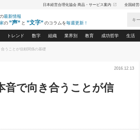
launch
日本経営合理化協会 商品・サービス案内
全国経営
の
最新情報
”声”
”文字”
家
の
と
のコラムを
毎週更新！
トレンド
数字
組織
業界別
教育
成功哲学
生活
向き合うことが信頼関係の基礎
る仕組みづくり講座(12)
産を守る一手(171)
ーワンで勝ち残る企業風土づくり(54)
《ニューヨーク発》ビジネスリーダーの先読み: 最新トレンド
オーナー社長の「お金の悩み相談室」(15)
「賃金の誤解」(135)
なぜ、トヨタ式で会社が伸びるのか？(
“出来る”管理職の条件(62)
中国哲学に学ぶ 不
おの
と戦略拠点(9)
(50)
2016.12.13
ーバル経営者は知ってい
(39)
スリーダー×次の一手「牟田太陽の社長業ネクスト」
おカネが残る決算書にするために、やっておきたいこと(
中小企業の新たな法律リスク(178)
売れる住宅を創る 100の視点(100)
あなただからお願いしたいと
令和時代の「社長の
”(9)
「社長の繁盛トレンド通信」(90)
デジ
向(204)
会社を守り抜くための緊急対策(100)
職場の生産性を下げるハラスメントの予防策(1
大久保一彦の“流行る”お店の仕組みづく
クレーム対応 実践マニュアル
先人の名句名言の教
) 本音で向き合うことが信
トル・F・グジバチの『経営戦略の新常識』(12)
北村森の「今月のヒット商品」(109)
リーダ
2026.08.5
2
る経営」の極意
、決めておきたい、知っておきたい、やってお
強い決算書の会社はココが違う！(36)
賃金決定の定石(68)
柿内幸夫─社長のための現場改善(174
クレーム対応の新知識と新常
渡部昇一の「日本の
い
第109話 伝統的産品を21世紀
第
ジオジャパンの成功要因と
る者かくあるべし(635)
次の売れ筋をつかむ術(102)
ワイ
」
に生かし切る！
損益分岐点を下げる、Ｐ／Ｌ不況時代の新戦略(12)
顧客・社員・社会から支持される「ウェルビ
デキル社員に育てる！ 社員
経営に活かす“十八史
の資産管理講座(95)
会議での「社長の３分間スピーチ」ネタ帳(159)
社長のメシの種 4.0(206)
門」(23)
必読
2026.08.5
新・会計経営と実学(37)
東川鷹年の「中小企業の人育
略(77)
53)
「経営知になる考え方」(57)
眼と耳
朝礼・会議での「社長の３分間
決算書の“見える化”術(12)
業績アップにつながる！ワン
スピーチ」ネタ帳（2026年8月5
ブランド戦略(39)
日号）
なたにお願いしたいと思われる「一流の仕事術」(28)
社長の
賢い社長の「経理財務の見どころ・勘どころ・ツッコ
欧米資産家に学ぶ二世教育(1
ぐせ経営哲学(100)
ろ」(149)
米国