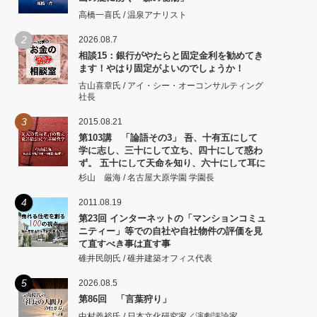
高橋一喜氏 / 温泉アナリスト
2
2026.08.7
相談15：銀行がやたらと固定金利を勧めてき
ます！やはり固定がよいのでしょうか！
古山喜章氏 / アイ・シー・オーコンサルティング
社長
3
2015.08.21
第103講 「論語その3」 吾、十有五にして
学に志し、三十にして立ち、四十にして惑わ
ず。 五十にして天命を知り、六十にして耳に
従い、 七十にして心の欲するところに従いて
杉山 厳海 / 名古屋大原学園 学園長
矩をこえず。
4
2011.08.19
第23回 インターネットの「マンションコミュ
ニティー」等での自社や自社物件の評価を見
て直すべき事は直す事
碓井民朗氏 / 碓井建築オフィス代表
5
2026.08.5
第86回 「言葉狩り」
中村義裕氏 / 日本文化研究家／演劇評論家