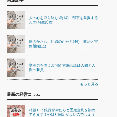
関連記事
人の心を取り込む術(14) 部下を掌握する
天才(蒲生氏郷)
国のかたち、組織のかたち(46) 政治と官
僚組織(上)
交渉力を備えよ(45) 首脳会談は人間と人
間の勝負
もっと見る
最新の経営コラム
相談15：銀行がやたらと固定金利を勧め
てきます！やはり固定がよいのでしょう