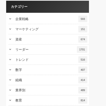
カテゴリー
keyboard_arrow_down
企業戦略
593
keyboard_arrow_down
マーケティング
151
keyboard_arrow_down
資産
674
keyboard_arrow_down
リーダー
1701
keyboard_arrow_down
トレンド
516
keyboard_arrow_down
数字
407
keyboard_arrow_down
組織
414
keyboard_arrow_down
業界別
489
keyboard_arrow_down
教育
814