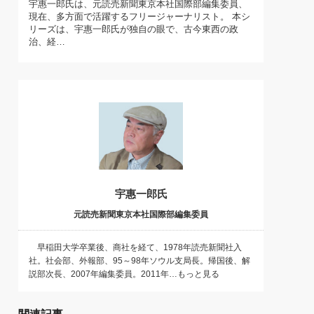
宇惠一郎氏は、元読売新聞東京本社国際部編集委員、
)
現在、多方面で活躍するフリージャーナリスト。 本シ
喜の『これぞ！"本物の温泉"』(157)
リーズは、宇惠一郎氏が独自の眼で、古今東西の政
治、経…
宇惠一郎氏
元読売新聞東京本社国際部編集委員
早稲田大学卒業後、商社を経て、1978年読売新聞社入
社。社会部、外報部、95～98年ソウル支局長。帰国後、解
説部次長、2007年編集委員。2011年…もっと見る