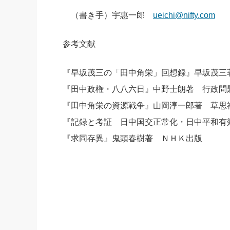
（書き手）宇惠一郎
ueichi@nifty.com
参考文献
『早坂茂三の「田中角栄」回想録』早坂茂三
『田中政権・八八六日』中野士朗著 行政問
『田中角栄の資源戦争』山岡淳一郎著 草思
『記録と考証 日中国交正常化・日中平和有
『求同存異』鬼頭春樹著 ＮＨＫ出版