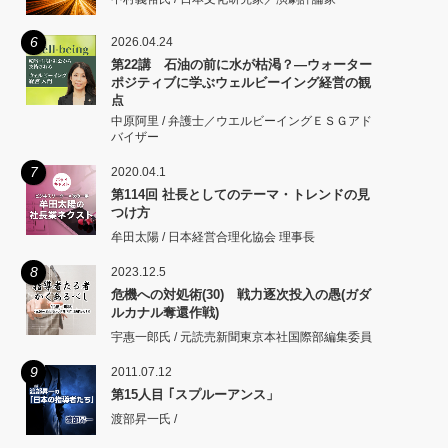
6
2026.04.24
第22講 石油の前に水が枯渇？―ウォーター
ポジティブに学ぶウェルビーイング経営の観
点
中原阿里 / 弁護士／ウエルビーイングＥＳＧアド
バイザー
7
2020.04.1
第114回 社長としてのテーマ・トレンドの見
つけ方
牟田太陽 / 日本経営合理化協会 理事長
8
2023.12.5
危機への対処術(30) 戦力逐次投入の愚(ガダ
ルカナル奪還作戦)
宇惠一郎氏 / 元読売新聞東京本社国際部編集委員
9
2011.07.12
第15人目 ｢スプルーアンス」
渡部昇一氏 /