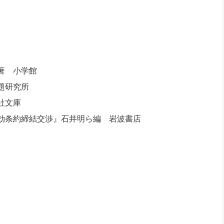
著 小学館
題研究所
社文庫
効条約締結交渉』石井明ら編 岩波書店