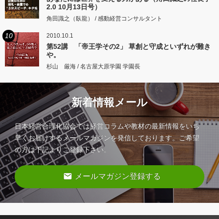
2.0 10月13日号）
角田識之（臥龍） / 感動経営コンサルタント
10
2010.10.1
第52講 「帝王学その2」 草創と守成といずれが難き
や。
杉山 厳海 / 名古屋大原学園 学園長
新着情報メール
日本経営合理化協会では経営コラムや教材の最新情報をいち
早くお届けするメールマガジンを発信しております。ご希望
の方は下記よりご登録下さい。
email
メールマガジン登録する