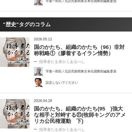
宇惠一郎氏 / 元読売新聞東京本社国際部編集委員
"歴史"タグのコラム
2026.05.12
国のかたち、組織のかたち（96）非対
称戦略①（膠着するイラン情勢）
指導者たる者かくあるべし
宇惠一郎氏 / 元読売新聞東京本社国際部編集委員
設定しないでください
2026.04.28
国のかたち、組織のかたち(95 )強大
な相手と対峙する㉑(牧師キングのアメ
リカ公民権運動 下)
指導者たる者かくあるべし