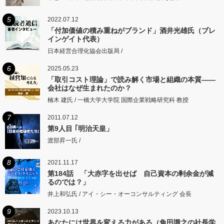
5
2022.07.12
「付加価値の積み重ねがブランド」酒井光雄氏（ブレ
インゲイト代表）
日本経営合理化協会出版局 /
6
2025.05.23
「取引コスト理論」で読み解く市場と組織の本質――
会社はなぜ生まれたのか？
楠木 建氏 / 一橋大学大学院 国際企業戦略研究科 教授
7
2011.07.12
第9人目 ｢明治天皇」
渡部昇一氏 /
8
2021.11.17
第184話 「大赤字を出せば 自己資本の剰余金が減
るのでは？」
井上和弘氏 / アイ・シー・オーコンサルティング 会長
9
2023.10.13
あなたには世界を変える力がある（角田識之の社長学