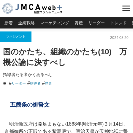
menu
新着
企業戦略
マーケティング
資産
リーダー
トレンド
マネジメント
2024.08.20
国のかたち、組織のかたち(10) 万
機公論に決すべし
指導者たる者かくあるべし
#
#
#
リーダー
指導者
歴史
五箇条の御誓文
明治新政府は発足まもない1868年(明治元年)３月14日、
京都御所の正殿である紫宸殿で、明治天皇が天神地祇に誓