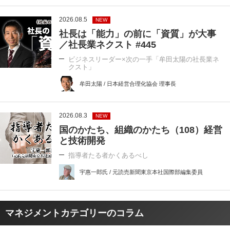
2026.08.5
NEW
社長は「能力」の前に「資質」が大事
／社長業ネクスト #445
ビジネスリーダー×次の一手「牟田太陽の社長業ネ
クスト」
牟田太陽 / 日本経営合理化協会 理事長
2026.08.3
NEW
国のかたち、組織のかたち（108）経営
と技術開発
指導者たる者かくあるべし
宇惠一郎氏 / 元読売新聞東京本社国際部編集委員
マネジメントカテゴリーのコラム