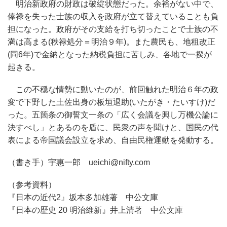
明治新政府の財政は破綻状態だった。余裕がない中で、
俸禄を失った士族の収入を政府が立て替えていることも負
担になった。政府がその支給を打ち切ったことで士族の不
満は高まる(秩禄処分＝明治９年)。また農民も、地租改正
(同6年)で金納となった納税負担に苦しみ、各地で一揆が
起きる。
この不穏な情勢に動いたのが、前回触れた明治６年の政
変で下野した土佐出身の板垣退助(いたがき・たいすけ)だ
った。五箇条の御誓文一条の「広く会議を興し万機公論に
決すべし」とあるのを盾に、民衆の声を聞けと、国民の代
表による帝国議会設立を求め、自由民権運動を発動する。
（書き手）宇惠一郎 ueichi@nifty.com
（参考資料）
『日本の近代2』坂本多加雄著 中公文庫
『日本の歴史 20 明治維新』井上清著 中公文庫