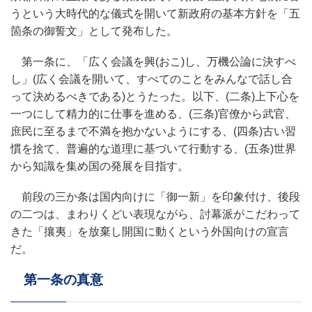
うという大時代的な儀式を開いて新政府の基本方針を「五
箇条の御誓文」として発布した。
第一条に、「広く会議を興(おこ)し、万機公論に決すべ
し」(広く会議を開いて、すべてのことをみんなで話し合
って決めるべきである)とうたった。以下、(二条)上下心を
一つにして精力的に仕事を進める、(三条)官僚から武官、
庶民に至るまで不満を抱かないようにする、(四条)古い習
慣を捨て、普遍的な道理に基づいて行動する、(五条)世界
から知識を集め国の発展を目指す。
前段の三か条は国内向けに「御一新」を印象付け、後段
の二つは、まわりくどい表現ながら、討幕派がこだわって
きた「攘夷」を放棄し開国に動くという外国向けの宣言
だ。
第一条の真意