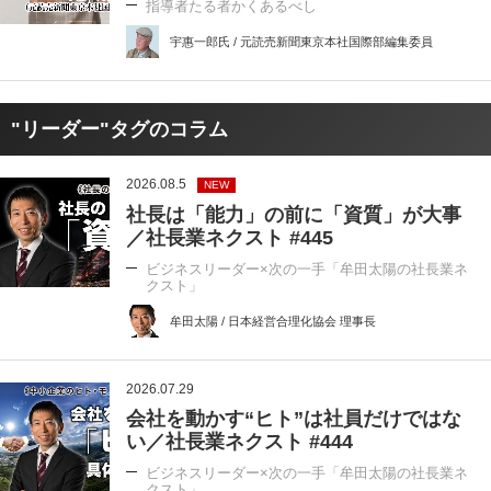
指導者たる者かくあるべし
宇惠一郎氏 / 元読売新聞東京本社国際部編集委員
"リーダー"タグのコラム
2026.08.5
NEW
社長は「能力」の前に「資質」が大事
／社長業ネクスト #445
ビジネスリーダー×次の一手「牟田太陽の社長業ネ
クスト」
牟田太陽 / 日本経営合理化協会 理事長
2026.07.29
会社を動かす“ヒト”は社員だけではな
い／社長業ネクスト #444
ビジネスリーダー×次の一手「牟田太陽の社長業ネ
クスト」