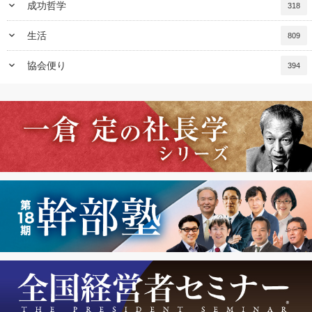
keyboard_arrow_down
成功哲学
318
keyboard_arrow_down
生活
809
keyboard_arrow_down
協会便り
394