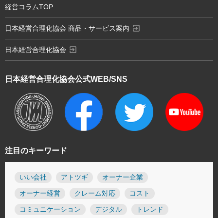
経営コラムTOP
exit_to_app
日本経営合理化協会 商品・サービス案内
exit_to_app
日本経営合理化協会
日本経営合理化協会
公式WEB/SNS
注目のキーワード
いい会社
アトツギ
オーナー企業
オーナー経営
クレーム対応
コスト
コミュニケーション
デジタル
トレンド