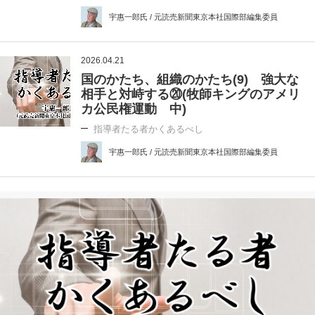
宇惠一郎氏 / 元読売新聞東京本社国際部編集委員
2026.04.21
国のかたち、組織のかたち(9) 強大な
相手と対峙する⑳(牧師キングのアメリ
カ公民権運動 中)
指導者たる者かくあるべし
宇惠一郎氏 / 元読売新聞東京本社国際部編集委員