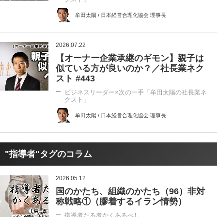
牟田太陽 / 日本経営合理化協会 理事長
2026.07.22
【オーナー企業承継のギモン】親子は
似ている方が良いのか？／社長業ネク
スト #443
ビジネスリーダー×次の一手「牟田太陽の社長業ネ
クスト」
牟田太陽 / 日本経営合理化協会 理事長
"指導者"タグのコラム
2026.05.12
国のかたち、組織のかたち（96）非対
称戦略①（膠着するイラン情勢）
指導者たる者かくあるべし