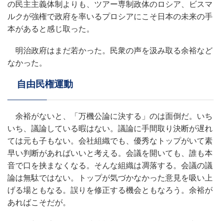
の民主主義体制よりも、ツアー専制政体のロシア、ビスマ
ルクが強権で政府を率いるプロシアにこそ日本の未来の手
本があると感じ取った。
明治政府はまだ若かった。民衆の声を汲み取る余裕など
なかった。
自由民権運動
余裕がないと、「万機公論に決する」のは面倒だ。いち
いち、議論している暇はない。議論に手間取り決断が遅れ
ては元も子もない。会社組織でも、優秀なトップがいて素
早い判断があればいいと考える。会議を開いても、誰も本
音で口を挟まなくなる。そんな組織は凋落する。会議の議
論は無駄ではない。トップが気づかなかった意見を吸い上
げる場ともなる。誤りを修正する機会ともなろう。余裕が
あればこそだが。