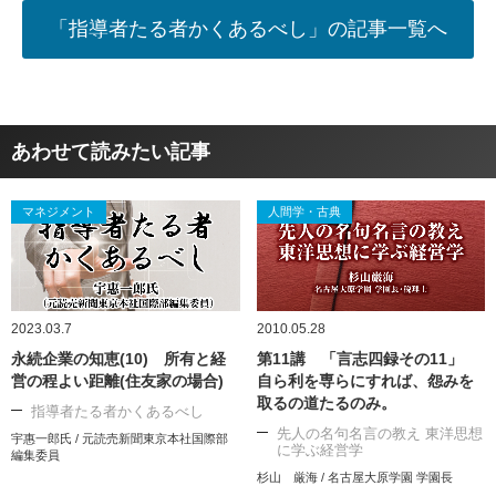
「指導者たる者かくあるべし」の記事一覧へ
あわせて読みたい記事
マネジメント
人間学・古典
2023.03.7
2010.05.28
永続企業の知恵(10) 所有と経
第11講 「言志四録その11」
営の程よい距離(住友家の場合)
自ら利を専らにすれば、怨みを
取るの道たるのみ。
指導者たる者かくあるべし
先人の名句名言の教え 東洋思想
宇惠一郎氏 / 元読売新聞東京本社国際部
に学ぶ経営学
編集委員
杉山 厳海 / 名古屋大原学園 学園長