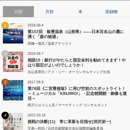
日別
月別
本
収録物
1
2026.08.4
第157回 飯豊温泉（山形県）――日本百名山の麓に
湧く「森の秘湯」
高橋一喜氏 / 温泉アナリスト
2
2026.08.7
相談15：銀行がやたらと固定金利を勧めてきます！や
はり固定がよいのでしょうか！
古山喜章氏 / アイ・シー・オーコンサルティング社長
3
2017.06.9
第78回《二宮尊徳翁》に再び空前のスポットライト！
～ミュージカル「KINJIRO!」・記念館開館・銅像も復
活～
西川りゅうじん氏 / マーケティング コンサルタント
4
2021.03.16
挑戦の決断(11) 常に革新を目指せ(渋沢栄一)
宇惠一郎氏 / 元読売新聞東京本社国際部編集委員