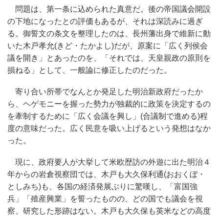
問題は、第一条に込められた真意だ。後の帝国議会開設
の下地になったとの評価もあるが、それは深読みに過ぎ
る。御誓文の条文を整理したのは、長州藩出身で維新に動
いた木戸孝允(きど・たかよし)だが、原案に「広く列侯会
議を開き」とあったのを、「それでは、天皇親政の原則を
損ねる」として、一般論に修正したのだった。
寄り合い所帯でなんとか発足した明治新政府だったか
ら、ヘゲモニーを握った勢力が独裁的に政策を決定するの
を牽制するために「広く会議を興し」(合議制で進める)程
度の意味だった。広く民意を吸い上げるという発想はなか
った。
現に、政府要人が大挙して米欧歴訪の外遊に出た明治４
年からの岩倉視察団では、木戸も大久保利通(おおくぼ・
としみち)も、各国の経済発展ぶりに驚嘆し、「富国強
兵」「殖産興業」を誓ったものの、どの国でも議会を視
察、研究した形跡はない。木戸も大久保も英米などの高度