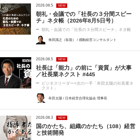
2026.08.5
NEW
朝礼・会議での「社長の３分間スピー
チ」ネタ帳（2026年8月5日号）
朝礼・会議での「社長の３分間スピーチ」ネタ帳
角田識之（臥龍） / 感動経営コンサルタント
2026.08.5
NEW
社長は「能力」の前に「資質」が大事
／社長業ネクスト #445
ビジネスリーダー×次の一手「牟田太陽の社長業ネ
クスト」
牟田太陽 / 日本経営合理化協会 理事長
2026.08.3
NEW
国のかたち、組織のかたち（108）経営
と技術開発