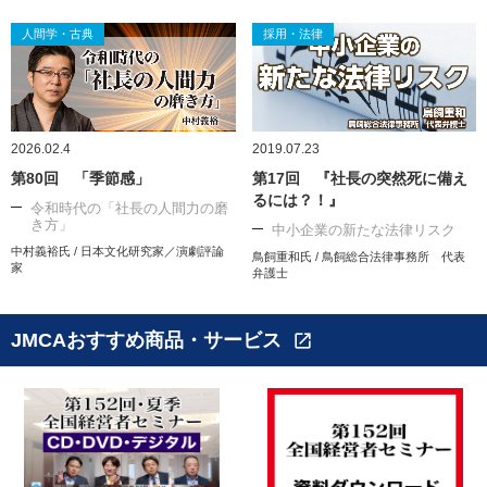
人間学・古典
採用・法律
2026.02.4
2019.07.23
第80回 「季節感」
第17回 『社長の突然死に備え
るには？！』
令和時代の「社長の人間力の磨
き方」
中小企業の新たな法律リスク
中村義裕氏 / 日本文化研究家／演劇評論
鳥飼重和氏 / 鳥飼総合法律事務所 代表
家
弁護士
JMCAおすすめ商品・サービス
open_in_new