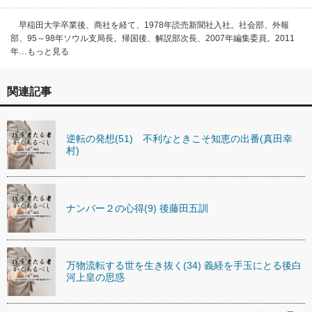
早稲田大学卒業後、商社を経て、1978年読売新聞社入社。社会部、外報
部、95～98年ソウル支局長。帰国後、解説部次長、2007年編集委員。2011
年…もっと見る
関連記事
逆転の発想(51) 不利なときこそ知恵の出番(真田幸
村)
ナンバー２の心得(9) 後藤田五訓
万物流転する世を生き抜く(34) 義経を手玉にとる後白
河上皇の思惑