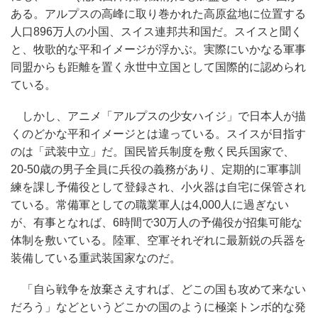
ある。アルプスの高峰に取り巻かれた高原盆地に位置する
人口896万人の小国、スイス連邦共和国だ。スイスと聞く
と、牧歌的な平和イメージが浮かぶ。実際にいかなる軍事
同盟からも距離を置く永世中立国として国際的に認められ
ている。
しかし、アニメ「アルプスの少女ハイジ」で日本人が描
くのどかな平和イメージとは違っている。スイスが目指す
のは「武装中立」だ。国民皆兵制度を敷く民兵国家で、
20-50歳の男子全員に兵役の義務があり、定期的に軍事訓
練を課し予備役として登録され、小火器は自宅に保管され
ている。常備軍としての職業軍人は4,000人に過ぎない
が、有事となれば、6時間で30万人の予備役が招集可能な
体制を敷いている。陸軍、空軍それぞれに最新鋭の兵器を
装備している重武装国家なのだ。
「自ら戦争を放棄さえすれば、どこの国も攻めて来ない
だろう」などというどこかの国のように極楽トンボ的な発