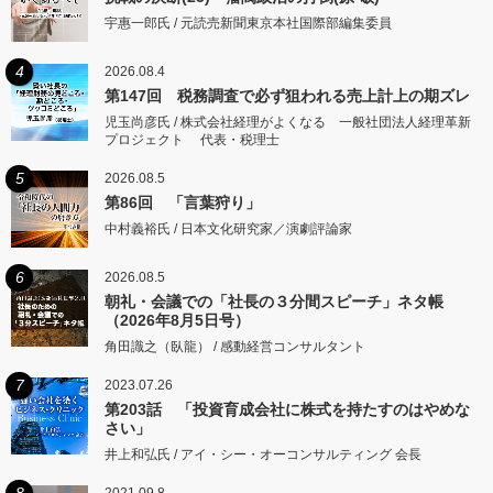
宇惠一郎氏 / 元読売新聞東京本社国際部編集委員
4
2026.08.4
第147回 税務調査で必ず狙われる売上計上の期ズレ
児玉尚彦氏 / 株式会社経理がよくなる 一般社団法人経理革新
プロジェクト 代表・税理士
5
2026.08.5
第86回 「言葉狩り」
中村義裕氏 / 日本文化研究家／演劇評論家
6
2026.08.5
朝礼・会議での「社長の３分間スピーチ」ネタ帳
（2026年8月5日号）
角田識之（臥龍） / 感動経営コンサルタント
7
2023.07.26
第203話 「投資育成会社に株式を持たすのはやめな
さい」
井上和弘氏 / アイ・シー・オーコンサルティング 会長