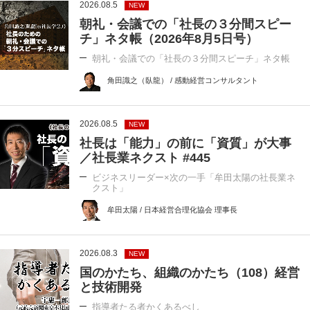
2026.08.5
NEW
朝礼・会議での「社長の３分間スピー
チ」ネタ帳（2026年8月5日号）
朝礼・会議での「社長の３分間スピーチ」ネタ帳
角田識之（臥龍） / 感動経営コンサルタント
2026.08.5
NEW
社長は「能力」の前に「資質」が大事
／社長業ネクスト #445
ビジネスリーダー×次の一手「牟田太陽の社長業ネ
クスト」
牟田太陽 / 日本経営合理化協会 理事長
2026.08.3
NEW
国のかたち、組織のかたち（108）経営
と技術開発
指導者たる者かくあるべし