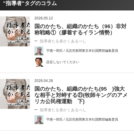
"指導者"タグのコラム
2026.05.12
国のかたち、組織のかたち（96）非対
称戦略①（膠着するイラン情勢）
指導者たる者かくあるべし
宇惠一郎氏 / 元読売新聞東京本社国際部編集委員
設定しないでください
2026.04.28
国のかたち、組織のかたち(95 )強大
な相手と対峙する㉑(牧師キングのアメ
リカ公民権運動 下)
指導者たる者かくあるべし
宇惠一郎氏 / 元読売新聞東京本社国際部編集委員