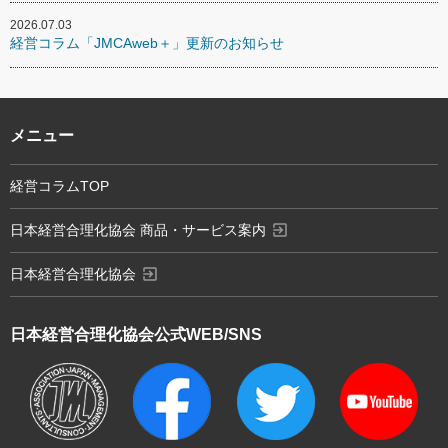
2026.07.03
経営コラム「JMCAweb＋」更新のお知らせ
メニュー
経営コラムTOP
exit_to_app
日本経営合理化協会 商品・サービス案内
exit_to_app
日本経営合理化協会
日本経営合理化協会
公式WEB/SNS