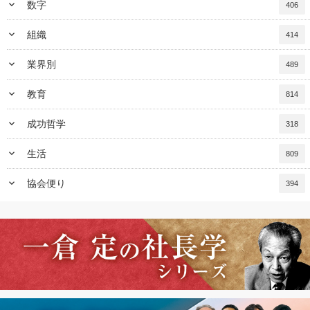
keyboard_arrow_down
数字
406
keyboard_arrow_down
組織
414
keyboard_arrow_down
業界別
489
keyboard_arrow_down
教育
814
keyboard_arrow_down
成功哲学
318
keyboard_arrow_down
生活
809
keyboard_arrow_down
協会便り
394