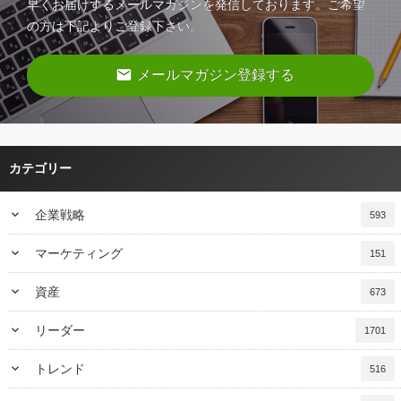
早くお届けするメールマガジンを発信しております。ご希望
の方は下記よりご登録下さい。
email
メールマガジン登録する
カテゴリー
keyboard_arrow_down
企業戦略
593
keyboard_arrow_down
マーケティング
151
keyboard_arrow_down
資産
673
keyboard_arrow_down
リーダー
1701
keyboard_arrow_down
トレンド
516