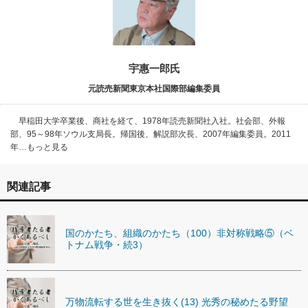
宇惠一郎氏
元読売新聞東京本社国際部編集委員
早稲田大学卒業後、商社を経て、1978年読売新聞社入社。社会部、外報
部、95～98年ソウル支局長。帰国後、解説部次長、2007年編集委員。2011
年…もっと見る
関連記事
国のかたち、組織のかたち（100）非対称戦略⑤（ベ
トナム戦争・続3）
万物流転する世を生き抜く(13) 光秀の秘めたる野望