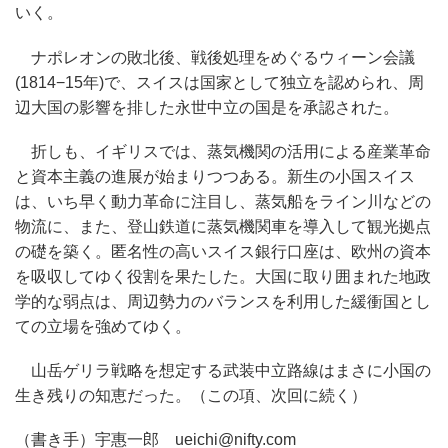
いく。
ナポレオンの敗北後、戦後処理をめぐるウィーン会議
(1814−15年)で、スイスは国家として独立を認められ、周
辺大国の影響を排した永世中立の国是を承認された。
折しも、イギリスでは、蒸気機関の活用による産業革命
と資本主義の進展が始まりつつある。新生の小国スイス
は、いち早く動力革命に注目し、蒸気船をライン川などの
物流に、また、登山鉄道に蒸気機関車を導入して観光拠点
の礎を築く。匿名性の高いスイス銀行口座は、欧州の資本
を吸収してゆく役割を果たした。大国に取り囲まれた地政
学的な弱点は、周辺勢力のバランスを利用した緩衝国とし
ての立場を強めてゆく。
山岳ゲリラ戦略を想定する武装中立路線はまさに小国の
生き残りの知恵だった。（この項、次回に続く）
（書き手）宇惠一郎 ueichi@nifty.com