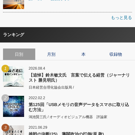
もっと見る
ランキング
日別
月別
本
収録物
1
2026.08.4
【追悼】鈴木敏文氏 言葉で伝える経営（ジャーナリ
スト 勝見明氏）
日本経営合理化協会出版局 /
2
2022.02.2
第125回「USBメモリの音声データをスマホに取り込
む方法」
鴻池賢三氏 / オーディオビジュアル機器 評論家
3
2021.06.29
挑戦の決断(25) 藩閥政治の打倒(原 敬)