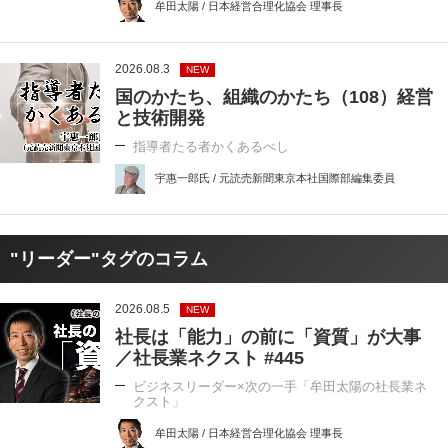
牟田太陽 / 日本経営合理化協会 理事長
2026.08.3
NEW
国のかたち、組織のかたち（108）経営
と技術開発
指導者たる者かくあるべし
宇惠一郎氏 / 元読売新聞東京本社国際部編集委員
"リーダー"タグのコラム
2026.08.5
NEW
社長は「能力」の前に「資質」が大事
／社長業ネクスト #445
ビジネスリーダー×次の一手「牟田太陽の社長業ネ
クスト」
牟田太陽 / 日本経営合理化協会 理事長