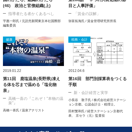
(46) 政治と官僚組織(上)
目と人事評価」
指導者たる者かくあるべし
「賃金の誤解」
宇惠一郎氏 / 元読売新聞東京本社国際部
弥富拓海氏 / 賃金管理研究所所長
編集委員
健康
税務・会計
2019.01.22
2012.04.6
第11回 鹿塩温泉(長野県)凍え
第16回 部門別採算表をつくる
る体を芯まで温める「塩化物
手順
泉」
新・会計経営と実学
高橋一喜の『これぞ！"本物の温
小長谷 敦子氏 / 株式会社経営ステーシ
泉"』
ョン京都。公認会計士・税理士。
高橋一喜氏 / 温泉アナリスト
田村繁和氏 / 経営ステーション京都代
表、 京セラ（元）監査役