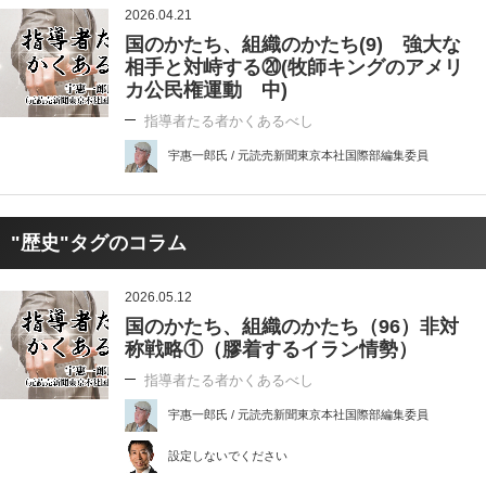
2026.04.21
国のかたち、組織のかたち(9) 強大な
相手と対峙する⑳(牧師キングのアメリ
カ公民権運動 中)
指導者たる者かくあるべし
宇惠一郎氏 / 元読売新聞東京本社国際部編集委員
"歴史"タグのコラム
2026.05.12
国のかたち、組織のかたち（96）非対
称戦略①（膠着するイラン情勢）
指導者たる者かくあるべし
宇惠一郎氏 / 元読売新聞東京本社国際部編集委員
設定しないでください