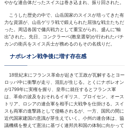
やかな連合体だったスイスは巻き込まれ、振り回された。
こうした歴史の中で、山岳国家のスイスが培ってきた有
力な資源が、山岳ゲリラ戦で鍛えられた屈強な戦士たちだ
った。周辺各国で傭兵戦力として重宝がられ、盛んに“輸
出”された。先日、コンクラーベ(教皇選挙)が行われたバチ
カンの衛兵をスイス兵士が務めるのもその名残りだ。
ナポレオン戦争後に増す存在感
18世紀末にフランス革命が起きて王政が瓦解するとヨー
ロッパ中に衝撃が走り、混乱が生じる。とくにナポレオン
が1799年に実権を握り、皇帝に就任するとフランス軍
は、革命の波及をおそれるイギリス、プロイセン、オース
トリア、ロシアの連合軍を相手に大戦争を仕掛ける。スイ
スも両軍の進撃路として侵略されるが、一方、国民の間に
近代国家建国の意識が芽生えていく。小州の連合体は、協
議機構を整えて憲法に基づく連邦共和国の体制に向かって