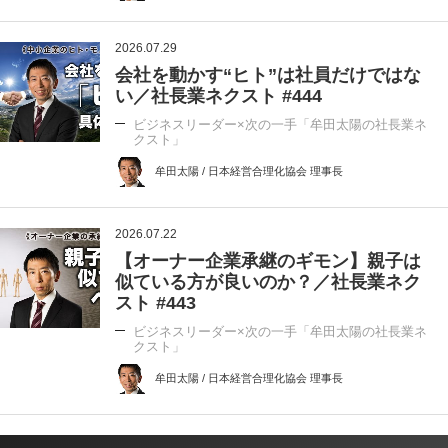
2026.07.29
会社を動かす“ヒト”は社員だけではな
い／社長業ネクスト #444
ビジネスリーダー×次の一手「牟田太陽の社長業ネ
クスト」
牟田太陽 / 日本経営合理化協会 理事長
2026.07.22
【オーナー企業承継のギモン】親子は
似ている方が良いのか？／社長業ネク
スト #443
ビジネスリーダー×次の一手「牟田太陽の社長業ネ
クスト」
牟田太陽 / 日本経営合理化協会 理事長