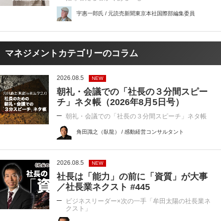
宇惠一郎氏 / 元読売新聞東京本社国際部編集委員
マネジメントカテゴリーのコラム
2026.08.5
NEW
朝礼・会議での「社長の３分間スピー
チ」ネタ帳（2026年8月5日号）
朝礼・会議での「社長の３分間スピーチ」ネタ帳
角田識之（臥龍） / 感動経営コンサルタント
2026.08.5
NEW
社長は「能力」の前に「資質」が大事
／社長業ネクスト #445
ビジネスリーダー×次の一手「牟田太陽の社長業ネ
クスト」