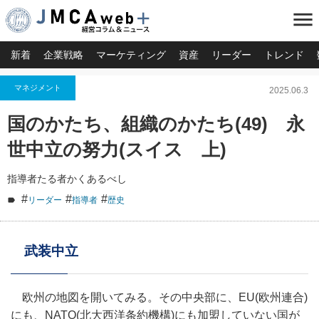
menu
新着
企業戦略
マーケティング
資産
リーダー
トレンド
マネジメント
2025.06.3
国のかたち、組織のかたち(49) 永
世中立の努力(スイス 上)
指導者たる者かくあるべし
#
#
#
リーダー
指導者
歴史
武装中立
欧州の地図を開いてみる。その中央部に、EU(欧州連合)
にも、NATO(北大西洋条約機構)にも加盟していない国が