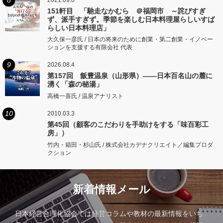
8
2021.09.8
151軒目 「馳走なかむら ＠福岡市 ～詫びすぎ
ず、派手すぎず。季節を楽しむ日本料理屋らしいすば
らしい日本料理店」
大久保一彦氏 / 日本の将来のために創業・第二創業・イノベー
ションを支援する有限会社 代表
9
2026.08.4
第157回 飯豊温泉（山形県）――日本百名山の麓に
湧く「森の秘湯」
高橋一喜氏 / 温泉アナリスト
10
2010.03.3
第45回（顧客のこだわりを手助けをする「味百彩工
房」）
竹内・箱田・杉山氏 / 株式会社カデナクリエイト／編集プロダ
クション
新着情報メール
日本経営合理化協会では経営コラムや教材の最新情報をいち