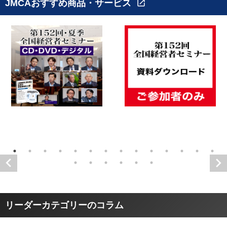
JMCAおすすめ商品・サービス
open_in_new
リーダーカテゴリーのコラム