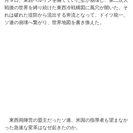
月９日
、東西ベルリンを隔てていた壁が崩壊し、
第二次大
戦後の世界を縛り続けた東西冷戦構図に風穴が開いた。
そ
れは破れた堤防から流出する奔流となって、ドイツ統一、
ソ連の崩壊へ繋がり、世界地図を書き換えた。
東西両陣営の盟主だったソ連、
米国の指導者も望まなか
った急速な変革はなぜ起きたのか。