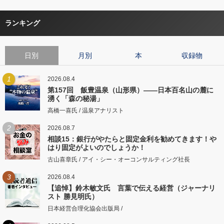
ランキング
日別
月別
本
収録物
1
2026.08.4
第157回 飯豊温泉（山形県）――日本百名山の麓に
湧く「森の秘湯」
高橋一喜氏 / 温泉アナリスト
2
2026.08.7
相談15：銀行がやたらと固定金利を勧めてきます！や
はり固定がよいのでしょうか！
古山喜章氏 / アイ・シー・オーコンサルティング社長
3
2026.08.4
【追悼】鈴木敏文氏 言葉で伝える経営（ジャーナリ
スト 勝見明氏）
日本経営合理化協会出版局 /