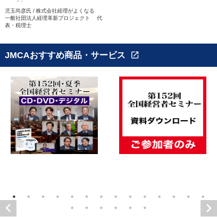
児玉尚彦氏 / 株式会社経理がよくなる
一般社団法人経理革新プロジェクト 代
表・税理士
JMCAおすすめ商品・サービス
open_in_new