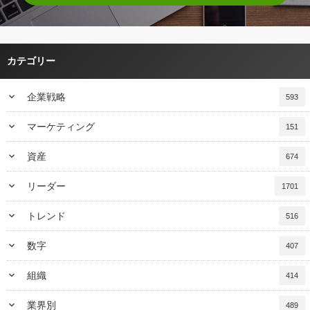
カテゴリー
keyboard_arrow_down
企業戦略
593
keyboard_arrow_down
マーケティング
151
keyboard_arrow_down
資産
674
keyboard_arrow_down
リーダー
1701
keyboard_arrow_down
トレンド
516
keyboard_arrow_down
数字
407
keyboard_arrow_down
組織
414
keyboard_arrow_down
業界別
489