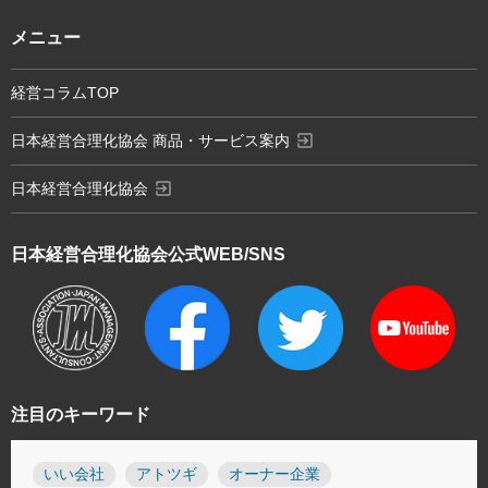
メニュー
経営コラムTOP
exit_to_app
日本経営合理化協会 商品・サービス案内
exit_to_app
日本経営合理化協会
日本経営合理化協会
公式WEB/SNS
注目のキーワード
いい会社
アトツギ
オーナー企業