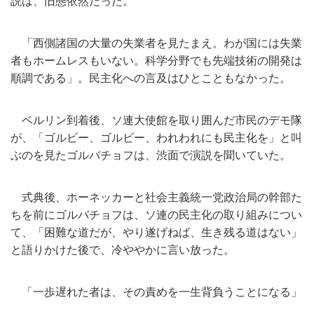
説は、
旧態依然だった。
「西側諸国の大量の失業者を見たまえ。
わが国には失業
者もホームレスもいない。
科学分野でも先端技術の開発は
順調である」。
民主化への言及はひとこともなかった。
ベルリン到着後、ソ連大使館を取り囲んだ市民のデモ隊
が、「
ゴルビー、ゴルビー、われわれにも民主化を」
と叫
ぶのを見たゴルバチョフは、渋面で演説を聞いていた。
式典後、
ホーネッカーと社会主義統一党政治局の幹部た
ちを前にゴルバチョ
フは、ソ連の民主化の取り組みについ
て、「困難な道だが、
やり遂げねば、生き残る道はない」
と語りかけた後で、
冷ややかに言い放った。
「一歩遅れた者は、その責めを一生背負うことになる」