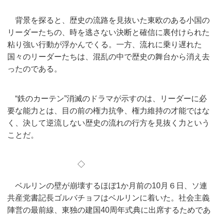
背景を探ると、
歴史の流路を見抜いた東欧のある小国の
リーダーたちの、
時を逃さない決断と確信に裏付けられた
粘り強い行動が浮かんでく
る。一方、流れに乗り遅れた
国々のリーダーたちは、
混乱の中で歴史の舞台から消え去
ったのである。
“鉄のカーテン”消滅のドラマが示すのは、
リーダーに必
要な能力とは、目の前の権力抗争、
権力維持の才能ではな
く、
決して逆流しない歴史の流れの行方を見抜く力という
ことだ。
◇
ベルリンの壁が崩壊するほぼ1か月前の10月６日、
ソ連
共産党書記長ゴルバチョフはベルリンに着いた。
社会主義
陣営の最前線、東独の建国40周年式典に出席するためで
あ