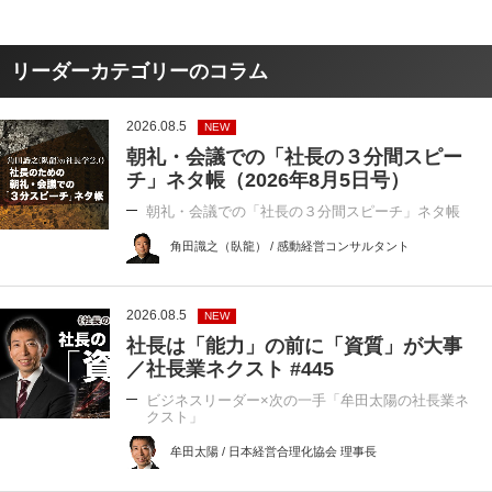
リーダーカテゴリーのコラム
2026.08.5
NEW
朝礼・会議での「社長の３分間スピー
チ」ネタ帳（2026年8月5日号）
朝礼・会議での「社長の３分間スピーチ」ネタ帳
角田識之（臥龍） / 感動経営コンサルタント
2026.08.5
NEW
社長は「能力」の前に「資質」が大事
／社長業ネクスト #445
ビジネスリーダー×次の一手「牟田太陽の社長業ネ
クスト」
牟田太陽 / 日本経営合理化協会 理事長