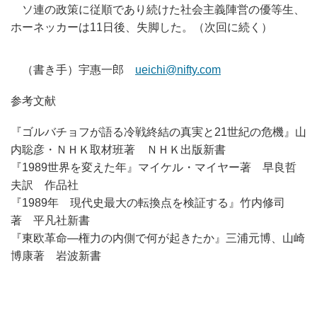
ソ連の政策に従順であり続けた社会主義陣営の優等生、
ホーネッカーは1
1日後、失脚した。（次回に続く）
（書き手）宇惠一郎
ueichi@nifty.com
参考文献
『ゴルバチョフが語る冷戦終結の真実と21世紀の危機』山
内聡彦
・ＮＨＫ取材班著 ＮＨＫ出版新書
『1989世界を変えた年』マイケル・マイヤー著 早良哲
夫訳 作品社
『1989年 現代史最大の転換点を検証する』竹内修司
著 平凡社新書
『東欧革命—権力の内側で何が起きたか』三浦元博、山崎
博康著 岩波新書