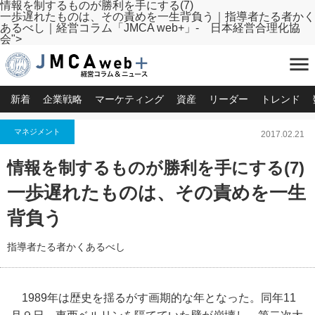
情報を制するものが勝利を手にする(7)
一歩遅れたものは、その責めを一生背負う｜指導者たる者かく
あるべし｜経営コラム「JMCA web+」- 日本経営合理化協
会">
menu
新着
企業戦略
マーケティング
資産
リーダー
トレンド
マネジメント
2017.02.21
情報を制するものが勝利を手にする(7)
一歩遅れたものは、その責めを一生
背負う
指導者たる者かくあるべし
1989年は歴史を揺るがす画期的な年となった。同年11