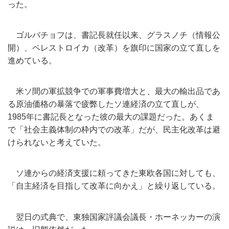
った。
ゴルバチョフは、書記長就任以来、グラスノチ（情報公
開）、
ペレストロイカ（改革）を旗印に国家の立て直しを
進めている。
米ソ間の軍拡競争での軍事費増大と、
最大の輸出品であ
る原油価格の暴落で疲弊したソ連経済の立て直し
が、
1985年に書記長となった彼の最大の課題だった。あくま
で「
社会主義体制の枠内での改革」だが、
民主化改革は避
けられないと考えていた。
ソ連からの経済支援に頼ってきた東欧各国に対しても、
「
自主経済を目指して改革に向かえ」と繰り返している。
翌日の式典で、東独国家評議会議長・ホーネッカーの演