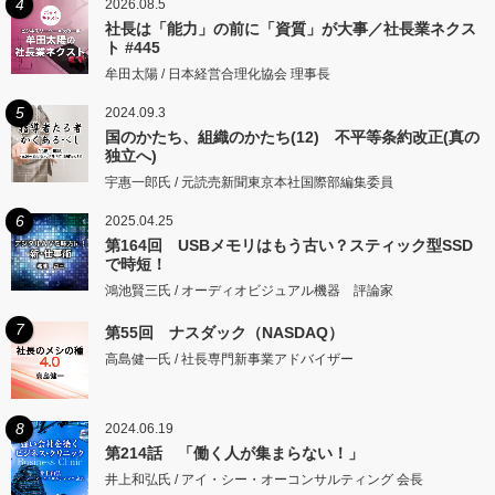
4
2026.08.5
社長は「能力」の前に「資質」が大事／社長業ネクス
ト #445
牟田太陽 / 日本経営合理化協会 理事長
5
2024.09.3
国のかたち、組織のかたち(12) 不平等条約改正(真の
独立へ)
宇惠一郎氏 / 元読売新聞東京本社国際部編集委員
6
2025.04.25
第164回 USBメモリはもう古い？スティック型SSD
で時短！
鴻池賢三氏 / オーディオビジュアル機器 評論家
7
第55回 ナスダック（NASDAQ）
高島健一氏 / 社長専門新事業アドバイザー
8
2024.06.19
第214話 「働く人が集まらない！」
井上和弘氏 / アイ・シー・オーコンサルティング 会長