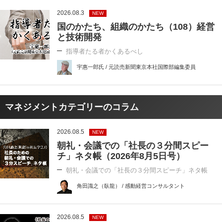
2026.08.3
NEW
国のかたち、組織のかたち（108）経営
と技術開発
指導者たる者かくあるべし
宇惠一郎氏 / 元読売新聞東京本社国際部編集委員
マネジメントカテゴリーのコラム
2026.08.5
NEW
朝礼・会議での「社長の３分間スピー
チ」ネタ帳（2026年8月5日号）
朝礼・会議での「社長の３分間スピーチ」ネタ帳
角田識之（臥龍） / 感動経営コンサルタント
2026.08.5
NEW