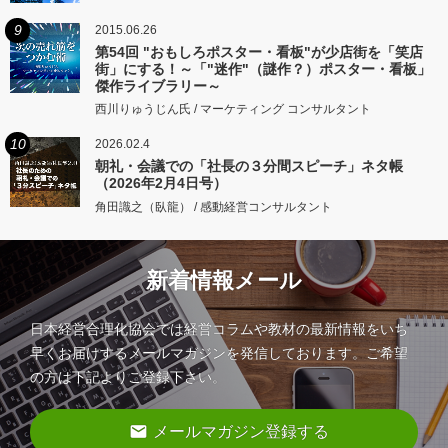
9
2015.06.26
第54回 "おもしろポスター・看板"が少店街を「笑店
街」にする！～「"迷作"（謎作？）ポスター・看板」
傑作ライブラリー～
西川りゅうじん氏 / マーケティング コンサルタント
10
2026.02.4
朝礼・会議での「社長の３分間スピーチ」ネタ帳
（2026年2月4日号）
角田識之（臥龍） / 感動経営コンサルタント
新着情報メール
日本経営合理化協会では経営コラムや教材の最新情報をいち
早くお届けするメールマガジンを発信しております。ご希望
の方は下記よりご登録下さい。
email
メールマガジン登録する