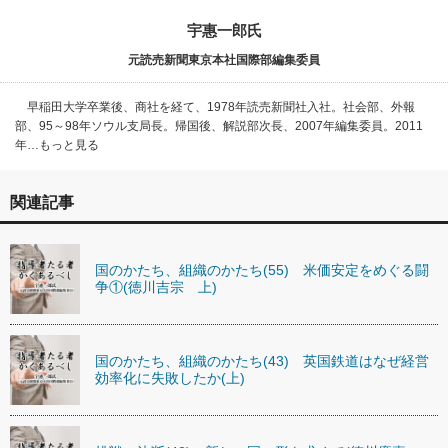
宇惠一郎氏
元読売新聞東京本社国際部編集委員
早稲田大学卒業後、商社を経て、1978年読売新聞社入社。社会部、外報
部、95～98年ソウル支局長。帰国後、解説部次長、2007年編集委員。2011
年…もっと見る
関連記事
国のかたち、組織のかたち(55) 米価安定をめぐる闘
争①(徳川吉宗 上)
国のかたち、組織のかたち(43) 英国鉄道はなぜ経営
効率化に失敗したか(上)