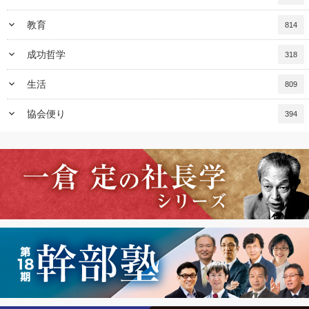
keyboard_arrow_down
教育
814
keyboard_arrow_down
成功哲学
318
keyboard_arrow_down
生活
809
keyboard_arrow_down
協会便り
394