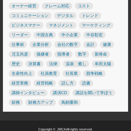
オーナー経営
クレーム対応
コスト
コミュニケーション
デジタル
トレンド
ビジネスマナー
マネジメント
マーケティング
リーダー
中国古典
中小企業
中谷彰宏
仕事術
企業分析
会社の数字
会計
健康
児玉尚彦
後継者
指導者
数字
新将命
歴史
決算書
法律
温泉 癒し
牟田太陽
生産性向上
社員教育
社長業
競争戦略
経営実務
経営戦略
話し方
読書
講師インタビュー
講演CD
講話を聞いて学ぼう
財務
財務力アップ
鳥飼重和
Copyright ©
JMCA
All rights reserved.