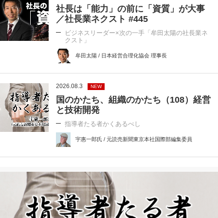
社長は「能力」の前に「資質」が大事
／社長業ネクスト #445
ビジネスリーダー×次の一手「牟田太陽の社長業ネ
クスト」
牟田太陽 / 日本経営合理化協会 理事長
2026.08.3
NEW
国のかたち、組織のかたち（108）経営
と技術開発
指導者たる者かくあるべし
宇惠一郎氏 / 元読売新聞東京本社国際部編集委員