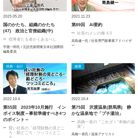
2025.05.20
2021.11.23
国のかたち、組織のかたち
第89回 AI要約
(47) 政治と官僚組織(中)
社長のメシの種 4.0
指導者たる者かくあるべし
高島健一氏 / 社長専門新事業アドバイザ
ー
宇惠一郎氏 / 元読売新聞東京本社国際部
編集委員
税務・会計
健康
2022.10.4
2022.10.4
第55回 2023年10月施行 イン
第75回 沢渡温泉(群馬県) 静
ボイス制度～事前準備すべき4つ
かな温泉地で「プチ湯治」
のポイント～
高橋一喜の『これぞ！"本物の温
泉"』
賢い社長の「経理財務の見どこ
ろ・勘どころ・ツッコミどこ
高橋一喜氏 / 温泉アナリスト
ろ」